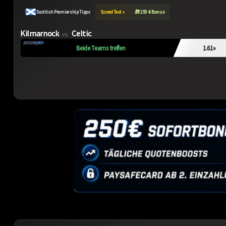
Scottish Premiership Tipps
Scored Test »
🎁 250 € Bonus
Kilmarnock
Celtic
vs.
Beide Teams treffen
1.61
»