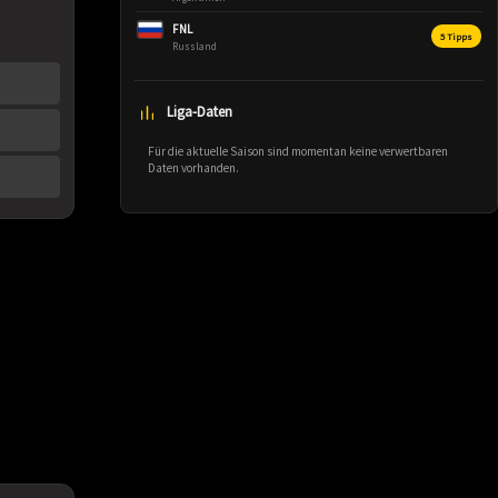
FNL
5 Tipps
Russland
Liga-Daten
Für die aktuelle Saison sind momentan keine verwertbaren
Daten vorhanden.