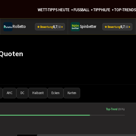
WETT-TIPPS HEUTE
FUSSBALL
TIPPHILFE
TOP-TRENDS
▼
▼
▼
Zum
Inhalt
Rolletto
Spinbetter
8,7
»
8,7
»
★
★
Bewertung
/10
Bewertung
/10
springen
 Quoten
AHC
DC
Halbzeit
Ecken
Karten
Top-Trend
(86%)