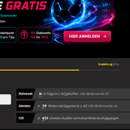
Empfehlung
(83%)
5x
in Folge in 1. HZ getroffen ·
Alle Wettbewerbe (H)
Motherwell
in
7/9
Partien mit Gegentor in 1. HZ ·
Alle Wettbewerbe (A)
Aberdeen
in
4/10
direkten Duellen wäre diese Wette durchgegangen.
H2H