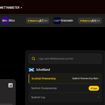
WETTANBIETER
▼
Winz
Granawin
8,7
»
8,6
»
★
★
Bewertung
/10
Bewertung
/10
Liga oder Wettbewerb suchen
Schottland
Scottish Premiership
Scottish Premiership Stats ›
Scottish Championship
4 Tipps
›
Scottish Cup