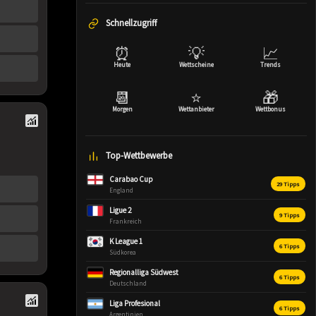
Schnellzugriff
⏰
💡
📈
Heute
Wettscheine
Trends
📆
⭐
🎁
Morgen
Wettanbieter
Wettbonus
Top-Wettbewerbe
Carabao Cup
29 Tipps
England
Ligue 2
9 Tipps
Frankreich
K League 1
6 Tipps
Südkorea
Regionalliga Südwest
6 Tipps
Deutschland
Liga Profesional
6 Tipps
Argentinien