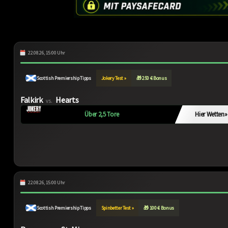
22.08.26, 15:00 Uhr
Scottish Premiership Tipps
Jokery Test »
🎁 250 € Bonus
Falkirk
Hearts
vs.
Über 2,5 Tore
Hier Wetten
»
22.08.26, 15:00 Uhr
Scottish Premiership Tipps
Spinbetter Test »
🎁 100 € Bonus