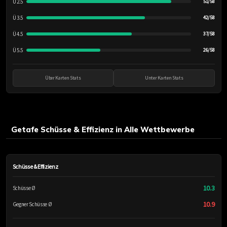
Ü 2.5
51/58
Ü 3.5
42/58
Ü 4.5
37/58
Ü 5.5
26/58
Über Karten Stats
Unter Karten Stats
Getafe Schüsse & Effizienz in Alle Wettbewerbe
Schüsse & Effizienz
10.3
Schüsse Ø
10.9
Gegner Schüsse Ø