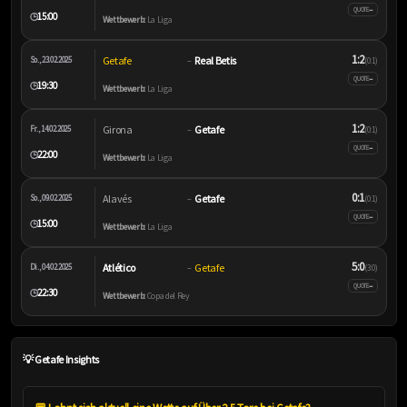
–
QUOTE
15:00
🕒
Wettbewerb:
La Liga
1:2
Getafe
Real Betis
So., 23.02.2025
–
(0:1)
–
QUOTE
19:30
🕒
Wettbewerb:
La Liga
1:2
Girona
Getafe
Fr., 14.02.2025
–
(0:1)
–
QUOTE
22:00
🕒
Wettbewerb:
La Liga
0:1
Alavés
Getafe
So., 09.02.2025
–
(0:1)
–
QUOTE
15:00
🕒
Wettbewerb:
La Liga
5:0
Atlético
Getafe
Di., 04.02.2025
–
(3:0)
–
QUOTE
22:30
🕒
Wettbewerb:
Copa del Rey
💡 Getafe Insights