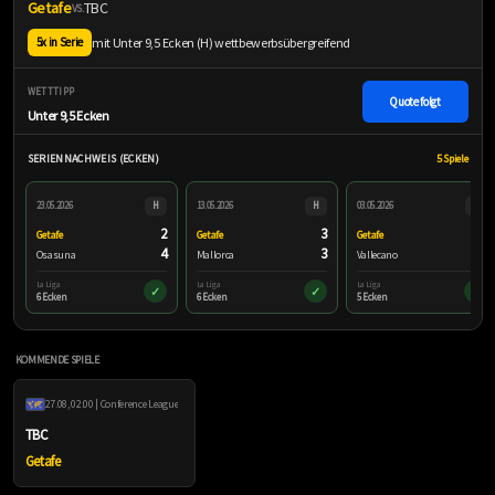
Getafe
TBC
VS.
mit Unter 9,5 Ecken (H) wettbewerbsübergreifend
5x in Serie
WETTTIPP
Quote folgt
Unter 9,5 Ecken
SERIENNACHWEIS (ECKEN)
5 Spiele
23.05.2026
H
13.05.2026
H
03.05.2026
H
2
3
4
Getafe
Getafe
Getafe
4
3
1
Osasuna
Mallorca
Vallecano
La Liga
La Liga
La Liga
✓
✓
✓
6 Ecken
6 Ecken
5 Ecken
KOMMENDE SPIELE
27.08, 02:00 | Conference League
TBC
Getafe