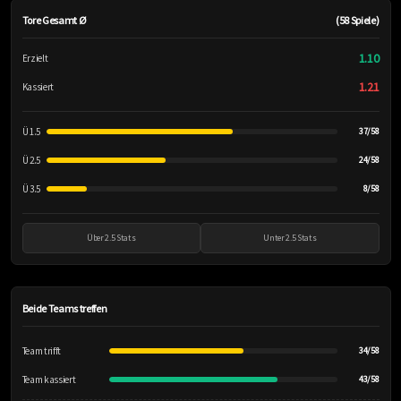
Tore Gesamt Ø
(58 Spiele)
1.10
Erzielt
1.21
Kassiert
Ü 1.5
37/58
Ü 2.5
24/58
Ü 3.5
8/58
Über 2.5 Stats
Unter 2.5 Stats
Beide Teams treffen
Team trifft
34/58
Team kassiert
43/58