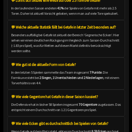
💬 Lohnt sich aktuell eine Wette auf Über 2.5 Tore bei Getafe?
In der laufenden Saison endeten
41%
der Spiele von Getafe mit mehr als 2.5
Toren. Daher ist aktuell Vorsicht geboten, wenn man auf viele Tore spekuliert.
💬 Welche aktuelle Statistik fällt bei Getafe in letzter Zeit besonders auf?
Besonders auffällig bei Getafe ist aktuell der Bereich 'Gegnerische Ecken'. Hier
sehen wir einen deutlichen Rückgang im Vergleich zum Saison-Durchschnitt
(-1.83 pro Spiel), was für Wetten auf diesen Markt definitiv berücksichtigt
werden sollte.
💬 Wie gut ist die aktuelle Form von Getafe?
In den letzten 5 Spielen sammelte das Team insgesamt
7 Punkte
. Die
Formkurve steht bei
2 Siegen, 1 Unentschieden und 2 Niederlagen
, mit einem
Torverhältnis von 4:4.
💬 Wie viele Gegentore hat Getafe in dieser Saison kassiert?
Die Defensive hat in bisher 58 Spielen insgesamt
70 Gegentore
zugelassen. Das
entspricht einem Durchschnitt von 1.21 Gegentoren pro Spiel.
💬 Wie viele Ecken gibt es durchschnittlich bei Spielen von Getafe?
Wenn Getafe auf dem Platz steht, gibt es im Durchschnitt
8.59 Ecken
pro Spiel