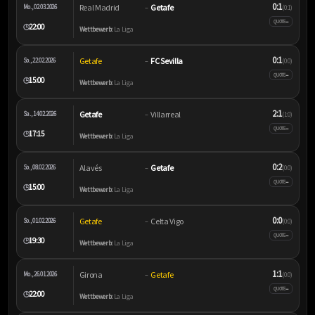
0:1
Real Madrid
Getafe
Mo., 02.03.2026
–
(0:1)
–
QUOTE
22:00
🕒
Wettbewerb:
La Liga
0:1
Getafe
FC Sevilla
So., 22.02.2026
–
(0:0)
–
QUOTE
15:00
🕒
Wettbewerb:
La Liga
2:1
Getafe
Villarreal
Sa., 14.02.2026
–
(1:0)
–
QUOTE
17:15
🕒
Wettbewerb:
La Liga
0:2
Alavés
Getafe
So., 08.02.2026
–
(0:0)
–
QUOTE
15:00
🕒
Wettbewerb:
La Liga
0:0
Getafe
Celta Vigo
So., 01.02.2026
–
(0:0)
–
QUOTE
19:30
🕒
Wettbewerb:
La Liga
1:1
Girona
Getafe
Mo., 26.01.2026
–
(0:0)
–
QUOTE
22:00
🕒
Wettbewerb:
La Liga