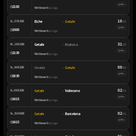
–
QUOTE
21:00
🕒
Wettbewerb:
La Liga
1:0
Elche
Getafe
So., 17.05.2026
–
(1:0)
–
QUOTE
19:00
🕒
Wettbewerb:
La Liga
3:1
Getafe
Mallorca
Mi., 13.05.2026
–
(2:0)
–
QUOTE
21:30
🕒
Wettbewerb:
La Liga
0:0
Oviedo
Getafe
So., 10.05.2026
–
(0:0)
–
QUOTE
18:30
🕒
Wettbewerb:
La Liga
0:2
Getafe
Vallecano
So., 03.05.2026
–
(0:1)
–
QUOTE
16:15
🕒
Wettbewerb:
La Liga
0:2
Getafe
Barcelona
Sa., 25.04.2026
–
(0:1)
–
QUOTE
16:15
🕒
Wettbewerb:
La Liga