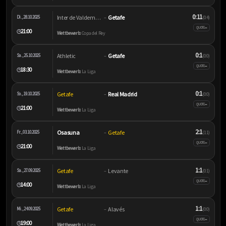
0:11
Inter de Valdemoro
Getafe
Di., 28.10.2025
–
(0:4)
–
QUOTE
21:00
🕒
Wettbewerb:
Copa del Rey
0:1
Athletic
Getafe
Sa., 25.10.2025
–
(0:0)
–
QUOTE
18:30
🕒
Wettbewerb:
La Liga
0:1
Getafe
Real Madrid
So., 19.10.2025
–
(0:0)
–
QUOTE
21:00
🕒
Wettbewerb:
La Liga
2:1
Osasuna
Getafe
Fr., 03.10.2025
–
(1:1)
–
QUOTE
21:00
🕒
Wettbewerb:
La Liga
1:1
Getafe
Levante
Sa., 27.09.2025
–
(0:1)
–
QUOTE
14:00
🕒
Wettbewerb:
La Liga
1:1
Getafe
Alavés
Mi., 24.09.2025
–
(0:0)
–
QUOTE
19:00
🕒
Wettbewerb:
La Liga