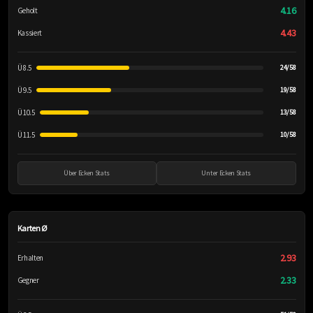
4.16
Geholt
4.43
Kassiert
Ü 8.5
24/58
Ü 9.5
19/58
Ü 10.5
13/58
Ü 11.5
10/58
Über Ecken Stats
Unter Ecken Stats
Karten Ø
2.93
Erhalten
2.33
Gegner