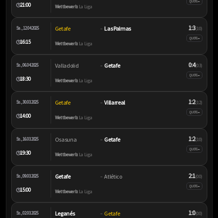
–
QUOTE
21:00
🕒
Wettbewerb:
La Liga
1:3
Getafe
Las Palmas
Sa., 12.04.2025
–
(1:0)
–
QUOTE
16:15
🕒
Wettbewerb:
La Liga
0:4
Valladolid
Getafe
So., 06.04.2025
–
(0:3)
–
QUOTE
18:30
🕒
Wettbewerb:
La Liga
1:2
Getafe
Villarreal
So., 30.03.2025
–
(1:2)
–
QUOTE
14:00
🕒
Wettbewerb:
La Liga
1:2
Osasuna
Getafe
So., 16.03.2025
–
(1:0)
–
QUOTE
19:30
🕒
Wettbewerb:
La Liga
2:1
Getafe
Atlético
So., 09.03.2025
–
(0:0)
–
QUOTE
15:00
🕒
Wettbewerb:
La Liga
1:0
Leganés
Getafe
So., 02.03.2025
–
(0:0)