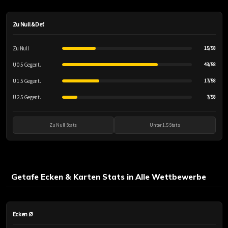
Zu Null & Def.
Zu Null
15/58
Ü 0.5 Gegent.
43/58
Ü 1.5 Gegent.
17/58
Ü 2.5 Gegent.
7/58
Zu Null Stats
Unter 1.5 Stats
Getafe Ecken & Karten Stats in Alle Wettbewerbe
Ecken Ø