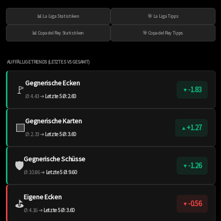
📊 La Liga Statistiken
🎯 La Liga Tipps
📊 Copa del Rey Statistiken
🎯 Copa del Rey Tipps
AUFFÄLLIGE TRENDS (LETZTE 5 VS GESAMT)
Gegnerische Ecken
🚩
-1.83
▼
Ø: 4.43 ➔
Letzte 5 Ø: 2.60
Gegnerische Karten
🟨
+1.27
▲
Ø: 2.33 ➔
Letzte 5 Ø: 3.60
Gegnerische Schüsse
🛡️
-1.26
▼
Ø: 10.86 ➔
Letzte 5 Ø: 9.60
Eigene Ecken
⛳️
-0.56
▼
Ø: 4.16 ➔
Letzte 5 Ø: 3.60