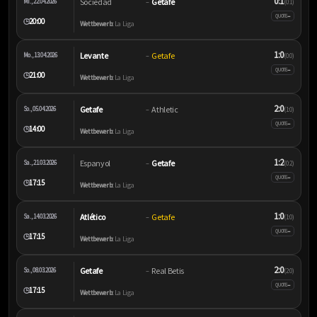
0:1
Sociedad
Getafe
Mi., 22.04.2026
–
(0:1)
–
QUOTE
20:00
🕒
Wettbewerb:
La Liga
1:0
Levante
Getafe
Mo., 13.04.2026
–
(0:0)
–
QUOTE
21:00
🕒
Wettbewerb:
La Liga
2:0
Getafe
Athletic
So., 05.04.2026
–
(1:0)
–
QUOTE
14:00
🕒
Wettbewerb:
La Liga
1:2
Espanyol
Getafe
Sa., 21.03.2026
–
(0:2)
–
QUOTE
17:15
🕒
Wettbewerb:
La Liga
1:0
Atlético
Getafe
Sa., 14.03.2026
–
(1:0)
–
QUOTE
17:15
🕒
Wettbewerb:
La Liga
2:0
Getafe
Real Betis
So., 08.03.2026
–
(2:0)
–
QUOTE
17:15
🕒
Wettbewerb:
La Liga