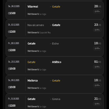
2:0
Villarreal
Getafe
Sa., 06.12.2025
–
(1:0)
–
QUOTE
15:00
🕒
Wettbewerb:
La Liga
2:3
Navalcarnero
Getafe
Di., 02.12.2025
–
(2:0)
–
QUOTE
22:00
🕒
Wettbewerb:
Copa del Rey
1:0
Getafe
Elche
Fr., 28.11.2025
–
(0:0)
–
QUOTE
22:00
🕒
Wettbewerb:
La Liga
0:1
Getafe
Atlético
So., 23.11.2025
–
(0:0)
–
QUOTE
19:30
🕒
Wettbewerb:
La Liga
1:0
Mallorca
Getafe
So., 09.11.2025
–
(1:0)
–
QUOTE
19:30
🕒
Wettbewerb:
La Liga
2:1
Getafe
Girona
Fr., 31.10.2025
–
(0:0)
–
QUOTE
22:00
🕒
Wettbewerb:
La Liga