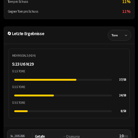
11%
Tore pro Schuss
11%
Gegner Tore pro Schuss
🔄 Letzte Ergebnisse
MEHR GOALS (H2H)
S:23 U:6 N:29
Ü 1.5 TORE
37/58
Ü 2.5 TORE
24/58
Ü 3.5 TORE
8/58
1:0
Getafe
Osasuna
Sa., 23.05.2026
–
(0:0)