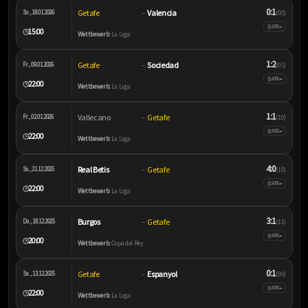
0:1
Getafe
Valencia
So., 18.01.2026
–
(0:0)
–
QUOTE
15:00
🕒
Wettbewerb:
La Liga
1:2
Getafe
Sociedad
Fr., 09.01.2026
–
(0:1)
–
QUOTE
22:00
🕒
Wettbewerb:
La Liga
1:1
Vallecano
Getafe
Fr., 02.01.2026
–
(1:0)
–
QUOTE
22:00
🕒
Wettbewerb:
La Liga
4:0
Real Betis
Getafe
So., 21.12.2025
–
(1:0)
–
QUOTE
22:00
🕒
Wettbewerb:
La Liga
3:1
Burgos
Getafe
Do., 18.12.2025
–
(1:1)
–
QUOTE
20:00
🕒
Wettbewerb:
Copa del Rey
0:1
Getafe
Espanyol
Sa., 13.12.2025
–
(0:0)
–
QUOTE
22:00
🕒
Wettbewerb:
La Liga