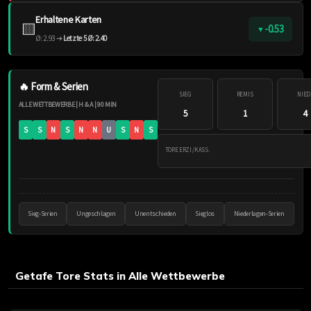
Erhaltene Karten
🟨
-0.53
▼
Ø: 2.93 ➔
Letzte 5 Ø: 2.40
🔥 Form & Serien
SIEG
REMIS
NIED
ALLE WETTBEWERBE | H & A | 90 MIN
5
1
4
S
S
N
S
N
N
U
S
N
S
TORE ERZI./KASS.
Sieg-Serien
Ungeschlagen
Unentschieden
Sieglos
Niederlagen-Serien
Getafe Tore Stats in Alle Wettbewerbe