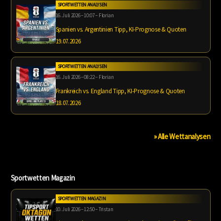
SPORTWETTEN ANALYSEN
16. Juli 2026 – 10:07 – Florian
Spanien vs. Argentinien Tipp, KI-Prognose & Quoten
19.07.2026
SPORTWETTEN ANALYSEN
16. Juli 2026 – 08:22 – Florian
Frankreich vs. England Tipp, KI-Prognose & Quoten
18.07.2026
» Alle Wettanalysen
Sportwetten Magazin
SPORTWETTEN MAGAZIN
10. Juli 2026 – 12:50 – Tristan