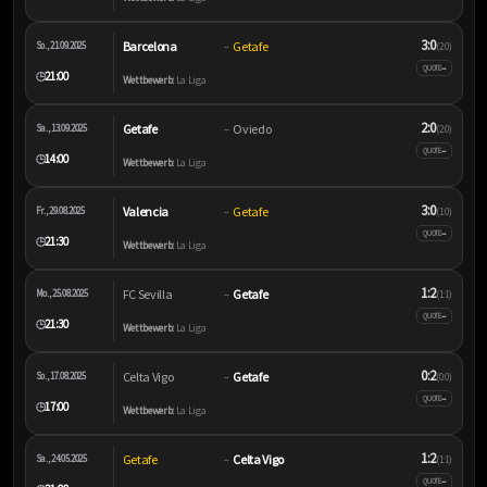
3:0
Barcelona
Getafe
So., 21.09.2025
–
(2:0)
–
QUOTE
21:00
🕒
Wettbewerb:
La Liga
2:0
Getafe
Oviedo
Sa., 13.09.2025
–
(2:0)
–
QUOTE
14:00
🕒
Wettbewerb:
La Liga
3:0
Valencia
Getafe
Fr., 29.08.2025
–
(1:0)
–
QUOTE
21:30
🕒
Wettbewerb:
La Liga
1:2
FC Sevilla
Getafe
Mo., 25.08.2025
–
(1:1)
–
QUOTE
21:30
🕒
Wettbewerb:
La Liga
0:2
Celta Vigo
Getafe
So., 17.08.2025
–
(0:0)
–
QUOTE
17:00
🕒
Wettbewerb:
La Liga
1:2
Getafe
Celta Vigo
Sa., 24.05.2025
–
(1:1)
–
QUOTE