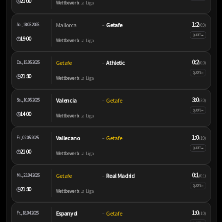
21:00
🕒
Wettbewerb:
La Liga
1:2
Mallorca
Getafe
So., 18.05.2025
–
(0:0)
–
QUOTE
19:00
🕒
Wettbewerb:
La Liga
0:2
Getafe
Athletic
Do., 15.05.2025
–
(0:0)
–
QUOTE
21:30
🕒
Wettbewerb:
La Liga
3:0
Valencia
Getafe
Sa., 10.05.2025
–
(3:0)
–
QUOTE
14:00
🕒
Wettbewerb:
La Liga
1:0
Vallecano
Getafe
Fr., 02.05.2025
–
(1:0)
–
QUOTE
21:00
🕒
Wettbewerb:
La Liga
0:1
Getafe
Real Madrid
Mi., 23.04.2025
–
(0:1)
–
QUOTE
21:30
🕒
Wettbewerb:
La Liga
1:0
Espanyol
Getafe
Fr., 18.04.2025
–
(1:0)