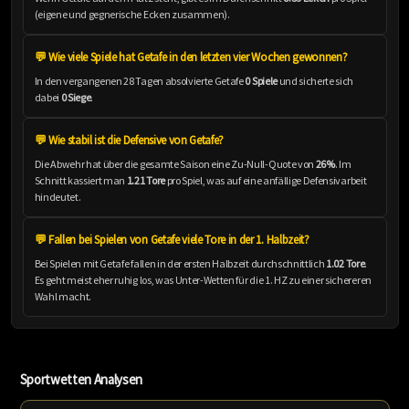
(eigene und gegnerische Ecken zusammen).
💬 Wie viele Spiele hat Getafe in den letzten vier Wochen gewonnen?
In den vergangenen 28 Tagen absolvierte Getafe
0 Spiele
und sicherte sich
dabei
0 Siege
.
💬 Wie stabil ist die Defensive von Getafe?
Die Abwehr hat über die gesamte Saison eine Zu-Null-Quote von
26%
. Im
Schnitt kassiert man
1.21 Tore
pro Spiel, was auf eine anfällige Defensivarbeit
hindeutet.
💬 Fallen bei Spielen von Getafe viele Tore in der 1. Halbzeit?
Bei Spielen mit Getafe fallen in der ersten Halbzeit durchschnittlich
1.02 Tore
.
Es geht meist eher ruhig los, was Unter-Wetten für die 1. HZ zu einer sichereren
Wahl macht.
Sportwetten Analysen