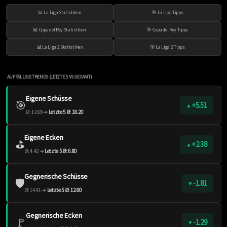
📊 La Liga Statistiken
🎯 La Liga Tipps
📊 Copa del Rey Statistiken
🎯 Copa del Rey Tipps
📊 La Liga 2 Statistiken
🎯 La Liga 2 Tipps
AUFFÄLLIGE TRENDS (LETZTE 5 VS GESAMT)
Eigene Schüsse
🎯
+5.51
▲
Ø: 12.69 ➔
Letzte 5 Ø: 18.20
Eigene Ecken
⛳️
+2.38
▲
Ø: 4.42 ➔
Letzte 5 Ø: 6.80
Gegnerische Schüsse
🛡️
-1.81
▼
Ø: 14.41 ➔
Letzte 5 Ø: 12.60
Gegnerische Ecken
🚩
-1.29
▼