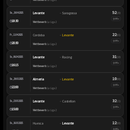
5:2
Levante
Saragossa
Sa., 19.04.2025
–
(2:0)
–
QUOTE
18:30
🕒
Wettbewerb:
La Liga 2
2:2
Cordoba
Levante
Fr., 11.04.2025
–
(0:1)
–
QUOTE
20:30
🕒
Wettbewerb:
La Liga 2
3:1
Levante
Racing
So., 06.04.2025
–
(1:0)
–
QUOTE
16:15
🕒
Wettbewerb:
La Liga 2
1:0
Almeria
Levante
Sa., 29.03.2025
–
(0:0)
–
QUOTE
22:00
🕒
Wettbewerb:
La Liga 2
3:2
Levante
Castellon
So., 23.03.2025
–
(2:1)
–
QUOTE
15:00
🕒
Wettbewerb:
La Liga 2
1:2
Huesca
Levante
So., 16.03.2025
–
(0:0)
–
QUOTE