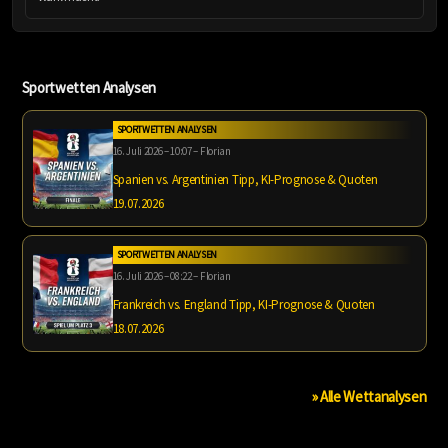
Sportwetten Analysen
SPORTWETTEN ANALYSEN
16. Juli 2026 – 10:07 – Florian
Spanien vs. Argentinien Tipp, KI-Prognose & Quoten
19.07.2026
SPORTWETTEN ANALYSEN
16. Juli 2026 – 08:22 – Florian
Frankreich vs. England Tipp, KI-Prognose & Quoten
18.07.2026
» Alle Wettanalysen