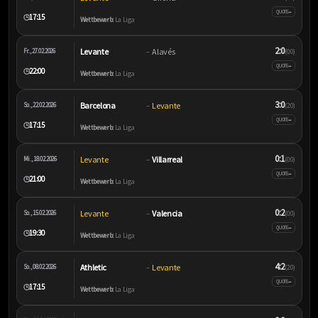
–
QUOTE
17:15
🕒
Wettbewerb:
La Liga
2:0
Levante
Alavés
Fr., 27.02.2026
–
(0:0)
–
QUOTE
22:00
🕒
Wettbewerb:
La Liga
3:0
Barcelona
Levante
So., 22.02.2026
–
(2:0)
–
QUOTE
17:15
🕒
Wettbewerb:
La Liga
0:1
Levante
Villarreal
Mi., 18.02.2026
–
(0:0)
–
QUOTE
21:00
🕒
Wettbewerb:
La Liga
0:2
Levante
Valencia
So., 15.02.2026
–
(0:0)
–
QUOTE
19:30
🕒
Wettbewerb:
La Liga
4:2
Athletic
Levante
So., 08.02.2026
–
(2:0)
–
QUOTE
17:15
🕒
Wettbewerb:
La Liga