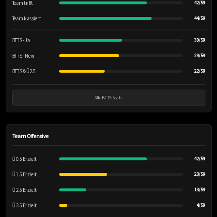
Team trifft
42/59
Team kassiert
44/59
BTTS - Ja
30/59
BTTS - Nein
29/59
BTTS & Ü2.5
22/59
Alle BTTS Stats
Team Offensive
Ü 0.5 Erzielt
42/59
Ü 1.5 Erzielt
23/59
Ü 2.5 Erzielt
13/59
Ü 3.5 Erzielt
4/59