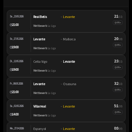
2:1
Real Betis
Levante
Sa., 23.05.2026
–
(1:1)
–
QUOTE
21:00
🕒
Wettbewerb:
La Liga
2:0
Levante
Mallorca
So., 17.05.2026
–
(1:0)
–
QUOTE
19:00
🕒
Wettbewerb:
La Liga
2:3
Celta Vigo
Levante
Di., 12.05.2026
–
(1:1)
–
QUOTE
19:00
🕒
Wettbewerb:
La Liga
3:2
Levante
Osasuna
Fr., 08.05.2026
–
(2:2)
–
QUOTE
21:00
🕒
Wettbewerb:
La Liga
5:1
Villarreal
Levante
Sa., 02.05.2026
–
(1:0)
–
QUOTE
14:00
🕒
Wettbewerb:
La Liga
0:0
Espanyol
Levante
Mo., 27.04.2026
–
(0:0)