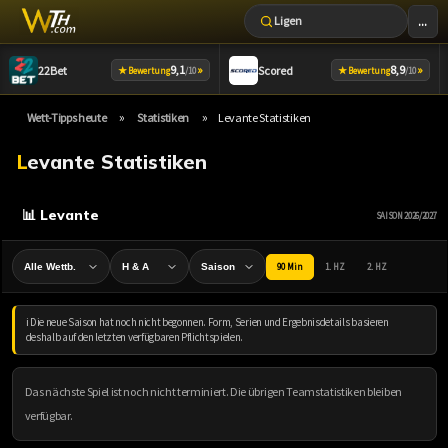
...
Ligen
Zum
9,1
»
8,9
»
22Bet
Scored
★
★
Bewertung
/10
Bewertung
/10
Inhalt
springen
»
»
Wett-Tipps heute
Statistiken
Levante Statistiken
Levante Statistiken
📊 Levante
SAISON 2026/2027
90 Min
1. HZ
2. HZ
ℹ️ Die neue Saison hat noch nicht begonnen. Form, Serien und Ergebnisdetails basieren
deshalb auf den letzten verfügbaren Pflichtspielen.
Das nächste Spiel ist noch nicht terminiert. Die übrigen Teamstatistiken bleiben
verfügbar.