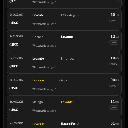
17:15
🕒
Wettbewerb:
La Liga 2
3:0
Levante
FC Cartagena
So., 09.03.2025
–
(1:0)
–
QUOTE
19:30
🕒
Wettbewerb:
La Liga 2
1:2
Eldense
Levante
So., 02.03.2025
–
(1:0)
–
QUOTE
19:30
🕒
Wettbewerb:
La Liga 2
1:0
Levante
Mirandes
So., 23.02.2025
–
(0:0)
–
QUOTE
19:30
🕒
Wettbewerb:
La Liga 2
0:0
Levante
Gijon
So., 16.02.2025
–
(0:0)
–
QUOTE
15:00
🕒
Wettbewerb:
La Liga 2
1:1
Malaga
Levante
Sa., 08.02.2025
–
(0:1)
–
QUOTE
19:30
🕒
Wettbewerb:
La Liga 2
0:1
Levante
Racing Ferrol
Mo., 03.02.2025
–
(0:1)