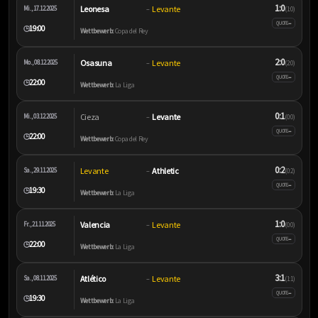
1:0
Leonesa
Levante
Mi., 17.12.2025
–
(1:0)
–
QUOTE
19:00
🕒
Wettbewerb:
Copa del Rey
2:0
Osasuna
Levante
Mo., 08.12.2025
–
(2:0)
–
QUOTE
22:00
🕒
Wettbewerb:
La Liga
0:1
Cieza
Levante
Mi., 03.12.2025
–
(0:0)
–
QUOTE
22:00
🕒
Wettbewerb:
Copa del Rey
0:2
Levante
Athletic
Sa., 29.11.2025
–
(0:2)
–
QUOTE
19:30
🕒
Wettbewerb:
La Liga
1:0
Valencia
Levante
Fr., 21.11.2025
–
(0:0)
–
QUOTE
22:00
🕒
Wettbewerb:
La Liga
3:1
Atlético
Levante
Sa., 08.11.2025
–
(1:1)
–
QUOTE
19:30
🕒
Wettbewerb:
La Liga