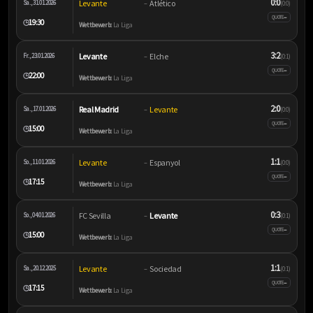
0:0
Levante
Atlético
Sa., 31.01.2026
–
(0:0)
–
QUOTE
19:30
🕒
Wettbewerb:
La Liga
3:2
Levante
Elche
Fr., 23.01.2026
–
(0:1)
–
QUOTE
22:00
🕒
Wettbewerb:
La Liga
2:0
Real Madrid
Levante
Sa., 17.01.2026
–
(0:0)
–
QUOTE
15:00
🕒
Wettbewerb:
La Liga
1:1
Levante
Espanyol
So., 11.01.2026
–
(0:0)
–
QUOTE
17:15
🕒
Wettbewerb:
La Liga
0:3
FC Sevilla
Levante
So., 04.01.2026
–
(0:1)
–
QUOTE
15:00
🕒
Wettbewerb:
La Liga
1:1
Levante
Sociedad
Sa., 20.12.2025
–
(0:1)
–
QUOTE
17:15
🕒
Wettbewerb:
La Liga