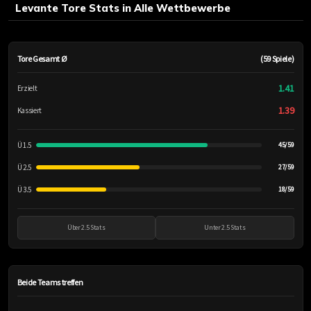
Levante Tore Stats in Alle Wettbewerbe
Tore Gesamt Ø
(59 Spiele)
1.41
Erzielt
1.39
Kassiert
Ü 1.5
45/59
Ü 2.5
27/59
Ü 3.5
18/59
Über 2.5 Stats
Unter 2.5 Stats
Beide Teams treffen