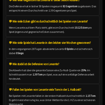
💬 Wie viele Gegentore hat Levante in dieser Saison kassiert?
Die Defensive hat in bisher 59 Spielen insgesamt
82 Gegentore
zugelassen. Das
entspricht einem Durchschnitt von 1.39 Gegentoren pro Spiel.
💬 Wie viele Ecken gibt es durchschnittlich bei Spielen von Levante?
Wenn Levante auf dem Platz steht, gibt es im Durchschnitt
10.12 Ecken
pro
Spiel (eigene und gegnerische Ecken zusammen).
💬 Wie viele Spiele hat Levante in den letzten vier Wochen gewonnen?
In den vergangenen 28 Tagen absolvierte Levante
0 Spiele
und sicherte sich
dabei
0 Siege
.
💬 Wie stabil ist die Defensive von Levante?
Die Abwehr hat über die gesamte Saison eine Zu-Null-Quote von
25%
. Im
Schnitt kassiert man
1.39 Tore
pro Spiel, was auf eine anfällige Defensivarbeit
hindeutet.
💬 Fallen bei Spielen von Levante viele Tore in der 1. Halbzeit?
Bei Spielen mit Levante fallen in der ersten Halbzeit durchschnittlich
1.15 Tore
.
Es geht meist eher ruhig los, was Unter-Wetten für die 1. HZ zu einer sichereren
Wahl macht.