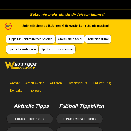
Setze nie mehr als du dir leisten kannst!
Spielteilnahme ab 18 Jahren, Glücksspiel kann süchtig machen!
Tipps für kontrolliertes Spielen
Check dein Spiel
Telefonhotline
Sperre beantragen
Spielsuchtprävention
Archiv
Arbeitsweise
Autoren
Datenschutz
Entstehung
Kontakt
Impressum
Aktuelle Tipps
Fußball Tipphilfen
Fußball Tipps heute
1. Bundesliga Tipphilfe