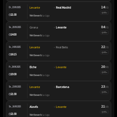
1:4
Levante
Real Madrid
Di., 23.09.2025
–
(0:2)
–
QUOTE
21:30
🕒
Wettbewerb:
La Liga
0:4
Girona
Levante
Sa., 20.09.2025
–
(0:1)
–
QUOTE
14:00
🕒
Wettbewerb:
La Liga
2:2
Levante
Real Betis
So., 14.09.2025
–
(2:1)
–
QUOTE
16:15
🕒
Wettbewerb:
La Liga
2:0
Elche
Levante
Fr., 29.08.2025
–
(0:0)
–
QUOTE
19:30
🕒
Wettbewerb:
La Liga
2:3
Levante
Barcelona
Sa., 23.08.2025
–
(2:0)
–
QUOTE
21:30
🕒
Wettbewerb:
La Liga
2:1
Alavés
Levante
Sa., 16.08.2025
–
(1:0)
–
QUOTE
21:30
🕒
Wettbewerb:
La Liga