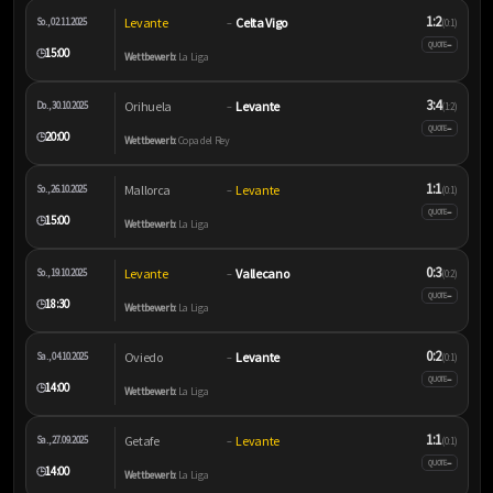
1:2
Levante
Celta Vigo
So., 02.11.2025
–
(0:1)
–
QUOTE
15:00
🕒
Wettbewerb:
La Liga
3:4
Orihuela
Levante
Do., 30.10.2025
–
(1:2)
–
QUOTE
20:00
🕒
Wettbewerb:
Copa del Rey
1:1
Mallorca
Levante
So., 26.10.2025
–
(0:1)
–
QUOTE
15:00
🕒
Wettbewerb:
La Liga
0:3
Levante
Vallecano
So., 19.10.2025
–
(0:2)
–
QUOTE
18:30
🕒
Wettbewerb:
La Liga
0:2
Oviedo
Levante
Sa., 04.10.2025
–
(0:1)
–
QUOTE
14:00
🕒
Wettbewerb:
La Liga
1:1
Getafe
Levante
Sa., 27.09.2025
–
(0:1)
–
QUOTE
14:00
🕒
Wettbewerb:
La Liga