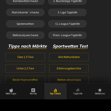
Kombiwetten heute
2. Bundesliga Tipphilfe
Matchkombi´s heute
3. Liga Tipphilfe
Spielerwetten
CL League Tipphilfe
Wettanalysen heute
Prem. League Tipphilfe
Tipps nach Märkte
Sportwetten Test
Über 2,5 Tore
Alle Wettanbieter
Unter 2,5 Tore
Erfahrungsberichte
Beide Teams treffen
Wetten ohne Oasis
1X2 Wetten
Wetten ohne Lugas
Wett-Tipps
Märkte
Top-Trends
Tipphilfe
Wettbüros
Halbzeitwetten
Wettbonus Vergleich