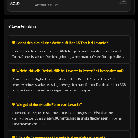
–
QUOTE
21:30
🕒
Wettbewerb:
La Liga 2
💡 Levante Insights
💬 Lohnt sich aktuell eine Wette auf Über 2.5 Tore bei Levante?
In der laufenden Saison endeten
46%
der Spiele von Levante mit mehr als 2.5
Toren. Daher ist aktuell Vorsicht geboten, wenn man auf viele Tore spekuliert.
💬 Welche aktuelle Statistik fällt bei Levante in letzter Zeit besonders auf?
Besonders auffällig bei Levante ist aktuell der Bereich 'Eigene Ecken'. Hier
sehen wir einen starken Anstieg im Vergleich zum Saison-Durchschnitt (+2.38
pro Spiel), was für eine hervorragende Formkurve spricht.
💬 Wie gut ist die aktuelle Form von Levante?
In den letzten 5 Spielen sammelte das Team insgesamt
9 Punkte
. Die
Formkurve steht bei
3 Siegen, 0 Unentschieden und 2 Niederlagen
, mit einem
Torverhältnis von 10:11.