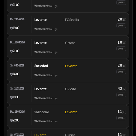
–
QUOTE
21:00
🕒
Wettbewerb:
La Liga
2:0
Levante
FC Sevilla
Do., 23.04.2026
–
(1:0)
–
QUOTE
19:00
🕒
Wettbewerb:
La Liga
1:0
Levante
Getafe
Mo., 13.04.2026
–
(0:0)
–
QUOTE
21:00
🕒
Wettbewerb:
La Liga
2:0
Sociedad
Levante
Sa., 04.04.2026
–
(1:0)
–
QUOTE
14:00
🕒
Wettbewerb:
La Liga
4:2
Levante
Oviedo
Sa., 21.03.2026
–
(2:2)
–
QUOTE
19:30
🕒
Wettbewerb:
La Liga
1:1
Vallecano
Levante
Mo., 16.03.2026
–
(0:1)
–
QUOTE
22:00
🕒
Wettbewerb:
La Liga
1:1
Levante
Girona
Sa., 07.03.2026
–
(0:0)