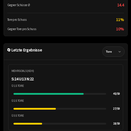
14.4
Gegner Schüsse Ø
11%
Tore pro Schuss
10%
Gegner Tore pro Schuss
🔄 Letzte Ergebnisse
MEHR GOALS (H2H)
S:24 U:13 N:22
Ü 1.5 TORE
45/59
Ü 2.5 TORE
27/59
Ü 3.5 TORE
18/59