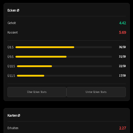
Ecken Ø
4.42
Geholt
5.69
Kassiert
Ü 8.5
36/59
Ü 9.5
31/59
Ü 10.5
22/59
Ü 11.5
17/59
Über Ecken Stats
Unter Ecken Stats
Karten Ø
2.27
Erhalten