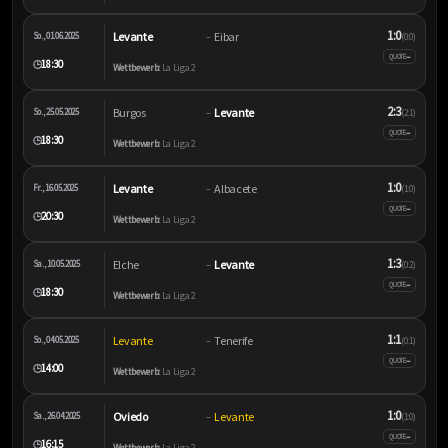
1:0
Levante
Eibar
So., 01.06.2025
–
(0:0)
–
QUOTE
18:30
🕒
Wettbewerb:
La Liga 2
2:3
Burgos
Levante
So., 25.05.2025
–
(2:1)
–
QUOTE
18:30
🕒
Wettbewerb:
La Liga 2
1:0
Levante
Albacete
Fr., 16.05.2025
–
(1:0)
–
QUOTE
20:30
🕒
Wettbewerb:
La Liga 2
1:3
Elche
Levante
Sa., 10.05.2025
–
(0:2)
–
QUOTE
18:30
🕒
Wettbewerb:
La Liga 2
1:1
Levante
Tenerife
So., 04.05.2025
–
(0:1)
–
QUOTE
14:00
🕒
Wettbewerb:
La Liga 2
1:0
Oviedo
Levante
Sa., 26.04.2025
–
(1:0)
–
QUOTE
16:15
🕒
Wettbewerb:
La Liga 2