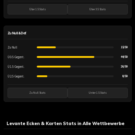
Über 1.5 Stats
Über 3.5 Stats
Zu Null & Def.
Zu Null
15/59
Ü 0.5 Gegent.
44/59
Ü 1.5 Gegent.
26/59
Ü 2.5 Gegent.
8/59
Zu Null Stats
Unter 1.5 Stats
Levante Ecken & Karten Stats in Alle Wettbewerbe