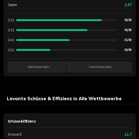
2.47
Gegner
Ü 2.5
50/59
Ü 3.5
42/59
Ü 4.5
31/59
Ü 5.5
20/59
Über Karten Stats
Unter Karten Stats
Levante Schüsse & Effizienz in Alle Wettbewerbe
Schüsse & Effizienz
12.7
Schüsse Ø