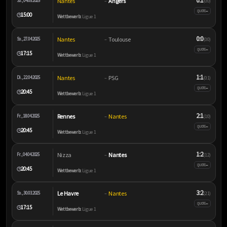
0:1
Nantes
Angers
So., 04.05.2025
–
(0:0)
–
QUOTE
15:00
🕒
Wettbewerb:
Ligue 1
0:0
Nantes
Toulouse
So., 27.04.2025
–
(0:0)
–
QUOTE
17:15
🕒
Wettbewerb:
Ligue 1
1:1
Nantes
PSG
Di., 22.04.2025
–
(0:1)
–
QUOTE
20:45
🕒
Wettbewerb:
Ligue 1
2:1
Rennes
Nantes
Fr., 18.04.2025
–
(1:0)
–
QUOTE
20:45
🕒
Wettbewerb:
Ligue 1
1:2
Nizza
Nantes
Fr., 04.04.2025
–
(1:2)
–
QUOTE
20:45
🕒
Wettbewerb:
Ligue 1
3:2
Le Havre
Nantes
So., 30.03.2025
–
(2:1)
–
QUOTE
17:15
🕒
Wettbewerb:
Ligue 1