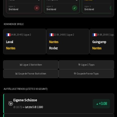
Ligue 1
Ligue 2
Ligue 2
×
✓
✓
Endstand
Endstand
Endstand
KOMMENDE SPIELE
14.08, 20:45 | Ligue 2
22.08, 14:00 | Ligue 2
29.08, 20:00 | Ligue 
Laval
Nantes
Guingamp
Nantes
Rodez
Nantes
📊 Ligue 1 Statistiken
🎯 Ligue 1 Tipps
📊 Coupe de France Statistiken
🎯 Coupe de France Tipps
AUFFÄLLIGE TRENDS (LETZTE 5 VS GESAMT)
Eigene Schüsse
🎯
+3.08
▲
Ø: 10.72 ➔
Letzte 5 Ø: 13.80