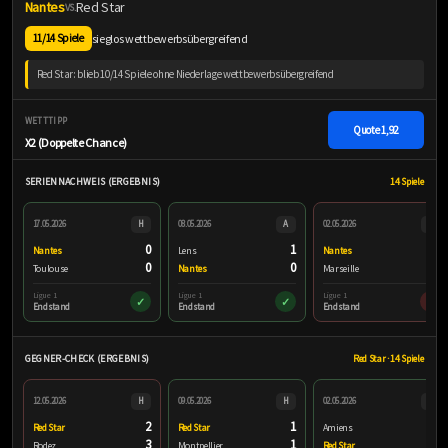
Nantes
Red Star
VS.
sieglos wettbewerbsübergreifend
11/14 Spiele
Red Star: blieb 10/14 Spiele ohne Niederlage wettbewerbsübergreifend
WETTTIPP
Quote
1,92
X2 (Doppelte Chance)
SERIENNACHWEIS (ERGEBNIS)
14 Spiele
17.05.2026
H
08.05.2026
A
02.05.2026
H
0
1
3
Nantes
Lens
Nantes
0
0
0
Toulouse
Nantes
Marseille
Ligue 1
Ligue 1
Ligue 1
✓
✓
×
Endstand
Endstand
Endstand
GEGNER-CHECK (ERGEBNIS)
Red Star · 14 Spiele
12.05.2026
H
09.05.2026
H
02.05.2026
A
2
1
1
Red Star
Red Star
Amiens
3
1
3
Rodez
Montpellier
Red Star