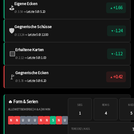
Eigene Ecken
⛳️
+1.66
▲
Ø: 3.54 ➔
Letzte 5 Ø: 5.20
Gegnerische Schüsse
🛡️
-1.24
▼
Ø: 13.24 ➔
Letzte 5 Ø: 12.00
Erhaltene Karten
🟨
-1.12
▼
Ø: 2.12 ➔
Letzte 5 Ø: 1.00
Gegnerische Ecken
🚩
+0.42
▲
Ø: 5.78 ➔
Letzte 5 Ø: 6.20
🔥 Form & Serien
SIEG
REMIS
NIED
ALLE WETTBEWERBE | H & A | 90 MIN
1
4
5
N
N
U
U
U
N
N
S
N
U
7
TORE ERZI./KASS.