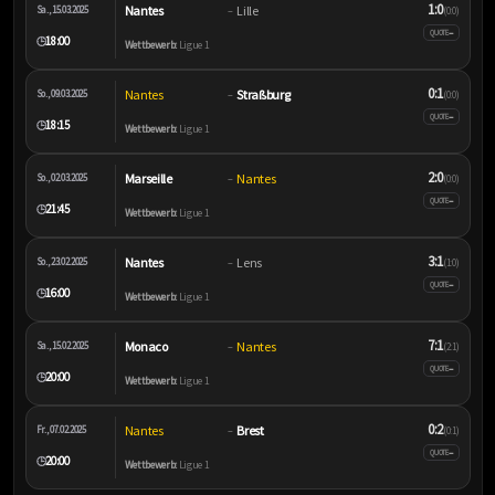
1:0
Nantes
Lille
Sa., 15.03.2025
–
(0:0)
–
QUOTE
18:00
🕒
Wettbewerb:
Ligue 1
0:1
Nantes
Straßburg
So., 09.03.2025
–
(0:0)
–
QUOTE
18:15
🕒
Wettbewerb:
Ligue 1
2:0
Marseille
Nantes
So., 02.03.2025
–
(0:0)
–
QUOTE
21:45
🕒
Wettbewerb:
Ligue 1
3:1
Nantes
Lens
So., 23.02.2025
–
(1:0)
–
QUOTE
16:00
🕒
Wettbewerb:
Ligue 1
7:1
Monaco
Nantes
Sa., 15.02.2025
–
(2:1)
–
QUOTE
20:00
🕒
Wettbewerb:
Ligue 1
0:2
Nantes
Brest
Fr., 07.02.2025
–
(0:1)
–
QUOTE
20:00
🕒
Wettbewerb:
Ligue 1