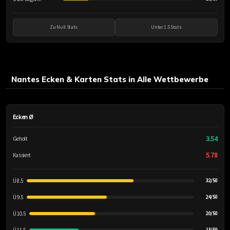
Zu Null Stats
Unter 1.5 Stats
Nantes Ecken & Karten Stats in Alle Wettbewerbe
Ecken Ø
3.54
Geholt
5.78
Kassiert
Ü 8.5
32/50
Ü 9.5
24/50
Ü 10.5
20/50
15/50