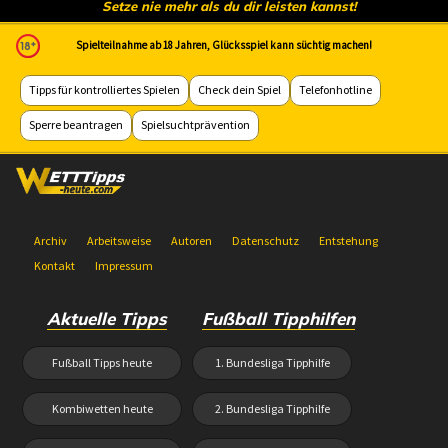
Setze nie mehr als du dir leisten kannst!
Spielteilnahme ab 18 Jahren, Glücksspiel kann süchtig machen!
Tipps für kontrolliertes Spielen
Check dein Spiel
Telefonhotline
Sperre beantragen
Spielsuchtprävention
Archiv
Arbeitsweise
Autoren
Datenschutz
Entstehung
Kontakt
Impressum
Aktuelle Tipps
Fußball Tipphilfen
Fußball Tipps heute
1. Bundesliga Tipphilfe
Kombiwetten heute
2. Bundesliga Tipphilfe