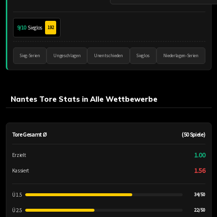
9/10
Sieglos
1.92
Sieg-Serien
Ungeschlagen
Unentschieden
Sieglos
Niederlagen-Serien
Nantes Tore Stats in Alle Wettbewerbe
Tore Gesamt Ø
(50 Spiele)
1.00
Erzielt
1.56
Kassiert
Ü 1.5
34/50
Ü 2.5
22/50