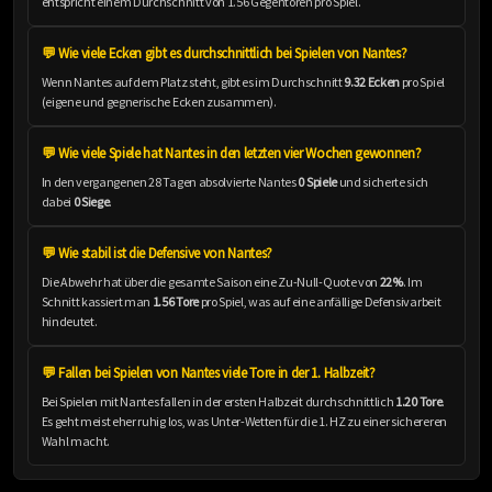
entspricht einem Durchschnitt von 1.56 Gegentoren pro Spiel.
💬 Wie viele Ecken gibt es durchschnittlich bei Spielen von Nantes?
Wenn Nantes auf dem Platz steht, gibt es im Durchschnitt
9.32 Ecken
pro Spiel
(eigene und gegnerische Ecken zusammen).
💬 Wie viele Spiele hat Nantes in den letzten vier Wochen gewonnen?
In den vergangenen 28 Tagen absolvierte Nantes
0 Spiele
und sicherte sich
dabei
0 Siege
.
💬 Wie stabil ist die Defensive von Nantes?
Die Abwehr hat über die gesamte Saison eine Zu-Null-Quote von
22%
. Im
Schnitt kassiert man
1.56 Tore
pro Spiel, was auf eine anfällige Defensivarbeit
hindeutet.
💬 Fallen bei Spielen von Nantes viele Tore in der 1. Halbzeit?
Bei Spielen mit Nantes fallen in der ersten Halbzeit durchschnittlich
1.20 Tore
.
Es geht meist eher ruhig los, was Unter-Wetten für die 1. HZ zu einer sichereren
Wahl macht.