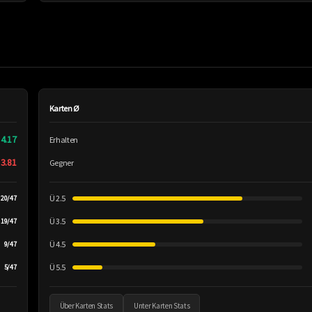
Karten Ø
4.17
Erhalten
3.81
Gegner
Ü 2.5
20/47
Ü 3.5
19/47
Ü 4.5
9/47
Ü 5.5
5/47
Über Karten Stats
Unter Karten Stats