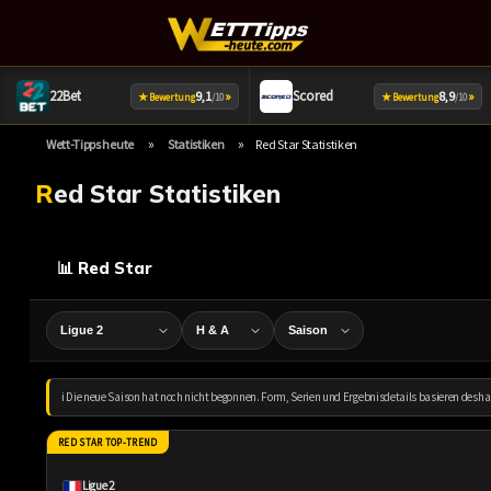
22Bet
Scored
9,1
»
8,9
»
★
★
Bewertung
/10
Bewertung
/10
»
»
Wett-Tipps heute
Statistiken
Red Star Statistiken
Red Star Statistiken
📊 Red Star
ℹ️ Die neue Saison hat noch nicht begonnen. Form, Serien und Ergebnisdetails basieren deshal
RED STAR TOP-TREND
Ligue 2