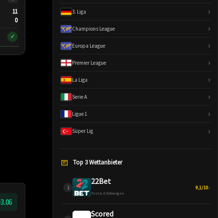
›
11
3
6
3. Liga
Auxerre
Metz
Nantes
0
2
3
Nantes
Nantes
Straßburg
›
Champions League
Ligue 1
Ligue 1
Ligue 1
✓
✓
✓
5 Ecken
9 Ecken
9 Ecken
›
Europa League
›
Premier League
›
La Liga
›
Serie A
›
Ligue 1
›
Süper Lig
Top 3 Wettanbieter
22Bet
›
9,1/10
Test & Erfahrungen
3.06
Scored