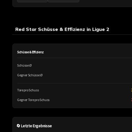
Red Star Schüsse & Effizienz in Ligue 2
Schüsse & Effizienz
Schüsse Ø
Gegner Schüsse Ø
Tore pro Schuss
Gegner Tore pro Schuss
🔄 Letzte Ergebnisse