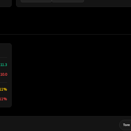
11.3
10.0
11%
11%