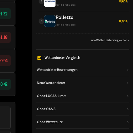
›
8,9/10
Test & Erfahrungen
1.32
Rolletto
›
8,7/10
Test & Erfahrungen
1.18
Alle Wettanbieter vergleichen ›
Wettanbieter Vergleich
0.94
›
Wettanbieter Bewertungen
›
Neue Wettanbieter
0.42
›
Ohne LUGAS-Limit
›
Ohne OASIS
›
Ohne Wettsteuer