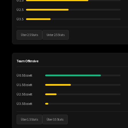
Ü 1.5
Ü 2.5
Ü 3.5
Über 2.5 Stats
Unter 2.5 Stats
Team Offensive
Ü 0.5 Erzielt
Ü 1.5 Erzielt
Ü 2.5 Erzielt
Ü 3.5 Erzielt
Über 1.5 Stats
Über 3.5 Stats