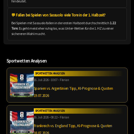
hindeutet.
💬 Fallen bei Spielen von Sassuolo viele Tore in der 1. Halbzeit?
Bei Spielen mit Sassuolo fallen in der ersten Halbzeit durchschnittlich
1.22
Tore
. Es geht meist eher ruhig los, was Unter-Wetten für die 1. HZ zu einer
sichereren Wahl macht.
Sportwetten Analysen
SPORTWETTEN ANALYSEN
16. Juli 2026 – 10:07 – Florian
Spanien vs. Argentinien Tipp, KI-Prognose & Quoten
19.07.2026
SPORTWETTEN ANALYSEN
16. Juli 2026 – 08:22 – Florian
Frankreich vs. England Tipp, KI-Prognose & Quoten
18.07.2026