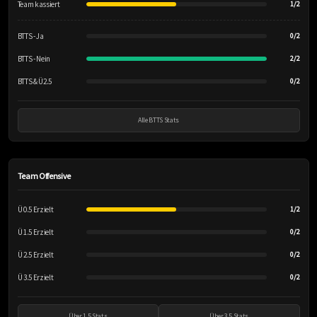
Team kassiert
1/2
BTTS - Ja
0/2
BTTS - Nein
2/2
BTTS & Ü2.5
0/2
Alle BTTS Stats
Team Offensive
Ü 0.5 Erzielt
1/2
Ü 1.5 Erzielt
0/2
Ü 2.5 Erzielt
0/2
Ü 3.5 Erzielt
0/2
Über 1.5 Stats
Über 3.5 Stats