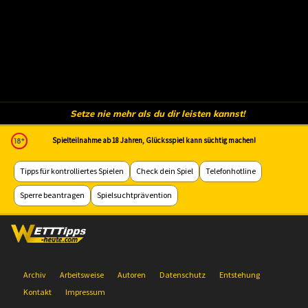
Setze nie mehr als du dir leisten kannst!
Spielteilnahme ab 18 Jahren, Glücksspiel kann süchtig machen!
Tipps für kontrolliertes Spielen
Check dein Spiel
Telefonhotline
Sperre beantragen
Spielsuchtprävention
Archiv
Arbeitsweise
Autoren
Datenschutz
Entstehung
Kontakt
Impressum