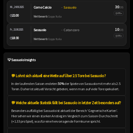
3:0
Como Calcio
Sassuolo
Mi., 24.09.2025
–
(3:0)
–
QUOTE
21:00
🕒
Wettbewerb:
Coppa Italia
1:0
Sassuolo
Catanzaro
Fr., 15.08.2025
–
(1:0)
–
QUOTE
18:30
🕒
Wettbewerb:
Coppa Italia
💡 Sassuolo Insights
💬 Lohnt sich aktuell eine Wette auf Über 2.5 Tore bei Sassuolo?
In der laufenden Saison endeten
50%
der Spiele von Sassuolo mit mehr als 2.5
Toren. Daher ist aktuell Vorsicht geboten, wenn man auf viele Tore spekuliert.
💬 Welche aktuelle Statistik fällt bei Sassuolo in letzter Zeit besonders auf?
Besonders auffällig bei Sassuolo ist aktuell der Bereich 'Gegnerische Karten'.
Hier sehen wir einen starken Anstieg im Vergleich zum Saison-Durchschnitt
(+1.33 pro Spiel), was für eine hervorragende Formkurve spricht.