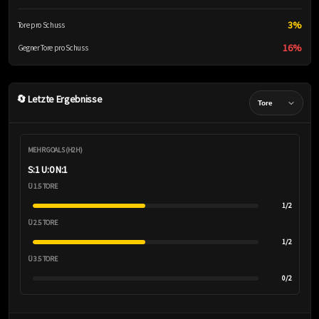
3%
Tore pro Schuss
16%
Gegner Tore pro Schuss
🔄 Letzte Ergebnisse
MEHR GOALS (H2H)
S:1 U:0 N:1
Ü 1.5 TORE
1/2
Ü 2.5 TORE
1/2
Ü 3.5 TORE
0/2