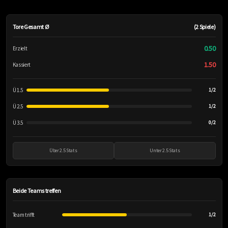
Tore Gesamt Ø
(2 Spiele)
0.50
Erzielt
1.50
Kassiert
Ü 1.5
1/2
Ü 2.5
1/2
Ü 3.5
0/2
Über 2.5 Stats
Unter 2.5 Stats
Beide Teams treffen
Team trifft
1/2