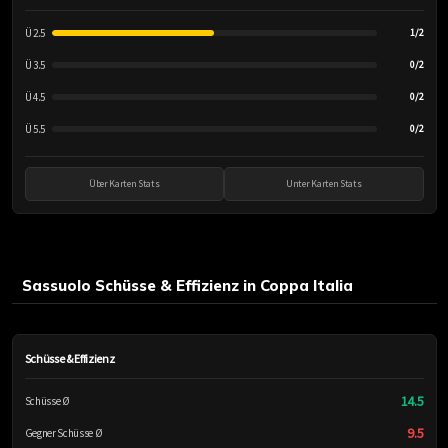
Ü 2.5
1/2
Ü 3.5
0/2
Ü 4.5
0/2
Ü 5.5
0/2
Über Karten Stats
Unter Karten Stats
Sassuolo Schüsse & Effizienz in Coppa Italia
Schüsse & Effizienz
14.5
Schüsse Ø
9.5
Gegner Schüsse Ø