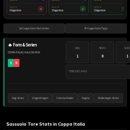
Serie B
Serie B
Serie B
×
✓
✓
0 Gegentore
2 Gegentore
2 Gegentore
📊 Coppa Italia Statistiken
🎯 Coppa Italia Tipps
🔥 Form & Serien
SIEG
REMIS
NIED
COPPA ITALIA | H & A | 90 MIN
1
0
1
S
N
TORE ERZI./KASS.
Sieg-Serien
Ungeschlagen
Unentschieden
Sieglos
Niederlagen-Serien
Sassuolo Tore Stats in Coppa Italia