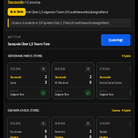
Sassuolo
Cesena
VS.
mit Über 1,5 eigenen Toren (H) wettbewerbsübergreifend
4x in Serie
Cesena: kassierte in 3/4 Spielen Über 1,5 Tore (A) wettbewerbsübergreifend
WETTTIPP
Quote folgt
Sassuolo Über 1,5 Team-Tore
SERIENNACHWEIS (TORE)
4 Spiele
17.05.2026
H
03.05.2026
H
17.04.2026
H
2
2
2
Sassuolo
Sassuolo
Sassuolo
3
0
1
Lecce
AC Mailand
Como Calcio Calcio
Serie A
Serie A
Serie A
✓
✓
✓
2 eigene Tore
2 eigene Tore
2 eigene Tore
GEGNER-CHECK (TORE)
Cesena · 4 Spiele
01.05.2026
A
18.04.2026
A
11.04.2026
A
0
2
2
Carrarese
Palermo
Stabia
0
0
0
Cesena
Cesena
Cesena