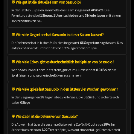
💬 Wie gut ist die aktuelle Form von Sassuolo?
In den letzten 5 Spielen sammelte das Team insgesamt
4 Punkte
. Die
Formkurve steht bei
1 Siegen, 1 Unentschieden und 3 Niederlagen
, mit einem
Torverhältnis von 5:6.
💬 Wie viele Gegentore hat Sassuolo in dieser Saison kassiert?
Die Defensive hat in bisher 54 Spielen insgesamt
66 Gegentore
zugelassen. Das
entspricht einem Durchschnitt von 1.22 Gegentoren pro Spiel.
💬 Wie viele Ecken gibt es durchschnittlich bei Spielen von Sassuolo?
Wenn Sassuolo auf dem Platz steht, gibt es im Durchschnitt
8.93 Ecken
pro
Spiel (eigene und gegnerische Ecken zusammen).
💬 Wie viele Spiele hat Sassuolo in den letzten vier Wochen gewonnen?
In den vergangenen 28 Tagen absolvierte Sassuolo
0 Spiele
und sicherte sich
dabei
0 Siege
.
💬 Wie stabil ist die Defensive von Sassuolo?
Die Abwehr hat über die gesamte Saison eine Zu-Null-Quote von
28%
. Im
Schnitt kassiert man
1.22 Tore
pro Spiel, was auf eine anfällige Defensivarbeit