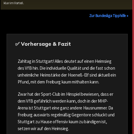
klar im Vorteil.
Zur Bundesliga Tipphilfe »
✅ Vorhersage & Fazit
Zahltag in Stuttgart! Alles deutet auf einen Heimsieg
des VfB hin. Die individuelle Qualität und die fast schon
unheimliche Heimstärke der Hoeneß-Elf sind aktuell ein
Pfund, mit dem Freiburg kaum mithalten kann.
Zwar hat der Sport-Club im Hinspiel bewiesen, dass er
dem VfB gefährlich werden kann, doch in der MHP-
Arena ist Stuttgart eine ganz andere Hausnummer. Da
Freiburg auswärts regelmäßig Gegentore schluckt und
Stuttgart zu Hause offensiv kaum zu bändigen ist,
setzen wir auf den Heimsieg.