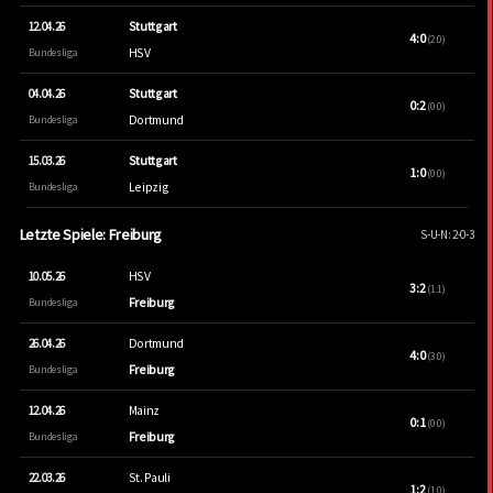
Stuttgart
12.04.26
4:0
(2:0)
HSV
Bundesliga
Stuttgart
04.04.26
0:2
(0:0)
Dortmund
Bundesliga
Stuttgart
15.03.26
1:0
(0:0)
Leipzig
Bundesliga
Letzte Spiele: Freiburg
S-U-N: 2-0-3
HSV
10.05.26
3:2
(1:1)
Freiburg
Bundesliga
Dortmund
26.04.26
4:0
(3:0)
Freiburg
Bundesliga
Mainz
12.04.26
0:1
(0:0)
Freiburg
Bundesliga
St. Pauli
22.03.26
1:2
(1:0)