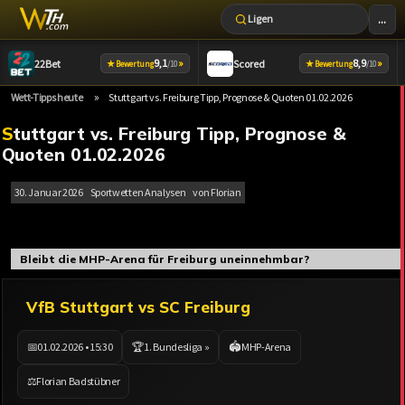
...
Ligen
Zum
9,1
»
8,9
»
22Bet
Scored
★
★
Bewertung
/10
Bewertung
/10
Inhalt
springen
»
Wett-Tipps heute
Stuttgart vs. Freiburg Tipp, Prognose & Quoten 01.02.2026
Stuttgart vs. Freiburg Tipp, Prognose &
Quoten 01.02.2026
30. Januar 2026
Sportwetten Analysen
von
Florian
Bleibt die MHP-Arena für Freiburg uneinnehmbar?
VfB Stuttgart vs SC Freiburg
📅
01.02.2026 • 15:30
🏆
1. Bundesliga »
🏟️
MHP-Arena
⚖️
Florian Badstübner