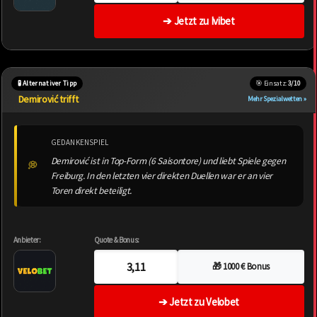
➔ Jetzt zu Ivibet
🧪 Alternativer Tipp
🎯 Einsatz:
3/10
Demirović trifft
Mehr Spezialwetten »
GEDANKENSPIEL
Demirović ist in Top-Form (6 Saisontore) und liebt Spiele gegen
💭
Freiburg. In den letzten vier direkten Duellen war er an vier
Toren direkt beteiligt.
Anbieter:
Quote & Bonus:
3,11
🎁 1000 € Bonus
➔ Jetzt zu Velobet