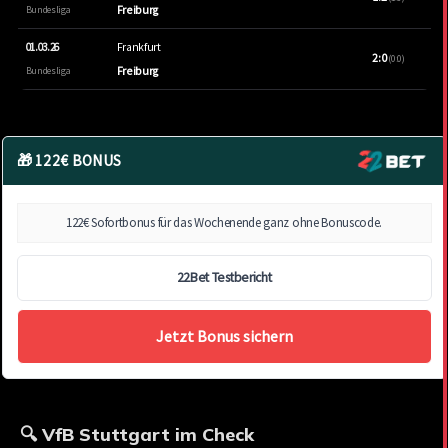
Freiburg
Bundesliga
Frankfurt
01.03.26
2:0
(0:0)
Freiburg
Bundesliga
🎁 122€ BONUS
122€ Sofortbonus für das Wochenende ganz ohne Bonuscode.
22Bet Testbericht
Jetzt Bonus sichern
🔍 VfB Stuttgart im Check