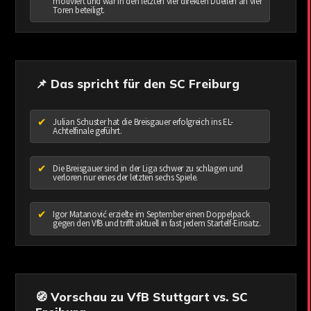
motiviert und war in den letzten vier direkten Duellen an vier
Toren beteiligt.
📌 Das spricht für den SC Freiburg
✔
Julian Schuster hat die Breisgauer erfolgreich ins EL-
Achtelfinale geführt.
✔
Die Breisgauer sind in der Liga schwer zu schlagen und
verloren nur eines der letzten sechs Spiele.
✔
Igor Matanović erzielte im September einen Doppelpack
gegen den VfB und trifft aktuell in fast jedem Startelf-Einsatz.
🧭 Vorschau zu VfB Stuttgart vs. SC