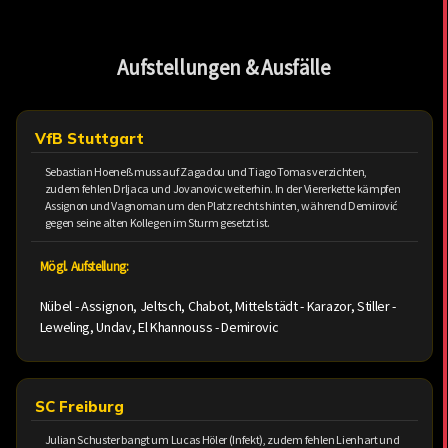
Aufstellungen & Ausfälle
VfB Stuttgart
Sebastian Hoeneß muss auf Zagadou und Tiago Tomas verzichten,
zudem fehlen Drljaca und Jovanovic weiterhin. In der Viererkette kämpfen
Assignon und Vagnoman um den Platz rechts hinten, während Demirović
gegen seine alten Kollegen im Sturm gesetzt ist.
Mögl. Aufstellung:
Nübel - Assignon, Jeltsch, Chabot, Mittelstädt - Karazor, Stiller -
Leweling, Undav, El Khannouss - Demirovic
SC Freiburg
Julian Schuster bangt um Lucas Höler (Infekt), zudem fehlen Lienhart und