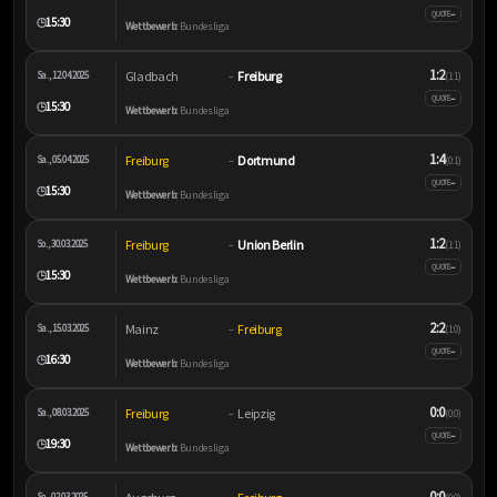
–
QUOTE
15:30
🕒
Wettbewerb:
Bundesliga
1:2
Gladbach
Freiburg
Sa., 12.04.2025
–
(1:1)
–
QUOTE
15:30
🕒
Wettbewerb:
Bundesliga
1:4
Freiburg
Dortmund
Sa., 05.04.2025
–
(0:1)
–
QUOTE
15:30
🕒
Wettbewerb:
Bundesliga
1:2
Freiburg
Union Berlin
So., 30.03.2025
–
(1:1)
–
QUOTE
15:30
🕒
Wettbewerb:
Bundesliga
2:2
Mainz
Freiburg
Sa., 15.03.2025
–
(1:0)
–
QUOTE
16:30
🕒
Wettbewerb:
Bundesliga
0:0
Freiburg
Leipzig
Sa., 08.03.2025
–
(0:0)
–
QUOTE
19:30
🕒
Wettbewerb:
Bundesliga
0:0
So., 02.03.2025