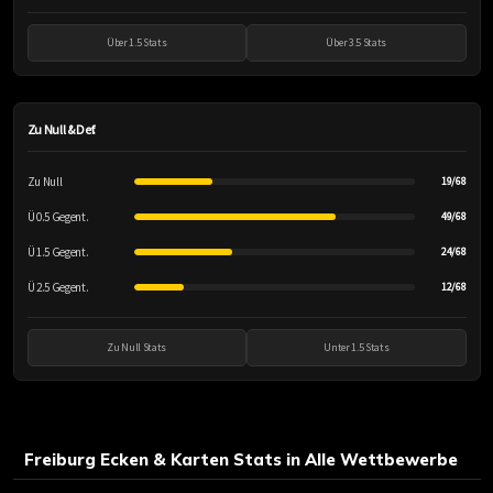
Über 1.5 Stats
Über 3.5 Stats
Zu Null & Def.
Zu Null
19/68
Ü 0.5 Gegent.
49/68
Ü 1.5 Gegent.
24/68
Ü 2.5 Gegent.
12/68
Zu Null Stats
Unter 1.5 Stats
Freiburg Ecken & Karten Stats in Alle Wettbewerbe