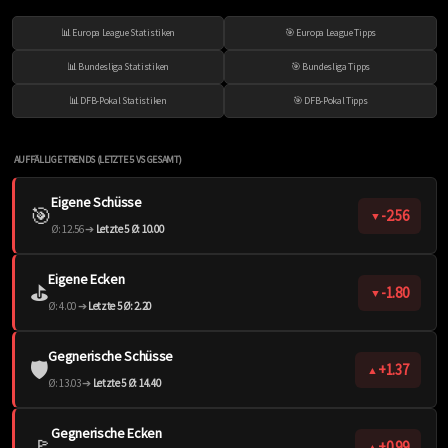
📊 Europa League Statistiken
🎯 Europa League Tipps
📊 Bundesliga Statistiken
🎯 Bundesliga Tipps
📊 DFB-Pokal Statistiken
🎯 DFB-Pokal Tipps
AUFFÄLLIGE TRENDS (LETZTE 5 VS GESAMT)
Eigene Schüsse
🎯
-2.56
▼
Ø: 12.56 ➔
Letzte 5 Ø: 10.00
Eigene Ecken
⛳️
-1.80
▼
Ø: 4.00 ➔
Letzte 5 Ø: 2.20
Gegnerische Schüsse
🛡️
+1.37
▲
Ø: 13.03 ➔
Letzte 5 Ø: 14.40
Gegnerische Ecken
🚩
+0.99
▲