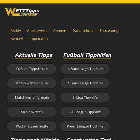
Archiv
Arbeitsweise
Autoren
Datenschutz
Entstehung
Kontakt
Impressum
Aktuelle Tipps
Fußball Tipphilfen
Fußball Tipps heute
1. Bundesliga Tipphilfe
Kombiwetten heute
2. Bundesliga Tipphilfe
Matchkombi´s heute
3. Liga Tipphilfe
Spielerwetten
CL League Tipphilfe
Wettanalysen heute
Prem. League Tipphilfe
Tipps nach Märkte
Sportwetten Test