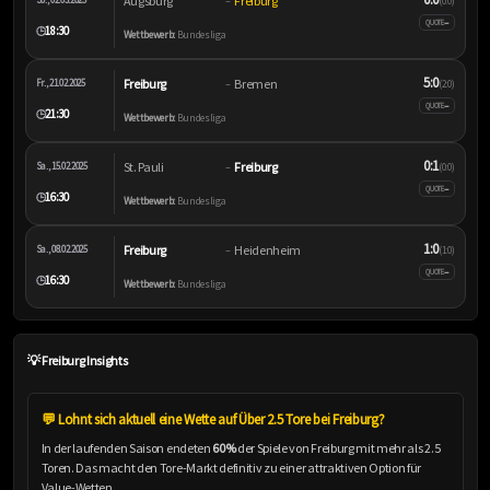
Augsburg
Freiburg
–
(0:0)
–
QUOTE
18:30
🕒
Wettbewerb:
Bundesliga
5:0
Freiburg
Bremen
Fr., 21.02.2025
–
(2:0)
–
QUOTE
21:30
🕒
Wettbewerb:
Bundesliga
0:1
St. Pauli
Freiburg
Sa., 15.02.2025
–
(0:0)
–
QUOTE
16:30
🕒
Wettbewerb:
Bundesliga
1:0
Freiburg
Heidenheim
Sa., 08.02.2025
–
(1:0)
–
QUOTE
16:30
🕒
Wettbewerb:
Bundesliga
💡 Freiburg Insights
💬 Lohnt sich aktuell eine Wette auf Über 2.5 Tore bei Freiburg?
In der laufenden Saison endeten
60%
der Spiele von Freiburg mit mehr als 2.5
Toren. Das macht den Tore-Markt definitiv zu einer attraktiven Option für
Value-Wetten.