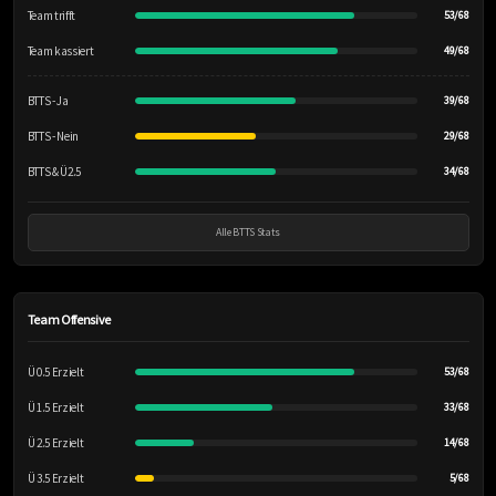
Team trifft
53/68
Team kassiert
49/68
BTTS - Ja
39/68
BTTS - Nein
29/68
BTTS & Ü2.5
34/68
Alle BTTS Stats
Team Offensive
Ü 0.5 Erzielt
53/68
Ü 1.5 Erzielt
33/68
Ü 2.5 Erzielt
14/68
Ü 3.5 Erzielt
5/68