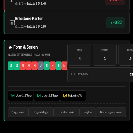
Ø: 4.41 ➔
Letzte 5 Ø: 5.40
Erhaltene Karten
🟨
-0.82
▼
Ø: 1.62 ➔
Letzte 5 Ø: 0.80
🔥 Form & Serien
SIEG
REMIS
NIED
ALLE WETTBEWERBE | H & A | 90 MIN
4
1
5
S
S
N
N
N
U
S
N
S
N
17
TORE ERZI./KASS.
4/4
Über 1.5 Tore
4/4
Über 2.5 Tore
5/6
Beide treffen
Sieg-Serien
Ungeschlagen
Unentschieden
Sieglos
Niederlagen-Serien