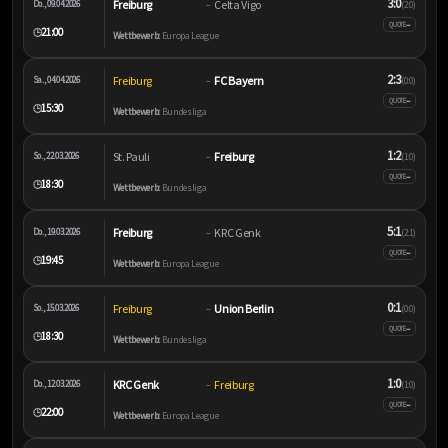
3:0
Freiburg
Celta Vigo
Do., 09.04.2026
–
(2:0)
–
QUOTE
21:00
🕒
Wettbewerb:
Europa League
2:3
Freiburg
FC Bayern
Sa., 04.04.2026
–
(0:0)
–
QUOTE
15:30
🕒
Wettbewerb:
Bundesliga
1:2
St. Pauli
Freiburg
So., 22.03.2026
–
(1:0)
–
QUOTE
18:30
🕒
Wettbewerb:
Bundesliga
5:1
Freiburg
KRC Genk
Do., 19.03.2026
–
(2:1)
–
QUOTE
19:45
🕒
Wettbewerb:
Europa League
0:1
Freiburg
Union Berlin
So., 15.03.2026
–
(0:0)
–
QUOTE
18:30
🕒
Wettbewerb:
Bundesliga
1:0
KRC Genk
Freiburg
Do., 12.03.2026
–
(1:0)
–
QUOTE
22:00
🕒
Wettbewerb:
Europa League