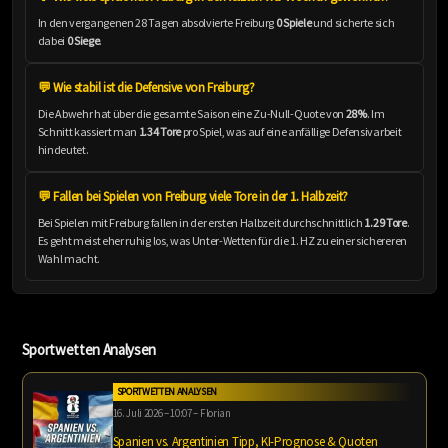
In den vergangenen 28 Tagen absolvierte Freiburg
0 Spiele
und sicherte sich
dabei
0 Siege
.
💬 Wie stabil ist die Defensive von Freiburg?
Die Abwehr hat über die gesamte Saison eine Zu-Null-Quote von
28%
. Im
Schnitt kassiert man
1.34 Tore
pro Spiel, was auf eine anfällige Defensivarbeit
hindeutet.
💬 Fallen bei Spielen von Freiburg viele Tore in der 1. Halbzeit?
Bei Spielen mit Freiburg fallen in der ersten Halbzeit durchschnittlich
1.29 Tore
.
Es geht meist eher ruhig los, was Unter-Wetten für die 1. HZ zu einer sichereren
Wahl macht.
Sportwetten Analysen
SPORTWETTEN ANALYSEN
16. Juli 2026 – 10:07 – Florian
Spanien vs. Argentinien Tipp, KI-Prognose & Quoten