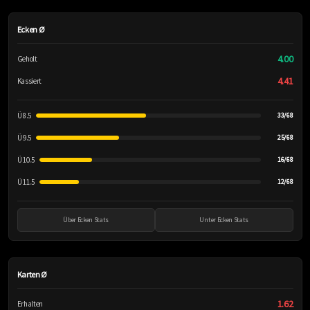
Ecken Ø
4.00
Geholt
4.41
Kassiert
Ü 8.5
33/68
Ü 9.5
25/68
Ü 10.5
16/68
Ü 11.5
12/68
Über Ecken Stats
Unter Ecken Stats
Karten Ø
1.62
Erhalten