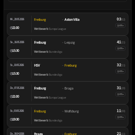
0:3
Freiburg
Aston Villa
Mi., 20.05.2026
–
(0:2)
–
QUOTE
21:00
🕒
Wettbewerb:
Europa League
4:1
Freiburg
Leipzig
Sa., 16.05.2026
–
(2:1)
–
QUOTE
15:30
🕒
Wettbewerb:
Bundesliga
3:2
HSV
Freiburg
So., 10.05.2026
–
(1:1)
–
QUOTE
15:30
🕒
Wettbewerb:
Bundesliga
3:1
Freiburg
Braga
Do., 07.05.2026
–
(2:0)
–
QUOTE
21:00
🕒
Wettbewerb:
Europa League
1:1
Freiburg
Wolfsburg
So., 03.05.2026
–
(0:0)
–
QUOTE
19:30
🕒
Wettbewerb:
Bundesliga
2:1
Braga
Freiburg
Do., 30.04.2026
–
(1:1)