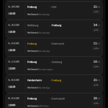
2:1
Freiburg
HSV
Sa., 10.01.2026
–
(0:0)
–
QUOTE
16:30
🕒
Wettbewerb:
Bundesliga
3:4
Wolfsburg
Freiburg
Sa., 20.12.2025
–
(1:1)
–
QUOTE
16:30
🕒
Wettbewerb:
Bundesliga
1:1
Freiburg
Dortmund
So., 14.12.2025
–
(0:1)
–
QUOTE
16:30
🕒
Wettbewerb:
Bundesliga
1:0
Freiburg
Salzburg
Do., 11.12.2025
–
(0:0)
–
QUOTE
22:00
🕒
Wettbewerb:
Europa League
2:1
Heidenheim
Freiburg
Sa., 06.12.2025
–
(0:1)
–
QUOTE
16:30
🕒
Wettbewerb:
Bundesliga
2:0
Freiburg
Darmstadt
Mi., 03.12.2025
–
(1:0)
–
QUOTE
19:00
🕒
Wettbewerb:
DFB-Pokal