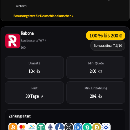
werden
Bonusangebote für Deutschland ansehen »
Rabona
100 % bis 200 €
Bookiescore: 79.7 /
Bonusrating: 7.6/10
100
Umsatz
Min. Quote
10x
2.00
👍
😐
Frist
Min. Einzahlung
30 Tage
20 €
⚡
👍
Zahlungsarten: