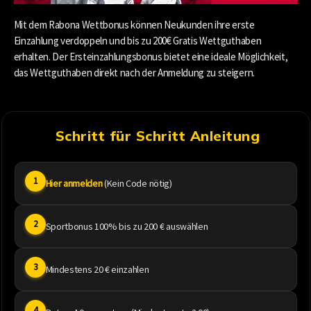
Mit dem Rabona Wettbonus können Neukunden ihre erste
Einzahlung verdoppeln und bis zu 200€ Gratis Wettguthaben
erhalten. Der Ersteinzahlungsbonus bietet eine ideale Möglichkeit,
das Wettguthaben direkt nach der Anmeldung zu steigern.
Schritt für Schritt Anleitung
1
Hier anmelden
(Kein Code nötig)
2
Sportbonus 100% bis zu 200 € auswählen
3
Mindestens 20 € einzahlen
4