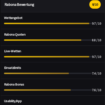
Rabona Bewertung
8/10
Wettangebot
9.7 / 10
Rabona deckt nahezu alle relevanten Sportarten ab. Besonders stark ist
Rabona Quoten
das Wettprogramm im Fußball mit umfassenden Wettarten zu
8.8 / 10
europäischen Topligen und internationalen Wettbewerben. Auch für
American Football, Basketball und Eishockey ist das Angebot sehr solide.
Der Quotenschlüssel bei Rabona liegt im oberen Bereich und überzeugt
Im Gegensatz zu anderen Buchmachern fehlt lediglich MMA Deutschland,
Live-Wetten
besonders bei Fußball Wetten auf bekannte Ligen wie Bundesliga,
ansonsten ist das Portfolio komplett.
9.7 / 10
Premier League oder Champions League. In den Hauptmärkten erzielt
Rabona solide Auszahlungsraten von rund 95 Prozent. Spezialmärkte wie
Das Live Wetten Angebot von Rabona ist umfangreich und stabil. Fußball
Ecken oder Karten liegen etwas darunter. Für ausgewählte Spiele gibt es
Einsatzlimits
Begegnungen bis zur 3. Liga sind mit zahlreichen Wettarten spielbar.
regelmäßig Quotenboosts.
7.4 / 10
Auch Tennis, Basketball und Eishockey sind stark vertreten. Ein
animiertes Matchcenter mit aktuellen Spielstatistiken zeigt Angriffe,
Für erfahrene Tipper ist Rabona bedingt geeignet. Einsätze auf bekannte
gefährliche Aktionen und Ballbesitz an. Livestreams werden nicht
Rabona Bonus
Wettbewerbe sind meist im vierstelligen Bereich möglich. Bei weniger
angeboten. Die Tippabgabe reagiert schnell und zuverlässig.
7.6 / 10
populären Sportarten und Spezialmärkten wie Karten oder Ecken sind
Limits von etwa 200 Euro üblich, abhängig von Quote und Spielklasse.
Solider Willkommensbonus mit fairen Umsatzbedingungen, jedoch kein
Usability/App
Sofortbonus.