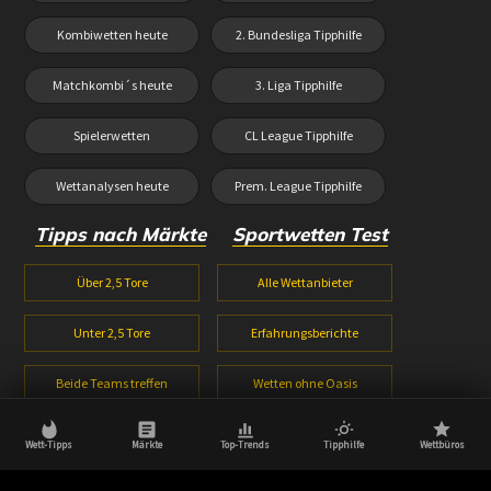
Kombiwetten heute
2. Bundesliga Tipphilfe
Matchkombi´s heute
3. Liga Tipphilfe
Spielerwetten
CL League Tipphilfe
Wettanalysen heute
Prem. League Tipphilfe
Tipps nach Märkte
Sportwetten Test
Über 2,5 Tore
Alle Wettanbieter
Unter 2,5 Tore
Erfahrungsberichte
Beide Teams treffen
Wetten ohne Oasis
1X2 Wetten
Wetten ohne Lugas
Wett-Tipps
Märkte
Top-Trends
Tipphilfe
Wettbüros
Halbzeitwetten
Wettbonus Vergleich