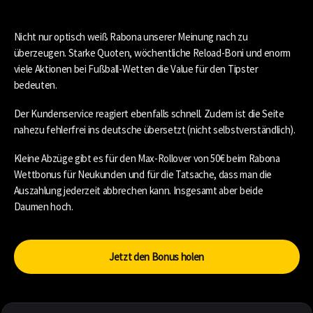
Nicht nur optisch weiß Rabona unserer Meinung nach zu
überzeugen. Starke Quoten, wöchentliche Reload-Boni und enorm
viele Aktionen bei Fußball-Wetten die Value für den Tipster
bedeuten.
Der Kundenservice reagiert ebenfalls schnell. Zudem ist die Seite
nahezu fehlerfrei ins deutsche übersetzt (nicht selbstverständlich).
Kleine Abzüge gibt es für den Max-Rollover von 50€ beim Rabona
Wettbonus für Neukunden und für die Tatsache, dass man die
Auszahlung jederzeit abbrechen kann. Insgesamt aber beide
Daumen hoch.
Jetzt den Bonus holen