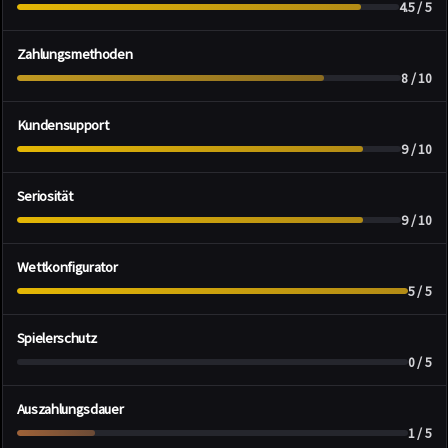
4.5 / 5
Klar strukturierte Seite mit schönes Design. Anfänger sollten sich hier
Zahlungsmethoden
ebenfalls schnell zurechtfinden. Dazu eine App für Andriod und iOS.
8 / 10
Viele Zahlungsoptionen inkl. Kryptos, aber kein Sofortbanking oder
Kundensupport
Paysafecard.
9 / 10
24/7 Support, deutschsprachig erreichbar, schnelle Antworten,
Seriosität
vereinzelt kurze Wartezeiten.
9 / 10
Rabona gehörte zunächst zu Rabidi N.V. und verfügte über eine Lizenz
Wettkonfigurator
aus Curacao. Nach dem Entzug dieser Lizenz wurde der Betrieb auf
5 / 5
Stellar Ltd. übertragen, die nun mit einer gültigen Sportwetten Lizenz in
Anjouan arbeitet.
Bei Rabona kann man fast alles kombinieren: Team-Tore, Halbzeitmärkte,
Spielerschutz
Karten und Torschützen. Der Same Game Konfigurator deckt jede
0 / 5
Spielphase gut ab und sorgt für viel Abwechslung.
Bei Rabona können Auszahlungen bis zur Bearbeitung (24-48 Std)
Auszahlungsdauer
storniert werden. Die ständig sichtbare Storno-Option ist sehr
1 / 5
verlockend und für impulsive Spieler ziemlich riskant. Eine kurze