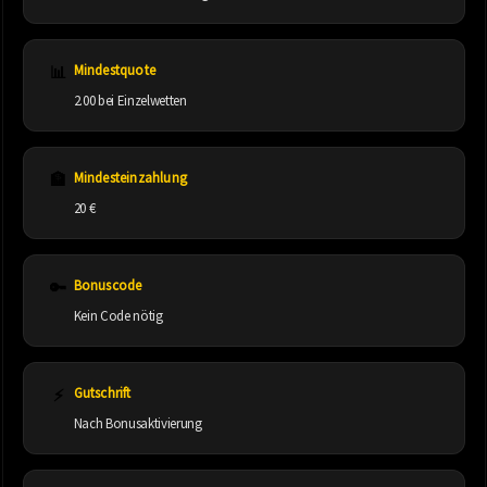
Mindestquote
📊
2.00 bei Einzelwetten
Mindesteinzahlung
🏦
20 €
Bonuscode
🔑
Kein Code nötig
Gutschrift
⚡
Nach Bonusaktivierung