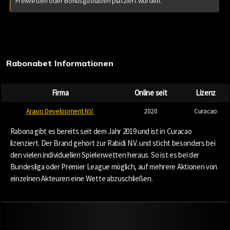
Freiwetten oder Bonusguthaben platziert wurden.
Rabonabet Informationen
Firma
Online seit
Lizenz
Araxio Development N.V.
2020
Curacao
Rabona gibt es bereits seit dem Jahr 2019 und ist in Curacao
lizenziert. Der Brand gehört zur Rabidi N.V. und sticht besonders bei
den vielen individuellen Spielerwetten heraus. So ist es bei der
Bundesliga oder Premier League möglich, auf mehrere Aktionen von
einzelnen Akteuren eine Wette abzuschließen.