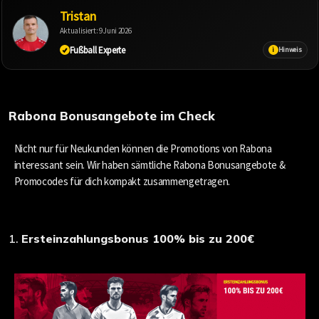
Tristan
Aktualisiert:
9 Juni 2026
Fußball Experte
Hinweis
Rabona Bonusangebote im Check
Nicht nur für Neukunden können die Promotions von Rabona
interessant sein. Wir haben sämtliche Rabona Bonusangebote &
Promocodes für dich kompakt zusammengetragen.
1.
Ersteinzahlungsbonus 100% bis zu 200€