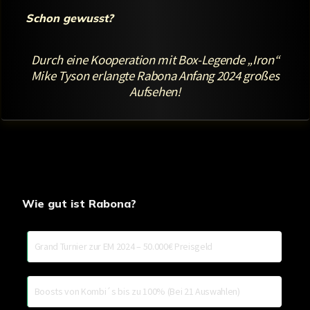
Schon gewusst?
Durch eine Kooperation mit Box-Legende „Iron“
Mike Tyson erlangte Rabona Anfang 2024 großes
Aufsehen!
Wie gut ist Rabona?
Grand Turnier zur EM 2024 – 50.000€ Preisgeld
Boosts von Kombi´s bis zu 100% (Bei 21 Auswahlen)