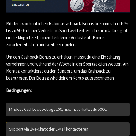
Mit dem wöchentlichen Rabona Cashback-Bonus bekommst du 10%
bis zu 500€ deiner Verluste im Sportwettenbereich zurück. Dies gibt
dir die Möglichkeit, einen Teil deiner Verluste als Bonus
zurückzuerhalten und weiterzuspielen.
Um den Cashback-Bonus zu erhalten, musst du eine Einzahlung
vornehmen und während der Woche in der Sportsektion wetten. Am
Montag kontaktierst du den Support, um das Cashback zu
beantragen. Der Betrag wird deinem Konto gutgeschrieben.
Bedingungen:
Mindest-Cashback beträgt 20€, maximal erhältst du 500€.
Support via Live-Chat oder E-Mail kontaktieren