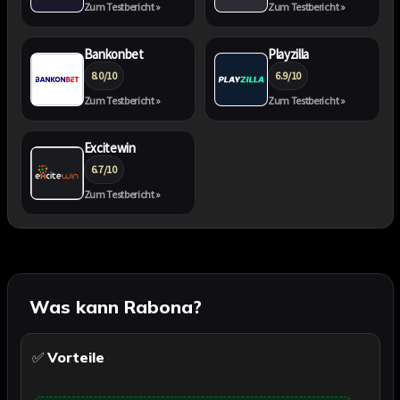
Zum Testbericht »
Zum Testbericht »
Bankonbet
Playzilla
8.0/10
6.9/10
Zum Testbericht »
Zum Testbericht »
Excitewin
6.7/10
Zum Testbericht »
Was kann Rabona?
✅
Vorteile