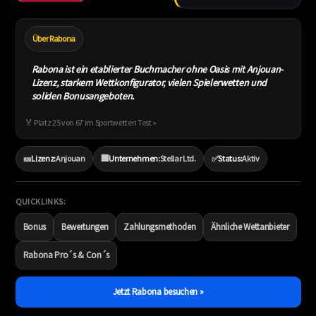
Über Rabona
Rabona ist ein etablierter Buchmacher ohne Oasis mit Anjouan-
Lizenz, starkem Wettkonfigurator, vielen Spielerwetten und
soliden Bonusangeboten.
🏅 Platz 25 von 67 im
Sportwetten Test »
🎫
Lizenz:
Anjouan
🏢
Unternehmen:
Stellar Ltd.
✅
Status:
Aktiv
QUICKLINKS:
Bonus
Bewertungen
Zahlungsmethoden
Ähnliche Wettanbieter
Rabona Pro´s & Con´s
Jetzt Rabona besuchen »