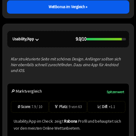
Wettbonus im Vergleich »
9.0/10
Usability/App
Klar strukturierte Seite mit schönes Design. Anfänger sollten sich
hier ebenfalls schnell zurechtfinden. Dazu eine App für Andriod
und iOS.
🔎 Marktvergleich
Spitzenwert
Ø Score:
7.9 / 10
🏅 Platz:
9 von 63
📈 Diff:
+1.1
Usability/App im Check: zeigt
Rabona
Profil und behauptet sich
vor den meisten Online Wettanbietern.