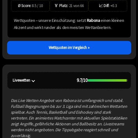
Ø Score:
8.5 / 10
🏅 Platz:
21 von 66
📈 Diff:
+0.3
Wettquoten – unsere Einschätzung: setzt
Rabona
einen kleinen
Akzent und wirkt runder als den meisten Wettanbietern.
Wettquoten im Vergleich »
9.7/10
Livewetten
Das Live Wetten Angebot von Rabona ist umfangreich und stabil.
Fußball Begegnungen bis zur 3. Liga sind mit zahlreichen Wettarten
spielbar. Auch Tennis, Basketball und Eishockey sind stark
vertreten. Ein animiertes Matchcenter mit aktuellen Spielstatistiken
zeigt Angriffe, gefährliche Aktionen und Ballbesitz an. Livestreams
werden nicht angeboten. Die Tippabgabe reagiert schnell und
zuverlässig.