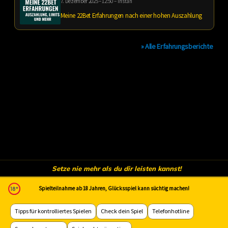
7. Dezember 2025 – 12:50 – Tristan
Meine 22Bet Erfahrungen nach einer hohen Auszahlung
» Alle Erfahrungsberichte
Setze nie mehr als du dir leisten kannst!
Spielteilnahme ab 18 Jahren, Glücksspiel kann süchtig machen!
Tipps für kontrolliertes Spielen
Check dein Spiel
Telefonhotline