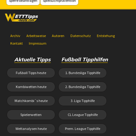
Sperre beantragen
Spielsuchtprävention
Archiv
Arbeitsweise
Autoren
Datenschutz
Entstehung
Kontakt
Impressum
Aktuelle Tipps
Fußball Tipphilfen
Fußball Tipps heute
1. Bundesliga Tipphilfe
Kombiwetten heute
2. Bundesliga Tipphilfe
Matchkombi´s heute
3. Liga Tipphilfe
Spielerwetten
CL League Tipphilfe
Wettanalysen heute
Prem. League Tipphilfe