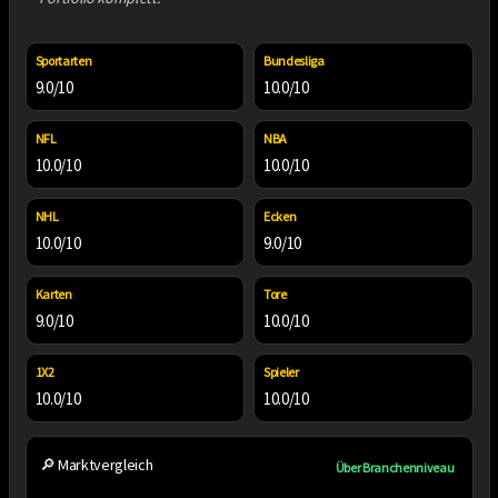
Sportarten
Bundesliga
9.0/10
10.0/10
NFL
NBA
10.0/10
10.0/10
NHL
Ecken
10.0/10
9.0/10
Karten
Tore
9.0/10
10.0/10
1X2
Spieler
10.0/10
10.0/10
🔎 Marktvergleich
Über Branchenniveau