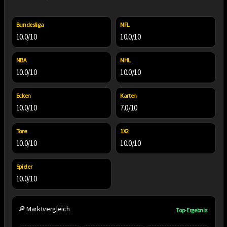
Bundesliga
NFL
10.0/10
10.0/10
NBA
NHL
10.0/10
10.0/10
Ecken
Karten
10.0/10
7.0/10
Tore
1X2
10.0/10
10.0/10
Spieler
10.0/10
🔎 Marktvergleich
Top-Ergebnis