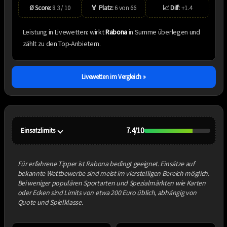
Ø Score:
8.3 / 10
🏅 Platz:
6 von 66
📈 Diff:
+1.4
Leistung in Livewetten: wirkt
Rabona
in Summe überlegen und
zählt zu den Top-Anbietern.
Livewetten im Vergleich »
7.4/10
Einsatzlimits
Für erfahrene Tipper ist Rabona bedingt geeignet. Einsätze auf
bekannte Wettbewerbe sind meist im vierstelligen Bereich möglich.
Bei weniger populären Sportarten und Spezialmärkten wie Karten
oder Ecken sind Limits von etwa 200 Euro üblich, abhängig von
Quote und Spielklasse.