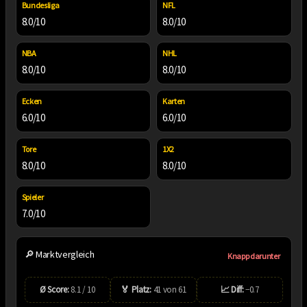
Bundesliga
NFL
8.0/10
8.0/10
NBA
NHL
8.0/10
8.0/10
Ecken
Karten
6.0/10
6.0/10
Tore
1X2
8.0/10
8.0/10
Spieler
7.0/10
🔎 Marktvergleich
Knapp darunter
Ø Score:
8.1 / 10
🏅 Platz:
41 von 61
📈 Diff:
−0.7