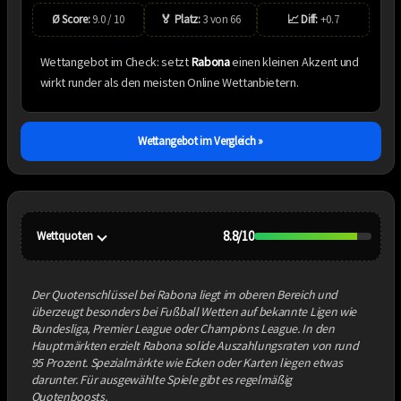
Ø Score:
9.0 / 10
🏅 Platz:
3 von 66
📈 Diff:
+0.7
Wettangebot im Check: setzt
Rabona
einen kleinen Akzent und
wirkt runder als den meisten Online Wettanbietern.
Wettangebot im Vergleich »
8.8/10
Wettquoten
Der Quotenschlüssel bei Rabona liegt im oberen Bereich und
überzeugt besonders bei Fußball Wetten auf bekannte Ligen wie
Bundesliga, Premier League oder Champions League. In den
Hauptmärkten erzielt Rabona solide Auszahlungsraten von rund
95 Prozent. Spezialmärkte wie Ecken oder Karten liegen etwas
darunter. Für ausgewählte Spiele gibt es regelmäßig
Quotenboosts.