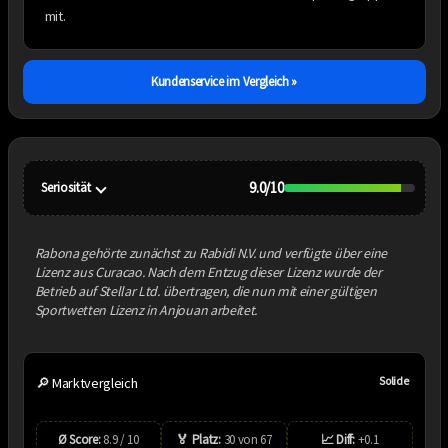
mit.
Kundenservice im Vergleich »
9.0/10
Seriosität
Rabona gehörte zunächst zu Rabidi N.V. und verfügte über eine
Lizenz aus Curacao. Nach dem Entzug dieser Lizenz wurde der
Betrieb auf Stellar Ltd. übertragen, die nun mit einer gültigen
Sportwetten Lizenz in Anjouan arbeitet.
Solide
🔎 Marktvergleich
Ø Score:
8.9 / 10
🏅 Platz:
30 von 67
📈 Diff:
+0.1