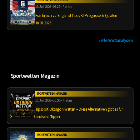
16. Juli 2026 – 08:22 – Florian
Frankreich vs. England Tipp, KI-Prognose & Quoten
18.07.2026
» Alle Wettanalysen
Sportwetten Magazin
SPORTWETTEN MAGAZIN
10. Juli 2026 – 12:50 – Tristan
Tipsport Oktagon Wetten – Diese Alternativen gibt es für
deutsche Tipper
SPORTWETTEN MAGAZIN