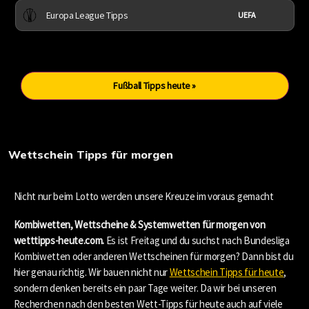
Europa League Tipps
UEFA
Fußball Tipps heute »
Wettschein Tipps für morgen
Nicht nur beim Lotto werden unsere Kreuze im voraus gemacht
Kombiwetten, Wettscheine & Systemwetten für morgen von
wetttipps-heute.com.
Es ist Freitag und du suchst nach Bundesliga
Kombiwetten oder anderen Wettscheinen für morgen? Dann bist du
hier genau richtig. Wir bauen nicht nur
Wettschein Tipps für heute
,
sondern denken bereits ein paar Tage weiter. Da wir bei unseren
Recherchen nach den besten Wett-Tipps für heute auch auf viele