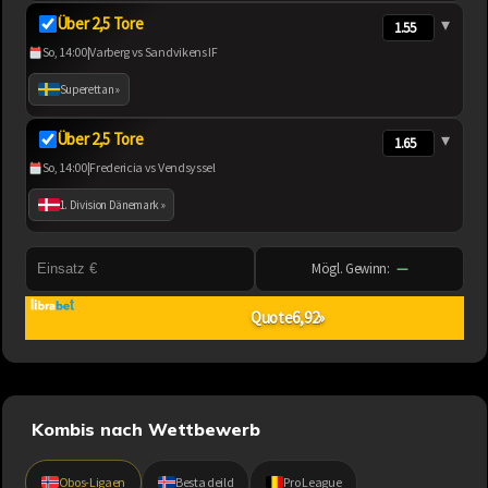
Über 2,5 Tore
▾
1.55
So, 14:00
|
Varberg vs Sandvikens IF
Superettan »
Über 2,5 Tore
▾
1.65
So, 14:00
|
Fredericia vs Vendsyssel
1. Division Dänemark »
Mögl. Gewinn:
—
Quote
6,92
»
Kombis nach Wettbewerb
Obos-Ligaen
Besta deild
Pro League