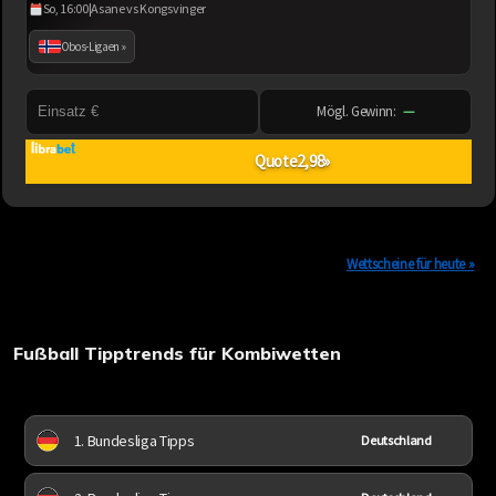
So, 16:00
|
Asane vs Kongsvinger
Obos-Ligaen »
Mögl. Gewinn:
—
Quote
2,98
»
Wettscheine für heute »
Fußball Tipptrends für Kombiwetten
1. Bundesliga Tipps
Deutschland