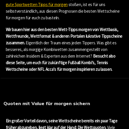
gute Sportwetten Tipps für morgen
stoßen, ist es für uns
selbstverständlich, aus diesen Prognosen die besten Wettscheine
für morgen für euch zu basteln.
Wir bauen hier aus den besten Wett-Tipps morgen von Wettbasis,
Wettfreunde, Wettformat & anderen Portalen lukrative Tippscheine
zusammen.
Eigentlich der Traum eines jeden Tippers. Was gibt es
besseres, als morgige Kombiwetten zusammengestellt von
zahlreichen Insidern & Experten aus dem Internet?
Besucht also
diese Seite, um euch für zukünftige Fußball Kombi’s, Tennis
Wettscheine oder NFL Acca’s für morgen inspirieren zu lassen.
Quoten mit Value für morgen sichern
Ein großer Vorteil davon, seine Wettscheine bereits ein paar Tage
früher abzugeben, liegt klar auf der Hand: Die Wettquoten.
Viele