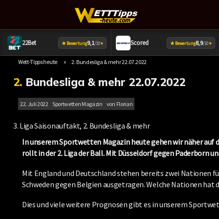
22Bet
Scored
9,1
»
8,9
»
★
★
Bewertung
/10
Bewertung
/10
»
Wett-Tipps heute
2. Bundesliga & mehr 22.07.2022
2. Bundesliga & mehr 22.07.2022
22. Juli 2022
Sportwetten Magazin
von
Florian
3. Liga Saisonauftakt, 2. Bundesliga & mehr
In unserem Sportwetten Magazin heute gehen wir näher auf da
rollt in der 2. Liga der Ball. Mit Düsseldorf gegen Paderborn
Mit England und Deutschland stehen bereits zwei Nationen für 
Schweden gegen Belgien ausgetragen. Welche Nationen hat di
Dies und viele weitere Prognosen gibt es in unserem Sportwet