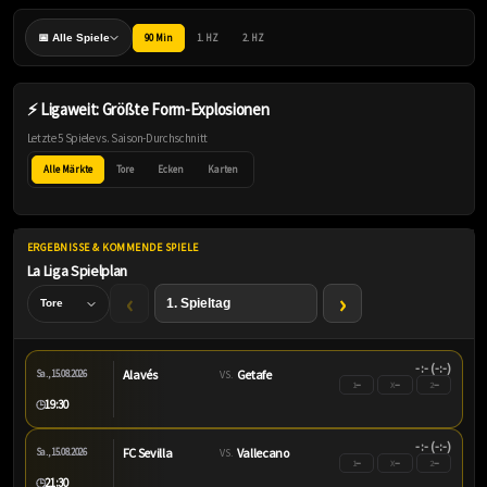
90 Min
1. HZ
2. HZ
⚡ Ligaweit: Größte Form-Explosionen
Letzte 5 Spiele vs. Saison-Durchschnitt
Alle Märkte
Tore
Ecken
Karten
ERGEBNISSE & KOMMENDE SPIELE
La Liga Spielplan
‹
›
-:- (-:-)
Alavés
Getafe
Sa., 15.08.2026
VS.
–
–
–
1
X
2
19:30
🕒
-:- (-:-)
FC Sevilla
Vallecano
Sa., 15.08.2026
VS.
–
–
–
1
X
2
21:30
🕒