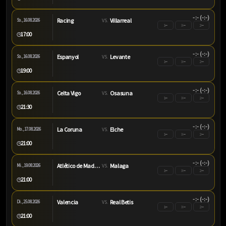
-:- (-:-)
Racing
Villarreal
So., 16.08.2026
VS.
–
–
–
1
X
2
17:00
🕒
-:- (-:-)
Espanyol
Levante
So., 16.08.2026
VS.
–
–
–
1
X
2
19:00
🕒
-:- (-:-)
Celta Vigo
Osasuna
So., 16.08.2026
VS.
–
–
–
1
X
2
21:30
🕒
-:- (-:-)
La Coruna
Elche
Mo., 17.08.2026
VS.
–
–
–
1
X
2
21:00
🕒
-:- (-:-)
Atlético de Madrid
Malaga
Mi., 19.08.2026
VS.
–
–
–
1
X
2
21:00
🕒
-:- (-:-)
Valencia
Real Betis
Di., 25.08.2026
VS.
–
–
–
1
X
2
21:00
🕒