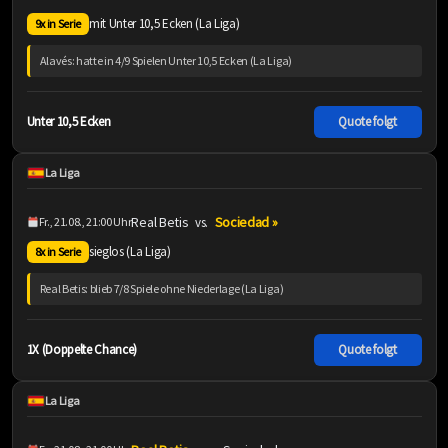
mit Unter 10,5 Ecken (La Liga)
9x in Serie
Alavés: hatte in 4/9 Spielen Unter 10,5 Ecken (La Liga)
Unter 10,5 Ecken
Quote folgt
La Liga
Real Betis
Sociedad »
Fr., 21.08., 21:00 Uhr
vs.
sieglos (La Liga)
8x in Serie
Real Betis: blieb 7/8 Spiele ohne Niederlage (La Liga)
1X (Doppelte Chance)
Quote folgt
La Liga