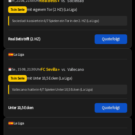
Real Betis »
Sociedad
Fr., 21.08., 21:00 Uhr
vs.
mit eigenem Tor (2. HZ) (La Liga)
7x in Serie
Sociedad: kassierte in 6/7 Spielen ein Tor in der 2. HZ (La Liga)
Real Betis trifft (2. HZ)
Quote folgt
La Liga
FC Sevilla »
Vallecano
Sa., 15.08., 21:30 Uhr
vs.
mit Unter 10,5 Ecken (La Liga)
7x in Serie
Vallecano: hatte in 4/7 Spielen Unter 10,5 Ecken (La Liga)
Unter 10,5 Ecken
Quote folgt
La Liga