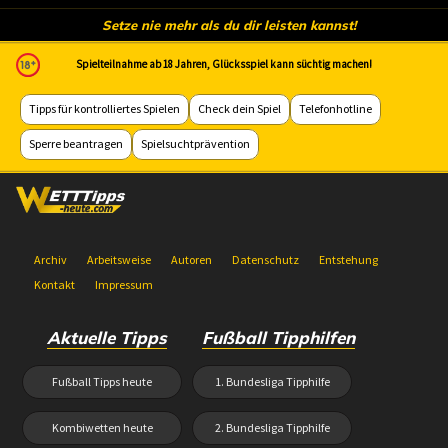
Setze nie mehr als du dir leisten kannst!
Spielteilnahme ab 18 Jahren, Glücksspiel kann süchtig machen!
Tipps für kontrolliertes Spielen
Check dein Spiel
Telefonhotline
Sperre beantragen
Spielsuchtprävention
Archiv
Arbeitsweise
Autoren
Datenschutz
Entstehung
Kontakt
Impressum
Aktuelle Tipps
Fußball Tipphilfen
Fußball Tipps heute
1. Bundesliga Tipphilfe
Kombiwetten heute
2. Bundesliga Tipphilfe