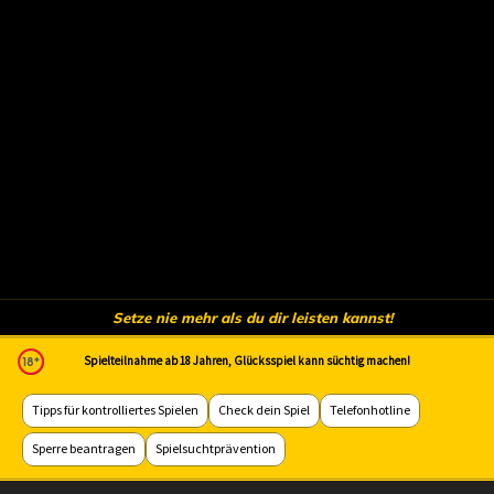
Setze nie mehr als du dir leisten kannst!
Spielteilnahme ab 18 Jahren, Glücksspiel kann süchtig machen!
Tipps für kontrolliertes Spielen
Check dein Spiel
Telefonhotline
Sperre beantragen
Spielsuchtprävention