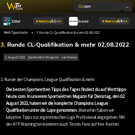
...
Ligen
Zum
9,1
»
8,9
»
22Bet
Scored
★
★
Bewertung
/10
Bewertung
/10
Inhalt
springen
»
Wett-Tipps heute
3. Runde CL-Qualifikation & mehr 02.08.2022
3. Runde CL-Qualifikation & mehr 02.08.2022
2. August 2022
Sportwetten Magazin
von
Florian
3. Runde der Champions League Qualifikation & mehr
Die besten Sportwetten Tipps des Tages findest du auf Wetttipps-
heute.com. In unserem Sportwetten Magazin für Dienstag, den 02.
August 2022, haben wir die komplette Champions League
Qualifikation unter die Lupe genommen.
Weiterhin haben wir
lukrative Tipps zur argentinischen Liga Profesional abgegeben. Mit
der ATP Washington kommen auch Tennis Fans auf ihre Kosten.