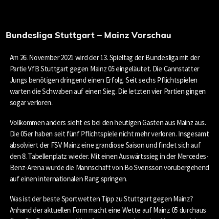
Bundesliga Stuttgart – Mainz Vorschau
Am 26. November 2021 wird der 13. Spieltag der Bundesliga mit der
Partie VfB Stuttgart gegen Mainz 05 eingeläutet. Die Cannstatter
Jungs benötigen dringend einen Erfolg. Seit sechs Pflichtspielen
warten die Schwaben auf einen Sieg. Die letzten vier Partien gingen
sogar verloren.
Vollkommen anders sieht es bei den heutigen Gästen aus Mainz aus.
Die 05er haben seit fünf Pflichtspiele nicht mehr verloren. Insgesamt
absolviert der FSV Mainz eine grandiose Saison und findet sich auf
den 8. Tabellenplatz wieder. Mit einen Auswärtssieg in der Mercedes-
Benz-Arena würde die Mannschaft von Bo Svensson vorübergehend
auf einen internationalen Rang springen.
Was ist der beste Sportwetten Tipp zu Stuttgart gegen Mainz?
Anhand der aktuellen Form macht eine Wette auf Mainz 05 durchaus