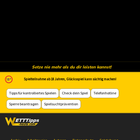
Setze nie mehr als du dir leisten kannst!
Spielteilnahme ab 18 Jahren, Glücksspiel kann süchtig machen!
Tipps für kontrolliertes Spielen
Check dein Spiel
Telefonhotline
Sperre beantragen
Spielsuchtprävention