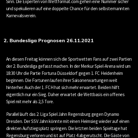
Sinn. Die Experten von Wettformat.com gehen eine Nummer sicher
und spekulieren auf eine doppelte Chance für den selbsternannten
Karnevalsverein.
2. Bundesliga Prognosen 26.11.2021
An diesen Freitag können sich die Sportwetten Fans auf zwei Partien
der 2. Bundesliga gefasst machen. In der Merkur Spiel-Arena wird um
18:30 Uhr die Partie Fortuna Düsseldorf gegen 1. FC Heidenheim
beginnen. Die Fortunen laufen ihrer Saisonerwartungen weit
hinterher. Auch der 1. FCH hat sich mehr erwartet. Beiden hilft
eigentlich nur ein Sieg. Daher erwartet die Wettbasis ein offenes
Spiel mit mehr als 2,5 Tore.
Parallel läuft das 2. Liga Spiel Jahn Regensburg gegen Dynamo
Dresden. Der SSV Jahn könnte mit einen Heimsieg wieder auf einen
direkten Aufstiegsplatz springen. Die letzten beiden Spieltage hat
Regensburg verloren und ist auf Platz 4 abgerutscht. Die Gäste von