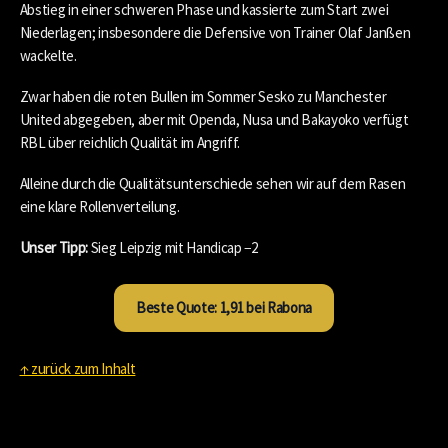
Abstieg in einer schweren Phase und kassierte zum Start zwei
Niederlagen; insbesondere die Defensive von Trainer Olaf Janßen
wackelte.
Zwar haben die roten Bullen im Sommer Sesko zu Manchester
United abgegeben, aber mit Openda, Nusa und Bakayoko verfügt
RBL über reichlich Qualität im Angriff.
Alleine durch die Qualitätsunterschiede sehen wir auf dem Rasen
eine klare Rollenverteilung.
Unser Tipp:
Sieg Leipzig mit Handicap −2
Beste Quote: 1,91 bei Rabona
↑ zurück zum Inhalt