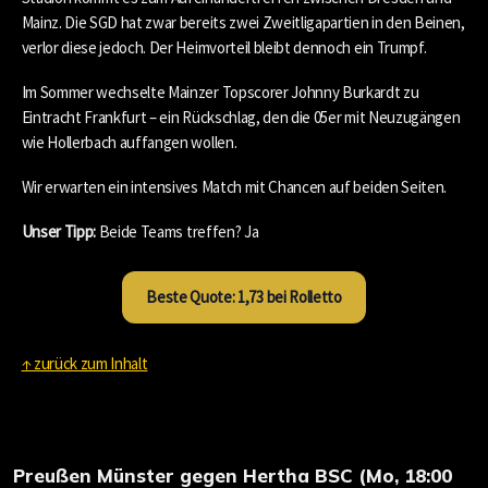
Mainz. Die SGD hat zwar bereits zwei Zweitligapartien in den Beinen,
verlor diese jedoch. Der Heimvorteil bleibt dennoch ein Trumpf.
Im Sommer wechselte Mainzer Topscorer Johnny Burkardt zu
Eintracht Frankfurt – ein Rückschlag, den die 05er mit Neuzugängen
wie Hollerbach auffangen wollen.
Wir erwarten ein intensives Match mit Chancen auf beiden Seiten.
Unser Tipp:
Beide Teams treffen? Ja
Beste Quote: 1,73 bei Rolletto
↑ zurück zum Inhalt
Preußen Münster gegen Hertha BSC (Mo, 18:00