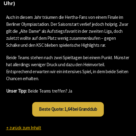
Uhr)
Auch in diesem Jahr träumen die Hertha-Fans von einem Finale im
Berliner Olympiastadion. Der Saisonstart verlief jedoch holprig. Zwar
gilt die „Alte Dame“ als Aufstiegsfavorit in der zweiten Liga, doch
zuletzt wollte auf dem Platz wenig zusammenlaufen – gegen
Schalke und den KSC blieben spielerische Highlights rar.
Beide Teams stehen nach zwei Spieltagen bei einem Punkt. Münster
hat allerdings weniger Druck und dazu den Heimvorteil.
Entsprechend erwarten wir ein intensives Spiel, in dem beide Seiten
Chancen erhalten.
Unser Tipp:
Beide Teams treffen? Ja
Beste Quote: 1,64 bei Grandclub
↑ zurück zum Inhalt