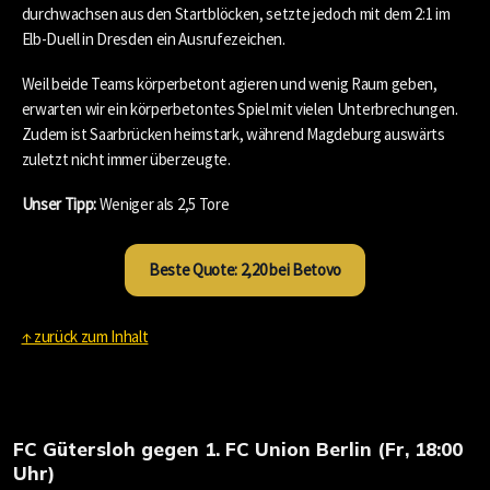
durchwachsen aus den Startblöcken, setzte jedoch mit dem 2:1 im
Elb-Duell in Dresden ein Ausrufezeichen.
Weil beide Teams körperbetont agieren und wenig Raum geben,
erwarten wir ein körperbetontes Spiel mit vielen Unterbrechungen.
Zudem ist Saarbrücken heimstark, während Magdeburg auswärts
zuletzt nicht immer überzeugte.
Unser Tipp:
Weniger als 2,5 Tore
Beste Quote: 2,20 bei Betovo
↑ zurück zum Inhalt
FC Gütersloh gegen 1. FC Union Berlin (Fr, 18:00
Uhr)