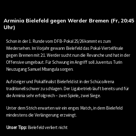
Arminia Bielefeld gegen Werder Bremen (Fr, 20:45
Uhr)
Schon in der 1. Runde vom DFB-Pokal 25/26 kommt es zum
Wiedersehen. Im Vorjahr gewann Bielefeld das Pokal-Viertelfinale
gegen Bremen mit 2:1. Werder sucht nun die Revanche und hat in der
Offensive umgebaut. Für Schwung im Angriff soll Juventus Turin
Neuzugang Samuel Mbangula sorgen.
Aufsteiger und Pokalfinalist Bielefeld ist in der SchücoArena
traditionell schwer zu schlagen. Der Ligabetrieb läuft bereits und für
die Arminia sehr erfolgreich – zwei Spiele, zwei Siege.
Unter dem Strich erwarten wir ein enges Match, in dem Bielefeld
mindestens die Verlängerung erzwingt.
Unser Tipp:
Bielefeld verliert nicht