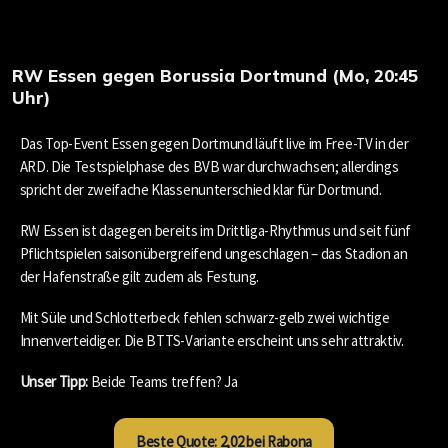
RW Essen gegen Borussia Dortmund (Mo, 20:45
Uhr)
Das Top-Event Essen gegen Dortmund läuft live im Free-TV in der
ARD. Die Testspielphase des BVB war durchwachsen; allerdings
spricht der zweifache Klassenunterschied klar für Dortmund.
RW Essen ist dagegen bereits im Drittliga-Rhythmus und seit fünf
Pflichtspielen saisonübergreifend ungeschlagen – das Stadion an
der Hafenstraße gilt zudem als Festung.
Mit Süle und Schlotterbeck fehlen schwarz-gelb zwei wichtige
Innenverteidiger. Die BTTS-Variante erscheint uns sehr attraktiv.
Unser Tipp:
Beide Teams treffen? Ja
Beste Quote: 2,02 bei Rabona