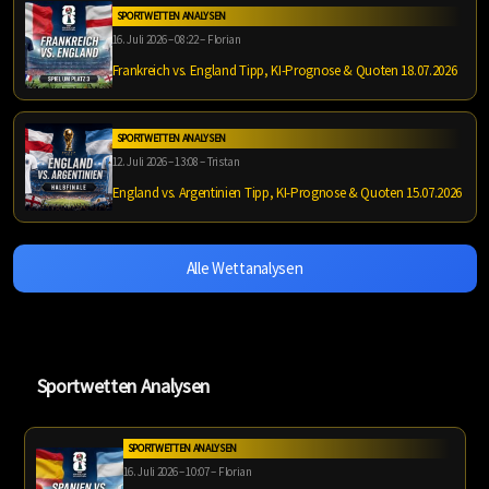
SPORTWETTEN ANALYSEN
16. Juli 2026 – 08:22 – Florian
Frankreich vs. England Tipp, KI-Prognose & Quoten 18.07.2026
SPORTWETTEN ANALYSEN
12. Juli 2026 – 13:08 – Tristan
England vs. Argentinien Tipp, KI-Prognose & Quoten 15.07.2026
Alle Wettanalysen
Sportwetten Analysen
SPORTWETTEN ANALYSEN
16. Juli 2026 – 10:07 – Florian