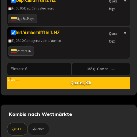
Dep. Cali trifft in 2. HZ
▾
Quote
Fr, 00:05
|
Dep. Cali vs Rionegro
folgt
Liga BetPlay »
Ind. Yumbo trifft in 1. HZ
▾
Quote
Fr, 02:10
|
Cartagena vs Ind. Yumbo
folgt
Primera B »
Mögl. Gewinn:
—
Quote
1,80
»
Kombis nach Wettmärkte
🤝
⛳
BTTS
Ecken