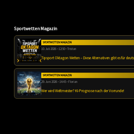
Sportwetten Magazin
SPORTWETTEN MAGAZIN
10. Juli 2026 – 12:50 – Tristan
Tipsport Oktagon Wetten – Diese Alternativen gibt es für deut
SPORTWETTEN MAGAZIN
29. Juni 2026 – 14:45 – Florian
Wer wird Weltmeister? KI-Prognose nach der Vorrunde!