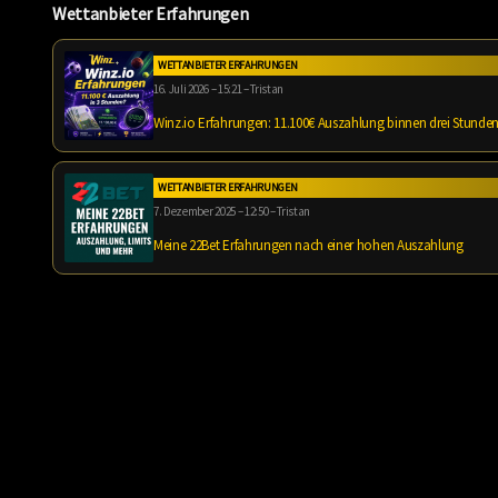
Wettanbieter Erfahrungen
WETTANBIETER ERFAHRUNGEN
16. Juli 2026 – 15:21 – Tristan
Winz.io Erfahrungen: 11.100€ Auszahlung binnen drei Stunde
WETTANBIETER ERFAHRUNGEN
7. Dezember 2025 – 12:50 – Tristan
Meine 22Bet Erfahrungen nach einer hohen Auszahlung