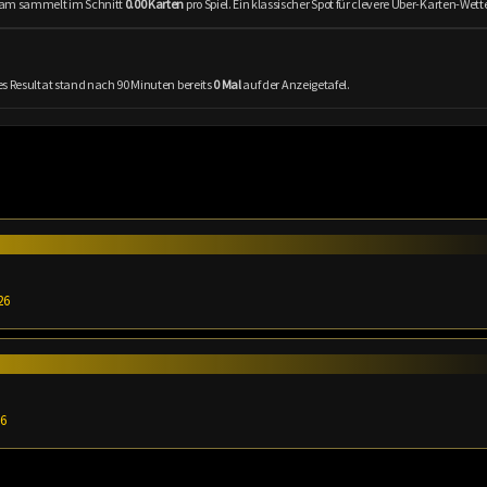
 Team sammelt im Schnitt
0.00 Karten
pro Spiel. Ein klassischer Spot für clevere Über-Karten-Wett
es Resultat stand nach 90 Minuten bereits
0 Mal
auf der Anzeigetafel.
26
26