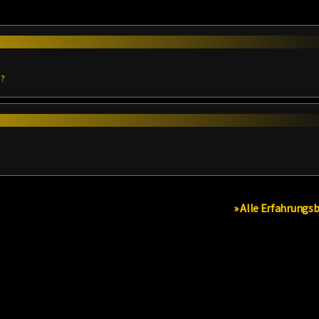
n?
» Alle Erfahrungs