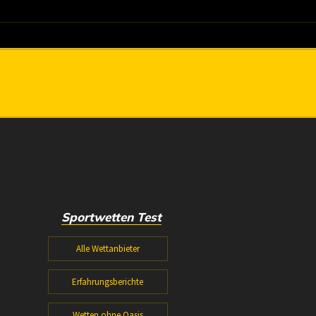
Sportwetten Test
Alle Wettanbieter
Erfahrungsberichte
Wetten ohne Oasis