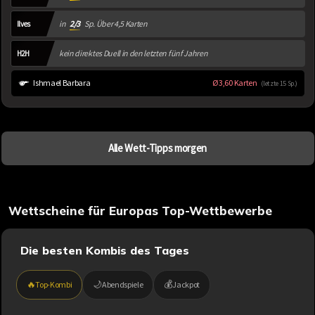
in
2/3
Sp. Über 4,5 Karten
Ilves
kein direktes Duell in den letzten fünf Jahren
H2H
Ø 3,60 Karten
Ishmael Barbara
(letzte 15 Sp.)
Alle Wett-Tipps morgen
Wettscheine für Europas Top-Wettbewerbe
Die besten Kombis des Tages
🔥
🌙
💰
Top-Kombi
Abendspiele
Jackpot