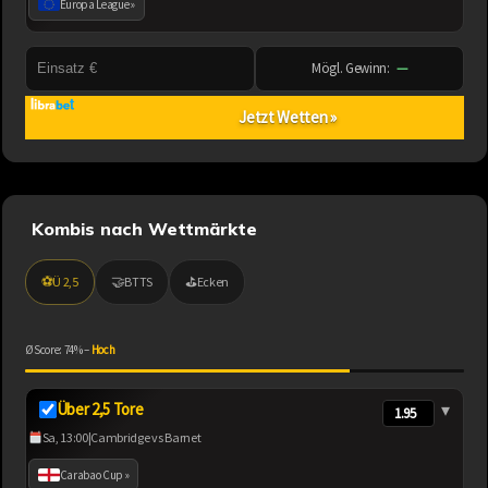
Europa League »
Mögl. Gewinn:
—
Jetzt Wetten »
Kombis nach Wettmärkte
⚽
🤝
⛳
Ü 2,5
BTTS
Ecken
Ø Score: 74% –
Hoch
Über 2,5 Tore
▾
1.95
Sa, 13:00
|
Cambridge vs Barnet
Carabao Cup »