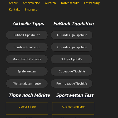
Archiv
Arbeitsweise
Autoren
Datenschutz
Entstehung
Kontakt
Impressum
Aktuelle Tipps
Fußball Tipphilfen
Fußball Tipps heute
1. Bundesliga Tipphilfe
Kombiwetten heute
2. Bundesliga Tipphilfe
Matchkombi´s heute
3. Liga Tipphilfe
Spielerwetten
CL League Tipphilfe
Wettanalysen heute
Prem. League Tipphilfe
Tipps nach Märkte
Sportwetten Test
Über 2,5 Tore
Alle Wettanbieter