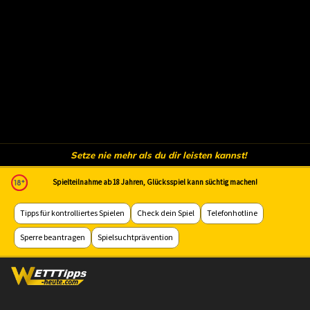
Setze nie mehr als du dir leisten kannst!
Spielteilnahme ab 18 Jahren, Glücksspiel kann süchtig machen!
Tipps für kontrolliertes Spielen
Check dein Spiel
Telefonhotline
Sperre beantragen
Spielsuchtprävention