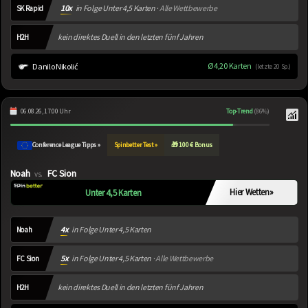
10x
in Folge Unter 4,5 Karten ·
Alle Wettbewerbe
SK Rapid
kein direktes Duell in den letzten fünf Jahren
H2H
Ø 4,20 Karten
Danilo Nikolić
(letzte 20 Sp.)
06.08.26, 17:00 Uhr
Top-Trend
(86%)
Conference League Tipps »
Spinbetter Test »
🎁 100 € Bonus
Noah
FC Sion
vs.
Hier Wetten
»
Unter 4,5 Karten
4x
in Folge Unter 4,5 Karten
Noah
5x
in Folge Unter 4,5 Karten ·
Alle Wettbewerbe
FC Sion
kein direktes Duell in den letzten fünf Jahren
H2H