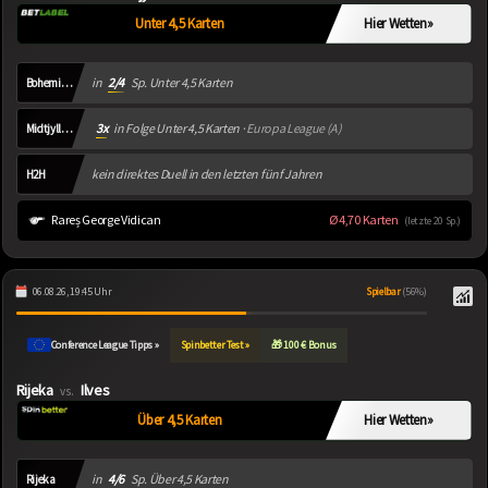
Hier Wetten
»
Unter 4,5 Karten
in
2/4
Sp. Unter 4,5 Karten
Bohemians
3x
in Folge Unter 4,5 Karten ·
Europa League (A)
Midtjylland
kein direktes Duell in den letzten fünf Jahren
H2H
Ø 4,70 Karten
Rareș George Vidican
(letzte 20 Sp.)
06.08.26, 19:45 Uhr
Spielbar
(56%)
Conference League Tipps »
Spinbetter Test »
🎁 100 € Bonus
Rijeka
Ilves
vs.
Hier Wetten
»
Über 4,5 Karten
in
4/6
Sp. Über 4,5 Karten
Rijeka