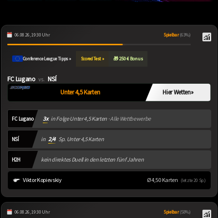
06.08.26, 19:30 Uhr
Spielbar
(63%)
Conference League Tipps »
Scored Test »
🎁 250 € Bonus
FC Lugano
NSÍ
vs.
Hier Wetten
»
Unter 4,5 Karten
3x
in Folge Unter 4,5 Karten ·
Alle Wettbewerbe
FC Lugano
in
2/4
Sp. Unter 4,5 Karten
NSÍ
kein direktes Duell in den letzten fünf Jahren
H2H
Ø 4,50 Karten
Viktor Kopievskiy
(letzte 20 Sp.)
06.08.26, 19:30 Uhr
Spielbar
(58%)