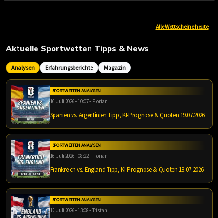
Alle Wettscheine heute
Aktuelle Sportwetten Tipps & News
Analysen
Erfahrungsberichte
Magazin
SPORTWETTEN ANALYSEN
16. Juli 2026 – 10:07 – Florian
Spanien vs. Argentinien Tipp, KI-Prognose & Quoten 19.07.2026
SPORTWETTEN ANALYSEN
16. Juli 2026 – 08:22 – Florian
Frankreich vs. England Tipp, KI-Prognose & Quoten 18.07.2026
SPORTWETTEN ANALYSEN
12. Juli 2026 – 13:08 – Tristan