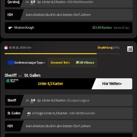
in
8/9
Sp. Unter 4,5 Karten ·
Alle Wettbewerbe
Qarabağ
kein direktes Duell in den letzten fünf Jahren
H2H
Ø 3,40 Karten
Morten Krogh
(letzte 20 Sp.)
06.08.26, 18:00 Uhr
Empfehlung
(80%)
Conference League Tipps »
Granawin Test »
🎁 100 € Bonus
Sheriff
St. Gallen
vs.
Hier Wetten
»
Unter 4,5 Karten
in
3/4
Sp. Unter 4,5 Karten ·
Europa League
Sheriff
4x
in Folge Unter 4,5 Karten ·
Alle Wettbewerbe
St. Gallen
kein direktes Duell in den letzten fünf Jahren
H2H