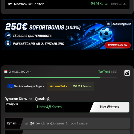
Ø 4,46 Karten
Matthew De Gabriele
(letzte 13 Sp.)
06.08.26, 18:00 Uhr
Top-Trend
(85%)
Conference League Tipps »
Winsane Test »
🎁 250 € Bonus
Dynamo Kiew
Qarabağ
vs.
Hier Wetten
»
Unter 4,5 Karten
in
3/4
Sp. Unter 4,5 Karten ·
Europa League
Dynamo Kiew