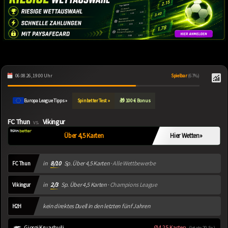
06.08.26, 19:00 Uhr
Spielbar
(67%)
Europa League Tipps »
Spinbetter Test »
🎁 100 € Bonus
FC Thun
Vikingur
vs.
Hier Wetten
»
Über 4,5 Karten
in
8/10
Sp. Über 4,5 Karten ·
Alle Wettbewerbe
FC Thun
in
2/3
Sp. Über 4,5 Karten ·
Champions League
Vikingur
kein direktes Duell in den letzten fünf Jahren
H2H
Ø 4,25 Karten
Giorgi Kruashvili
(letzte 20 Sp.)