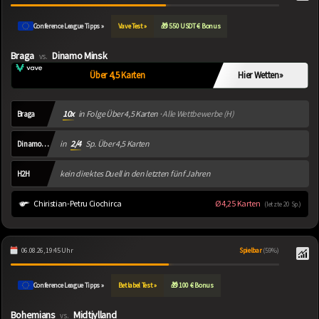
Conference League Tipps »
Vave Test »
🎁 550 USDT € Bonus
Braga
Dinamo Minsk
vs.
Hier Wetten
»
Über 4,5 Karten
10x
in Folge Über 4,5 Karten ·
Alle Wettbewerbe (H)
Braga
in
2/4
Sp. Über 4,5 Karten
Dinamo Minsk
kein direktes Duell in den letzten fünf Jahren
H2H
Ø 4,25 Karten
Chiristian-Petru Ciochirca
(letzte 20 Sp.)
06.08.26, 19:45 Uhr
Spielbar
(59%)
Conference League Tipps »
Betlabel Test »
🎁 100 € Bonus
Bohemians
Midtjylland
vs.