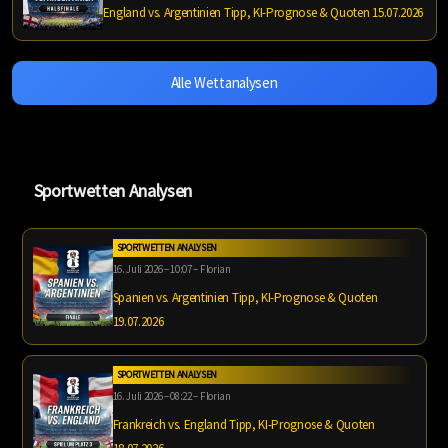
England vs. Argentinien Tipp, KI-Prognose & Quoten 15.07.2026
Alle Wettanalysen
Sportwetten Analysen
SPORTWETTEN ANALYSEN
16. Juli 2026 – 10:07 – Florian
Spanien vs. Argentinien Tipp, KI-Prognose & Quoten
19.07.2026
SPORTWETTEN ANALYSEN
16. Juli 2026 – 08:22 – Florian
Frankreich vs. England Tipp, KI-Prognose & Quoten