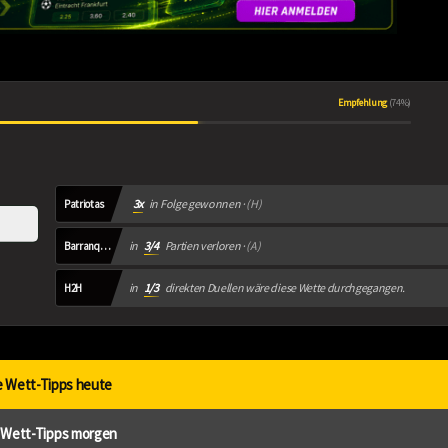
Empfehlung
(74%)
3x
in Folge gewonnen ·
(H)
Patriotas
in
3/4
Partien verloren ·
(A)
Barranquilla
in
1/3
direkten Duellen wäre diese Wette durchgegangen.
H2H
le Wett-Tipps heute
e Wett-Tipps morgen