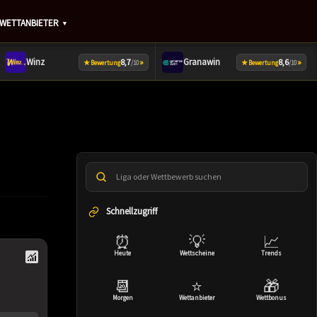
WETTANBIETER
▼
Winz
Granawin
8,7
»
8,6
»
★
★
Bewertung
/10
Bewertung
/10
Liga oder Wettbewerb suchen
Schnellzugriff
⏰
💡
📈
Heute
Wettscheine
Trends
📆
⭐
🎁
Morgen
Wettanbieter
Wettbonus