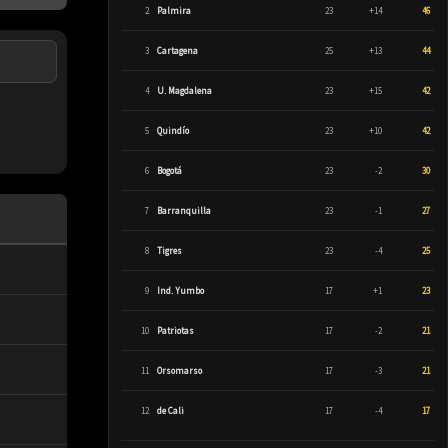
2
Palmira
23
+14
46
3
Cartagena
25
+13
44
4
U. Magdalena
23
+15
42
5
Quindío
23
+10
42
6
Bogotá
23
-2
30
7
Barranquilla
23
-1
27
8
Tigres
23
-4
25
9
Ind. Yumbo
17
+1
23
10
Patriotas
17
-2
21
11
Orsomarso
17
-3
21
12
de Cali
17
-4
17