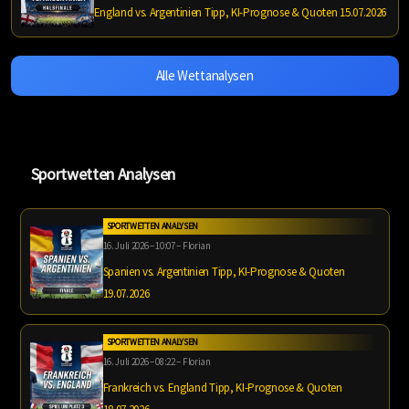
England vs. Argentinien Tipp, KI-Prognose & Quoten 15.07.2026
Alle Wettanalysen
Sportwetten Analysen
SPORTWETTEN ANALYSEN
16. Juli 2026 – 10:07 – Florian
Spanien vs. Argentinien Tipp, KI-Prognose & Quoten
19.07.2026
SPORTWETTEN ANALYSEN
16. Juli 2026 – 08:22 – Florian
Frankreich vs. England Tipp, KI-Prognose & Quoten