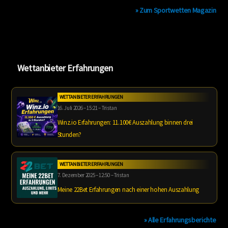
» Zum Sportwetten Magazin
Wettanbieter Erfahrungen
WETTANBIETER ERFAHRUNGEN
16. Juli 2026 – 15:21 – Tristan
Winz.io Erfahrungen: 11.100€ Auszahlung binnen drei
Stunden?
WETTANBIETER ERFAHRUNGEN
7. Dezember 2025 – 12:50 – Tristan
Meine 22Bet Erfahrungen nach einer hohen Auszahlung
» Alle Erfahrungsberichte