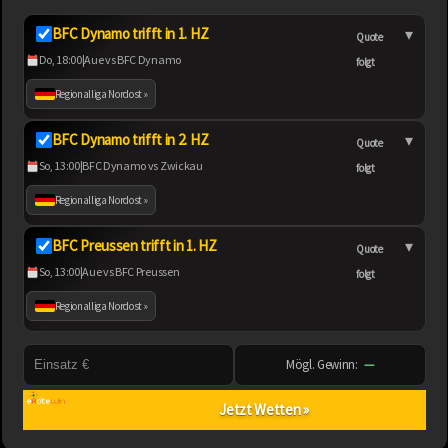
BFC Dynamo trifft in 1. HZ
▾
Quote
Do, 18:00
|
Aue vs BFC Dynamo
folgt
Regionalliga Nordost »
BFC Dynamo trifft in 2. HZ
▾
Quote
So, 13:00
|
BFC Dynamo vs Zwickau
folgt
Regionalliga Nordost »
BFC Preussen trifft in 1. HZ
▾
Quote
So, 13:00
|
Aue vs BFC Preussen
folgt
Regionalliga Nordost »
Mögl. Gewinn:
—
Jetzt Wetten »