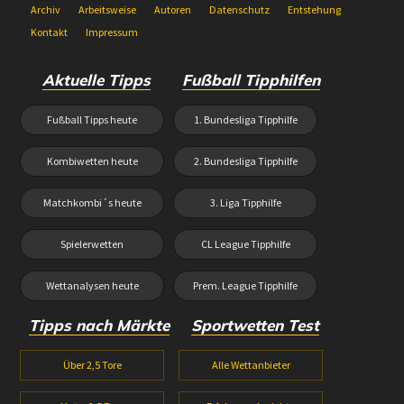
Archiv
Arbeitsweise
Autoren
Datenschutz
Entstehung
Kontakt
Impressum
Aktuelle Tipps
Fußball Tipphilfen
Fußball Tipps heute
1. Bundesliga Tipphilfe
Kombiwetten heute
2. Bundesliga Tipphilfe
Matchkombi´s heute
3. Liga Tipphilfe
Spielerwetten
CL League Tipphilfe
Wettanalysen heute
Prem. League Tipphilfe
Tipps nach Märkte
Sportwetten Test
Über 2,5 Tore
Alle Wettanbieter