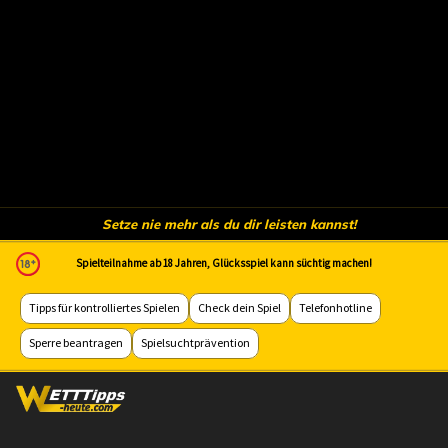
Setze nie mehr als du dir leisten kannst!
Spielteilnahme ab 18 Jahren, Glücksspiel kann süchtig machen!
Tipps für kontrolliertes Spielen
Check dein Spiel
Telefonhotline
Sperre beantragen
Spielsuchtprävention