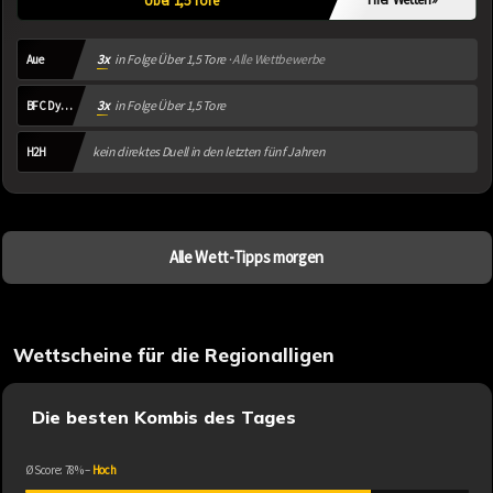
Über 1,5 Tore
3x
in Folge Über 1,5 Tore ·
Alle Wettbewerbe
Aue
3x
in Folge Über 1,5 Tore
BFC Dynamo
kein direktes Duell in den letzten fünf Jahren
H2H
Alle Wett-Tipps morgen
Wettscheine für die Regionalligen
Die besten Kombis des Tages
Ø Score: 78% –
Hoch