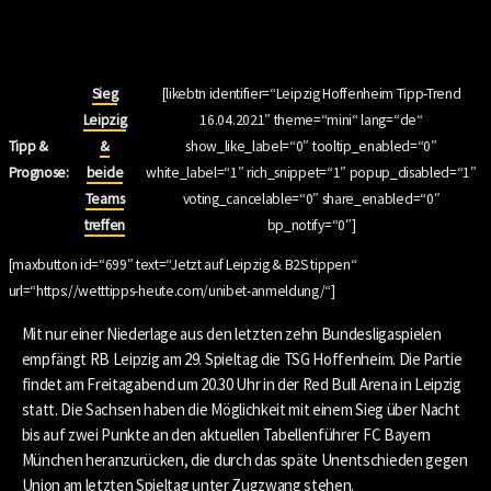
Sieg
[likebtn identifier=“Leipzig Hoffenheim Tipp-Trend
Leipzig
16.04.2021″ theme=“mini“ lang=“de“
Tipp &
&
show_like_label=“0″ tooltip_enabled=“0″
Prognose:
beide
white_label=“1″ rich_snippet=“1″ popup_disabled=“1″
Teams
voting_cancelable=“0″ share_enabled=“0″
treffen
bp_notify=“0″]
[maxbutton id=“699″ text=“Jetzt auf Leipzig & B2S tippen“
url=“https://wetttipps-heute.com/unibet-anmeldung/“]
Mit nur einer Niederlage aus den letzten zehn Bundesligaspielen
empfängt RB Leipzig am 29. Spieltag die TSG Hoffenheim. Die Partie
findet am Freitagabend um 20.30 Uhr in der Red Bull Arena in Leipzig
statt. Die Sachsen haben die Möglichkeit mit einem Sieg über Nacht
bis auf zwei Punkte an den aktuellen Tabellenführer FC Bayern
München heranzurücken, die durch das späte Unentschieden gegen
Union am letzten Spieltag unter Zugzwang stehen.