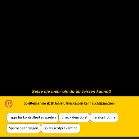
Setze nie mehr als du dir leisten kannst!
Spielteilnahme ab 18 Jahren, Glücksspiel kann süchtig machen!
Tipps für kontrolliertes Spielen
Check dein Spiel
Telefonhotline
Sperre beantragen
Spielsuchtprävention