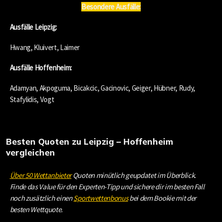
Besondere Ausfälle:
Ausfälle Leipzig:
Hwang, Kluivert, Laimer
Ausfälle Hoffenheim:
Adamyan, Akpoguma, Bicakcic, Gacinovic, Geiger, Hübner, Rudy,
Stafylidis, Vogt
Besten Quoten zu Leipzig – Hoffenheim
vergleichen
Über 50 Wettanbieter
Quoten minütlich geupdatet im Überblick.
Finde das Value für den Experten-Tipp und sichere dir im besten Fall
noch zusätzlich einen
Sportwettenbonus
bei dem Bookie mit der
besten Wettquote.