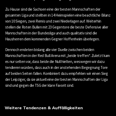
Zu Hause sind die Sachsen eine der besten Mannschaften der
gesamten Liga und stellten in 14 Heimspielen eine beachtliche Bilanz
von 10 Siegen, zwei Remis und zwei Niederlagen auf. Weiterhin
stellen die Roten Bullen mit 23 Gegentore die beste Defensive aller
Mannschaften in der Bundesliga und auch qualitativ sind die
Hausherren dem kommenden Gegner Hoffenheim überlegen.
Dennoch endeten bislang alle vier Duelle zwischen beiden
Mannschaften in der Red Bull Arena mit „beide treffen“. Zuletzt kam
es nur selten vor, dass beide die Null hielten, weswegen wir dazu
tendieren würden, dass auch in der anstehenden Begegnung Tore
auf beiden Seiten fallen. Kombiniert dazu empfehlen wir einen Sieg
der Leipziger, da sie aktuell eine der besten Mannschaften der Liga
sind und gegen die TSG der klare Favorit sind.
Weitere Tendenzen & Auffälligkeiten