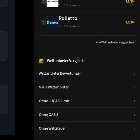
›
8,9/10
Test & Erfahrungen
Rolletto
›
8,7/10
Test & Erfahrungen
Alle Wettanbieter vergleichen ›
Wettanbieter Vergleich
›
Wettanbieter Bewertungen
›
Neue Wettanbieter
›
Ohne LUGAS-Limit
›
Ohne OASIS
›
Ohne Wettsteuer