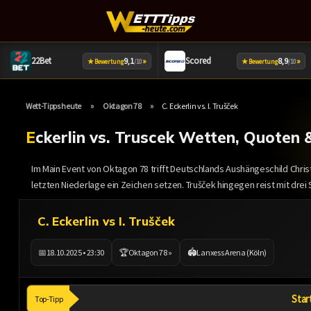
22Bet
Scored
9,1
»
8,9
»
★
★
Bewertung
/10
Bewertung
/10
»
»
Wett-Tipps heute
Oktagon 78
C. Eckerlin vs. I. Trušček
Eckerlin vs. Truscek Wetten, Quoten 
Im Main Event von Oktagon 78 trifft Deutschlands Aushängeschild Christ
letzten Niederlage ein Zeichen setzen. Trušček hingegen reist mit drei 
C. Eckerlin vs I. Trušček
📅
18.10.2025 • 23:30
🏆
Oktagon 78 »
🏟️
Lanxess Arena (Köln)
Star
Top-Tipp