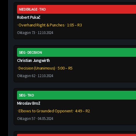
NIEDERLAGE · TKO
Robert Pukač
· Overhand Right & Punches · 1:05 – R3
Oktagon 73 · 12.10.2024
SIEG · DECISION
Christian Jungwirth
· Decision (Unanimous) · 5:00 – R5
Oktagon 62 · 12.10.2024
SIEG · TKO
Miroslav Brož
· Elbows to Grounded Opponent · 4:49 – R2
Oktagon 57 · 04.05.2024