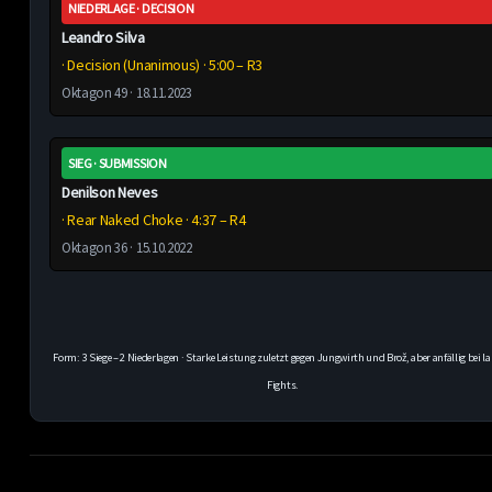
NIEDERLAGE · DECISION
Leandro Silva
· Decision (Unanimous) · 5:00 – R3
Oktagon 49 · 18.11.2023
SIEG · SUBMISSION
Denilson Neves
· Rear Naked Choke · 4:37 – R4
Oktagon 36 · 15.10.2022
Form: 3 Siege – 2 Niederlagen · Starke Leistung zuletzt gegen Jungwirth und Brož, aber anfällig bei l
Fights.