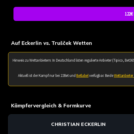
122€
Auf Eckerlin vs. Trušček Wetten
Hinweis zu Wettanbietern: In Deutschland listen regulierte Anbieter (Tipico, Bet3
Aktuell ist der Kampf nur bei 22Bet und
Betlabel
verfügbar. Beide
Wettanbieter
Kämpfervergleich & Formkurve
CHRISTIAN ECKERLIN