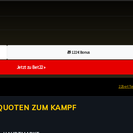
🎁 122 € Bonus
Jetzt zu Bet22 »
22bet Te
QUOTEN ZUM KAMPF