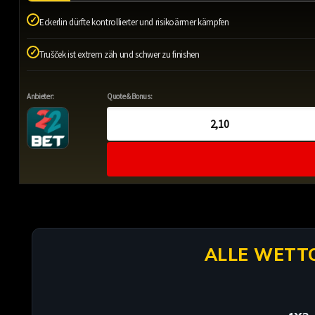
✓
Eckerlin dürfte kontrollierter und risikoärmer kämpfen
✓
Trušček ist extrem zäh und schwer zu finishen
Anbieter:
Quote & Bonus:
2,10
ALLE WETT