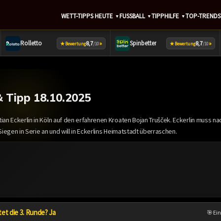
WETT-TIPPS HEUTE
FUSSBALL
TIPPHILFE
TOP-TRENDS
▼
▼
▼
Zum
Inhalt
Rolletto
Spinbetter
8,7
»
8,7
»
★
★
Bewertung
/10
Bewertung
/10
springen
& Tipp 18.10.2025
ian Eckerlin in Köln auf den erfahrenen Kroaten Bojan Trušček. Eckerlin muss na
Siegen in Serie an und will in Eckerlins Heimatstadt überraschen.
tet die 3. Runde? Ja
🎯 Ein