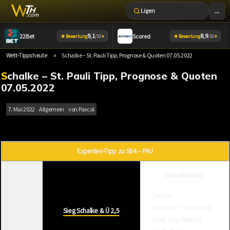
...
Ligen
Zum
9,1
»
8,9
»
22Bet
Scored
★
★
Bewertung
/10
Bewertung
/10
Inhalt
springen
»
Wett-Tipps heute
Schalke – St. Pauli Tipp, Prognose & Quoten 07.05.2022
Schalke – St. Pauli Tipp, Prognose & Quoten
07.05.2022
7. Mai 2022
Allgemein
von
Pascal
Experten-Tipp zu S04 – PAU
Deine Meinung?
[likebtn
identifier=“Schalke St.
Vorhersage:
Sieg Schalke & Ü 2,5
Pauli Tipp-Analyse