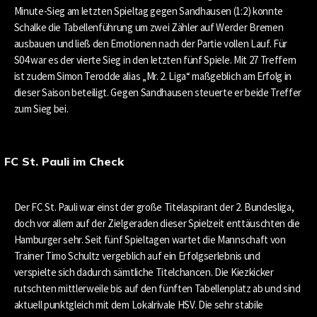
Minute-Sieg am letzten Spieltag gegen Sandhausen (1:2) konnte
Schalke die Tabellenführung um zwei Zähler auf Werder Bremen
ausbauen und ließ den Emotionen nach der Partie vollen Lauf. Für
S04 war es der vierte Sieg in den letzten fünf Spiele. Mit 27 Treffern
ist zudem Simon Terodde alias „Mr. 2. Liga“ maßgeblich am Erfolg in
dieser Saison beteiligt. Gegen Sandhausen steuerte er beide Treffer
zum Sieg bei.
FC St. Pauli im Check
Der FC St. Pauli war einst der große Titelaspirant der 2. Bundesliga,
doch vor allem auf der Zielgeraden dieser Spielzeit enttäuschten die
Hamburger sehr. Seit fünf Spieltagen wartet die Mannschaft von
Trainer Timo Schultz vergeblich auf ein Erfolgserlebnis und
verspielte sich dadurch sämtliche Titelchancen. Die Kiezkicker
rutschten mittlerweile bis auf den fünften Tabellenplatz ab und sind
aktuell punktgleich mit dem Lokalrivale HSV. Die sehr stabile