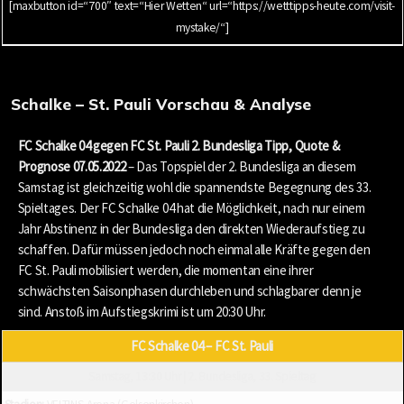
[maxbutton id=“700″ text=“Hier Wetten“ url=“https://wetttipps-heute.com/visit-
mystake/“]
Schalke – St. Pauli Vorschau & Analyse
FC Schalke 04 gegen FC St. Pauli 2. Bundesliga Tipp, Quote &
Prognose 07.05.2022
– Das Topspiel der 2. Bundesliga an diesem
Samstag ist gleichzeitig wohl die spannendste Begegnung des 33.
Spieltages. Der FC Schalke 04 hat die Möglichkeit, nach nur einem
Jahr Abstinenz in der Bundesliga den direkten Wiederaufstieg zu
schaffen. Dafür müssen jedoch noch einmal alle Kräfte gegen den
FC St. Pauli mobilisiert werden, die momentan eine ihrer
schwächsten Saisonphasen durchleben und schlagbarer denn je
sind. Anstoß im Aufstiegskrimi ist um 20:30 Uhr.
FC Schalke 04 – FC St. Pauli
Samstag, 13:30 Uhr | 2. Bundesliga, 33. Spieltag