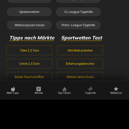
Spielerwetten
CL League Tipphilfe
Wettanalysen heute
Prem. League Tipphilfe
Tipps nach Märkte
Sportwetten Test
Über 2,5 Tore
Alle Wettanbieter
Unter 2,5 Tore
Erfahrungsberichte
Beide Teams treffen
Wetten ohne Oasis
1X2 Wetten
Wetten ohne Lugas
Wett-Tipps
Märkte
Top-Trends
Tipphilfe
Wettbüros
Halbzeitwetten
Wettbonus Vergleich
© 2026 Wetttipps-heute.com | Aktuell, innovativ & zuverlässig.