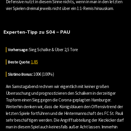
Defensive nutzt in diesem Sinne nichts, wenn in man in den letzten
vier Spielen dreimal jeweils nicht über ein 1:1-Remis hinauskam.
Experten-Tipp zu S04 – PAU
Sieg Schalke & Über 2,5 Tore
Vorhersage:
1,85
Beste Quote:
:
100€ (100%)
Slotimo Bonus
Am Samstagabend rechnen wir eigentlich mit keiner großen
Überraschung und prognostizieren den Schalkern in derzeitiger
Topform einen Sieg gegen die Corona-geplagten Hamburger.
Weiterhin denken wir, dass die Königsblauen den Offensivtrend der
letzten Spiele fortführen und die Hintermannschaft des FC St. Pauli
sehr beschäftigen werden. Die Angriffsabteilung der Kiezkicker darf
man in diesem Spiel auch keinesfalls außer Acht lassen. Immerhin