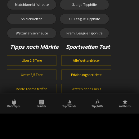
Matchkombi´s heute
3. Liga Tipphilfe
Spielerwetten
CL League Tipphilfe
Wettanalysen heute
Prem. League Tipphilfe
Tipps nach Märkte
Sportwetten Test
Über 2,5 Tore
Alle Wettanbieter
Unter 2,5 Tore
Erfahrungsberichte
Beide Teams treffen
Wetten ohne Oasis
1X2 Wetten
Wetten ohne Lugas
Wett-Tipps
Märkte
Top-Trends
Tipphilfe
Wettbüros
Halbzeitwetten
Wettbonus Vergleich
© 2026 Wetttipps-heute.com | Aktuell, innovativ & zuverlässig.