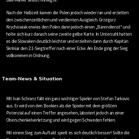
Nach der Halbzeit kamen die Polen jedoch wieder ran und erzielten
den zwischenzeitlichen und verdienten Ausgleich. Grzegorz
Krychowiak erwies den Polen dann jedoch einen „Bärendienst“ und
holte sich kurz danach seine zweite gelbe Karte. In Unterzahl hatten
es die Slowaken deutlich leichter und erzielten dann durch Kapitän
Skriniar den 2:1-Siegtreffer nach einer Ecke. Am Ende ging der Sieg
vollkommen in Ordnung.
Team-News & Situation
Mit Ivan Schranz fällt ein ganz wichtiger Spieler von Stefan Tarkovic
aus. Er wird von den Bookies als der Spieler mit dem größten
Potenzial auf einen Treffer angesehen, laboriert jedoch an einer
Oberschenkelverletzung und wird gegen Schweden fehlen.
Mit einem Sieg zum Auftakt spielt es sich deutlich besser! Sollte die