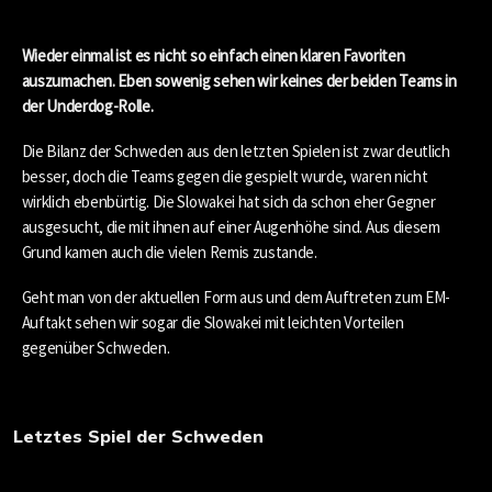
Wieder einmal ist es nicht so einfach einen klaren Favoriten
auszumachen. Eben sowenig sehen wir keines der beiden Teams in
der Underdog-Rolle.
Die Bilanz der Schweden aus den letzten Spielen ist zwar deutlich
besser, doch die Teams gegen die gespielt wurde, waren nicht
wirklich ebenbürtig. Die Slowakei hat sich da schon eher Gegner
ausgesucht, die mit ihnen auf einer Augenhöhe sind. Aus diesem
Grund kamen auch die vielen Remis zustande.
Geht man von der aktuellen Form aus und dem Auftreten zum EM-
Auftakt sehen wir sogar die Slowakei mit leichten Vorteilen
gegenüber Schweden.
Letztes Spiel der Schweden