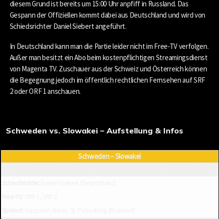
diesem Grund ist bereits um 15:00 Uhr anpfiff in Russland. Das
Gespann der Offiziellen kommt dabei aus Deutschland und wird von
Schiedsrichter Daniel Siebert angeführt.
In Deutschland kann man die Partie leider nicht im Free-TV verfolgen.
Außer man besitzt ein Abo beim kostenpflichtigen Streamingsdienst
von Magenta TV. Zuschauer aus der Schweiz und Österreich können
die Begegnung jedoch im öffentlich rechtlichen Fernsehen auf SRF
2 oder ORF 1 anschauen.
Schweden vs. Slowakei – Aufstellung & Infos
Schweden – Slowakei
Freitag, 18.06.2021 | 15:00 Uhr – 2. Spieltag der Gruppe E – UEFA EURO 2020
Schiedsrichter:
Daniel Siebert (Deutschland)
Free-TV:
ORF 1, SRF 2
Spielort:
Gazprom Arena, St. Petersburg (Russland)