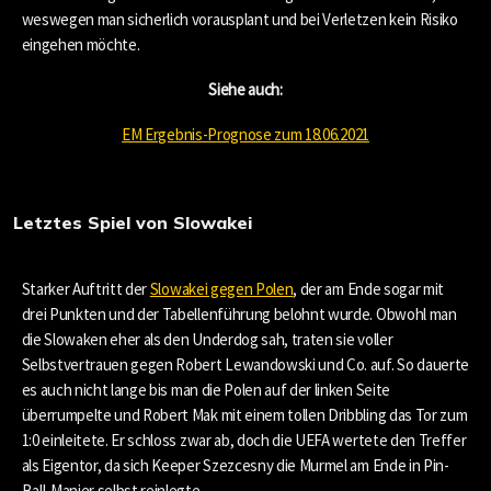
weswegen man sicherlich vorausplant und bei Verletzen kein Risiko
eingehen möchte.
Siehe auch:
EM Ergebnis-Prognose zum 18.06.2021
Letztes Spiel von Slowakei
Starker Auftritt der
Slowakei gegen Polen
, der am Ende sogar mit
drei Punkten und der Tabellenführung belohnt wurde. Obwohl man
die Slowaken eher als den Underdog sah, traten sie voller
Selbstvertrauen gegen Robert Lewandowski und Co. auf. So dauerte
es auch nicht lange bis man die Polen auf der linken Seite
überrumpelte und Robert Mak mit einem tollen Dribbling das Tor zum
1:0 einleitete. Er schloss zwar ab, doch die UEFA wertete den Treffer
als Eigentor, da sich Keeper Szezcesny die Murmel am Ende in Pin-
Ball-Manier selbst reinlegte.