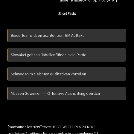
share_enabled=“0″ bp_notify=“0″]
Short Facts
Beide Teams überraschten zum EM-Auftakt
Slowakei geht als Tabellenführer in die Partie
Schweden mit leichten qualitativen Vorteilen
Müssen Gewinnen –> Offensive Ausrichtung denkbar
[maxbutton id=“699″ text=“JETZT WETTE PLATZIEREN“
url=“https://wetttipps-heute.com/betinia-anmeldung/“]