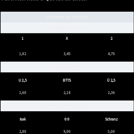
Schweden vs. Slowakei
Reguläre Spielzeit
1
X
2
1,82
3,45
4,70
Anzahl der Tore
U 2,5
BTTS
Ü 2,5
1,60
2,18
2,36
Wahrscheinlichster Torschütze
Isak
0:0
Schranz
2,80
9,00
5,00