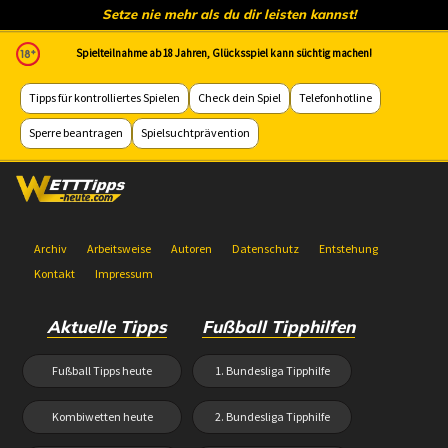
Setze nie mehr als du dir leisten kannst!
Spielteilnahme ab 18 Jahren, Glücksspiel kann süchtig machen!
Tipps für kontrolliertes Spielen
Check dein Spiel
Telefonhotline
Sperre beantragen
Spielsuchtprävention
Archiv
Arbeitsweise
Autoren
Datenschutz
Entstehung
Kontakt
Impressum
Aktuelle Tipps
Fußball Tipphilfen
Fußball Tipps heute
1. Bundesliga Tipphilfe
Kombiwetten heute
2. Bundesliga Tipphilfe