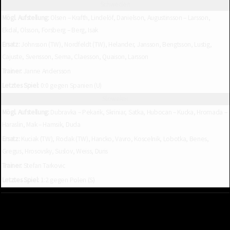
Schweden
Mögl. Aufstellung:
Olsen – Krafth, Lindelöf, Danielson, Augustinsson – Larsson,
Ekdal, Olsson, Forsberg – Berg, Isak
Ersatz:
Johnsson (TW), Nordfeldt (TW), Helander, Jansson, Bengtsson, Lustig,
Cajuste, Svensson, Sema, Claesson, Quaison, Larsson
Trainer:
Janne Andersson
Letztes Spiel:
0:0 gegen Spanien (U)
Slowakei
Mögl. Aufstellung:
Dubravka – Pekarik, Skriniar, Satka, Hubocan – Kucka, Hromada –
Haraslin, Mak – Hamsik, Duda
Ersatz:
Kuciak (TW), Rodak (TW), Hancko, Vavro, Koscelnik, Lobotka, Benes,
Gregus, Hrosovsky, Suslov, Weiss, Duris
Trainer:
Stefan Tarkovic
Letztes Spiel:
1:2 gegen Polen (S)