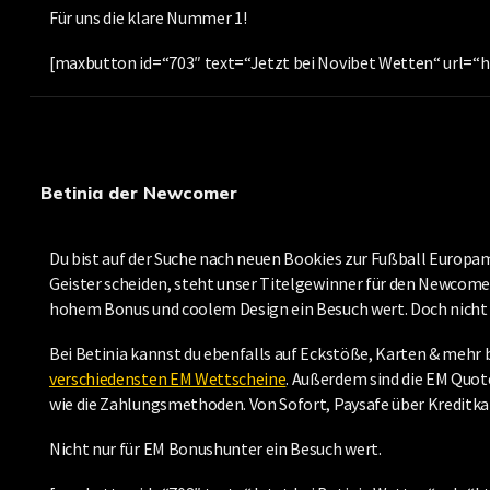
Für uns die klare Nummer 1!
[maxbutton id=“703″ text=“Jetzt bei Novibet Wetten“ url=
Betinia der Newcomer
Du bist auf der Suche nach neuen Bookies zur Fußball Europa
Geister scheiden, steht unser Titelgewinner für den Newcomer 
hohem Bonus und coolem Design ein Besuch wert. Doch nicht
Bei Betinia kannst du ebenfalls auf Eckstöße, Karten & mehr 
verschiedensten EM Wettscheine
. Außerdem sind die EM Quot
wie die Zahlungsmethoden. Von Sofort, Paysafe über Kreditkart
Nicht nur für EM Bonushunter ein Besuch wert.