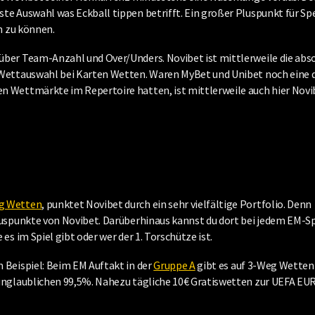
e Auswahl was Eckball tippen betrifft. Ein großer Pluspunkt für Sp
n zu können.
ber Team-Anzahl und Over/Unders. Novibet ist mittlerweile die abs
 Wettauswahl bei Karten Wetten. Waren MyBet und Unibet noch eine 
 Wettmärkte im Repertoire hatten, ist mittlerweile auch hier Novi
g Wetten
, punktet Novibet durch ein sehr vielfältige Portfolio. Denn
luspunkte von Novibet. Darüberhinaus kannst du dort bei jedem EM-Sp
s im Spiel gibt oder wer der 1. Torschütze ist.
 Beispiel: Beim EM Auftakt in der
Gruppe A
gibt es auf 3-Weg Wetten
 unglaublichen 99,5%. Nahezu tägliche 10€ Gratiswetten zur UEFA EU