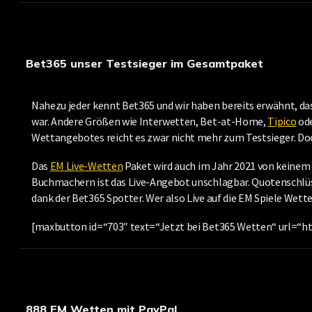
Bet365 unser Testsieger im Gesamtpaket
Nahezu jeder kennt Bet365 und wir haben bereits erwähnt, d
war. Andere Größen wie Interwetten, Bet-at-Home,
Tipico
ode
Wettangebotes reicht es zwar nicht mehr zum Testsieger. Do
Das
EM Live-Wetten
Paket wird auch im Jahr 2021 von keinem
Buchmachern ist das Live-Angebot unschlagbar. Quotenschlüss
dank der Bet365 Spotter. Wer also Live auf die EM Spiele We
[maxbutton id=“703″ text=“Jetzt bei Bet365 Wetten“ url=“
888 EM Wetten mit PayPal