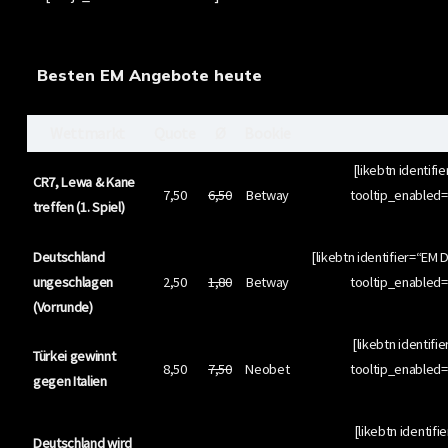
Besten EM Angebote heute
Wettmarkt
Quote
Ø
Bookie
[likebtn identif
CR7, Lewa & Kane
7,50
6,50
Betway
tooltip_enabled=
treffen (1. Spiel)
Deutschland
[likebtn identifier=“E
ungeschlagen
2,50
1,80
Betway
tooltip_enabled=
(Vorrunde)
[likebtn identif
Türkei gewinnt
8,50
7,50
Neobet
tooltip_enabled=
gegen Italien
[likebtn identif
Deutschland wird