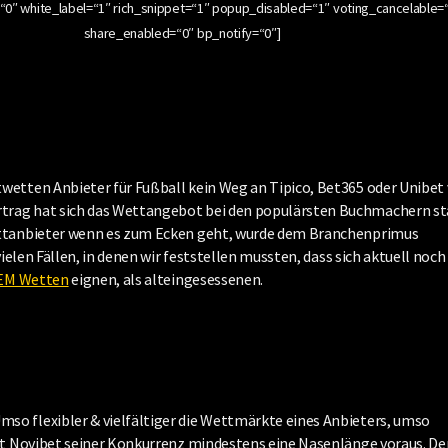
“0″ white_label=“1″ rich_snippet=“1″ popup_disabled=“1″ voting_cancelable=
share_enabled=“0″ bp_notify=“0″]
wetten Anbieter für Fußball kein Weg an Tipico, Bet365 oder Unibet 
trag hat sich das Wettangebot bei den populärsten Buchmachern st
Wettanbieter wenn es zum Ecken geht, wurde dem Branchenprimus
ielen Fällen, in denen wir feststellen mussten, dass sich aktuell noch
 EM Wetten
eignen, als alteingesessenen.
so flexibler & vielfältiger die Wettmärkte eines Anbieters, umso
st Novibet seiner Konkurrenz mindestens eine Nasenlänge voraus. Der