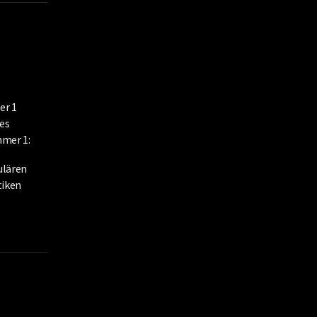
er 1
es
mmer 1:
ulären
tiken