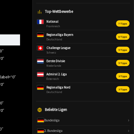
Top-Wettbewerbe
National
7 Tipps
Frankreich
Regionalliga Bayern
6 Tipps
Deutschland
Challenge League
0″
5 Tipps
Schweiz
“0″
Eerste Divisie
5 Tipps
Niederlande
Admiral 2. Liga
label=“0″
3 Tipps
Österreich
“0″
Regionalliga Nord
3 Tipps
Deutschland
“0″
Beliebte Ligen
“0″
›
Bundesliga
0″
›
2. Bundesliga