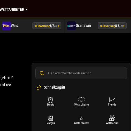
WETTANBIETER
▼
Winz
Granawin
8,7
»
8,6
»
★
★
Bewertung
/10
Bewertung
/10
Liga oder Wettbewerb suchen
ngebot?
rative
Schnellzugriff
⏰
💡
📈
Heute
Wettscheine
Trends
📆
⭐
🎁
Morgen
Wettanbieter
Wettbonus