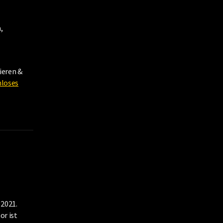
,
ieren &
nloses
 2021.
or ist