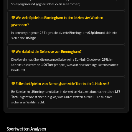
Spiel (eigene und gegnerische Ecken zusammen).
💬 Wie viele Spiele hat Birmingham in den letzten vier Wochen
gewonnen?
In den vergangenen 28 Tagen absolvierte Birmingham
0 Spiele
und sicherte
sich dabei
0 Siege
.
💬 Wie stabil ist die Defensive von Birmingham?
Die Abwehr hat über die gesamte Saison eine Zu-Null-Quote von
29%
. Im
Schnitt kassiert man
1.09 Tore
pro Spiel, was auf eine anfällige Defensivarbeit
hindeutet.
💬 Fallen bei Spielen von Birmingham viele Tore in der 1. Halbzeit?
Bei Spielen mit Birmingham fallen in der ersten Halbzeit durchschnittlich
1.37
Tore
. Es geht meist eher ruhig los, was Unter-Wetten für die 1. HZ zu einer
sichereren Wahl macht.
Sportwetten Analysen