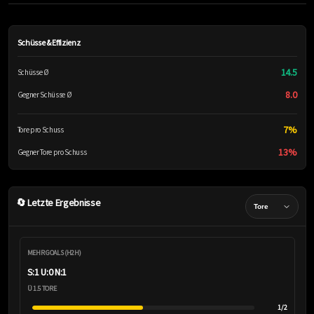
Schüsse & Effizienz
14.5
Schüsse Ø
8.0
Gegner Schüsse Ø
7%
Tore pro Schuss
13%
Gegner Tore pro Schuss
🔄 Letzte Ergebnisse
MEHR GOALS (H2H)
S:1 U:0 N:1
Ü 1.5 TORE
1/2