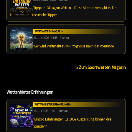
Tipsport Oktagon Wetten – Diese Alternativen gibt es für
deutsche Tipper
SPORTWETTEN MAGAZIN
29. Juni 2026 – 14:45 – Florian
Wer wird Weltmeister? KI-Prognose nach der Vorrunde!
» Zum Sportwetten Magazin
Wettanbieter Erfahrungen
WETTANBIETER ERFAHRUNGEN
16. Juli 2026 – 15:21 – Tristan
Winz.io Erfahrungen: 11.100€ Auszahlung binnen drei
Stunden?