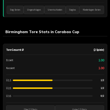
Sieg-Serien
Ungeschlagen
Unentschieden
Sieglos
Niederlagen-Serien
Birmingham Tore Stats in Carabao Cup
Tore Gesamt Ø
(2 Spiele)
1.00
Erzielt
1.00
Kassiert
Ü 1.5
1/2
Ü 2.5
1/2
Ü 3.5
0/2
Über 2.5 Stats
Unter 2.5 Stats