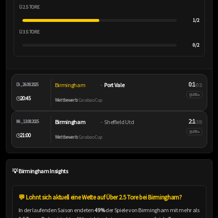
Ü 2.5 TORE
1/2
Ü 3.5 TORE
0/2
0:1
Birmingham
Port Vale
Di., 26.08.2025
–
(0:1)
–
QUOTE
20:45
🕒
Wettbewerb:
Carabao Cup
2:1
Birmingham
Sheffield Utd
Mi., 13.08.2025
–
(1:0)
–
QUOTE
21:00
🕒
Wettbewerb:
Carabao Cup
💡 Birmingham Insights
💬 Lohnt sich aktuell eine Wette auf Über 2.5 Tore bei Birmingham?
In der laufenden Saison endeten
49%
der Spiele von Birmingham mit mehr als