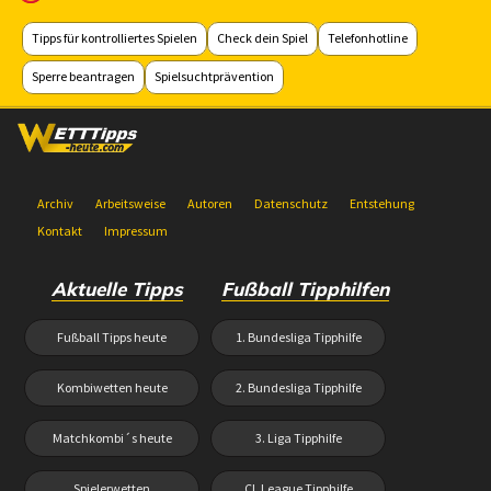
Tipps für kontrolliertes Spielen
Check dein Spiel
Telefonhotline
Sperre beantragen
Spielsuchtprävention
Archiv
Arbeitsweise
Autoren
Datenschutz
Entstehung
Kontakt
Impressum
Aktuelle Tipps
Fußball Tipphilfen
Fußball Tipps heute
1. Bundesliga Tipphilfe
Kombiwetten heute
2. Bundesliga Tipphilfe
Matchkombi´s heute
3. Liga Tipphilfe
Spielerwetten
CL League Tipphilfe