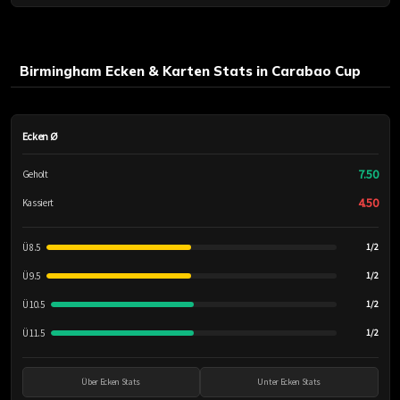
Birmingham Ecken & Karten Stats in Carabao Cup
Ecken Ø
7.50
Geholt
4.50
Kassiert
Ü 8.5
1/2
Ü 9.5
1/2
Ü 10.5
1/2
Ü 11.5
1/2
Über Ecken Stats
Unter Ecken Stats