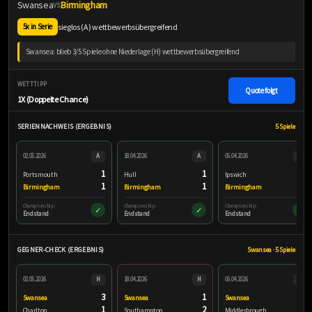
Swansea
Birmingham
VS.
sieglos (A) wettbewerbsübergreifend
5x in Serie
Swansea: blieb 3/5 Spiele ohne Niederlage (H) wettbewerbsübergreifend
WETTTIPP
Quote folgt
1X (Doppelte Chance)
SERIENNACHWEIS (ERGEBNIS)
5 Spiele
02.05.2026
A
18.04.2026
A
06.04.2026
A
1
1
2
Portsmouth
Hull
Ipswich
1
1
1
Birmingham
Birmingham
Birmingham
Championship
Championship
Championship
✓
✓
✓
Endstand
Endstand
Endstand
GEGNER-CHECK (ERGEBNIS)
Swansea · 5 Spiele
02.05.2026
H
18.04.2026
H
06.04.2026
H
3
1
2
Swansea
Swansea
Swansea
1
2
2
Charlton
Southampton
Middlesbrough