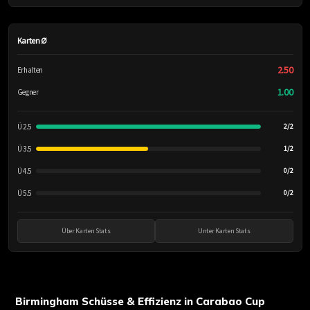
Karten Ø
2.50
Erhalten
1.00
Gegner
Ü 2.5
2/2
Ü 3.5
1/2
Ü 4.5
0/2
Ü 5.5
0/2
Über Karten Stats
Unter Karten Stats
Birmingham Schüsse & Effizienz in Carabao Cup