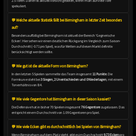
2.5 Toren. Daher ist aktuell Vorsicht geboten, wenn man auf viele Tore
spekuliert.
💬 Welche aktuelle Statistik fällt bei Birmingham in letzter Zeit besonders
auf?
Besonders auffällig bei Birmingham ist aktuell der Bereich 'Gegnerische
Ecken'. Hier sehen wir einen deutlichen Rückgang im Vergleich zum Saison-
Durchschnitt (-0.71 pro Spiel), was für Wetten auf diesen Markt definitiv
berücksichtigt werden sollte.
💬 Wie gut ist die aktuelle Form von Birmingham?
In den letzten 5 Spielen sammelte das Team insgesamt
11 Punkte
. Die
Formkurve steht bei
3 Siegen, 2 Unentschieden und 0 Niederlagen
, mit einem
Torverhältnis von 8:4.
💬 Wie viele Gegentore hat Birmingham in dieser Saison kassiert?
Die Defensive hat in bisher 70 Spielen insgesamt
76 Gegentore
zugelassen. Das
entspricht einem Durchschnitt von 1.09 Gegentoren pro Spiel.
💬 Wie viele Ecken gibt es durchschnittlich bei Spielen von Birmingham?
Wenn Birmingham auf dem Platz steht, gibt es im Durchschnitt
9.73 Ecken
pro