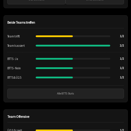
Beide Teams treffen
Team trifft
1/2
Team kassiert
2/2
BTTS - Ja
1/2
BTTS - Nein
1/2
BTTS & Ü2.5
1/2
Alle BTTS Stats
Team Offensive
Ü 0.5 Erzielt
1/2