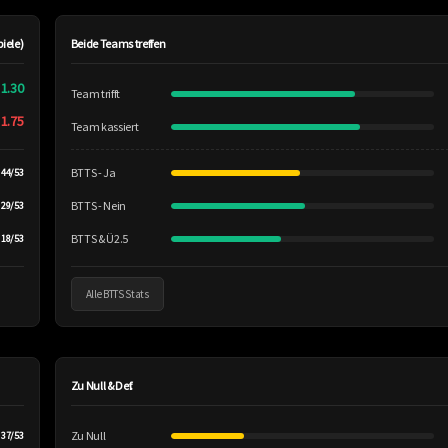
piele)
Beide Teams treffen
1.30
Team trifft
1.75
Team kassiert
BTTS - Ja
44/53
BTTS - Nein
29/53
BTTS & Ü2.5
18/53
Alle BTTS Stats
Zu Null & Def.
Zu Null
37/53