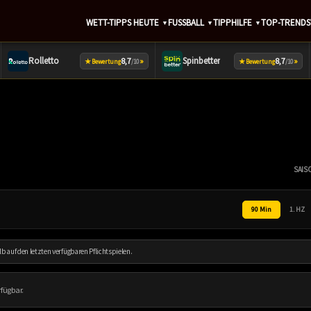
WETT-TIPPS HEUTE
FUSSBALL
TIPPHILFE
TOP-TRENDS
▼
▼
▼
Zum
Inhalt
Rolletto
Spinbetter
8,7
»
8,7
»
★
★
Bewertung
/10
Bewertung
/10
springen
SAISO
90 Min
1. HZ
b auf den letzten verfügbaren Pflichtspielen.
rfügbar.