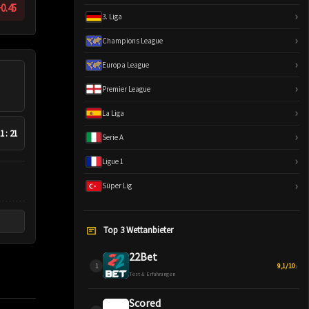
0.45
›
3. Liga
›
Champions League
›
Europa League
›
Premier League
›
La Liga
1 : 21
›
Serie A
›
Ligue 1
›
Süper Lig
Top 3 Wettanbieter
22Bet
›
9,1/10
Test & Erfahrungen
Scored