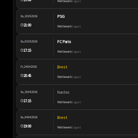
Wettbewerb:
Ligue 1
PSG
So., 10.05.2026
21:00
🕒
Wettbewerb:
Ligue 1
FC Paris
So., 03.05.2026
17:15
🕒
Wettbewerb:
Ligue 1
Brest
Fr., 24.04.2026
20:45
🕒
Wettbewerb:
Ligue 1
Nantes
So., 19.04.2026
17:15
🕒
Wettbewerb:
Ligue 1
Brest
Sa., 04.04.2026
19:00
🕒
Wettbewerb:
Ligue 1