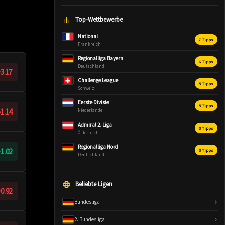
Top-Wettbewerbe
National
7 Tipps
Frankreich
Regionalliga Bayern
6 Tipps
Deutschland
3.17
Challenge League
5 Tipps
Schweiz
Eerste Divisie
5 Tipps
-1.14
Niederlande
Admiral 2. Liga
3 Tipps
Österreich
Regionalliga Nord
-1.02
3 Tipps
Deutschland
Beliebte Ligen
0.92
›
Bundesliga
›
2. Bundesliga