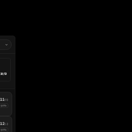
18/53
1:1
(0:0)
–
QUOTE
1:2
(1:2)
–
QUOTE