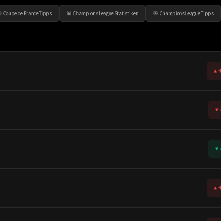
 Coupe de France Tipps
📊 Champions League Statistiken
🎯 Champions League Tipps
+
▲
▼
▼
+
▲