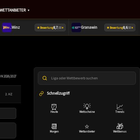
WETTANBIETER
▼
Winz
Granawin
8,7
»
8,6
»
★
★
Bewertung
/10
Bewertung
/10
N 2026/2027
Liga oder Wettbewerb suchen
Schnellzugriff
2. HZ
⏰
💡
📈
Heute
Wettscheine
Trends
📆
⭐
🎁
Morgen
Wettanbieter
Wettbonus