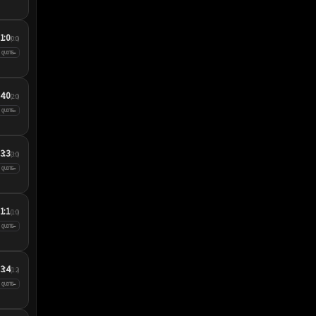
1:0
(0:0)
–
QUOTE
4:0
(2:0)
–
QUOTE
3:3
(3:0)
–
QUOTE
1:1
(1:0)
–
QUOTE
3:4
(1:2)
–
QUOTE