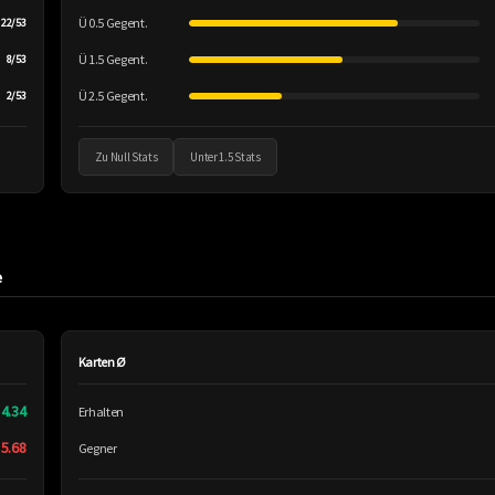
Ü 0.5 Gegent.
22/53
Ü 1.5 Gegent.
8/53
Ü 2.5 Gegent.
2/53
Zu Null Stats
Unter 1.5 Stats
e
Karten Ø
4.34
Erhalten
5.68
Gegner