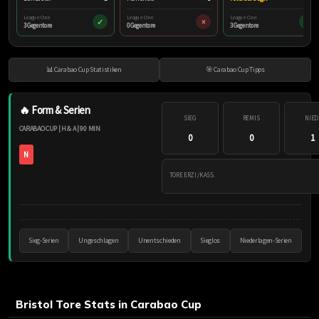
League One
League One
League One
✓
×
✓
3 Gegentore
0 Gegentore
3 Gegentore
📊 Carabao Cup Statistiken
🎯 Carabao Cup Tipps
🔥 Form & Serien
SIEG
REMIS
NIED
CARABAO CUP | H & A | 90 MIN
0
0
1
N
TORE ERZI./KASS.
Sieg-Serien
Ungeschlagen
Unentschieden
Sieglos
Niederlagen-Serien
Bristol Tore Stats in Carabao Cup