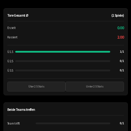
Tore Gesamt Ø
(1 Spiele)
0.00
Erzielt
2.00
Kassiert
Ü 1.5
1/1
Ü 2.5
0/1
Ü 3.5
0/1
Über 2.5 Stats
Unter 2.5 Stats
Beide Teams treffen
Team trifft
0/1