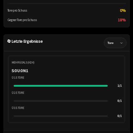
0%
Tore pro Schuss
18%
Gegner Tore pro Schuss
🔄 Letzte Ergebnisse
MEHR GOALS (H2H)
S:0 U:0 N:1
Ü 1.5 TORE
1/1
Ü 2.5 TORE
0/1
Ü 3.5 TORE
0/1