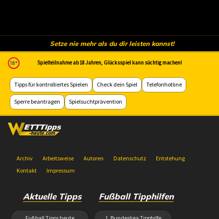
Setze nie mehr als du dir leisten kannst!
Spielteilnahme ab 18 Jahren, Glücksspiel kann süchtig machen!
Tipps für kontrolliertes Spielen
Check dein Spiel
Telefonhotline
Sperre beantragen
Spielsuchtprävention
Archiv
Arbeitsweise
Autoren
Datenschutz
Entstehung
Kontakt
Impressum
Aktuelle Tipps
Fußball Tipphilfen
Fußball Tipps heute
1. Bundesliga Tipphilfe