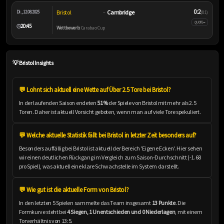
0:2
Bristol
Cambridge
Di., 12.08.2025
–
(0:1)
–
QUOTE
20:45
🕒
Wettbewerb:
Carabao Cup
💡 Bristol Insights
💬 Lohnt sich aktuell eine Wette auf Über 2.5 Tore bei Bristol?
In der laufenden Saison endeten
51%
der Spiele von Bristol mit mehr als 2.5
Toren. Daher ist aktuell Vorsicht geboten, wenn man auf viele Tore spekuliert.
💬 Welche aktuelle Statistik fällt bei Bristol in letzter Zeit besonders auf?
Besonders auffällig bei Bristol ist aktuell der Bereich 'Eigene Ecken'. Hier sehen
wir einen deutlichen Rückgang im Vergleich zum Saison-Durchschnitt (-1.68
pro Spiel), was aktuell eine klare Schwachstelle im System darstellt.
💬 Wie gut ist die aktuelle Form von Bristol?
In den letzten 5 Spielen sammelte das Team insgesamt
13 Punkte
. Die
Formkurve steht bei
4 Siegen, 1 Unentschieden und 0 Niederlagen
, mit einem
Torverhältnis von 13:5.