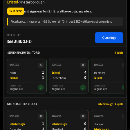
Bristol
Peterborough
VS.
mit eigenem Tor (2. HZ) wettbewerbsübergreifend
9x in Serie
Peterborough: kassierte in 6/9 Spielen ein Tor in der 2. HZ wettbewerbsübergreifend
WETTTIPP
Quote folgt
Bristol trifft (2. HZ)
SERIENNACHWEIS (TORE)
9 Spiele
02.05.2026
A
25.04.2026
H
18.04.2026
A
1
4
1
Notts
Bristol
Tranmere
1
0
2
Bristol
Cheltenham
Bristol
League Two
League Two
League Two
✓
✓
✓
1 eigene Tore
4 eigene Tore
2 eigene Tore
GEGNER-CHECK (TORE)
Peterborough · 9 Spiele
02.05.2026
H
28.04.2026
H
25.04.2026
A
1
0
3
Peterborough
Peterborough
Stockport
3
0
1
Doncaster
Mansfield
Peterborough