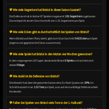
💬 Wie viele Gegentore hat Bristol in dieser Saison kassiert?
Die Defensive hat in bisher 67 Spielen insgesamt
101 Gegentore
zugelassen.
Das entspricht einem Durchschnitt von 1.51 Gegentoren pro Spiel.
💬 Wie viele Ecken gibt es durchschnittlich bei Spielen von Bristol?
Wenn Bristol auf dem Platz steht, gibt es im Durchschnitt
9.42 Ecken
pro Spiel
(eigene und gegnerische Ecken zusammen).
💬 Wie viele Spiele hat Bristol in den letzten vier Wochen gewonnen?
In den vergangenen 28 Tagen absolvierte Bristol
0 Spiele
und sicherte sich
dabei
0 Siege
.
💬 Wie stabil ist die Defensive von Bristol?
Die Abwehr hat über die gesamte Saison eine Zu-Null-Quote von
19%
. Im
Schnitt kassiert man
1.51 Tore
pro Spiel, was auf eine anfällige Defensivarbeit
hindeutet.
💬 Fallen bei Spielen von Bristol viele Tore in der 1. Halbzeit?