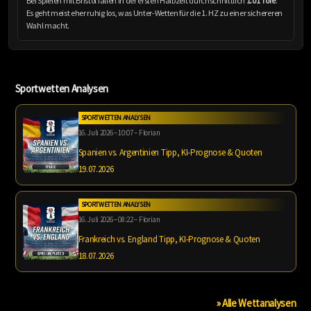
Bei Spielen mit Bristol fallen in der ersten Halbzeit durchschnittlich
1.01 Tore
.
Es geht meist eher ruhig los, was Unter-Wetten für die 1. HZ zu einer sichereren
Wahl macht.
Sportwetten Analysen
SPORTWETTEN ANALYSEN
16. Juli 2026 – 10:07 – Florian
Spanien vs. Argentinien Tipp, KI-Prognose & Quoten
19.07.2026
SPORTWETTEN ANALYSEN
16. Juli 2026 – 08:22 – Florian
Frankreich vs. England Tipp, KI-Prognose & Quoten
18.07.2026
» Alle Wettanalysen