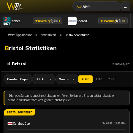
...
Ligen
Zum
9,1
»
8,9
»
22Bet
Scored
★
★
Bewertung
/10
Bewertung
/10
Inhalt
springen
»
»
Wett-Tipps heute
Statistiken
Bristol Statistiken
Bristol Statistiken
📊 Bristol
SAISON 2026/2027
90 Min
1. HZ
2. HZ
ℹ️ Die neue Saison hat noch nicht begonnen. Form, Serien und Ergebnisdetails basieren
deshalb auf den letzten verfügbaren Pflichtspielen.
BRISTOL TOP-TREND
Carabao Cup
Sa., 08.08. · 16:00 Uhr