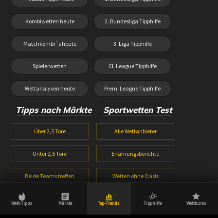
Kombiwetten heute
2. Bundesliga Tipphilfe
Matchkombi´s heute
3. Liga Tipphilfe
Spielerwetten
CL League Tipphilfe
Wettanalysen heute
Prem. League Tipphilfe
Tipps nach Märkte
Sportwetten Test
Über 2,5 Tore
Alle Wettanbieter
Unter 2,5 Tore
Erfahrungsberichte
Beide Teams treffen
Wetten ohne Oasis
1X2 Wetten
Wetten ohne Lugas
Wett-Tipps
Märkte
Top-Trends
Tipphilfe
Wettbüros