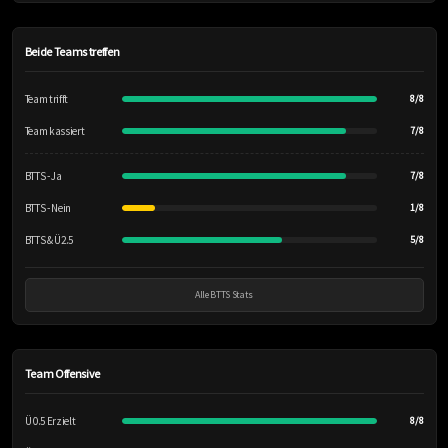
Beide Teams treffen
Team trifft
8/8
Team kassiert
7/8
BTTS - Ja
7/8
BTTS - Nein
1/8
BTTS & Ü2.5
5/8
Alle BTTS Stats
Team Offensive
Ü 0.5 Erzielt
8/8