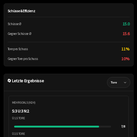
Schüsse & Effizienz
15.0
Schüsse Ø
15.6
Gegner Schüsse Ø
11%
Tore pro Schuss
10%
Gegner Tore pro Schuss
🔄 Letzte Ergebnisse
MEHR GOALS (H2H)
S:3 U:3 N:2
Ü 1.5 TORE
7/8
Ü 2.5 TORE