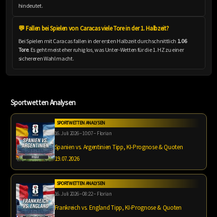
hindeutet.
💬 Fallen bei Spielen von Caracas viele Tore in der 1. Halbzeit?
Bei Spielen mit Caracas fallen in der ersten Halbzeit durchschnittlich
1.06
Tore
. Es geht meist eher ruhig los, was Unter-Wetten für die 1. HZ zu einer
sichereren Wahl macht.
Sportwetten Analysen
SPORTWETTEN ANALYSEN
16. Juli 2026 – 10:07 – Florian
Spanien vs. Argentinien Tipp, KI-Prognose & Quoten
19.07.2026
SPORTWETTEN ANALYSEN
16. Juli 2026 – 08:22 – Florian
Frankreich vs. England Tipp, KI-Prognose & Quoten