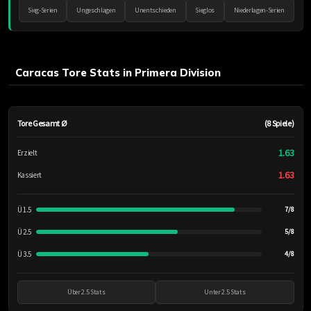
Sieg-Serien
Ungeschlagen
Unentschieden
Sieglos
Niederlagen-Serien
Caracas Tore Stats in Primera Division
Tore Gesamt Ø
(8 Spiele)
1.63
Erzielt
1.63
Kassiert
Ü 1.5
7/8
Ü 2.5
5/8
Ü 3.5
4/8
Über 2.5 Stats
Unter 2.5 Stats