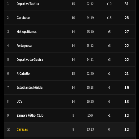
31
1
Deportivo Táchira
15
22:12
+10
28
2
Carabobo
16
34:19
+15
27
3
Metropolitanos
14
15:10
+5
22
4
Portuguesa
14
18:12
+6
22
5
Deportivo La Guaira
14
14:11
+3
21
6
P. Cabello
15
22:20
+2
19
7
Estudiantes Mérida
14
15:18
-3
13
8
UCV
14
16:25
-9
12
9
Zamora Fútbol Club
9
10:9
+1
12
10
Caracas
8
13:13
0