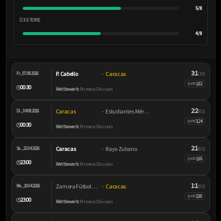
5/8
Ü 3.5 TORE
4/8
3:1
P. Cabello
Caracas
Fr., 07.08.2026
–
(1:0)
1,62
QUOTE
00:30
🕒
Wettbewerb:
Primera Division
2:2
Caracas
Estudiantes Mérida
Di., 04.08.2026
–
(0:1)
3,24
QUOTE
00:30
🕒
Wettbewerb:
Primera Division
2:1
Caracas
Rayo Zuliano
Sa., 25.04.2026
–
(0:1)
1,65
QUOTE
23:00
🕒
Wettbewerb:
Primera Division
1:1
Zamora Fútbol Club
Caracas
Mo., 20.04.2026
–
(0:1)
2,95
QUOTE
23:00
🕒
Wettbewerb:
Primera Division