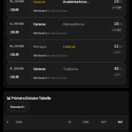
1:3
Caracas
Academia Anzoátegui
Mo., 13.04.2026
–
(0:2)
3,94
QUOTE
01:00
🕒
Wettbewerb:
Primera Division
1:0
Caracas
Metropolitanos
Sa., 04.04.2026
–
(0:0)
2,51
QUOTE
01:30
🕒
Wettbewerb:
Primera Division
1:1
Monagas
Caracas
Mo., 23.03.2026
–
(1:0)
–
QUOTE
01:30
🕒
Wettbewerb:
Primera Division
4:2
Caracas
Trujillanos
Mi., 18.03.2026
–
(1:1)
–
QUOTE
01:30
🕒
Wettbewerb:
Primera Division
📊 Primera Division Tabelle
#
TEAM
SP
TORE
DIFF
PKT