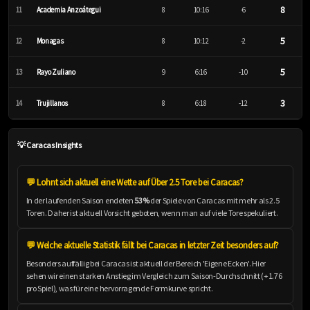
8
11
Academia Anzoátegui
8
10:16
-6
5
12
Monagas
8
10:12
-2
5
13
Rayo Zuliano
9
6:16
-10
3
14
Trujillanos
8
6:18
-12
💡 Caracas Insights
💬 Lohnt sich aktuell eine Wette auf Über 2.5 Tore bei Caracas?
In der laufenden Saison endeten
53%
der Spiele von Caracas mit mehr als 2.5
Toren. Daher ist aktuell Vorsicht geboten, wenn man auf viele Tore spekuliert.
💬 Welche aktuelle Statistik fällt bei Caracas in letzter Zeit besonders auf?
Besonders auffällig bei Caracas ist aktuell der Bereich 'Eigene Ecken'. Hier
sehen wir einen starken Anstieg im Vergleich zum Saison-Durchschnitt (+1.76
pro Spiel), was für eine hervorragende Formkurve spricht.