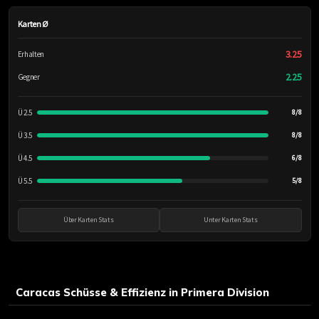
Karten Ø
3.25
Erhalten
2.25
Gegner
Ü 2.5
8/8
Ü 3.5
8/8
Ü 4.5
6/8
Ü 5.5
5/8
Über Karten Stats
Unter Karten Stats
Caracas Schüsse & Effizienz in Primera Division