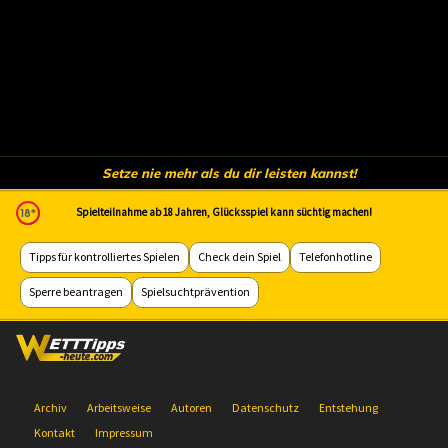
Setze nie mehr als du dir leisten kannst!
Spielteilnahme ab 18 Jahren, Glücksspiel kann süchtig machen!
Tipps für kontrolliertes Spielen
Check dein Spiel
Telefonhotline
Sperre beantragen
Spielsuchtprävention
Archiv
Arbeitsweise
Autoren
Datenschutz
Entstehung
Kontakt
Impressum