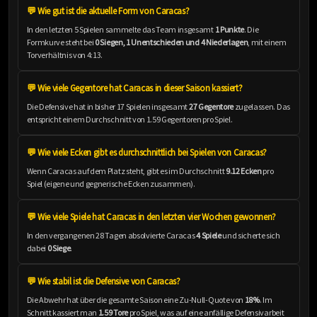
💬 Wie gut ist die aktuelle Form von Caracas?
In den letzten 5 Spielen sammelte das Team insgesamt
1 Punkte
. Die
Formkurve steht bei
0 Siegen, 1 Unentschieden und 4 Niederlagen
, mit einem
Torverhältnis von 4:13.
💬 Wie viele Gegentore hat Caracas in dieser Saison kassiert?
Die Defensive hat in bisher 17 Spielen insgesamt
27 Gegentore
zugelassen. Das
entspricht einem Durchschnitt von 1.59 Gegentoren pro Spiel.
💬 Wie viele Ecken gibt es durchschnittlich bei Spielen von Caracas?
Wenn Caracas auf dem Platz steht, gibt es im Durchschnitt
9.12 Ecken
pro
Spiel (eigene und gegnerische Ecken zusammen).
💬 Wie viele Spiele hat Caracas in den letzten vier Wochen gewonnen?
In den vergangenen 28 Tagen absolvierte Caracas
4 Spiele
und sicherte sich
dabei
0 Siege
.
💬 Wie stabil ist die Defensive von Caracas?
Die Abwehr hat über die gesamte Saison eine Zu-Null-Quote von
18%
. Im
Schnitt kassiert man
1.59 Tore
pro Spiel, was auf eine anfällige Defensivarbeit