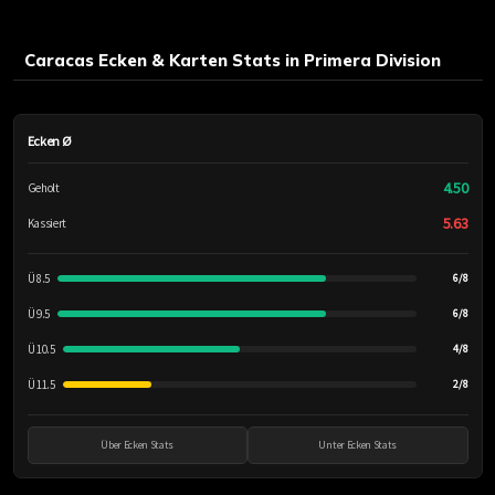
Caracas Ecken & Karten Stats in Primera Division
Ecken Ø
4.50
Geholt
5.63
Kassiert
Ü 8.5
6/8
Ü 9.5
6/8
Ü 10.5
4/8
Ü 11.5
2/8
Über Ecken Stats
Unter Ecken Stats