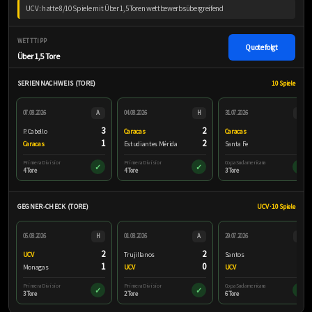
UCV: hatte 8/10 Spiele mit Über 1,5 Toren wettbewerbsübergreifend
WETTTIPP
Quote folgt
Über 1,5 Tore
SERIENNACHWEIS (TORE)
10 Spiele
07.08.2026
A
04.08.2026
H
31.07.2026
H
3
2
0
P. Cabello
Caracas
Caracas
1
2
3
Caracas
Estudiantes Mérida
Santa Fe
Primera Division
Primera Division
Copa Sudamericana
✓
✓
✓
4 Tore
4 Tore
3 Tore
GEGNER-CHECK (TORE)
UCV · 10 Spiele
05.08.2026
H
01.08.2026
A
29.07.2026
A
2
2
4
UCV
Trujillanos
Santos
1
0
2
Monagas
UCV
UCV
Primera Division
Primera Division
Copa Sudamericana
✓
✓
✓
3 Tore
2 Tore
6 Tore