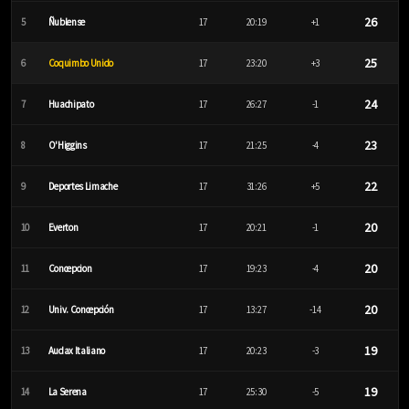
26
5
Ñublense
17
20:19
+1
25
6
Coquimbo Unido
17
23:20
+3
24
7
Huachipato
17
26:27
-1
23
8
O'Higgins
17
21:25
-4
22
9
Deportes Limache
17
31:26
+5
20
10
Everton
17
20:21
-1
20
11
Concepcion
17
19:23
-4
20
12
Univ. Concepción
17
13:27
-14
19
13
Audax Italiano
17
20:23
-3
19
14
La Serena
17
25:30
-5