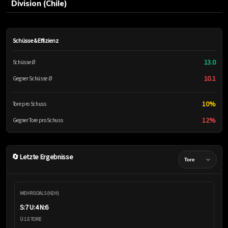
Division (Chile)
Schüsse & Effizienz
13.0
Schüsse Ø
10.1
Gegner Schüsse Ø
10%
Tore pro Schuss
12%
Gegner Tore pro Schuss
🔄 Letzte Ergebnisse
MEHR GOALS (H2H)
S:7 U:4 N:6
Ü 1.5 TORE