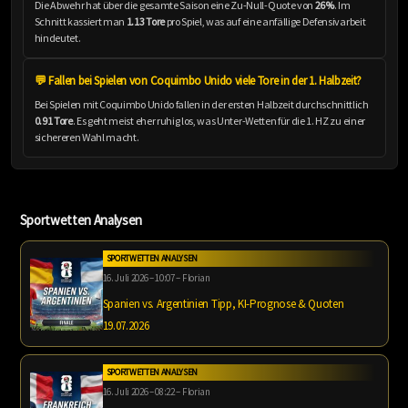
Die Abwehr hat über die gesamte Saison eine Zu-Null-Quote von
26%
. Im
Schnitt kassiert man
1.13 Tore
pro Spiel, was auf eine anfällige Defensivarbeit
hindeutet.
💬 Fallen bei Spielen von Coquimbo Unido viele Tore in der 1. Halbzeit?
Bei Spielen mit Coquimbo Unido fallen in der ersten Halbzeit durchschnittlich
0.91 Tore
. Es geht meist eher ruhig los, was Unter-Wetten für die 1. HZ zu einer
sichereren Wahl macht.
Sportwetten Analysen
SPORTWETTEN ANALYSEN
16. Juli 2026 – 10:07 – Florian
Spanien vs. Argentinien Tipp, KI-Prognose & Quoten
19.07.2026
SPORTWETTEN ANALYSEN
16. Juli 2026 – 08:22 – Florian