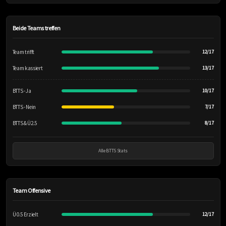
Beide Teams treffen
Team trifft
12/17
Team kassiert
13/17
BTTS - Ja
10/17
BTTS - Nein
7/17
BTTS & Ü2.5
8/17
Alle BTTS Stats
Team Offensive
Ü 0.5 Erzielt
12/17