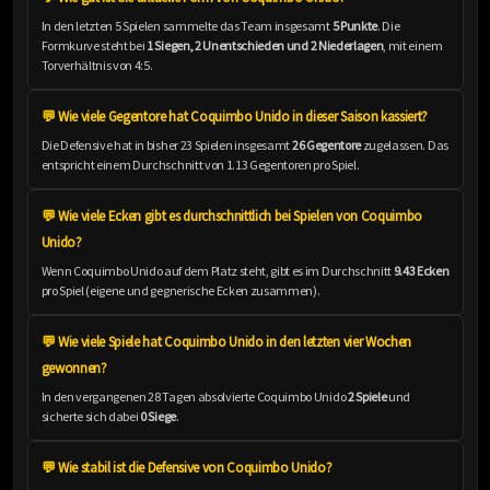
In den letzten 5 Spielen sammelte das Team insgesamt
5 Punkte
. Die
Formkurve steht bei
1 Siegen, 2 Unentschieden und 2 Niederlagen
, mit einem
Torverhältnis von 4:5.
💬 Wie viele Gegentore hat Coquimbo Unido in dieser Saison kassiert?
Die Defensive hat in bisher 23 Spielen insgesamt
26 Gegentore
zugelassen. Das
entspricht einem Durchschnitt von 1.13 Gegentoren pro Spiel.
💬 Wie viele Ecken gibt es durchschnittlich bei Spielen von Coquimbo
Unido?
Wenn Coquimbo Unido auf dem Platz steht, gibt es im Durchschnitt
9.43 Ecken
pro Spiel (eigene und gegnerische Ecken zusammen).
💬 Wie viele Spiele hat Coquimbo Unido in den letzten vier Wochen
gewonnen?
In den vergangenen 28 Tagen absolvierte Coquimbo Unido
2 Spiele
und
sicherte sich dabei
0 Siege
.
💬 Wie stabil ist die Defensive von Coquimbo Unido?