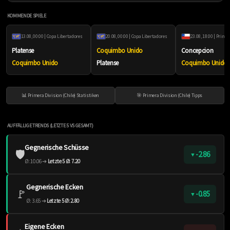
KOMMENDE SPIELE
13.08, 00:00 | Copa Libertadores
20.08, 00:00 | Copa Libertadores
Platense
Coquimbo Unido
Concepcion
Coquimbo Unido
Platense
Coquimbo Unido
📊 Primera Division (Chile) Statistiken
🎯 Primera Division (Chile) Tipps
AUFFÄLLIGE TRENDS (LETZTE 5 VS GESAMT)
Gegnerische Schüsse
🛡️
-2.86
▼
Ø: 10.06 ➔
Letzte 5 Ø: 7.20
Gegnerische Ecken
🚩
-0.85
▼
Ø: 3.65 ➔
Letzte 5 Ø: 2.80
Eigene Ecken