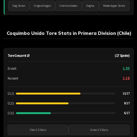
Sieg-Serien
Ungeschlagen
Unentschieden
Sieglos
Niederlagen-Serien
Coquimbo Unido Tore Stats in Primera Division (Chile)
Tore Gesamt Ø
(17 Spiele)
1.35
Erzielt
1.18
Kassiert
Ü 1.5
11/17
Ü 2.5
9/17
Ü 3.5
6/17
Über 2.5 Stats
Unter 2.5 Stats