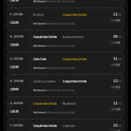
18:30
🕒
Wettbewerb:
Primera Division (Chile)
1:1
Everton
Coquimbo Unido
Fr., 22.05.2026
–
(0:0)
3,04
QUOTE
21:00
🕒
Wettbewerb:
Primera Division (Chile)
3:0
Coquimbo Unido
Audax Italiano
Sa., 16.05.2026
–
(2:0)
1,69
QUOTE
02:00
🕒
Wettbewerb:
Primera Division (Chile)
3:1
Colo-Colo
Coquimbo Unido
So., 03.05.2026
–
(1:0)
1,91
QUOTE
23:30
🕒
Wettbewerb:
Primera Division (Chile)
1:2
Unión La Calera
Coquimbo Unido
Sa., 25.04.2026
–
(0:0)
2,31
QUOTE
00:00
🕒
Wettbewerb:
Primera Division (Chile)
1:1
Coquimbo Unido
Ñublense
So., 19.04.2026
–
(1:0)
3,34
QUOTE
18:30
🕒
Wettbewerb:
Primera Division (Chile)
3:2
Coquimbo Unido
Cobresal
Fr., 03.04.2026
–
(1:0)