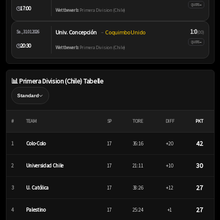
–
QUOTE
17:00
🕒
Wettbewerb:
Primera Division (Chile)
1:0
Univ. Concepción
Coquimbo Unido
Sa., 31.01.2026
–
(0:0)
–
QUOTE
20:30
🕒
Wettbewerb:
Primera Division (Chile)
📊 Primera Division (Chile) Tabelle
#
TEAM
SP
TORE
DIFF
PKT
42
1
Colo-Colo
17
36:16
+20
30
2
Universidad Chile
17
21:11
+10
27
3
U. Católica
17
38:26
+12
27
4
Palestino
17
25:24
+1