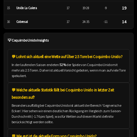
19
15
Unión La Calera
17
19:28
-9
14
16
Cobresal
17
24:35
-11
💡 Coquimbo Unido Insights
💬 Lohnt sich aktuell eine Wette auf Über 2.5 Tore bei Coquimbo Unido?
In der laufenden Saison endeten
52%
der Spiele von Coquimbo Unido mit
mehr als 2.5 Toren. Daher ist aktuell Vorsicht geboten, wenn man auf viele Tore
spekuliert.
💬 Welche aktuelle Statistik fällt bei Coquimbo Unido in letzter Zeit
besonders auf?
Besonders auffällig bei Coquimbo Unido ist aktuell der Bereich 'Gegnerische
Ecken'. Hier sehen wir einen deutlichen Rückgang im Vergleich zum Saison-
Durchschnitt (-1.76 pro Spiel), was für Wetten auf diesen Markt definitiv
berücksichtigt werden sollte.
💬 Wie gut ist die aktuelle Form von Coquimbo Unido?