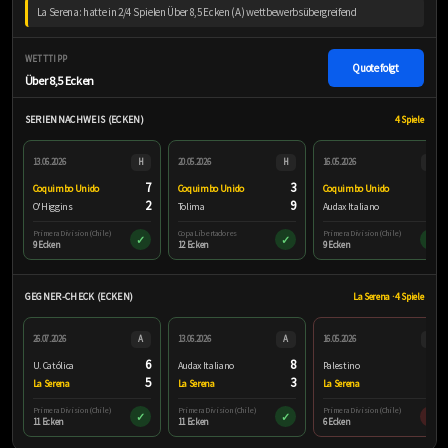
La Serena: hatte in 2/4 Spielen Über 8,5 Ecken (A) wettbewerbsübergreifend
WETTTIPP
Quote folgt
Über 8,5 Ecken
SERIENNACHWEIS (ECKEN)
4 Spiele
13.06.2026
H
20.05.2026
H
16.05.2026
H
7
3
8
Coquimbo Unido
Coquimbo Unido
Coquimbo Unido
2
9
1
O'Higgins
Tolima
Audax Italiano
Primera Division (Chile)
Copa Libertadores
Primera Division (Chile)
✓
✓
✓
9 Ecken
12 Ecken
9 Ecken
GEGNER-CHECK (ECKEN)
La Serena · 4 Spiele
26.07.2026
A
13.06.2026
A
16.05.2026
A
6
8
2
U. Católica
Audax Italiano
Palestino
5
3
4
La Serena
La Serena
La Serena
Primera Division (Chile)
Primera Division (Chile)
Primera Division (Chile)
✓
✓
×
11 Ecken
11 Ecken
6 Ecken