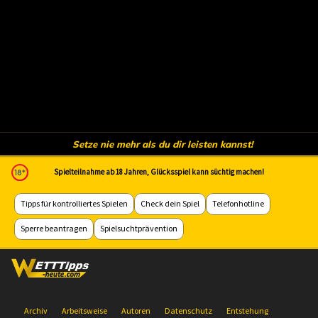
Setze nie mehr als du dir leisten kannst!
Spielteilnahme ab 18 Jahren, Glücksspiel kann süchtig machen!
Tipps für kontrolliertes Spielen
Check dein Spiel
Telefonhotline
Sperre beantragen
Spielsuchtprävention
Archiv
Arbeitsweise
Autoren
Datenschutz
Entstehung