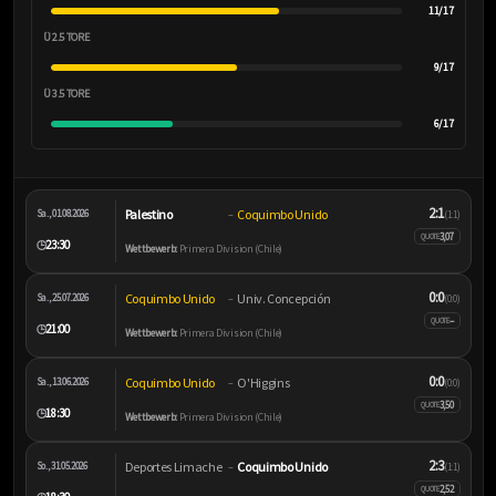
11/17
Ü 2.5 TORE
9/17
Ü 3.5 TORE
6/17
2:1
Palestino
Coquimbo Unido
Sa., 01.08.2026
–
(1:1)
3,07
QUOTE
23:30
🕒
Wettbewerb:
Primera Division (Chile)
0:0
Coquimbo Unido
Univ. Concepción
Sa., 25.07.2026
–
(0:0)
–
QUOTE
21:00
🕒
Wettbewerb:
Primera Division (Chile)
0:0
Coquimbo Unido
O'Higgins
Sa., 13.06.2026
–
(0:0)
3,50
QUOTE
18:30
🕒
Wettbewerb:
Primera Division (Chile)
2:3
Deportes Limache
Coquimbo Unido
So., 31.05.2026
–
(1:1)
2,52
QUOTE