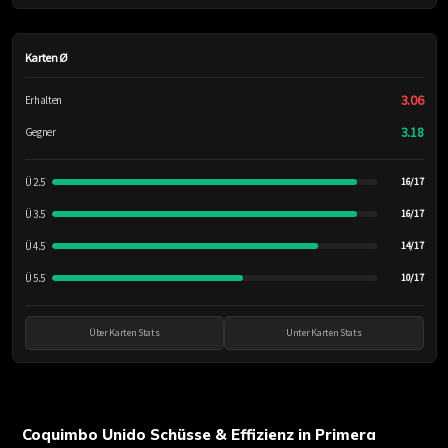
Karten Ø
3.06
Erhalten
3.18
Gegner
Ü 2.5
16/17
Ü 3.5
16/17
Ü 4.5
14/17
Ü 5.5
10/17
Über Karten Stats
Unter Karten Stats
Coquimbo Unido Schüsse & Effizienz in Primera