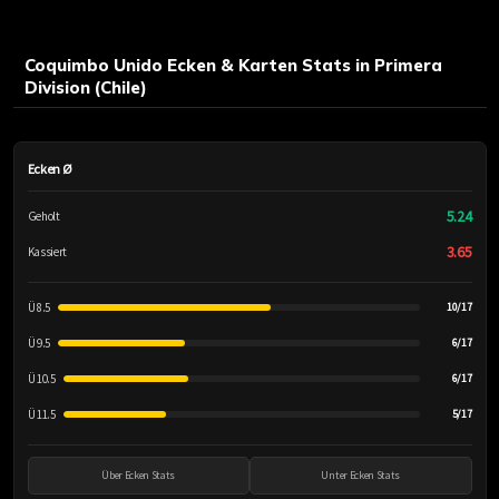
Coquimbo Unido Ecken & Karten Stats in Primera
Division (Chile)
Ecken Ø
5.24
Geholt
3.65
Kassiert
Ü 8.5
10/17
Ü 9.5
6/17
Ü 10.5
6/17
Ü 11.5
5/17
Über Ecken Stats
Unter Ecken Stats