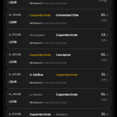
1,37
QUOTE
22:30
🕒
Wettbewerb:
Primera Division (Chile)
0:1
Coquimbo Unido
Universidad Chile
Sa., 14.03.2026
–
(0:0)
–
QUOTE
23:00
🕒
Wettbewerb:
Primera Division (Chile)
1:3
Huachipato
Coquimbo Unido
Sa., 07.03.2026
–
(0:1)
–
QUOTE
17:00
🕒
Wettbewerb:
Primera Division (Chile)
0:1
Coquimbo Unido
Concepcion
Sa., 28.02.2026
–
(0:1)
–
QUOTE
17:00
🕒
Wettbewerb:
Primera Division (Chile)
3:1
U. Católica
Coquimbo Unido
So., 22.02.2026
–
(1:1)
–
QUOTE
01:30
🕒
Wettbewerb:
Primera Division (Chile)
0:1
La Serena
Coquimbo Unido
Sa., 14.02.2026
–
(0:0)
–
QUOTE
17:00
🕒
Wettbewerb:
Primera Division (Chile)
3:1
Coquimbo Unido
Palestino
Sa., 07.02.2026
–
(2:0)