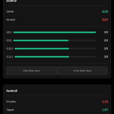
Ecken Ø
6.00
Geholt
5.67
Kassiert
Ü 8.5
3/3
Ü 9.5
2/3
Ü 10.5
2/3
Ü 11.5
2/3
Über Ecken Stats
Unter Ecken Stats
Karten Ø
1.33
Erhalten
1.67
Gegner