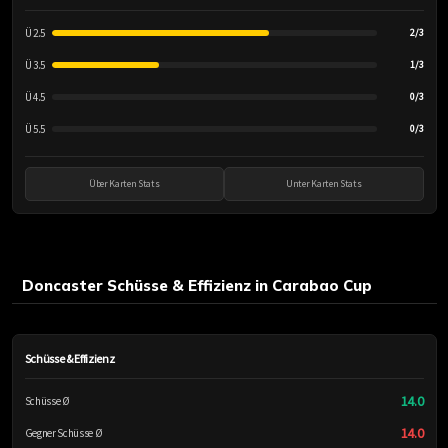
Ü 2.5
2/3
Ü 3.5
1/3
Ü 4.5
0/3
Ü 5.5
0/3
Über Karten Stats
Unter Karten Stats
Doncaster Schüsse & Effizienz in Carabao Cup
Schüsse & Effizienz
14.0
Schüsse Ø
14.0
Gegner Schüsse Ø