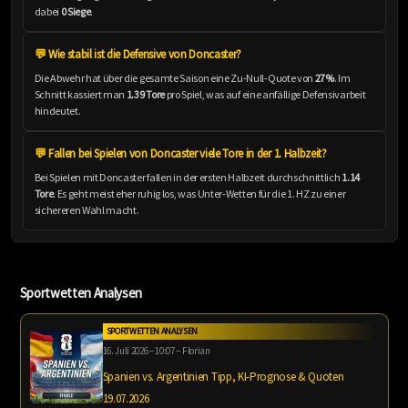
dabei
0 Siege
.
💬 Wie stabil ist die Defensive von Doncaster?
Die Abwehr hat über die gesamte Saison eine Zu-Null-Quote von
27%
. Im
Schnitt kassiert man
1.39 Tore
pro Spiel, was auf eine anfällige Defensivarbeit
hindeutet.
💬 Fallen bei Spielen von Doncaster viele Tore in der 1. Halbzeit?
Bei Spielen mit Doncaster fallen in der ersten Halbzeit durchschnittlich
1.14
Tore
. Es geht meist eher ruhig los, was Unter-Wetten für die 1. HZ zu einer
sichereren Wahl macht.
Sportwetten Analysen
SPORTWETTEN ANALYSEN
16. Juli 2026 – 10:07 – Florian
Spanien vs. Argentinien Tipp, KI-Prognose & Quoten
19.07.2026