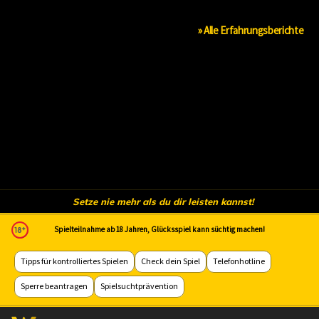
» Alle Erfahrungsberichte
Setze nie mehr als du dir leisten kannst!
Spielteilnahme ab 18 Jahren, Glücksspiel kann süchtig machen!
Tipps für kontrolliertes Spielen
Check dein Spiel
Telefonhotline
Sperre beantragen
Spielsuchtprävention