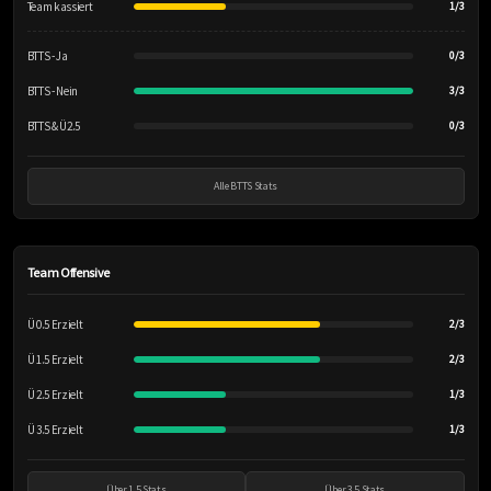
Team kassiert
1/3
BTTS - Ja
0/3
BTTS - Nein
3/3
BTTS & Ü2.5
0/3
Alle BTTS Stats
Team Offensive
Ü 0.5 Erzielt
2/3
Ü 1.5 Erzielt
2/3
Ü 2.5 Erzielt
1/3
Ü 3.5 Erzielt
1/3
Über 1.5 Stats
Über 3.5 Stats