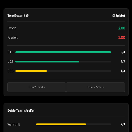
Tore Gesamt Ø
(3 Spiele)
2.00
Erzielt
1.00
Kassiert
Ü 1.5
3/3
Ü 2.5
2/3
Ü 3.5
1/3
Über 2.5 Stats
Unter 2.5 Stats
Beide Teams treffen
Team trifft
2/3