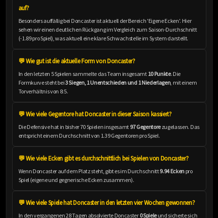
auf?
Besonders auffällig bei Doncaster ist aktuell der Bereich 'Eigene Ecken'. Hier
sehen wir einen deutlichen Rückgang im Vergleich zum Saison-Durchschnitt
(-1.89 pro Spiel), was aktuell eine klare Schwachstelle im System darstellt.
💬 Wie gut ist die aktuelle Form von Doncaster?
In den letzten 5 Spielen sammelte das Team insgesamt
10 Punkte
. Die
Formkurve steht bei
3 Siegen, 1 Unentschieden und 1 Niederlagen
, mit einem
Torverhältnis von 8:5.
💬 Wie viele Gegentore hat Doncaster in dieser Saison kassiert?
Die Defensive hat in bisher 70 Spielen insgesamt
97 Gegentore
zugelassen. Das
entspricht einem Durchschnitt von 1.39 Gegentoren pro Spiel.
💬 Wie viele Ecken gibt es durchschnittlich bei Spielen von Doncaster?
Wenn Doncaster auf dem Platz steht, gibt es im Durchschnitt
9.94 Ecken
pro
Spiel (eigene und gegnerische Ecken zusammen).
💬 Wie viele Spiele hat Doncaster in den letzten vier Wochen gewonnen?
In den vergangenen 28 Tagen absolvierte Doncaster
0 Spiele
und sicherte sich