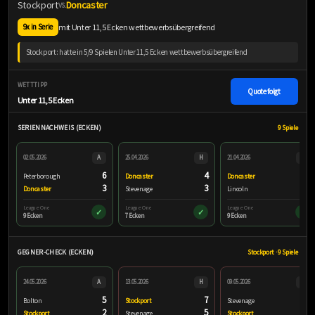
Stockport
Doncaster
VS.
mit Unter 11,5 Ecken wettbewerbsübergreifend
9x in Serie
Stockport: hatte in 5/9 Spielen Unter 11,5 Ecken wettbewerbsübergreifend
WETTTIPP
Quote folgt
Unter 11,5 Ecken
SERIENNACHWEIS (ECKEN)
9 Spiele
02.05.2026
A
25.04.2026
H
21.04.2026
H
6
4
1
Peterborough
Doncaster
Doncaster
3
3
8
Doncaster
Stevenage
Lincoln
League One
League One
League One
✓
✓
✓
9 Ecken
7 Ecken
9 Ecken
GEGNER-CHECK (ECKEN)
Stockport · 9 Spiele
24.05.2026
A
13.05.2026
H
09.05.2026
A
5
7
4
Bolton
Stockport
Stevenage
2
5
10
Stockport
Stevenage
Stockport