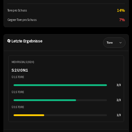
14%
Tore pro Schuss
7%
Gegner Tore pro Schuss
🔄 Letzte Ergebnisse
MEHR GOALS (H2H)
S:2 U:0 N:1
Ü 1.5 TORE
3/3
Ü 2.5 TORE
2/3
Ü 3.5 TORE
1/3