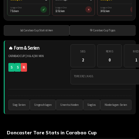
League One
League One
League One
✓
×
×
7 Ecken
12 Ecken
14 Ecken
📊 Carabao Cup Statistiken
🎯 Carabao Cup Tipps
🔥 Form & Serien
SIEG
REMIS
NIED
CARABAO CUP | H & A | 90 MIN
2
0
1
S
S
N
TORE ERZI./KASS.
Sieg-Serien
Ungeschlagen
Unentschieden
Sieglos
Niederlagen-Serien
Doncaster Tore Stats in Carabao Cup