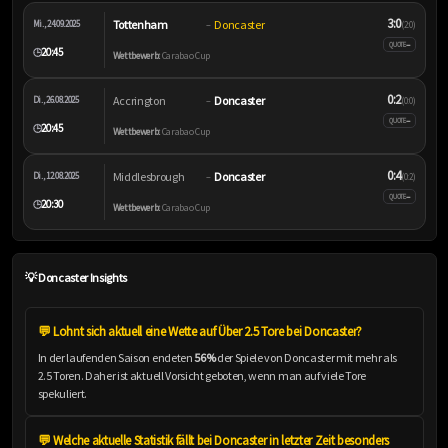
3:0
Tottenham
Doncaster
Mi., 24.09.2025
–
(2:0)
–
QUOTE
20:45
🕒
Wettbewerb:
Carabao Cup
0:2
Accrington
Doncaster
Di., 26.08.2025
–
(0:0)
–
QUOTE
20:45
🕒
Wettbewerb:
Carabao Cup
0:4
Middlesbrough
Doncaster
Di., 12.08.2025
–
(0:2)
–
QUOTE
20:30
🕒
Wettbewerb:
Carabao Cup
💡 Doncaster Insights
💬 Lohnt sich aktuell eine Wette auf Über 2.5 Tore bei Doncaster?
In der laufenden Saison endeten
56%
der Spiele von Doncaster mit mehr als
2.5 Toren. Daher ist aktuell Vorsicht geboten, wenn man auf viele Tore
spekuliert.
💬 Welche aktuelle Statistik fällt bei Doncaster in letzter Zeit besonders