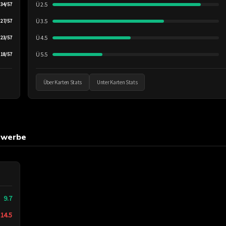
Ü 2.5
34/57
Ü 3.5
27/57
Ü 4.5
23/57
Ü 5.5
18/57
Über Karten Stats
Unter Karten Stats
bewerbe
9.7
14.5