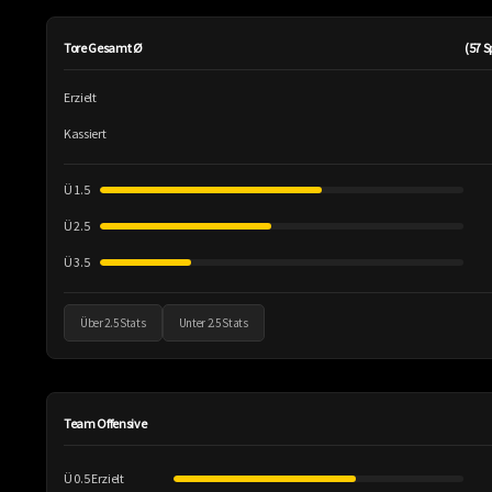
Tore Gesamt Ø
(57 S
Erzielt
Kassiert
Ü 1.5
Ü 2.5
Ü 3.5
Über 2.5 Stats
Unter 2.5 Stats
Team Offensive
Ü 0.5 Erzielt