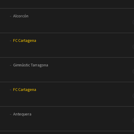
Alcorcón
–
FC Cartagena
–
Gimnàstic Tarragona
–
FC Cartagena
–
Antequera
–