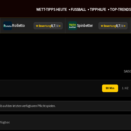
WETT-TIPPS HEUTE
FUSSBALL
TIPPHILFE
TOP-TRENDS
▼
▼
▼
Zum
Inhalt
Rolletto
Spinbetter
8,7
»
8,7
»
★
★
Bewertung
/10
Bewertung
/10
springen
SAISO
90 Min
1. HZ
b auf den letzten verfügbaren Pflichtspielen.
rfügbar.