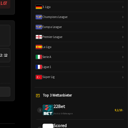
1.07
›
3. Liga
›
Champions League
›
Europa League
›
Premier League
›
La Liga
2 : 12
›
Serie A
›
Ligue 1
›
Süper Lig
Top 3 Wettanbieter
22Bet
›
9,1/10
Test & Erfahrungen
Scored