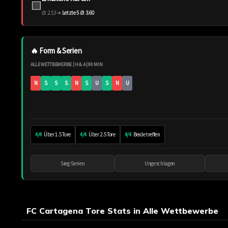
🟨
Ø: 2.53 ➔
Letzte 5 Ø: 3.60
🔥 Form & Serien
ALLE WETTBEWERBE | H & A | 90 MIN
N
S
S
S
N
S
U
S
N
U
4/4
Über 1.5 Tore
4/4
Über 2.5 Tore
4/4
Beide treffen
Sieg-Serien
Ungeschlagen
FC Cartagena Tore Stats in Alle Wettbewerbe