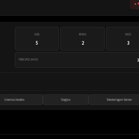
+
▲
SIEG
REMIS
NIED.
5
2
3
1
TORE ERZI./KASS.
Unentschieden
Sieglos
Niederlagen-Serien