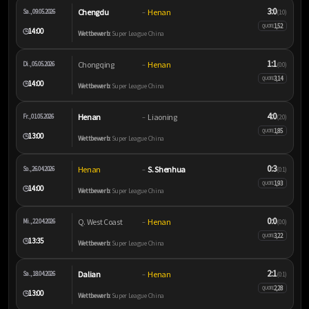
3:0
Chengdu
Henan
Sa., 09.05.2026
–
(1:0)
1,52
QUOTE
14:00
🕒
Wettbewerb:
Super League China
1:1
Chongqing
Henan
Di., 05.05.2026
–
(0:0)
3,14
QUOTE
14:00
🕒
Wettbewerb:
Super League China
4:0
Henan
Liaoning
Fr., 01.05.2026
–
(2:0)
1,85
QUOTE
13:00
🕒
Wettbewerb:
Super League China
0:3
Henan
S. Shenhua
So., 26.04.2026
–
(0:1)
1,93
QUOTE
14:00
🕒
Wettbewerb:
Super League China
0:0
Q. West Coast
Henan
Mi., 22.04.2026
–
(0:0)
3,22
QUOTE
13:35
🕒
Wettbewerb:
Super League China
2:1
Dalian
Henan
Sa., 18.04.2026
–
(0:1)
2,28
QUOTE
13:00
🕒
Wettbewerb:
Super League China