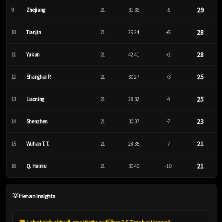
29
9
Zhejiang
21
31:36
-5
28
10
Tianjin
21
29:24
+5
28
11
Yukun
21
42:41
+1
25
12
Shanghai P.
21
30:27
+3
25
13
Liaoning
21
28:32
-4
23
14
Shenzhen
21
30:37
-7
21
15
Wuhan T. T.
21
28:35
-7
21
16
Q. Hainiu
21
30:40
-10
💡 Henan Insights