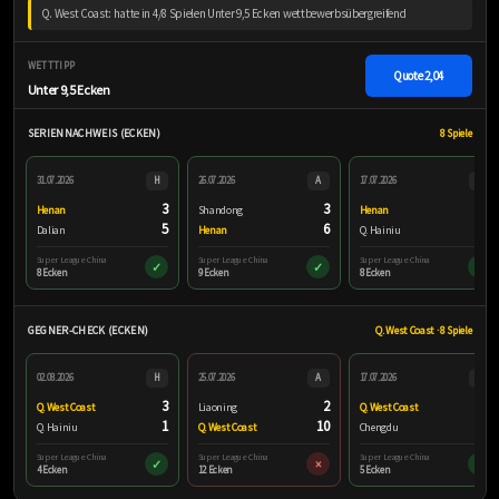
Q. West Coast: hatte in 4/8 Spielen Unter 9,5 Ecken wettbewerbsübergreifend
WETTTIPP
Quote
2,04
Unter 9,5 Ecken
SERIENNACHWEIS (ECKEN)
8 Spiele
31.07.2026
H
26.07.2026
A
17.07.2026
H
3
3
6
Henan
Shandong
Henan
5
6
2
Dalian
Henan
Q. Hainiu
Super League China
Super League China
Super League China
✓
✓
✓
8 Ecken
9 Ecken
8 Ecken
GEGNER-CHECK (ECKEN)
Q. West Coast · 8 Spiele
02.08.2026
H
25.07.2026
A
17.07.2026
H
3
2
1
Q. West Coast
Liaoning
Q. West Coast
1
10
4
Q. Hainiu
Q. West Coast
Chengdu
Super League China
Super League China
Super League China
✓
×
✓
4 Ecken
12 Ecken
5 Ecken