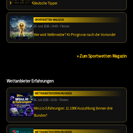
deutsche Tipper
SPORTWETTEN MAGAZIN
29. Juni 2026 – 14:45 – Florian
Wer wird Weltmeister? KI-Prognose nach der Vorrunde!
» Zum Sportwetten Magazin
Wettanbieter Erfahrungen
WETTANBIETER ERFAHRUNGEN
16. Juli 2026 – 15:21 – Tristan
Winz.io Erfahrungen: 11.100€ Auszahlung binnen drei
Stunden?
WETTANBIETER ERFAHRUNGEN