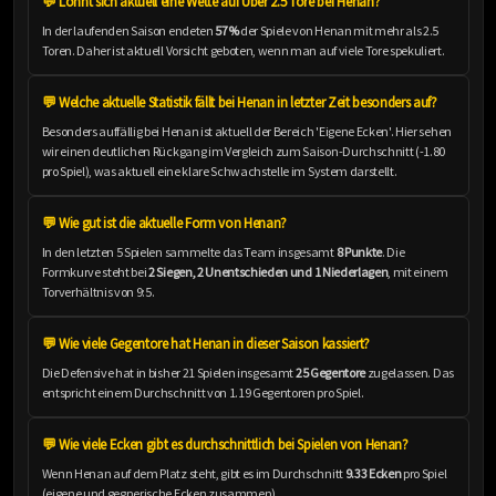
💬 Lohnt sich aktuell eine Wette auf Über 2.5 Tore bei Henan?
In der laufenden Saison endeten
57%
der Spiele von Henan mit mehr als 2.5
Toren. Daher ist aktuell Vorsicht geboten, wenn man auf viele Tore spekuliert.
💬 Welche aktuelle Statistik fällt bei Henan in letzter Zeit besonders auf?
Besonders auffällig bei Henan ist aktuell der Bereich 'Eigene Ecken'. Hier sehen
wir einen deutlichen Rückgang im Vergleich zum Saison-Durchschnitt (-1.80
pro Spiel), was aktuell eine klare Schwachstelle im System darstellt.
💬 Wie gut ist die aktuelle Form von Henan?
In den letzten 5 Spielen sammelte das Team insgesamt
8 Punkte
. Die
Formkurve steht bei
2 Siegen, 2 Unentschieden und 1 Niederlagen
, mit einem
Torverhältnis von 9:5.
💬 Wie viele Gegentore hat Henan in dieser Saison kassiert?
Die Defensive hat in bisher 21 Spielen insgesamt
25 Gegentore
zugelassen. Das
entspricht einem Durchschnitt von 1.19 Gegentoren pro Spiel.
💬 Wie viele Ecken gibt es durchschnittlich bei Spielen von Henan?
Wenn Henan auf dem Platz steht, gibt es im Durchschnitt
9.33 Ecken
pro Spiel
(eigene und gegnerische Ecken zusammen).