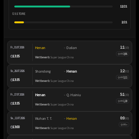
12/21
Ü 3.5 TORE
2/21
1:1
Henan
Dalian
Fr., 31.07.2026
–
(1:0)
3,96
QUOTE
13:35
🕒
Wettbewerb:
Super League China
1:2
Shandong
Henan
So., 26.07.2026
–
(0:2)
3,11
QUOTE
13:35
🕒
Wettbewerb:
Super League China
5:1
Henan
Q. Hainiu
Fr., 17.07.2026
–
(2:0)
1,18
QUOTE
13:35
🕒
Wettbewerb:
Super League China
0:0
Wuhan T. T.
Henan
Sa., 11.07.2026
–
(0:0)
–
QUOTE
13:00
🕒
Wettbewerb:
Super League China