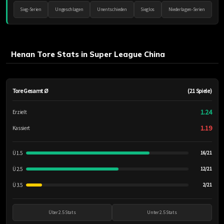
Sieg-Serien
Ungeschlagen
Unentschieden
Sieglos
Niederlagen-Serien
Henan Tore Stats in Super League China
Tore Gesamt Ø
(21 Spiele)
1.24
Erzielt
1.19
Kassiert
Ü 1.5
16/21
Ü 2.5
12/21
Ü 3.5
2/21
Über 2.5 Stats
Unter 2.5 Stats