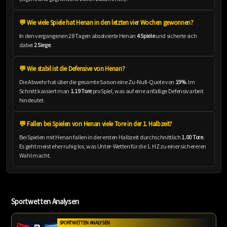
💬 Wie viele Spiele hat Henan in den letzten vier Wochen gewonnen?
In den vergangenen 28 Tagen absolvierte Henan
4 Spiele
und sicherte sich
dabei
2 Siege
.
💬 Wie stabil ist die Defensive von Henan?
Die Abwehr hat über die gesamte Saison eine Zu-Null-Quote von
19%
. Im
Schnitt kassiert man
1.19 Tore
pro Spiel, was auf eine anfällige Defensivarbeit
hindeutet.
💬 Fallen bei Spielen von Henan viele Tore in der 1. Halbzeit?
Bei Spielen mit Henan fallen in der ersten Halbzeit durchschnittlich
1.00 Tore
.
Es geht meist eher ruhig los, was Unter-Wetten für die 1. HZ zu einer sichereren
Wahl macht.
Sportwetten Analysen
SPORTWETTEN ANALYSEN