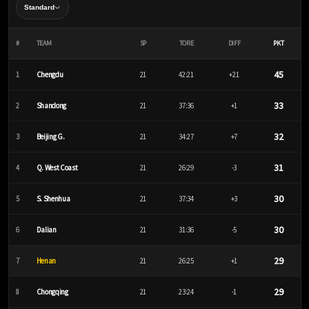
#
TEAM
SP
TORE
DIFF
PKT
45
1
Chengdu
21
42:21
+21
33
2
Shandong
21
37:36
+1
32
3
Beijing G.
21
34:27
+7
31
4
Q. West Coast
21
26:29
-3
30
5
S. Shenhua
21
37:34
+3
30
6
Dalian
21
31:36
-5
29
7
Henan
21
26:25
+1
29
8
Chongqing
21
23:24
-1