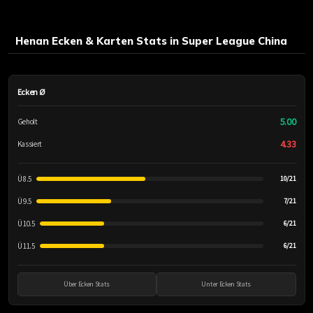
Henan Ecken & Karten Stats in Super League China
Ecken Ø
5.00
Geholt
4.33
Kassiert
Ü 8.5
10/21
Ü 9.5
7/21
Ü 10.5
6/21
Ü 11.5
6/21
Über Ecken Stats
Unter Ecken Stats