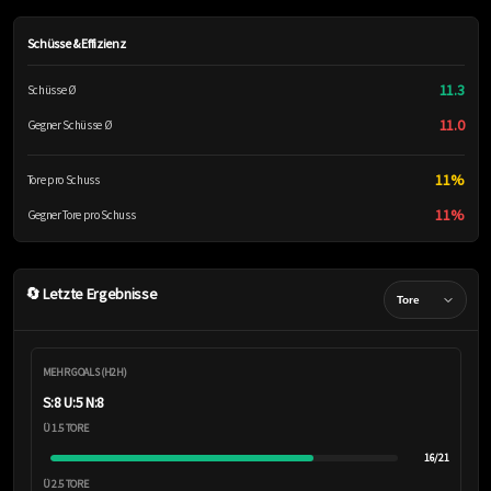
Schüsse & Effizienz
11.3
Schüsse Ø
11.0
Gegner Schüsse Ø
11%
Tore pro Schuss
11%
Gegner Tore pro Schuss
🔄 Letzte Ergebnisse
MEHR GOALS (H2H)
S:8 U:5 N:8
Ü 1.5 TORE
16/21
Ü 2.5 TORE