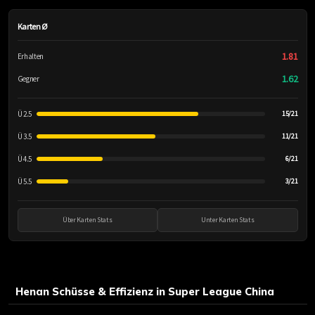
Karten Ø
1.81
Erhalten
1.62
Gegner
Ü 2.5
15/21
Ü 3.5
11/21
Ü 4.5
6/21
Ü 5.5
3/21
Über Karten Stats
Unter Karten Stats
Henan Schüsse & Effizienz in Super League China