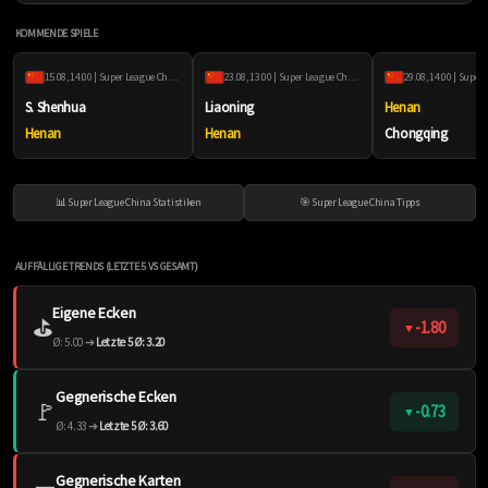
KOMMENDE SPIELE
15.08, 14:00 | Super League China
23.08, 13:00 | Super League China
S. Shenhua
Liaoning
Henan
Henan
Henan
Chongqing
📊 Super League China Statistiken
🎯 Super League China Tipps
AUFFÄLLIGE TRENDS (LETZTE 5 VS GESAMT)
Eigene Ecken
⛳️
-1.80
▼
Ø: 5.00 ➔
Letzte 5 Ø: 3.20
Gegnerische Ecken
🚩
-0.73
▼
Ø: 4.33 ➔
Letzte 5 Ø: 3.60
Gegnerische Karten