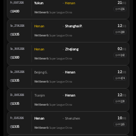
2:1
Yukun
Henan
Fr., 03.07.2026
–
(0:1)
2,56
QUOTE
14:00
🕒
Wettbewerb:
Super League China
1:2
Henan
Shanghai P.
Sa., 27.06.2026
–
(1:1)
2,80
QUOTE
13:35
🕒
Wettbewerb:
Super League China
0:2
Henan
Zhejiang
Sa., 30.05.2026
–
(0:1)
3,42
QUOTE
13:00
🕒
Wettbewerb:
Super League China
1:2
Beijing G.
Henan
Sa., 23.05.2026
–
(1:0)
4,74
QUOTE
13:35
🕒
Wettbewerb:
Super League China
1:2
Tianjin
Henan
Di., 19.05.2026
–
(0:1)
2,30
QUOTE
13:35
🕒
Wettbewerb:
Super League China
1:0
Henan
Shenzhen
Fr., 15.05.2026
–
(0:0)
1,65
QUOTE
13:35
🕒
Wettbewerb:
Super League China