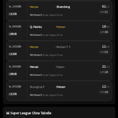
0:1
Henan
Shandong
Sa., 11.04.2026
–
(0:1)
3,17
QUOTE
13:35
🕒
Wettbewerb:
Super League China
1:0
Q. Hainiu
Henan
Sa., 04.04.2026
–
(0:0)
3,96
QUOTE
09:30
🕒
Wettbewerb:
Super League China
1:1
Henan
Wuhan T. T.
Sa., 21.03.2026
–
(0:0)
5,25
QUOTE
13:00
🕒
Wettbewerb:
Super League China
2:1
Henan
Yukun
So., 15.03.2026
–
(1:0)
1,68
QUOTE
09:30
🕒
Wettbewerb:
Super League China
1:2
Shanghai P.
Henan
Sa., 07.03.2026
–
(1:2)
4,38
QUOTE
13:35
🕒
Wettbewerb:
Super League China
📊 Super League China Tabelle