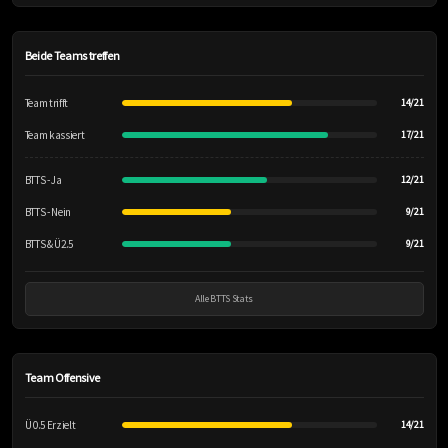
Beide Teams treffen
Team trifft
14/21
Team kassiert
17/21
BTTS - Ja
12/21
BTTS - Nein
9/21
BTTS & Ü2.5
9/21
Alle BTTS Stats
Team Offensive
Ü 0.5 Erzielt
14/21