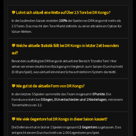
💬 Lohnt sich aktuell eine Wette auf Über 2.5 Tore bei DR Kongo?
In der laufenden Saison endeten
100%
der Spiele von DR Kongo mit mehr als
2.5 Toren. Das macht den Tore-Markt definitiv zu einer attraktiven Option für
Value-Wetten.
💬 Welche aktuelle Statistik fällt bei DR Kongo in letzter Zeit besonders
auf?
Besonders auffällig bei DR Kongo ist aktuell der Bereich 'Erzielte Tore'. Hier
sehen wir einen deutlichen Rückgang im Vergleich zum Saison-Durchschnitt
(0.00 pro Spiel), was aktuell eine klare Schwachstelle im System darstellt.
💬 Wie gut ist die aktuelle Form von DR Kongo?
In den letzten 5 Spielen sammelte das Team insgesamt
0 Punkte
. Die
Formkurve steht bei
0 Siegen, 0 Unentschieden und 1 Niederlagen
, mit einem
Torverhältnis von 1:2.
💬 Wie viele Gegentore hat DR Kongo in dieser Saison kassiert?
Die Defensive hat in bisher 1 Spielen insgesamt
2 Gegentore
zugelassen. Das
entspricht einem Durchschnitt von 2.00 Gegentoren pro Spiel.