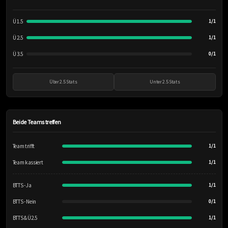
Ü 1.5
1/1
Ü 2.5
1/1
Ü 3.5
0/1
Über 2.5 Stats
Unter 2.5 Stats
Beide Teams treffen
Team trifft
1/1
Team kassiert
1/1
BTTS - Ja
1/1
BTTS - Nein
0/1
BTTS & Ü2.5
1/1