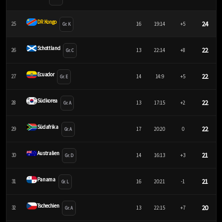
DR Kongo
24
25
16
19:14
+5
Gr. K
Schottland
22
26
13
22:14
+8
Gr. C
Ecuador
22
27
14
14:9
+5
Gr. E
Südkorea
22
28
13
17:15
+2
Gr. A
Südafrika
22
29
17
20:20
0
Gr. A
Australien
21
30
14
16:13
+3
Gr. D
Panama
21
31
16
20:21
-1
Gr. L
Tschechien
20
32
13
22:15
+7
Gr. A