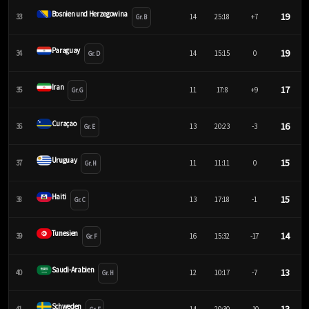
Bosnien und Herzegowina
19
33
14
25:18
+7
Gr. B
Paraguay
19
34
14
15:15
0
Gr. D
Iran
17
35
11
17:8
+9
Gr. G
Curaçao
16
36
13
20:23
-3
Gr. E
Uruguay
15
37
11
11:11
0
Gr. H
Haiti
15
38
13
17:18
-1
Gr. C
Tunesien
14
39
16
15:32
-17
Gr. F
Saudi-Arabien
13
40
12
10:17
-7
Gr. H
Schweden