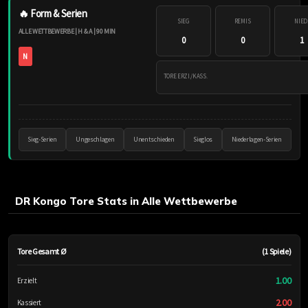
🔥 Form & Serien
SIEG
REMIS
NIED
ALLE WETTBEWERBE | H & A | 90 MIN
0
0
1
N
TORE ERZI./KASS.
Sieg-Serien
Ungeschlagen
Unentschieden
Sieglos
Niederlagen-Serien
DR Kongo Tore Stats in Alle Wettbewerbe
Tore Gesamt Ø
(1 Spiele)
1.00
Erzielt
2.00
Kassiert