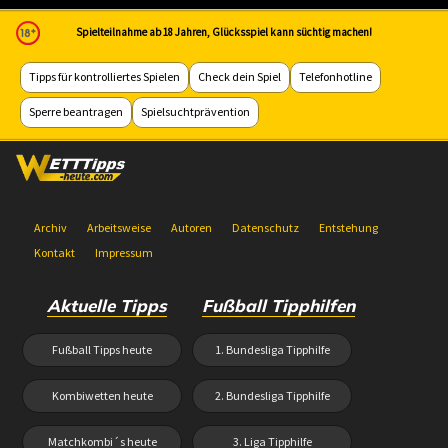
Spielteilnahme ab 18 Jahren, Glücksspiel kann süchtig machen!
Tipps für kontrolliertes Spielen
Check dein Spiel
Telefonhotline
Sperre beantragen
Spielsuchtprävention
Archiv
Arbeitsweise
Autoren
Datenschutz
Entstehung
Kontakt
Impressum
Aktuelle Tipps
Fußball Tipphilfen
Fußball Tipps heute
1. Bundesliga Tipphilfe
Kombiwetten heute
2. Bundesliga Tipphilfe
Matchkombi´s heute
3. Liga Tipphilfe