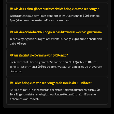
💬 Wie viele Ecken gibt es durchschnittlich bei Spielen von DR Kongo?
Wenn DR Kongo auf dem Platz steht, gibt es im Durchschnitt
8.00 Ecken
pro
Spiel (eigene und gegnerische Ecken zusammen).
💬 Wie viele Spiele hat DR Kongo in den letzten vier Wochen gewonnen?
In den vergangenen 28 Tagen absolvierte DR Kongo
0 Spiele
und sicherte sich
dabei
0 Siege
.
💬 Wie stabil ist die Defensive von DR Kongo?
Die Abwehr hat über die gesamte Saison eine Zu-Null-Quote von
0%
. Im
Schnitt kassiert man
2.00 Tore
pro Spiel, was auf eine anfällige Defensivarbeit
hindeutet.
💬 Fallen bei Spielen von DR Kongo viele Tore in der 1. Halbzeit?
Bei Spielen mit DR Kongo fallen in der ersten Halbzeit durchschnittlich
1.00
Tore
. Es geht meist eher ruhig los, was Unter-Wetten für die 1. HZ zu einer
sichereren Wahl macht.