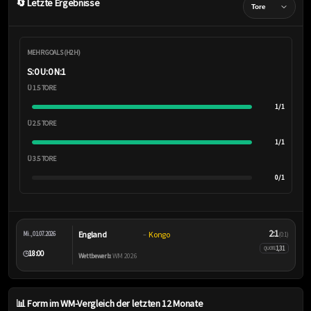
🔄 Letzte Ergebnisse
MEHR GOALS (H2H)
S:0 U:0 N:1
Ü 1.5 TORE
1/1
Ü 2.5 TORE
1/1
Ü 3.5 TORE
0/1
2:1
England
Kongo
Mi., 01.07.2026
–
(0:1)
1,31
QUOTE
18:00
🕒
Wettbewerb:
WM 2026
📊 Form im WM-Vergleich der letzten 12 Monate