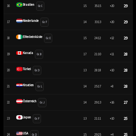
Brasilien
29
16
15
35:15
+20
Gr. C
Niederlande
29
17
14
33:13
+20
Gr. F
Elfenbeinküste
29
18
15
24:12
+12
Gr. E
Kanada
28
19
17
21:10
+11
Gr. B
Türkei
28
20
13
28:18
+10
Gr. D
Kroatien
28
21
14
25:17
+8
Gr. L
Österreich
27
22
14
29:13
+16
Gr. J
Japan
25
23
13
21:11
+10
Gr. F
USA
25
24
15
29:25
+4
Gr. D