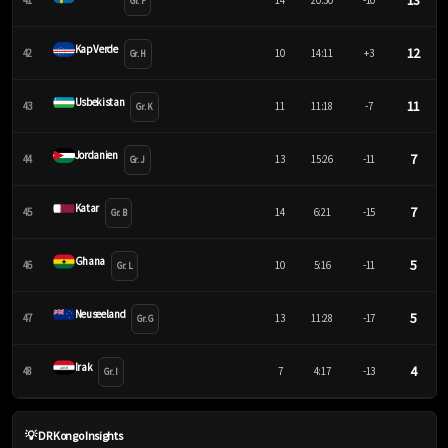
13
41
14
20:30
-10
Gr. F
Kap Verde
12
42
10
14:11
+3
Gr. H
Usbekistan
11
43
11
11:18
-7
Gr. K
Jordanien
7
44
13
15:26
-11
Gr. J
Katar
7
45
14
6:21
-15
Gr. B
Ghana
5
46
10
5:16
-11
Gr. L
Neuseeland
5
47
13
11:28
-17
Gr. G
Irak
4
48
7
4:17
-13
Gr. I
💡 DR Kongo Insights