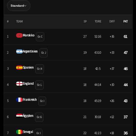
#
TEAM
SP
TORE
DIFF
PKT
Marokko
61
1
27
52:16
+36
Gr. C
Argentinien
47
2
19
43:10
+33
Gr. J
Spanien
46
3
18
42:5
+37
Gr. H
England
44
4
18
44:14
+30
Gr. L
Frankreich
43
5
18
45:19
+26
Gr. I
Ägypten
37
6
21
30:18
+12
Gr. G
Senegal
36
7
22
41:23
+18
Gr. I