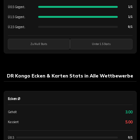
Ü 0.5 Gegent.
1/1
Ü 1.5 Gegent.
1/1
Ü 2.5 Gegent.
0/1
Zu Null Stats
Unter 1.5 Stats
DR Kongo Ecken & Karten Stats in Alle Wettbewerbe
Ecken Ø
3.00
Geholt
5.00
Kassiert
Ü 8.5
0/1