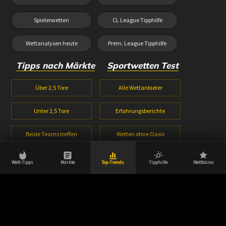
Spielerwetten
CL League Tipphilfe
Wettanalysen heute
Prem. League Tipphilfe
Tipps nach Märkte
Sportwetten Test
Über 2,5 Tore
Alle Wettanbieter
Unter 2,5 Tore
Erfahrungsberichte
Beide Teams treffen
Wetten ohne Oasis
1X2 Wetten
Wetten ohne Lugas
Wett-Tipps
Märkte
Top-Trends
Tipphilfe
Wettbüros
Halbzeitwetten
Wettbonus Vergleich
© 2026 Wetttipps-heute.com | Aktuell, innovativ & zuverlässig.