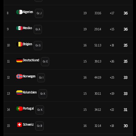
Algerien
36
8
19
33:16
+17
Gr. J
Mexiko
36
9
19
29:14
+15
Gr. A
Belgien
35
10
16
51:13
+38
Gr. G
Deutschland
35
11
15
39:13
+26
Gr. E
Norwegen
33
12
16
44:19
+25
Gr. I
Kolumbien
33
13
15
30:11
+19
Gr. K
Portugal
31
14
15
34:12
+22
Gr. K
Schweiz
30
15
16
32:14
+18
Gr. B