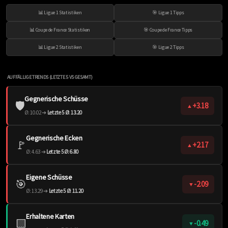
📊 Ligue 1 Statistiken
🎯 Ligue 1 Tipps
📊 Coupe de France Statistiken
🎯 Coupe de France Tipps
📊 Ligue 2 Statistiken
🎯 Ligue 2 Tipps
AUFFÄLLIGE TRENDS (LETZTE 5 VS GESAMT)
Gegnerische Schüsse
🛡️
+3.18
▲
Ø: 10.02 ➔
Letzte 5 Ø: 13.20
Gegnerische Ecken
🚩
+2.17
▲
Ø: 4.63 ➔
Letzte 5 Ø: 6.80
Eigene Schüsse
🎯
-2.09
▼
Ø: 13.29 ➔
Letzte 5 Ø: 11.20
Erhaltene Karten
🟨
-0.49
▼