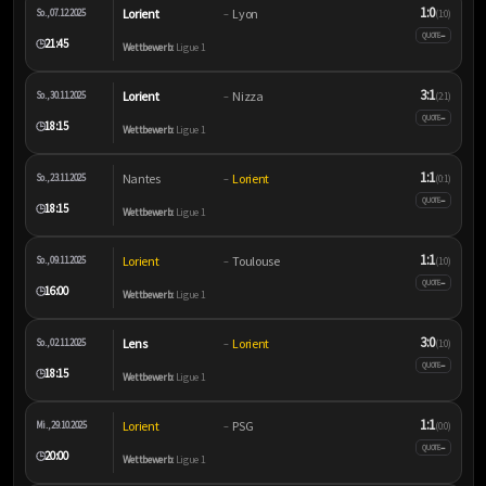
1:0
Lorient
Lyon
So., 07.12.2025
–
(1:0)
–
QUOTE
21:45
🕒
Wettbewerb:
Ligue 1
3:1
Lorient
Nizza
So., 30.11.2025
–
(2:1)
–
QUOTE
18:15
🕒
Wettbewerb:
Ligue 1
1:1
Nantes
Lorient
So., 23.11.2025
–
(0:1)
–
QUOTE
18:15
🕒
Wettbewerb:
Ligue 1
1:1
Lorient
Toulouse
So., 09.11.2025
–
(1:0)
–
QUOTE
16:00
🕒
Wettbewerb:
Ligue 1
3:0
Lens
Lorient
So., 02.11.2025
–
(1:0)
–
QUOTE
18:15
🕒
Wettbewerb:
Ligue 1
1:1
Lorient
PSG
Mi., 29.10.2025
–
(0:0)
–
QUOTE
20:00
🕒
Wettbewerb:
Ligue 1