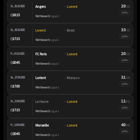
2:0
Angers
Lorient
So., 26.10.2025
–
(1:0)
–
QUOTE
18:15
🕒
Wettbewerb:
Ligue 1
3:3
Lorient
Brest
So., 19.10.2025
–
(1:2)
–
QUOTE
17:15
🕒
Wettbewerb:
Ligue 1
2:0
FC Paris
Lorient
Fr., 03.10.2025
–
(2:0)
–
QUOTE
20:45
🕒
Wettbewerb:
Ligue 1
3:1
Lorient
Monaco
Sa., 27.09.2025
–
(1:0)
–
QUOTE
17:00
🕒
Wettbewerb:
Ligue 1
1:1
Le Havre
Lorient
So., 21.09.2025
–
(0:1)
–
QUOTE
17:15
🕒
Wettbewerb:
Ligue 1
4:0
Marseille
Lorient
Fr., 12.09.2025
–
(3:0)
–
QUOTE
20:45
🕒
Wettbewerb:
Ligue 1