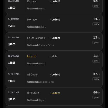
0:2
Rennes
Lorient
Sa., 24.01.2026
–
(0:1)
–
QUOTE
18:00
🕒
Wettbewerb:
Ligue 1
1:3
Monaco
Lorient
Fr., 16.01.2026
–
(0:0)
–
QUOTE
20:00
🕒
Wettbewerb:
Ligue 1
1:3
Hauts Lyonnais
Lorient
Sa., 10.01.2026
–
(1:1)
–
QUOTE
19:00
🕒
Wettbewerb:
Coupe de France
1:1
Lorient
Metz
So., 04.01.2026
–
(0:1)
–
QUOTE
18:15
🕒
Wettbewerb:
Ligue 1
0:7
AS Gosier
Lorient
Sa., 20.12.2025
–
(0:5)
–
QUOTE
16:30
🕒
Wettbewerb:
Coupe de France
0:0
Straßburg
Lorient
So., 14.12.2025
–
(0:0)
–
QUOTE
18:15
🕒
Wettbewerb:
Ligue 1