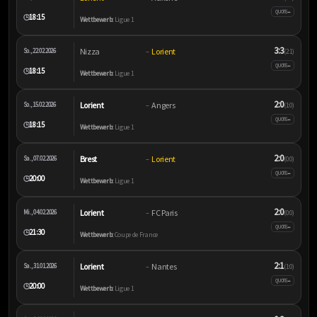
–
QUOTE
18:15
🕒
Wettbewerb:
Ligue 1
3:3
Nizza
Lorient
So., 22.02.2026
–
(2:1)
–
QUOTE
18:15
🕒
Wettbewerb:
Ligue 1
2:0
Lorient
Angers
So., 15.02.2026
–
(1:0)
–
QUOTE
18:15
🕒
Wettbewerb:
Ligue 1
2:0
Brest
Lorient
Sa., 07.02.2026
–
(0:0)
–
QUOTE
20:00
🕒
Wettbewerb:
Ligue 1
2:0
Lorient
FC Paris
Mi., 04.02.2026
–
(0:0)
–
QUOTE
21:30
🕒
Wettbewerb:
Coupe de France
2:1
Lorient
Nantes
Sa., 31.01.2026
–
(1:0)
–
QUOTE
20:00
🕒
Wettbewerb:
Ligue 1