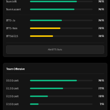
Team trifft
38/51
Team kassiert
36/51
BTTS - Ja
26/51
BTTS - Nein
25/51
BTTS & Ü2.5
19/51
Alle BTTS Stats
Team Offensive
Ü 0.5 Erzielt
38/51
Ü 1.5 Erzielt
27/51
Ü 2.5 Erzielt
15/51
Ü 3.5 Erzielt
7/51