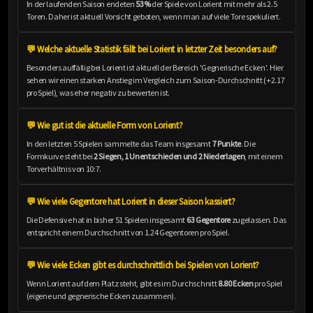
In der laufenden Saison endeten
53%
der Spiele von Lorient mit mehr als 2.5
Toren. Daher ist aktuell Vorsicht geboten, wenn man auf viele Tore spekuliert.
💬 Welche aktuelle Statistik fällt bei Lorient in letzter Zeit besonders auf?
Besonders auffällig bei Lorient ist aktuell der Bereich 'Gegnerische Ecken'. Hier
sehen wir einen starken Anstieg im Vergleich zum Saison-Durchschnitt (+2.17
pro Spiel), was eher negativ zu bewerten ist.
💬 Wie gut ist die aktuelle Form von Lorient?
In den letzten 5 Spielen sammelte das Team insgesamt
7 Punkte
. Die
Formkurve steht bei
2 Siegen, 1 Unentschieden und 2 Niederlagen
, mit einem
Torverhältnis von 10:7.
💬 Wie viele Gegentore hat Lorient in dieser Saison kassiert?
Die Defensive hat in bisher 51 Spielen insgesamt
63 Gegentore
zugelassen. Das
entspricht einem Durchschnitt von 1.24 Gegentoren pro Spiel.
💬 Wie viele Ecken gibt es durchschnittlich bei Spielen von Lorient?
Wenn Lorient auf dem Platz steht, gibt es im Durchschnitt
8.80 Ecken
pro Spiel
(eigene und gegnerische Ecken zusammen).