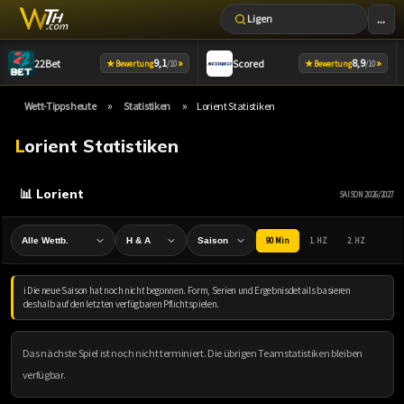
...
Ligen
Zum
9,1
»
8,9
»
22Bet
Scored
★
★
Bewertung
/10
Bewertung
/10
Inhalt
springen
»
»
Wett-Tipps heute
Statistiken
Lorient Statistiken
Lorient Statistiken
📊 Lorient
SAISON 2026/2027
90 Min
1. HZ
2. HZ
ℹ️ Die neue Saison hat noch nicht begonnen. Form, Serien und Ergebnisdetails basieren
deshalb auf den letzten verfügbaren Pflichtspielen.
Das nächste Spiel ist noch nicht terminiert. Die übrigen Teamstatistiken bleiben
verfügbar.