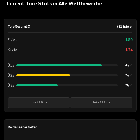
Lorient Tore Stats in Alle Wettbewerbe
Tore Gesamt Ø
(51 Spiele)
1.80
Erzielt
1.24
Kassiert
Ü 1.5
43/51
Ü 2.5
27/51
Ü 3.5
21/51
Über 2.5 Stats
Unter 2.5 Stats
Beide Teams treffen