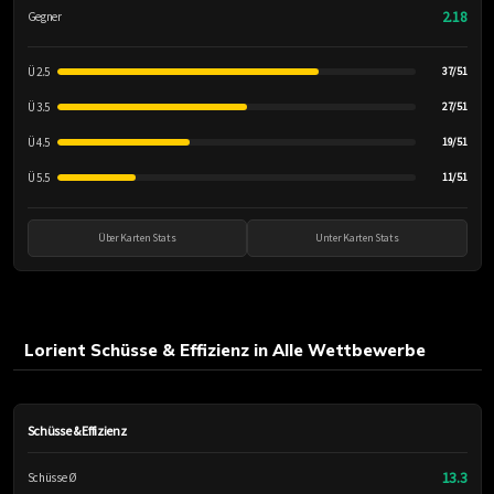
2.18
Gegner
Ü 2.5
37/51
Ü 3.5
27/51
Ü 4.5
19/51
Ü 5.5
11/51
Über Karten Stats
Unter Karten Stats
Lorient Schüsse & Effizienz in Alle Wettbewerbe
Schüsse & Effizienz
13.3
Schüsse Ø