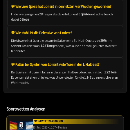
💬 Wie viele Spiele hat Lorient in den letzten vier Wochen gewonnen?
In den vergangenen 28 Tagen absolvierte Lorient
0 Spiele
und sicherte sich
dabei
0 Siege
.
💬 Wie stabil ist die Defensive von Lorient?
Die Abwehr hat über die gesamte Saison eine Zu-Null-Quote von
29%
. Im
Schnitt kassiert man
1.24 Tore
pro Spiel, was auf eine anfällige Defensivarbeit
hindeutet.
💬 Fallen bei Spielen von Lorient viele Tore in der 1. Halbzeit?
Bei Spielen mit Lorient fallen in der ersten Halbzeit durchschnittlich
1.22 Tore
.
Es geht meist eher ruhig los, was Unter-Wetten für die 1. HZ zu einer sichereren
Wahl macht.
Sportwetten Analysen
SPORTWETTEN ANALYSEN
16. Juli 2026 – 10:07 – Florian