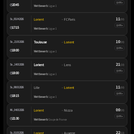
–
QUOTE
20:45
🕒
Wettbewerb:
Ligue 1
1:1
Lorient
FC Paris
So., 05.04.2026
–
(0:0)
–
QUOTE
17:15
🕒
Wettbewerb:
Ligue 1
1:0
Toulouse
Lorient
Sa., 21.03.2026
–
(0:0)
–
QUOTE
18:00
🕒
Wettbewerb:
Ligue 1
2:1
Lorient
Lens
Sa., 14.03.2026
–
(1:0)
–
QUOTE
18:00
🕒
Wettbewerb:
Ligue 1
1:1
Lille
Lorient
So., 08.03.2026
–
(0:0)
–
QUOTE
18:15
🕒
Wettbewerb:
Ligue 1
0:0
Lorient
Nizza
Mi., 04.03.2026
–
(0:0)
–
QUOTE
21:30
🕒
Wettbewerb:
Coupe de France
2:2
Lorient
Auxerre
So., 01.03.2026
–
(2:2)