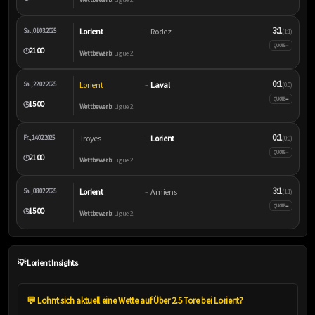
3:1
Lorient
Rodez
Sa., 01.03.2025
–
(1:1)
–
QUOTE
21:00
🕒
Wettbewerb:
Ligue 2
0:1
Lorient
Laval
Sa., 22.02.2025
–
(0:0)
–
QUOTE
15:00
🕒
Wettbewerb:
Ligue 2
0:1
Troyes
Lorient
Fr., 14.02.2025
–
(0:0)
–
QUOTE
21:00
🕒
Wettbewerb:
Ligue 2
3:1
Lorient
Amiens
Sa., 08.02.2025
–
(1:1)
–
QUOTE
15:00
🕒
Wettbewerb:
Ligue 2
💡 Lorient Insights
💬 Lohnt sich aktuell eine Wette auf Über 2.5 Tore bei Lorient?