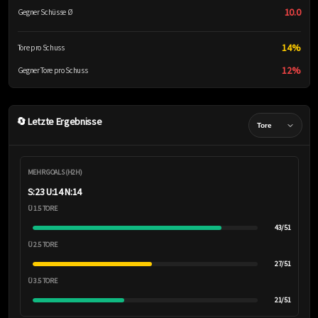
10.0
Gegner Schüsse Ø
14%
Tore pro Schuss
12%
Gegner Tore pro Schuss
🔄 Letzte Ergebnisse
MEHR GOALS (H2H)
S:23 U:14 N:14
Ü 1.5 TORE
43/51
Ü 2.5 TORE
27/51
Ü 3.5 TORE
21/51