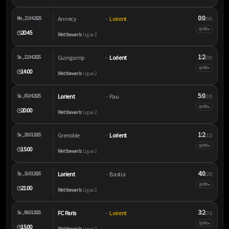
0:0
Annecy
Lorient
Mo., 21.04.2025
–
(0:0)
–
QUOTE
20:45
🕒
Wettbewerb:
Ligue 2
1:2
Guingamp
Lorient
Sa., 12.04.2025
–
(0:0)
–
QUOTE
14:00
🕒
Wettbewerb:
Ligue 2
5:0
Lorient
Pau
Sa., 05.04.2025
–
(1:0)
–
QUOTE
20:00
🕒
Wettbewerb:
Ligue 2
1:2
Grenoble
Lorient
Sa., 29.03.2025
–
(1:2)
–
QUOTE
15:00
🕒
Wettbewerb:
Ligue 2
4:0
Lorient
Bastia
Sa., 15.03.2025
–
(2:0)
–
QUOTE
21:00
🕒
Wettbewerb:
Ligue 2
3:2
FC Paris
Lorient
Sa., 08.03.2025
–
(3:1)
–
QUOTE
15:00
🕒
Wettbewerb:
Ligue 2