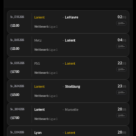
0:2
Lorient
Le Havre
So., 17.05.2026
–
(0:1)
–
QUOTE
21:00
🕒
Wettbewerb:
Ligue 1
0:4
Metz
Lorient
So., 10.05.2026
–
(0:1)
–
QUOTE
21:00
🕒
Wettbewerb:
Ligue 1
2:2
PSG
Lorient
Sa., 02.05.2026
–
(1:1)
–
QUOTE
17:00
🕒
Wettbewerb:
Ligue 1
2:3
Lorient
Straßburg
So., 26.04.2026
–
(1:0)
–
QUOTE
15:00
🕒
Wettbewerb:
Ligue 1
2:0
Lorient
Marseille
Sa., 18.04.2026
–
(1:0)
–
QUOTE
17:00
🕒
Wettbewerb:
Ligue 1
2:0
Lyon
Lorient
So., 12.04.2026
–
(0:0)