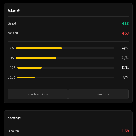
Ecken Ø
4.18
Geholt
4.63
Kassiert
Ü 8.5
24/51
Ü 9.5
21/51
Ü 10.5
13/51
Ü 11.5
9/51
Über Ecken Stats
Unter Ecken Stats
Karten Ø
1.69
Erhalten