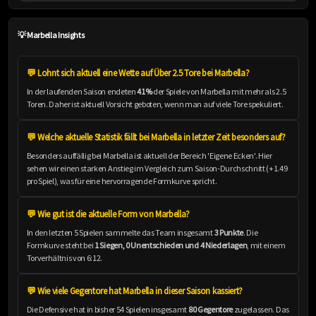
💡 Marbella Insights
💬 Lohnt sich aktuell eine Wette auf Über 2.5 Tore bei Marbella?
In der laufenden Saison endeten
41%
der Spiele von Marbella mit mehr als 2.5
Toren. Daher ist aktuell Vorsicht geboten, wenn man auf viele Tore spekuliert.
💬 Welche aktuelle Statistik fällt bei Marbella in letzter Zeit besonders auf?
Besonders auffällig bei Marbella ist aktuell der Bereich 'Eigene Ecken'. Hier
sehen wir einen starken Anstieg im Vergleich zum Saison-Durchschnitt (+1.49
pro Spiel), was für eine hervorragende Formkurve spricht.
💬 Wie gut ist die aktuelle Form von Marbella?
In den letzten 5 Spielen sammelte das Team insgesamt
3 Punkte
. Die
Formkurve steht bei
1 Siegen, 0 Unentschieden und 4 Niederlagen
, mit einem
Torverhältnis von 6:12.
💬 Wie viele Gegentore hat Marbella in dieser Saison kassiert?
Die Defensive hat in bisher 54 Spielen insgesamt
80 Gegentore
zugelassen. Das