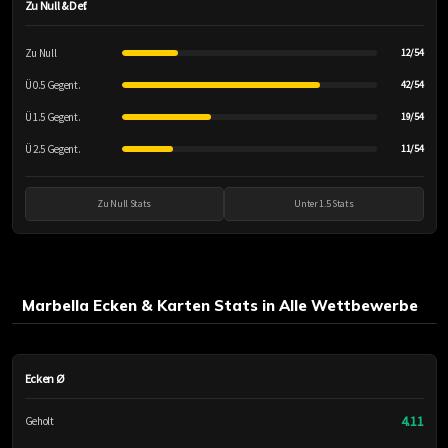
Zu Null & Def.
Zu Null
12/54
Ü 0.5 Gegent.
42/54
Ü 1.5 Gegent.
19/54
Ü 2.5 Gegent.
11/54
Zu Null Stats
Unter 1.5 Stats
Marbella Ecken & Karten Stats in Alle Wettbewerbe
Ecken Ø
4.11
Geholt