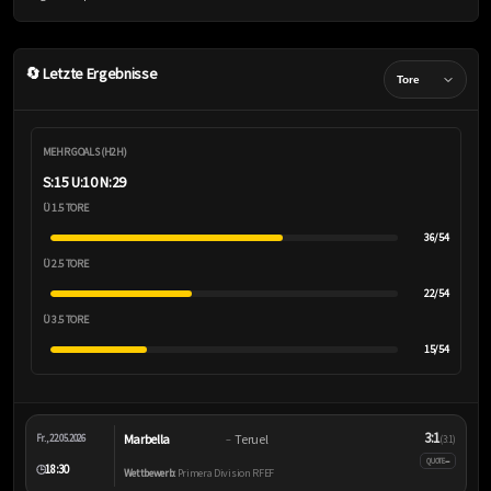
🔄 Letzte Ergebnisse
MEHR GOALS (H2H)
S:15 U:10 N:29
Ü 1.5 TORE
36/54
Ü 2.5 TORE
22/54
Ü 3.5 TORE
15/54
3:1
Marbella
Teruel
Fr., 22.05.2026
–
(3:1)
–
QUOTE
18:30
🕒
Wettbewerb:
Primera Division RFEF