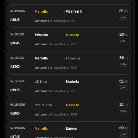
0:1
Marbella
Villarreal II
Sa., 04.04.2026
–
(0:0)
–
QUOTE
16:15
🕒
Wettbewerb:
Primera Division RFEF
2:0
Hércules
Marbella
So., 29.03.2026
–
(2:0)
–
QUOTE
18:45
🕒
Wettbewerb:
Primera Division RFEF
3:0
Marbella
FC Sevilla II
So., 22.03.2026
–
(1:0)
–
QUOTE
13:00
🕒
Wettbewerb:
Primera Division RFEF
0:1
UD Ibiza
Marbella
So., 15.03.2026
–
(0:0)
–
QUOTE
19:15
🕒
Wettbewerb:
Primera Division RFEF
1:1
Real Murcia
Marbella
Mi., 11.03.2026
–
(1:0)
–
QUOTE
20:00
🕒
Wettbewerb:
Primera Division RFEF
0:2
Marbella
Europa
Sa., 07.03.2026
–
(0:2)
–
QUOTE
17:15
🕒
Wettbewerb:
Primera Division RFEF