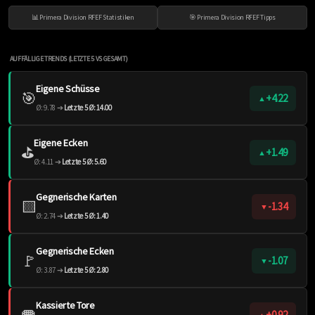
📊 Primera Division RFEF Statistiken
🎯 Primera Division RFEF Tipps
AUFFÄLLIGE TRENDS (LETZTE 5 VS GESAMT)
Eigene Schüsse
🎯
+4.22
▲
Ø: 9.78 ➔
Letzte 5 Ø: 14.00
Eigene Ecken
⛳️
+1.49
▲
Ø: 4.11 ➔
Letzte 5 Ø: 5.60
Gegnerische Karten
🟨
-1.34
▼
Ø: 2.74 ➔
Letzte 5 Ø: 1.40
Gegnerische Ecken
🚩
-1.07
▼
Ø: 3.87 ➔
Letzte 5 Ø: 2.80
Kassierte Tore
🥅
+0.92
▲