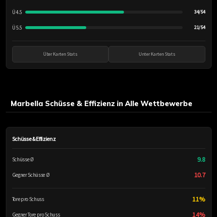
Ü 4.5
34/54
Ü 5.5
21/54
Über Karten Stats
Unter Karten Stats
Marbella Schüsse & Effizienz in Alle Wettbewerbe
Schüsse & Effizienz
9.8
Schüsse Ø
10.7
Gegner Schüsse Ø
11%
Tore pro Schuss
14%
Gegner Tore pro Schuss