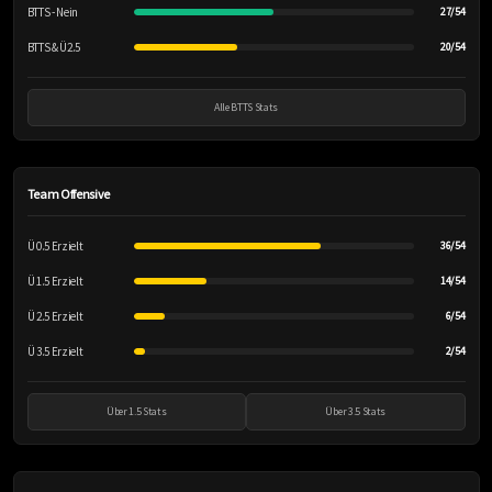
BTTS - Nein
27/54
BTTS & Ü2.5
20/54
Alle BTTS Stats
Team Offensive
Ü 0.5 Erzielt
36/54
Ü 1.5 Erzielt
14/54
Ü 2.5 Erzielt
6/54
Ü 3.5 Erzielt
2/54
Über 1.5 Stats
Über 3.5 Stats