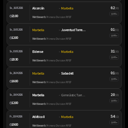
6:2
Alcorcón
Marbella
Sa., 16.05.2026
–
(3:0)
–
QUOTE
21:00
🕒
Wettbewerb:
Primera Division RFEF
0:1
Marbella
Juventud Torremolinos
So., 10.05.2026
–
(0:1)
–
QUOTE
12:00
🕒
Wettbewerb:
Primera Division RFEF
3:1
Eldense
Marbella
So., 03.05.2026
–
(3:0)
–
QUOTE
20:30
🕒
Wettbewerb:
Primera Division RFEF
0:1
Marbella
Sabadell
So., 26.04.2026
–
(0:0)
–
QUOTE
16:00
🕒
Wettbewerb:
Primera Division RFEF
2:0
Marbella
Gimnàstic Tarragona
So., 19.04.2026
–
(1:0)
–
QUOTE
12:00
🕒
Wettbewerb:
Primera Division RFEF
5:4
Atlético II
Marbella
Fr., 10.04.2026
–
(1:2)
–
QUOTE
19:00
🕒
Wettbewerb:
Primera Division RFEF