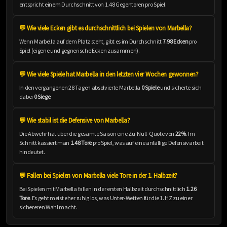
entspricht einem Durchschnitt von 1.48 Gegentoren pro Spiel.
💬 Wie viele Ecken gibt es durchschnittlich bei Spielen von Marbella?
Wenn Marbella auf dem Platz steht, gibt es im Durchschnitt
7.98 Ecken
pro
Spiel (eigene und gegnerische Ecken zusammen).
💬 Wie viele Spiele hat Marbella in den letzten vier Wochen gewonnen?
In den vergangenen 28 Tagen absolvierte Marbella
0 Spiele
und sicherte sich
dabei
0 Siege
.
💬 Wie stabil ist die Defensive von Marbella?
Die Abwehr hat über die gesamte Saison eine Zu-Null-Quote von
22%
. Im
Schnitt kassiert man
1.48 Tore
pro Spiel, was auf eine anfällige Defensivarbeit
hindeutet.
💬 Fallen bei Spielen von Marbella viele Tore in der 1. Halbzeit?
Bei Spielen mit Marbella fallen in der ersten Halbzeit durchschnittlich
1.26
Tore
. Es geht meist eher ruhig los, was Unter-Wetten für die 1. HZ zu einer
sichereren Wahl macht.