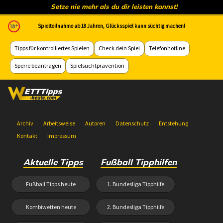
Setze nie mehr als du dir leisten kannst!
Spielteilnahme ab 18 Jahren, Glücksspiel kann süchtig machen!
Tipps für kontrolliertes Spielen
Check dein Spiel
Telefonhotline
Sperre beantragen
Spielsuchtprävention
Archiv
Arbeitsweise
Autoren
Datenschutz
Entstehung
Kontakt
Impressum
Aktuelle Tipps
Fußball Tipphilfen
Fußball Tipps heute
1. Bundesliga Tipphilfe
Kombiwetten heute
2. Bundesliga Tipphilfe