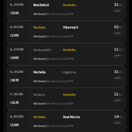
2:1
Real Betis II
Marbella
Sa., 15.03.2025
–
(0:0)
–
QUOTE
21:00
🕒
Wettbewerb:
Primera Division RFEF
0:2
Marbella
Villarreal II
So., 09.03.2025
–
(0:2)
–
QUOTE
13:00
🕒
Wettbewerb:
Primera Division RFEF
1:1
Sanluqueño
Marbella
Sa., 01.03.2025
–
(1:1)
–
QUOTE
19:00
🕒
Wettbewerb:
Primera Division RFEF
3:1
Marbella
Algeciras
So., 23.02.2025
–
(0:1)
–
QUOTE
18:30
🕒
Wettbewerb:
Primera Division RFEF
1:1
Yeclano
Marbella
Fr., 14.02.2025
–
(0:1)
–
QUOTE
21:30
🕒
Wettbewerb:
Primera Division RFEF
1:4
Marbella
Real Murcia
So., 09.02.2025
–
(0:2)
–
QUOTE
13:00
🕒
Wettbewerb:
Primera Division RFEF