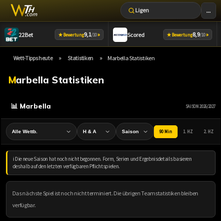
...
Ligen
Zum
9,1
»
8,9
»
22Bet
Scored
★
★
Bewertung
/10
Bewertung
/10
Inhalt
springen
»
»
Wett-Tipps heute
Statistiken
Marbella Statistiken
Marbella Statistiken
📊 Marbella
SAISON 2026/2027
90 Min
1. HZ
2. HZ
ℹ️ Die neue Saison hat noch nicht begonnen. Form, Serien und Ergebnisdetails basieren
deshalb auf den letzten verfügbaren Pflichtspielen.
Das nächste Spiel ist noch nicht terminiert. Die übrigen Teamstatistiken bleiben
verfügbar.