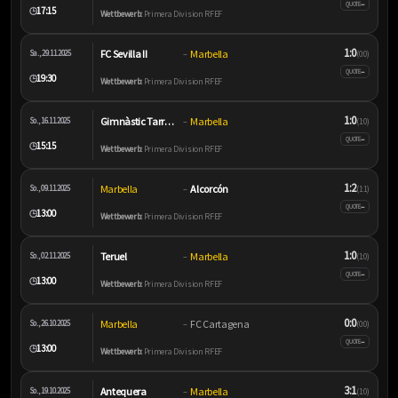
–
QUOTE
17:15
🕒
Wettbewerb:
Primera Division RFEF
1:0
FC Sevilla II
Marbella
Sa., 29.11.2025
–
(0:0)
–
QUOTE
19:30
🕒
Wettbewerb:
Primera Division RFEF
1:0
Gimnàstic Tarragona
Marbella
So., 16.11.2025
–
(1:0)
–
QUOTE
15:15
🕒
Wettbewerb:
Primera Division RFEF
1:2
Marbella
Alcorcón
So., 09.11.2025
–
(1:1)
–
QUOTE
13:00
🕒
Wettbewerb:
Primera Division RFEF
1:0
Teruel
Marbella
So., 02.11.2025
–
(1:0)
–
QUOTE
13:00
🕒
Wettbewerb:
Primera Division RFEF
0:0
Marbella
FC Cartagena
So., 26.10.2025
–
(0:0)
–
QUOTE
13:00
🕒
Wettbewerb:
Primera Division RFEF
3:1
Antequera
Marbella
So., 19.10.2025
–
(1:0)