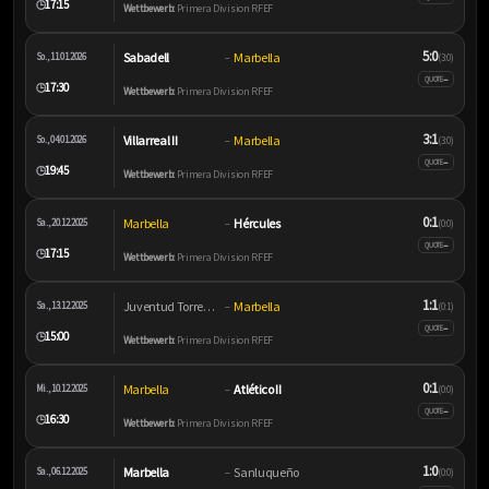
17:15
🕒
Wettbewerb:
Primera Division RFEF
5:0
Sabadell
Marbella
So., 11.01.2026
–
(3:0)
–
QUOTE
17:30
🕒
Wettbewerb:
Primera Division RFEF
3:1
Villarreal II
Marbella
So., 04.01.2026
–
(3:0)
–
QUOTE
19:45
🕒
Wettbewerb:
Primera Division RFEF
0:1
Marbella
Hércules
Sa., 20.12.2025
–
(0:0)
–
QUOTE
17:15
🕒
Wettbewerb:
Primera Division RFEF
1:1
Juventud Torremolinos
Marbella
Sa., 13.12.2025
–
(0:1)
–
QUOTE
15:00
🕒
Wettbewerb:
Primera Division RFEF
0:1
Marbella
Atlético II
Mi., 10.12.2025
–
(0:0)
–
QUOTE
16:30
🕒
Wettbewerb:
Primera Division RFEF
1:0
Marbella
Sanluqueño
Sa., 06.12.2025
–
(0:0)