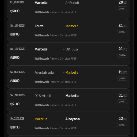
2:0
Marbella
Atlético II
Fr., 25.04.2025
–
(1:0)
–
QUOTE
20:30
🕒
Wettbewerb:
Primera Division RFEF
3:1
Ceuta
Marbella
Sa., 19.04.2025
–
(1:1)
–
QUOTE
18:00
🕒
Wettbewerb:
Primera Division RFEF
2:1
Marbella
UD Ibiza
Sa., 12.04.2025
–
(2:1)
–
QUOTE
16:00
🕒
Wettbewerb:
Primera Division RFEF
1:1
Fuenlabrada
Marbella
Sa., 05.04.2025
–
(0:0)
–
QUOTE
16:00
🕒
Wettbewerb:
Primera Division RFEF
0:1
FC Sevilla II
Marbella
Sa., 29.03.2025
–
(0:1)
–
QUOTE
21:00
🕒
Wettbewerb:
Primera Division RFEF
0:2
Marbella
Alcoyano
So., 23.03.2025
–
(0:0)
–
QUOTE
18:30
🕒
Wettbewerb:
Primera Division RFEF