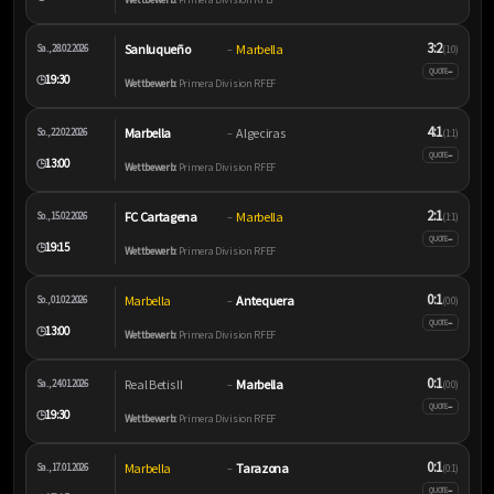
3:2
Sanluqueño
Marbella
Sa., 28.02.2026
–
(1:0)
–
QUOTE
19:30
🕒
Wettbewerb:
Primera Division RFEF
4:1
Marbella
Algeciras
So., 22.02.2026
–
(1:1)
–
QUOTE
13:00
🕒
Wettbewerb:
Primera Division RFEF
2:1
FC Cartagena
Marbella
So., 15.02.2026
–
(1:1)
–
QUOTE
19:15
🕒
Wettbewerb:
Primera Division RFEF
0:1
Marbella
Antequera
So., 01.02.2026
–
(0:0)
–
QUOTE
13:00
🕒
Wettbewerb:
Primera Division RFEF
0:1
Real Betis II
Marbella
Sa., 24.01.2026
–
(0:0)
–
QUOTE
19:30
🕒
Wettbewerb:
Primera Division RFEF
0:1
Marbella
Tarazona
Sa., 17.01.2026
–
(0:1)
–
QUOTE