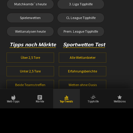
Matchkombi´s heute
3. Liga Tipphilfe
Spielerwetten
CL League Tipphilfe
Wettanalysen heute
Prem. League Tipphilfe
Tipps nach Märkte
Sportwetten Test
Über 2,5 Tore
Alle Wettanbieter
Unter 2,5 Tore
Erfahrungsberichte
Beide Teams treffen
Wetten ohne Oasis
1X2 Wetten
Wetten ohne Lugas
Wett-Tipps
Märkte
Top-Trends
Tipphilfe
Wettbüros
Halbzeitwetten
Wettbonus Vergleich
© 2026 Wetttipps-heute.com | Aktuell, innovativ & zuverlässig.