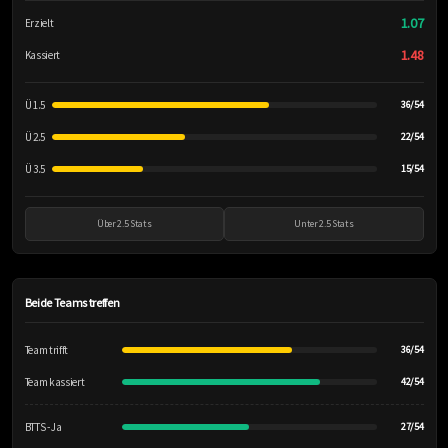
1.07
Erzielt
1.48
Kassiert
Ü 1.5
36/54
Ü 2.5
22/54
Ü 3.5
15/54
Über 2.5 Stats
Unter 2.5 Stats
Beide Teams treffen
Team trifft
36/54
Team kassiert
42/54
BTTS - Ja
27/54