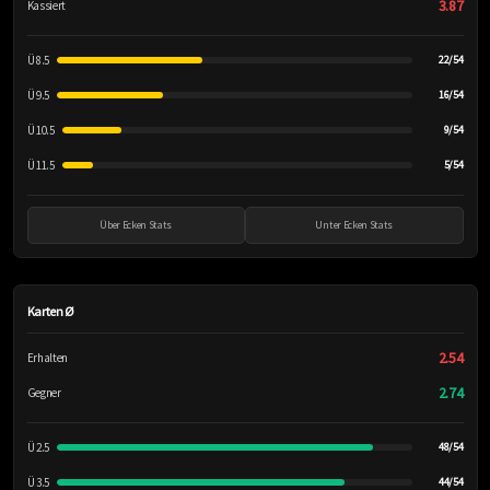
3.87
Kassiert
Ü 8.5
22/54
Ü 9.5
16/54
Ü 10.5
9/54
Ü 11.5
5/54
Über Ecken Stats
Unter Ecken Stats
Karten Ø
2.54
Erhalten
2.74
Gegner
Ü 2.5
48/54
Ü 3.5
44/54