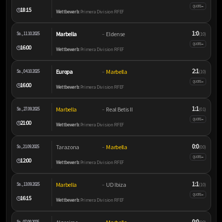
–
QUOTE
18:15
🕒
Wettbewerb:
Primera Division RFEF
1:0
Marbella
Eldense
Sa., 11.10.2025
–
(1:0)
–
QUOTE
16:00
🕒
Wettbewerb:
Primera Division RFEF
2:1
Europa
Marbella
Sa., 04.10.2025
–
(1:0)
–
QUOTE
16:00
🕒
Wettbewerb:
Primera Division RFEF
1:1
Marbella
Real Betis II
Sa., 27.09.2025
–
(0:1)
–
QUOTE
21:00
🕒
Wettbewerb:
Primera Division RFEF
0:0
Tarazona
Marbella
So., 21.09.2025
–
(0:0)
–
QUOTE
12:00
🕒
Wettbewerb:
Primera Division RFEF
1:1
Marbella
UD Ibiza
Sa., 13.09.2025
–
(1:0)
–
QUOTE
16:15
🕒
Wettbewerb:
Primera Division RFEF
0:0
So., 07.09.2025