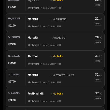
Algeciras
Marbella
–
(0:0)
–
QUOTE
12:00
🕒
Wettbewerb:
Primera Division RFEF
2:1
Marbella
Real Murcia
Mo., 01.09.2025
–
(1:1)
–
QUOTE
21:30
🕒
Wettbewerb:
Primera Division RFEF
2:0
Marbella
Antequera
Sa., 24.05.2025
–
(1:0)
–
QUOTE
19:00
🕒
Wettbewerb:
Primera Division RFEF
3:1
Alcorcón
Marbella
Sa., 17.05.2025
–
(2:1)
–
QUOTE
19:00
🕒
Wettbewerb:
Primera Division RFEF
3:1
Marbella
Recreativo Huelva
So., 11.05.2025
–
(2:1)
–
QUOTE
17:30
🕒
Wettbewerb:
Primera Division RFEF
3:2
Real Madrid II
Marbella
So., 04.05.2025
–
(1:0)
–
QUOTE
18:00
🕒
Wettbewerb:
Primera Division RFEF