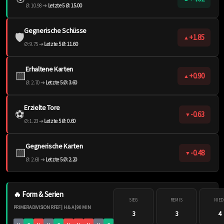
Ø: 10.98 ➔
Letzte 5 Ø: 15.00
Gegnerische Schüsse
🛡️
+1.85
▲
Ø: 9.75 ➔
Letzte 5 Ø: 11.60
Erhaltene Karten
🟨
+0.90
▲
Ø: 2.70 ➔
Letzte 5 Ø: 3.60
Erzielte Tore
⚽️
-0.63
▼
Ø: 1.23 ➔
Letzte 5 Ø: 0.60
Gegnerische Karten
🟨
-0.48
▼
Ø: 2.68 ➔
Letzte 5 Ø: 2.20
🔥 Form & Serien
SIEG
REMIS
NIED
PRIMERA DIVISION RFEF | H & A | 90 MIN
3
3
4