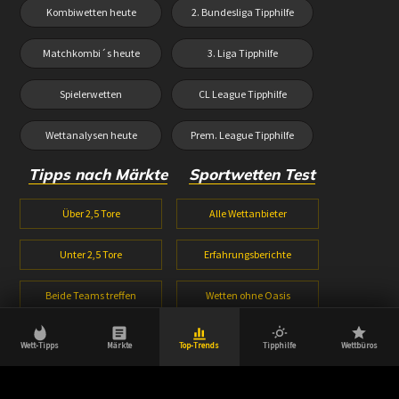
Kombiwetten heute
2. Bundesliga Tipphilfe
Matchkombi´s heute
3. Liga Tipphilfe
Spielerwetten
CL League Tipphilfe
Wettanalysen heute
Prem. League Tipphilfe
Tipps nach Märkte
Sportwetten Test
Über 2,5 Tore
Alle Wettanbieter
Unter 2,5 Tore
Erfahrungsberichte
Beide Teams treffen
Wetten ohne Oasis
1X2 Wetten
Wetten ohne Lugas
Wett-Tipps
Märkte
Top-Trends
Tipphilfe
Wettbüros
Halbzeitwetten
Wettbonus Vergleich