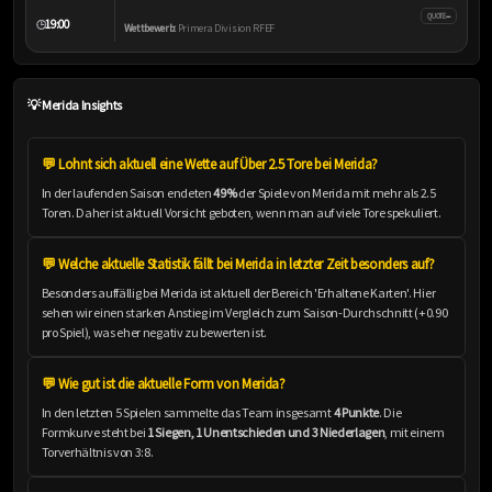
–
QUOTE
19:00
🕒
Wettbewerb:
Primera Division RFEF
💡 Merida Insights
💬 Lohnt sich aktuell eine Wette auf Über 2.5 Tore bei Merida?
In der laufenden Saison endeten
49%
der Spiele von Merida mit mehr als 2.5
Toren. Daher ist aktuell Vorsicht geboten, wenn man auf viele Tore spekuliert.
💬 Welche aktuelle Statistik fällt bei Merida in letzter Zeit besonders auf?
Besonders auffällig bei Merida ist aktuell der Bereich 'Erhaltene Karten'. Hier
sehen wir einen starken Anstieg im Vergleich zum Saison-Durchschnitt (+0.90
pro Spiel), was eher negativ zu bewerten ist.
💬 Wie gut ist die aktuelle Form von Merida?
In den letzten 5 Spielen sammelte das Team insgesamt
4 Punkte
. Die
Formkurve steht bei
1 Siegen, 1 Unentschieden und 3 Niederlagen
, mit einem
Torverhältnis von 3:8.