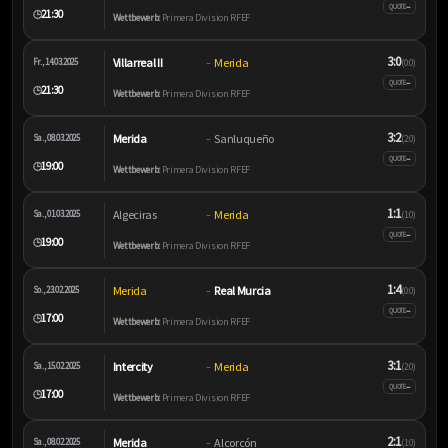
–
QUOTE
21:30
🕒
Wettbewerb:
Primera Division RFEF
3:0
Villarreal II
Merida
Fr., 14.03.2025
–
(0:0)
–
QUOTE
21:30
🕒
Wettbewerb:
Primera Division RFEF
3:2
Merida
Sanluqueño
Sa., 08.03.2025
–
(2:0)
–
QUOTE
19:00
🕒
Wettbewerb:
Primera Division RFEF
1:1
Algeciras
Merida
Sa., 01.03.2025
–
(1:0)
–
QUOTE
19:00
🕒
Wettbewerb:
Primera Division RFEF
1:4
Merida
Real Murcia
So., 23.02.2025
–
(0:0)
–
QUOTE
17:00
🕒
Wettbewerb:
Primera Division RFEF
3:1
Intercity
Merida
Sa., 15.02.2025
–
(2:0)
–
QUOTE
17:00
🕒
Wettbewerb:
Primera Division RFEF
2:1
Merida
Alcorcón
Sa., 08.02.2025
–
(1:0)