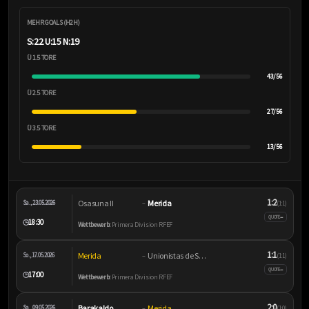
MEHR GOALS (H2H)
S:22 U:15 N:19
Ü 1.5 TORE
43/56
Ü 2.5 TORE
27/56
Ü 3.5 TORE
13/56
1:2
Osasuna II
Merida
Sa., 23.05.2026
–
(1:1)
–
QUOTE
18:30
🕒
Wettbewerb:
Primera Division RFEF
1:1
Merida
Unionistas de Salamanca
So., 17.05.2026
–
(1:1)
–
QUOTE
17:00
🕒
Wettbewerb:
Primera Division RFEF
2:0
Barakaldo
Merida
Sa., 09.05.2026
–
(1:0)