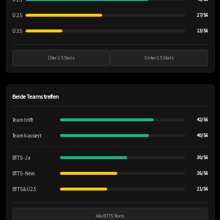
Ü 2.5
27/56
Ü 3.5
13/56
Über 2.5 Stats
Unter 2.5 Stats
Beide Teams treffen
Team trifft
42/56
Team kassiert
40/56
BTTS - Ja
30/56
BTTS - Nein
26/56
BTTS & Ü2.5
21/56
Alle BTTS Stats