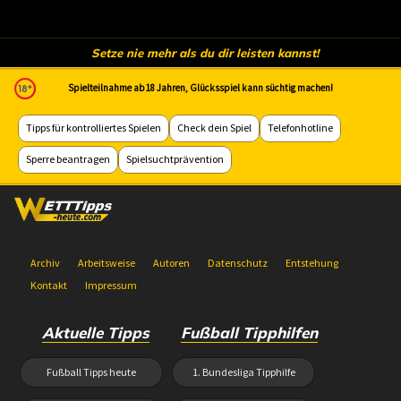
Setze nie mehr als du dir leisten kannst!
Spielteilnahme ab 18 Jahren, Glücksspiel kann süchtig machen!
Tipps für kontrolliertes Spielen
Check dein Spiel
Telefonhotline
Sperre beantragen
Spielsuchtprävention
Archiv
Arbeitsweise
Autoren
Datenschutz
Entstehung
Kontakt
Impressum
Aktuelle Tipps
Fußball Tipphilfen
Fußball Tipps heute
1. Bundesliga Tipphilfe