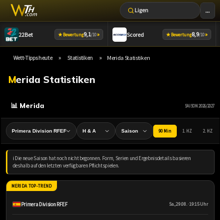
...
Ligen
Zum
9,1
»
8,9
»
22Bet
Scored
★
★
Bewertung
/10
Bewertung
/10
Inhalt
springen
»
»
Wett-Tipps heute
Statistiken
Merida Statistiken
Merida Statistiken
📊 Merida
SAISON 2026/2027
90 Min
1. HZ
2. HZ
ℹ️ Die neue Saison hat noch nicht begonnen. Form, Serien und Ergebnisdetails basieren
deshalb auf den letzten verfügbaren Pflichtspielen.
MERIDA TOP-TREND
Primera Division RFEF
Sa., 29.08. · 19:15 Uhr