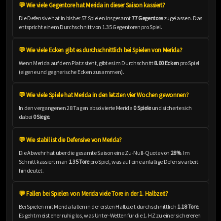
💬 Wie viele Gegentore hat Merida in dieser Saison kassiert?
Die Defensive hat in bisher 57 Spielen insgesamt
77 Gegentore
zugelassen. Das
entspricht einem Durchschnitt von 1.35 Gegentoren pro Spiel.
💬 Wie viele Ecken gibt es durchschnittlich bei Spielen von Merida?
Wenn Merida auf dem Platz steht, gibt es im Durchschnitt
8.60 Ecken
pro Spiel
(eigene und gegnerische Ecken zusammen).
💬 Wie viele Spiele hat Merida in den letzten vier Wochen gewonnen?
In den vergangenen 28 Tagen absolvierte Merida
0 Spiele
und sicherte sich
dabei
0 Siege
.
💬 Wie stabil ist die Defensive von Merida?
Die Abwehr hat über die gesamte Saison eine Zu-Null-Quote von
28%
. Im
Schnitt kassiert man
1.35 Tore
pro Spiel, was auf eine anfällige Defensivarbeit
hindeutet.
💬 Fallen bei Spielen von Merida viele Tore in der 1. Halbzeit?
Bei Spielen mit Merida fallen in der ersten Halbzeit durchschnittlich
1.18 Tore
.
Es geht meist eher ruhig los, was Unter-Wetten für die 1. HZ zu einer sichereren