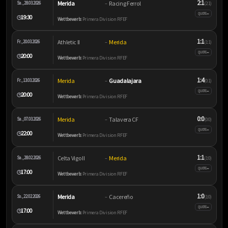
2:1
Merida
Racing Ferrol
Sa., 28.03.2026
–
(2:1)
–
QUOTE
19:30
🕒
Wettbewerb:
Primera Division RFEF
1:1
Athletic II
Merida
Fr., 20.03.2026
–
(1:1)
–
QUOTE
20:00
🕒
Wettbewerb:
Primera Division RFEF
1:4
Merida
Guadalajara
Fr., 13.03.2026
–
(0:1)
–
QUOTE
20:00
🕒
Wettbewerb:
Primera Division RFEF
0:0
Merida
Talavera CF
Sa., 07.03.2026
–
(0:0)
–
QUOTE
22:00
🕒
Wettbewerb:
Primera Division RFEF
1:1
Celta Vigo II
Merida
Sa., 28.02.2026
–
(1:0)
–
QUOTE
17:00
🕒
Wettbewerb:
Primera Division RFEF
1:0
Merida
Cacereño
So., 22.02.2026
–
(1:0)
–
QUOTE
17:00
🕒
Wettbewerb:
Primera Division RFEF