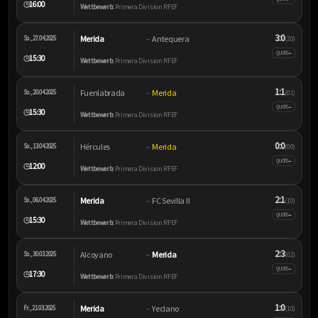
16:00
🕒
Wettbewerb:
Primera Division RFEF
3:0
Merida
Antequera
So., 27.04.2025
–
(2:0)
–
QUOTE
15:30
🕒
Wettbewerb:
Primera Division RFEF
1:1
Fuenlabrada
Merida
So., 20.04.2025
–
(0:1)
–
QUOTE
15:30
🕒
Wettbewerb:
Primera Division RFEF
0:0
Hércules
Merida
So., 13.04.2025
–
(0:0)
–
QUOTE
12:00
🕒
Wettbewerb:
Primera Division RFEF
2:1
Merida
FC Sevilla II
So., 06.04.2025
–
(1:0)
–
QUOTE
15:30
🕒
Wettbewerb:
Primera Division RFEF
2:3
Alcoyano
Merida
So., 30.03.2025
–
(0:2)
–
QUOTE
17:30
🕒
Wettbewerb:
Primera Division RFEF
1:0
Merida
Yeclano
Fr., 21.03.2025
–
(1:0)