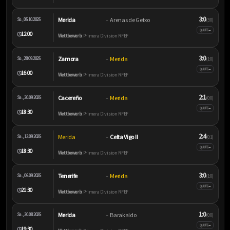
3:0
Merida
Arenas de Getxo
So., 05.10.2025
–
(3:0)
–
QUOTE
12:00
🕒
Wettbewerb:
Primera Division RFEF
3:0
Zamora
Merida
So., 28.09.2025
–
(1:0)
–
QUOTE
16:00
🕒
Wettbewerb:
Primera Division RFEF
2:1
Cacereño
Merida
Sa., 20.09.2025
–
(0:0)
–
QUOTE
18:30
🕒
Wettbewerb:
Primera Division RFEF
2:4
Merida
Celta Vigo II
Sa., 13.09.2025
–
(0:1)
–
QUOTE
18:30
🕒
Wettbewerb:
Primera Division RFEF
3:0
Tenerife
Merida
Sa., 06.09.2025
–
(1:0)
–
QUOTE
21:30
🕒
Wettbewerb:
Primera Division RFEF
1:0
Merida
Barakaldo
Sa., 30.08.2025
–
(0:0)
–
QUOTE
19:30
🕒