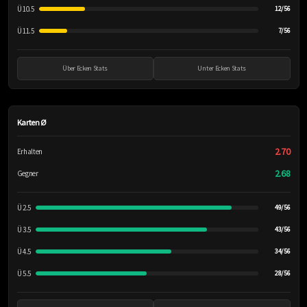
Ü 10.5
12/56
Ü 11.5
7/56
Über Ecken Stats
Unter Ecken Stats
Karten Ø
2.70
Erhalten
2.68
Gegner
Ü 2.5
49/56
Ü 3.5
43/56
Ü 4.5
34/56
Ü 5.5
28/56