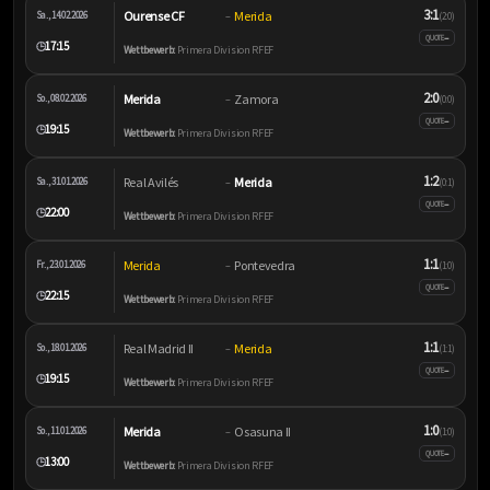
3:1
Ourense CF
Merida
Sa., 14.02.2026
–
(2:0)
–
QUOTE
17:15
🕒
Wettbewerb:
Primera Division RFEF
2:0
Merida
Zamora
So., 08.02.2026
–
(0:0)
–
QUOTE
19:15
🕒
Wettbewerb:
Primera Division RFEF
1:2
Real Avilés
Merida
Sa., 31.01.2026
–
(0:1)
–
QUOTE
22:00
🕒
Wettbewerb:
Primera Division RFEF
1:1
Merida
Pontevedra
Fr., 23.01.2026
–
(1:0)
–
QUOTE
22:15
🕒
Wettbewerb:
Primera Division RFEF
1:1
Real Madrid II
Merida
So., 18.01.2026
–
(1:1)
–
QUOTE
19:15
🕒
Wettbewerb:
Primera Division RFEF
1:0
Merida
Osasuna II
So., 11.01.2026
–
(1:0)
–
QUOTE
13:00
🕒
Wettbewerb:
Primera Division RFEF