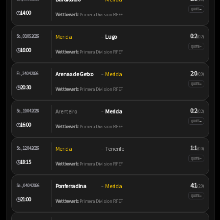
–
QUOTE
14:00
🕒
Wettbewerb:
Primera Division RFEF
0:2
Merida
Lugo
So., 03.05.2026
–
(0:2)
–
QUOTE
16:00
🕒
Wettbewerb:
Primera Division RFEF
2:0
Arenas de Getxo
Merida
Fr., 24.04.2026
–
(0:0)
–
QUOTE
20:30
🕒
Wettbewerb:
Primera Division RFEF
0:2
Arenteiro
Merida
So., 19.04.2026
–
(0:2)
–
QUOTE
16:00
🕒
Wettbewerb:
Primera Division RFEF
1:1
Merida
Tenerife
So., 12.04.2026
–
(0:0)
–
QUOTE
18:15
🕒
Wettbewerb:
Primera Division RFEF
4:1
Ponferradina
Merida
Sa., 04.04.2026
–
(2:0)
–
QUOTE
21:00
🕒
Wettbewerb:
Primera Division RFEF