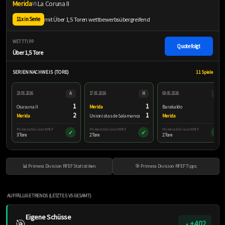
Merida
La Coruna II
VS.
mit Über 1,5 Toren wettbewerbsübergreifend
11x in Serie
WETTTIPP
Quote folgt
Über 1,5 Tore
SERIENNACHWEIS (TORE)
11 Spiele
23.05.2026
A
17.05.2026
H
09.05.2026
A
1
1
2
Osasuna II
Merida
Barakaldo
2
1
0
Merida
Unionistas de Salamanca
Merida
Primera Division RFEF
Primera Division RFEF
Primera Division RFEF
✓
✓
✓
3 Tore
2 Tore
2 Tore
📊 Primera Division RFEF Statistiken
🎯 Primera Division RFEF Tipps
AUFFÄLLIGE TRENDS (LETZTE 5 VS GESAMT)
Eigene Schüsse
🎯
+4.02
▲