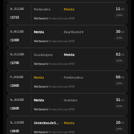
1:1
Pontevedra
Merida
Sa., 15.11.2025
–
(1:0)
–
QUOTE
17:15
🕒
Wettbewerb:
Primera Division RFEF
3:0
Merida
Real Madrid II
So., 09.11.2025
–
(2:0)
–
QUOTE
13:00
🕒
Wettbewerb:
Primera Division RFEF
0:2
Guadalajara
Merida
Sa., 01.11.2025
–
(0:2)
–
QUOTE
17:00
🕒
Wettbewerb:
Primera Division RFEF
0:0
Merida
Ponferradina
Fr., 24.10.2025
–
(0:0)
–
QUOTE
19:00
🕒
Wettbewerb:
Primera Division RFEF
3:1
Merida
Arenteiro
Sa., 18.10.2025
–
(1:0)
–
QUOTE
16:00
🕒
Wettbewerb:
Primera Division RFEF
2:0
Unionistas de Salamanca
Merida
Sa., 11.10.2025
–
(0:0)
–
QUOTE
18:00
🕒
Wettbewerb:
Primera Division RFEF