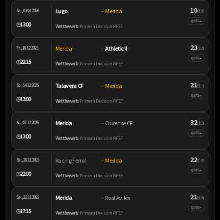
1:0
Lugo
Merida
Sa., 03.01.2026
–
(1:0)
–
QUOTE
13:00
🕒
Wettbewerb:
Primera Division RFEF
2:3
Merida
Athletic II
Fr., 19.12.2025
–
(2:2)
–
QUOTE
22:15
🕒
Wettbewerb:
Primera Division RFEF
2:1
Talavera CF
Merida
So., 14.12.2025
–
(1:1)
–
QUOTE
13:00
🕒
Wettbewerb:
Primera Division RFEF
3:2
Merida
Ourense CF
So., 07.12.2025
–
(1:1)
–
QUOTE
13:00
🕒
Wettbewerb:
Primera Division RFEF
2:2
Racing Ferrol
Merida
Sa., 29.11.2025
–
(0:0)
–
QUOTE
22:00
🕒
Wettbewerb:
Primera Division RFEF
2:1
Merida
Real Avilés
Sa., 22.11.2025
–
(1:0)
–
QUOTE
17:15
🕒
Wettbewerb:
Primera Division RFEF