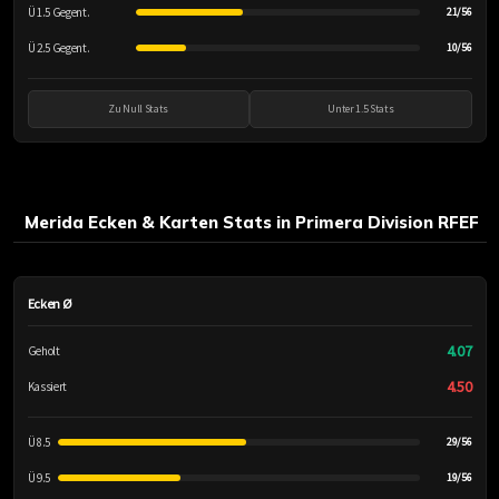
Ü 1.5 Gegent.
21/56
Ü 2.5 Gegent.
10/56
Zu Null Stats
Unter 1.5 Stats
Merida Ecken & Karten Stats in Primera Division RFEF
Ecken Ø
4.07
Geholt
4.50
Kassiert
Ü 8.5
29/56
Ü 9.5
19/56