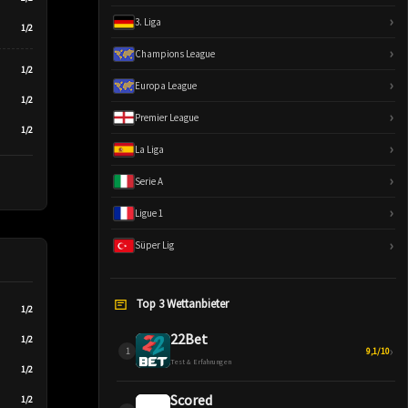
›
3. Liga
1/2
›
Champions League
1/2
›
Europa League
1/2
›
Premier League
1/2
›
La Liga
›
Serie A
›
Ligue 1
›
Süper Lig
Top 3 Wettanbieter
1/2
22Bet
1/2
›
9,1/10
Test & Erfahrungen
1/2
Scored
1/2