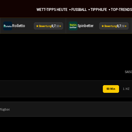
WETT-TIPPS HEUTE
FUSSBALL
TIPPHILFE
TOP-TRENDS
▼
▼
▼
Zum
Inhalt
Rolletto
Spinbetter
8,7
»
8,7
»
★
★
Bewertung
/10
Bewertung
/10
springen
SAISO
90 Min
1. HZ
rfügbar.