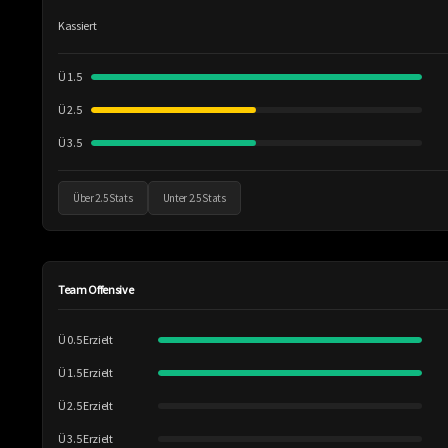
Kassiert
Ü 1.5
Ü 2.5
Ü 3.5
Über 2.5 Stats
Unter 2.5 Stats
Team Offensive
Ü 0.5 Erzielt
Ü 1.5 Erzielt
Ü 2.5 Erzielt
Ü 3.5 Erzielt