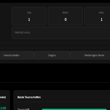
SIEG
REMIS
NIED.
1
0
1
TORE ERZI./KASS.
Unentschieden
Sieglos
Niederlagen-Serien
piele)
Beide Teams treffen
2.00
Team trifft