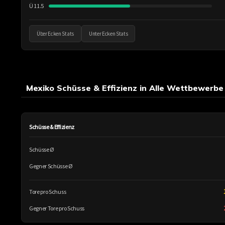
Ü 11.5
Über Ecken Stats
Unter Ecken Stats
Mexiko Schüsse & Effizienz in Alle Wettbewerbe
Schüsse & Effizienz
Schüsse Ø
Gegner Schüsse Ø
Tore pro Schuss
Gegner Tore pro Schuss