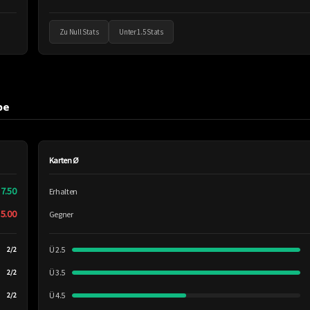
Zu Null Stats
Unter 1.5 Stats
be
Karten Ø
7.50
Erhalten
5.00
Gegner
Ü 2.5
2/2
Ü 3.5
2/2
Ü 4.5
2/2