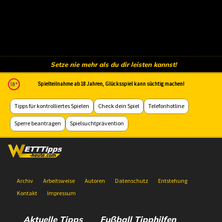
Setze nie mehr als du dir leisten kannst!
Spielteilnahme ab 18 Jahren, Glücksspiel kann süchtig machen!
Tipps für kontrolliertes Spielen
Check dein Spiel
Telefonhotline
Sperre beantragen
Spielsuchtprävention
Archiv
Arbeitsweise
Autoren
Datenschutz
Entstehung
Kontakt
Impressum
Aktuelle Tipps
Fußball Tipphilfen