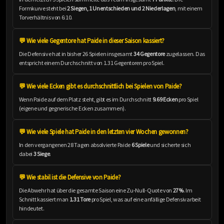
Formkurve steht bei
2 Siegen, 1 Unentschieden und 2 Niederlagen
, mit einem
Torverhältnis von 6:10.
💬 Wie viele Gegentore hat Paide in dieser Saison kassiert?
Die Defensive hat in bisher 26 Spielen insgesamt
34 Gegentore
zugelassen. Das
entspricht einem Durchschnitt von 1.31 Gegentoren pro Spiel.
💬 Wie viele Ecken gibt es durchschnittlich bei Spielen von Paide?
Wenn Paide auf dem Platz steht, gibt es im Durchschnitt
9.69 Ecken
pro Spiel
(eigene und gegnerische Ecken zusammen).
💬 Wie viele Spiele hat Paide in den letzten vier Wochen gewonnen?
In den vergangenen 28 Tagen absolvierte Paide
6 Spiele
und sicherte sich
dabei
3 Siege
.
💬 Wie stabil ist die Defensive von Paide?
Die Abwehr hat über die gesamte Saison eine Zu-Null-Quote von
27%
. Im
Schnitt kassiert man
1.31 Tore
pro Spiel, was auf eine anfällige Defensivarbeit
hindeutet.