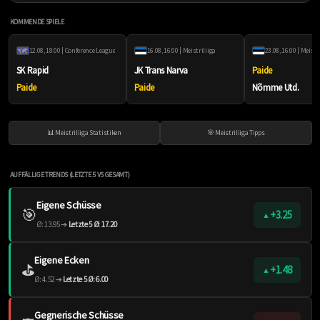
KOMMENDE SPIELE
12.08, 18:00 | Conference League
16.08, 16:00 | Meistriliiga
23.08, 16:00 | Meistr
SK Rapid
JK Trans Narva
Paide
Paide
Paide
Nõmme Utd.
📊 Meistriliiga Statistiken
🎯 Meistriliiga Tipps
AUFFÄLLIGE TRENDS (LETZTE 5 VS GESAMT)
Eigene Schüsse
🎯
+3.25
▲
Ø: 13.95 ➔
Letzte 5 Ø: 17.20
Eigene Ecken
⛳️
+1.48
▲
Ø: 4.52 ➔
Letzte 5 Ø: 6.00
Gegnerische Schüsse