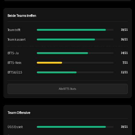
Beide Teams treffen
Team trifft
19/21
Team kassiert
16/21
BTTS - Ja
14/21
BTTS - Nein
7/21
BTTS & Ü2.5
11/21
Alle BTTS Stats
Team Offensive
Ü 0.5 Erzielt
19/21