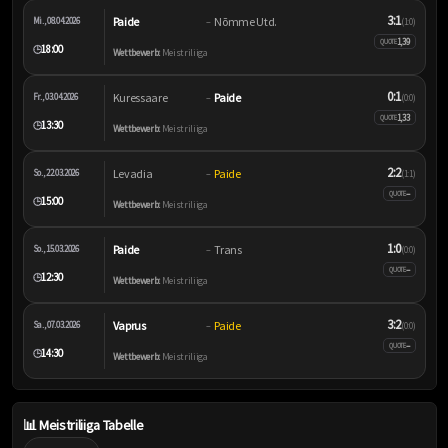
3:1
Paide
Nõmme Utd.
Mi., 08.04.2026
–
(1:0)
1,39
QUOTE
18:00
🕒
Wettbewerb:
Meistriliiga
0:1
Kuressaare
Paide
Fr., 03.04.2026
–
(0:0)
1,33
QUOTE
13:30
🕒
Wettbewerb:
Meistriliiga
2:2
Levadia
Paide
So., 22.03.2026
–
(1:1)
–
QUOTE
15:00
🕒
Wettbewerb:
Meistriliiga
1:0
Paide
Trans
So., 15.03.2026
–
(0:0)
–
QUOTE
12:30
🕒
Wettbewerb:
Meistriliiga
3:2
Vaprus
Paide
Sa., 07.03.2026
–
(0:0)
–
QUOTE
14:30
🕒
Wettbewerb:
Meistriliiga
📊 Meistriliiga Tabelle