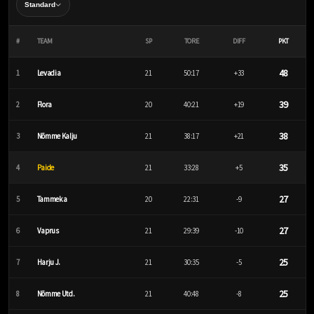
#
TEAM
SP
TORE
DIFF
PKT
48
1
Levadia
21
50:17
+33
39
2
Flora
20
40:21
+19
38
3
Nõmme Kalju
21
38:17
+21
35
4
Paide
21
33:28
+5
27
5
Tammeka
20
22:31
-9
27
6
Vaprus
21
29:39
-10
25
7
Harju J.
21
30:35
-5
25
8
Nõmme Utd.
21
40:48
-8