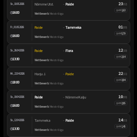
2:3
Nõmme Utd.
Paide
So., 10.05.2026
–
(0:2)
1,63
QUOTE
16:00
🕒
Wettbewerb:
Meistriliiga
0:1
Paide
Tammeka
Fr., 01.05.2026
–
(0:0)
5,79
QUOTE
16:00
🕒
Wettbewerb:
Meistriliiga
1:2
Paide
Flora
So., 26.04.2026
–
(1:0)
2,64
QUOTE
13:30
🕒
Wettbewerb:
Meistriliiga
2:2
Harju J.
Paide
Mi., 22.04.2026
–
(1:1)
3,84
QUOTE
18:00
🕒
Wettbewerb:
Meistriliiga
1:0
Paide
Nõmme Kalju
So., 19.04.2026
–
(0:0)
2,85
QUOTE
16:00
🕒
Wettbewerb:
Meistriliiga
1:4
Tammeka
Paide
So., 12.04.2026
–
(0:3)
1,45
QUOTE
13:30
🕒
Wettbewerb:
Meistriliiga