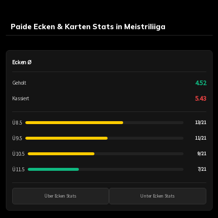
Paide Ecken & Karten Stats in Meistriliiga
Ecken Ø
4.52
Geholt
5.43
Kassiert
Ü 8.5
13/21
Ü 9.5
11/21
Ü 10.5
9/21
Ü 11.5
7/21
Über Ecken Stats
Unter Ecken Stats