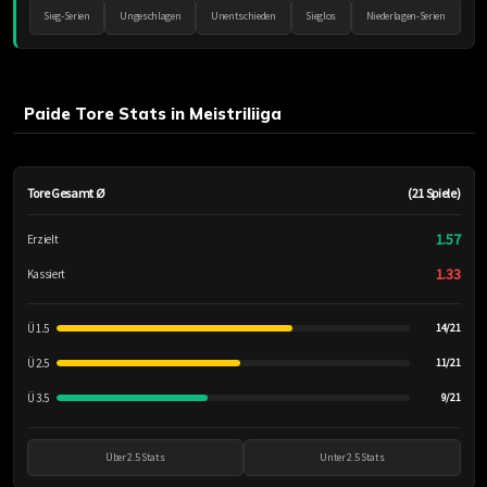
Sieg-Serien
Ungeschlagen
Unentschieden
Sieglos
Niederlagen-Serien
Paide Tore Stats in Meistriliiga
Tore Gesamt Ø
(21 Spiele)
1.57
Erzielt
1.33
Kassiert
Ü 1.5
14/21
Ü 2.5
11/21
Ü 3.5
9/21
Über 2.5 Stats
Unter 2.5 Stats