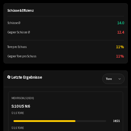
Schüsse & Effizienz
14.0
Schüsse Ø
12.4
Gegner Schüsse Ø
11%
Tore pro Schuss
11%
Gegner Tore pro Schuss
🔄 Letzte Ergebnisse
MEHR GOALS (H2H)
S:10 U:5 N:6
Ü 1.5 TORE
14/21
Ü 2.5 TORE