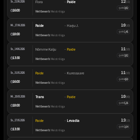
1:2
Flora
Paide
So., 21.06.2026
–
(1:1)
3,82
QUOTE
16:00
🕒
Wettbewerb:
Meistriliiga
1:0
Paide
Harju J.
Mi., 17.06.2026
–
(1:0)
1,45
QUOTE
18:00
🕒
Wettbewerb:
Meistriliiga
1:1
Nõmme Kalju
Paide
So., 14.06.2026
–
(1:0)
3,82
QUOTE
13:30
🕒
Wettbewerb:
Meistriliiga
1:1
Paide
Kuressaare
So., 31.05.2026
–
(1:0)
4,50
QUOTE
16:00
🕒
Wettbewerb:
Meistriliiga
1:0
Trans
Paide
Mi., 20.05.2026
–
(0:0)
5,26
QUOTE
18:00
🕒
Wettbewerb:
Meistriliiga
1:3
Paide
Levadia
So., 17.05.2026
–
(1:3)
1,64
QUOTE
13:30
🕒
Wettbewerb:
Meistriliiga