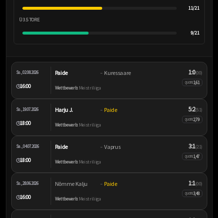
11/21
Ü 3.5 TORE
9/21
1:0
Paide
Kuressaare
So., 02.08.2026
–
(0:0)
1,61
QUOTE
16:00
🕒
Wettbewerb:
Meistriliiga
5:2
Harju J.
Paide
So., 19.07.2026
–
(5:1)
2,79
QUOTE
18:00
🕒
Wettbewerb:
Meistriliiga
3:1
Paide
Vaprus
Sa., 04.07.2026
–
(2:1)
1,47
QUOTE
18:00
🕒
Wettbewerb:
Meistriliiga
1:1
Nõmme Kalju
Paide
So., 28.06.2026
–
(0:0)
3,48
QUOTE
16:00
🕒
Wettbewerb:
Meistriliiga