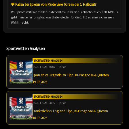
💬 Fallen bei Spielen von Paide viele Tore in der 1. Halbzeit?
Bei Spielen mit Paide fallen in der ersten Halbzeit durchschnittlich
1.38 Tore
. Es
geht meist eher ruhig los, was Unter-Wetten für die 1. HZ zu einer sichereren
Wahl macht.
Sportwetten Analysen
SPORTWETTEN ANALYSEN
16. Juli 2026 – 10:07 – Florian
Spanien vs. Argentinien Tipp, KI-Prognose & Quoten
19.07.2026
SPORTWETTEN ANALYSEN
16. Juli 2026 – 08:22 – Florian
Frankreich vs. England Tipp, KI-Prognose & Quoten
18.07.2026