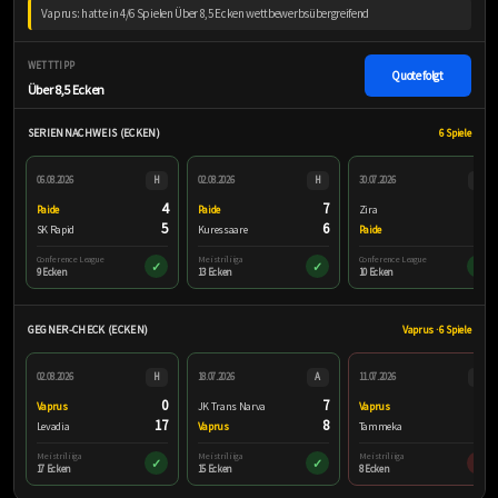
Vaprus: hatte in 4/6 Spielen Über 8,5 Ecken wettbewerbsübergreifend
WETTTIPP
Quote folgt
Über 8,5 Ecken
SERIENNACHWEIS (ECKEN)
6 Spiele
06.08.2026
H
02.08.2026
H
30.07.2026
A
4
7
9
Paide
Paide
Zira
5
6
1
SK Rapid
Kuressaare
Paide
Conference League
Meistriliiga
Conference League
✓
✓
✓
9 Ecken
13 Ecken
10 Ecken
GEGNER-CHECK (ECKEN)
Vaprus · 6 Spiele
02.08.2026
H
18.07.2026
A
11.07.2026
H
0
7
0
Vaprus
JK Trans Narva
Vaprus
17
8
8
Levadia
Vaprus
Tammeka
Meistriliiga
Meistriliiga
Meistriliiga
✓
✓
×
17 Ecken
15 Ecken
8 Ecken