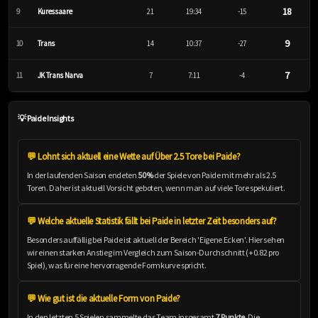
18
9
Kuressaare
21
19:34
-15
9
10
Trans
14
10:37
-27
7
11
JK Trans Narva
7
7:11
-4
💡 Paide Insights
💬 Lohnt sich aktuell eine Wette auf Über 2.5 Tore bei Paide?
In der laufenden Saison endeten
50%
der Spiele von Paide mit mehr als 2.5
Toren. Daher ist aktuell Vorsicht geboten, wenn man auf viele Tore spekuliert.
💬 Welche aktuelle Statistik fällt bei Paide in letzter Zeit besonders auf?
Besonders auffällig bei Paide ist aktuell der Bereich 'Eigene Ecken'. Hier sehen
wir einen starken Anstieg im Vergleich zum Saison-Durchschnitt (+0.82 pro
Spiel), was für eine hervorragende Formkurve spricht.
💬 Wie gut ist die aktuelle Form von Paide?
In den letzten 5 Spielen sammelte das Team insgesamt
7 Punkte
. Die