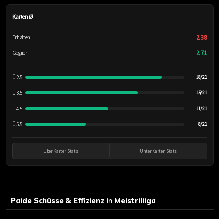
Karten Ø
2.38
Erhalten
2.71
Gegner
Ü 2.5
18/21
Ü 3.5
15/21
Ü 4.5
11/21
Ü 5.5
8/21
Über Karten Stats
Unter Karten Stats
Paide Schüsse & Effizienz in Meistriliiga