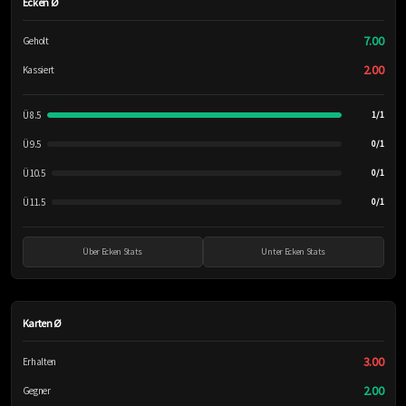
Ecken Ø
7.00
Geholt
2.00
Kassiert
Ü 8.5
1/1
Ü 9.5
0/1
Ü 10.5
0/1
Ü 11.5
0/1
Über Ecken Stats
Unter Ecken Stats
Karten Ø
3.00
Erhalten
2.00
Gegner