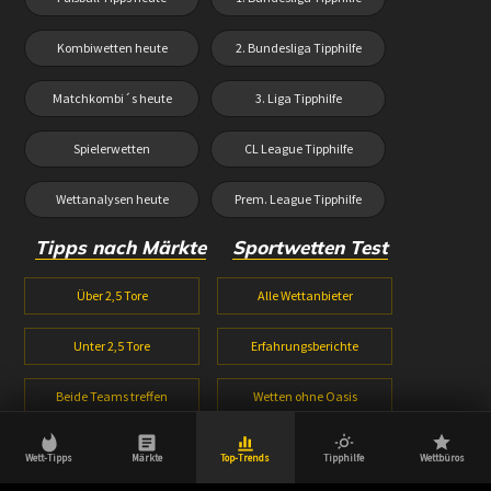
Kombiwetten heute
2. Bundesliga Tipphilfe
Matchkombi´s heute
3. Liga Tipphilfe
Spielerwetten
CL League Tipphilfe
Wettanalysen heute
Prem. League Tipphilfe
Tipps nach Märkte
Sportwetten Test
Über 2,5 Tore
Alle Wettanbieter
Unter 2,5 Tore
Erfahrungsberichte
Beide Teams treffen
Wetten ohne Oasis
1X2 Wetten
Wetten ohne Lugas
Wett-Tipps
Märkte
Top-Trends
Tipphilfe
Wettbüros