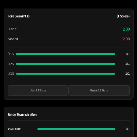
Tore Gesamt Ø
(1 Spiele)
2.00
Erzielt
2.00
Kassiert
Ü 1.5
1/1
Ü 2.5
1/1
Ü 3.5
1/1
Über 2.5 Stats
Unter 2.5 Stats
Beide Teams treffen
Team trifft
1/1