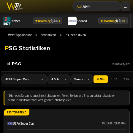
...
Ligen
Zum
9,1
»
8,9
»
22Bet
Scored
★
★
Bewertung
/10
Bewertung
/10
Inhalt
springen
»
»
Wett-Tipps heute
Statistiken
PSG Statistiken
PSG Statistiken
📊 PSG
SAISON 2026/2027
90 Min
1. HZ
2. HZ
ℹ️ Die neue Saison hat noch nicht begonnen. Form, Serien und Ergebnisdetails basieren
deshalb auf den letzten verfügbaren Pflichtspielen.
PSG TOP-TREND
UEFA Super Cup
Mi., 12.08. · 21:00 Uhr