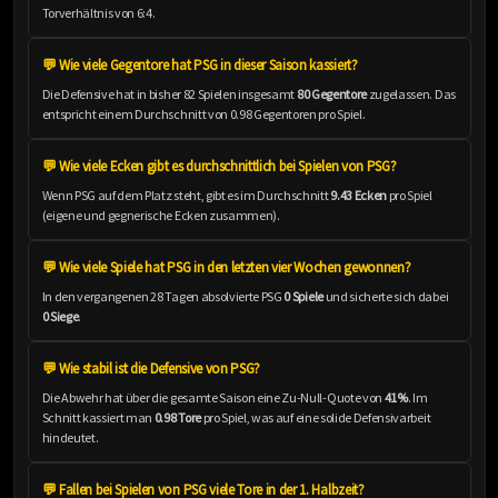
Torverhältnis von 6:4.
💬 Wie viele Gegentore hat PSG in dieser Saison kassiert?
Die Defensive hat in bisher 82 Spielen insgesamt
80 Gegentore
zugelassen. Das
entspricht einem Durchschnitt von 0.98 Gegentoren pro Spiel.
💬 Wie viele Ecken gibt es durchschnittlich bei Spielen von PSG?
Wenn PSG auf dem Platz steht, gibt es im Durchschnitt
9.43 Ecken
pro Spiel
(eigene und gegnerische Ecken zusammen).
💬 Wie viele Spiele hat PSG in den letzten vier Wochen gewonnen?
In den vergangenen 28 Tagen absolvierte PSG
0 Spiele
und sicherte sich dabei
0 Siege
.
💬 Wie stabil ist die Defensive von PSG?
Die Abwehr hat über die gesamte Saison eine Zu-Null-Quote von
41%
. Im
Schnitt kassiert man
0.98 Tore
pro Spiel, was auf eine solide Defensivarbeit
hindeutet.
💬 Fallen bei Spielen von PSG viele Tore in der 1. Halbzeit?