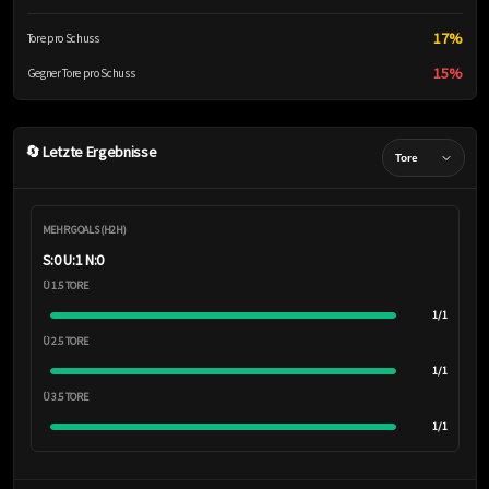
17%
Tore pro Schuss
15%
Gegner Tore pro Schuss
🔄 Letzte Ergebnisse
MEHR GOALS (H2H)
S:0 U:1 N:0
Ü 1.5 TORE
1/1
Ü 2.5 TORE
1/1
Ü 3.5 TORE
1/1