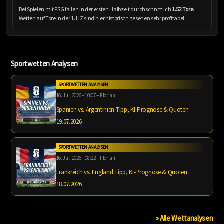
Bei Spielen mit PSG fallen in der ersten Halbzeit durchschnittlich
1.52 Tore
.
Wetten auf Tore in der 1. HZ sind hier historisch gesehen sehr profitabel.
Sportwetten Analysen
SPORTWETTEN ANALYSEN
16. Juli 2026 – 10:07 – Florian
Spanien vs. Argentinien Tipp, KI-Prognose & Quoten
19.07.2026
SPORTWETTEN ANALYSEN
16. Juli 2026 – 08:22 – Florian
Frankreich vs. England Tipp, KI-Prognose & Quoten
18.07.2026
» Alle Wettanalysen