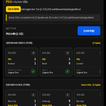
PSG
Aston Villa
VS.
mit eigenem Tor (2. HZ) (H) wettbewerbsübergreifend
12x in Serie
Aston Villa: kassierte in 6/12 Spielen ein Tor in der 2. HZ (A) wettbewerbsübergreifend
WETTTIPP
Quote folgt
PSG trifft (2. HZ)
SERIENNACHWEIS (TORE)
12 Spiele
30.05.2026
H
10.05.2026
H
02.05.2026
H
1
1
2
PSG
PSG
PSG
1
0
2
Arsenal
Brest
Lorient
Champions League
Ligue 1
Ligue 1
✓
✓
✓
1 eigene Tore
1 eigene Tore
2 eigene Tore
GEGNER-CHECK (TORE)
Aston Villa · 12 Spiele
24.05.2026
A
20.05.2026
A
10.05.2026
A
1
0
2
Man City
Freiburg
Burnley
2
3
2
Aston Villa
Aston Villa
Aston Villa