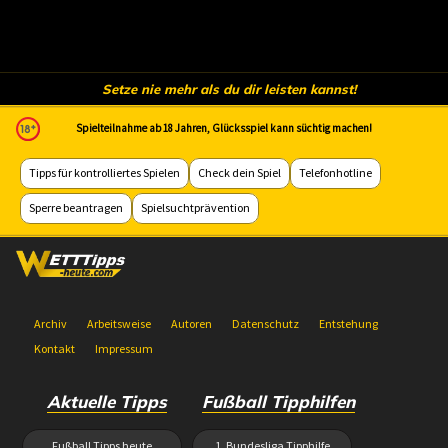
Setze nie mehr als du dir leisten kannst!
Spielteilnahme ab 18 Jahren, Glücksspiel kann süchtig machen!
Tipps für kontrolliertes Spielen
Check dein Spiel
Telefonhotline
Sperre beantragen
Spielsuchtprävention
Archiv
Arbeitsweise
Autoren
Datenschutz
Entstehung
Kontakt
Impressum
Aktuelle Tipps
Fußball Tipphilfen
Fußball Tipps heute
1. Bundesliga Tipphilfe