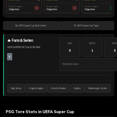
Premier League
Europa League
Premier League
×
×
✓
1 Gegentore
0 Gegentore
2 Gegentore
📊 UEFA Super Cup Statistiken
🎯 UEFA Super Cup Tipps
🔥 Form & Serien
SIEG
REMIS
NIED
UEFA SUPER CUP | H & A | 90 MIN
0
1
0
U
TORE ERZI./KASS.
Sieg-Serien
Ungeschlagen
Unentschieden
Sieglos
Niederlagen-Serien
PSG Tore Stats in UEFA Super Cup