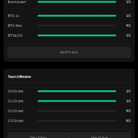
Team kassiert
1/1
BTTS - Ja
1/1
BTTS - Nein
0/1
BTTS & Ü2.5
1/1
Alle BTTS Stats
Team Offensive
Ü 0.5 Erzielt
1/1
Ü 1.5 Erzielt
1/1
Ü 2.5 Erzielt
0/1
Ü 3.5 Erzielt
0/1
Über 1.5 Stats
Über 3.5 Stats