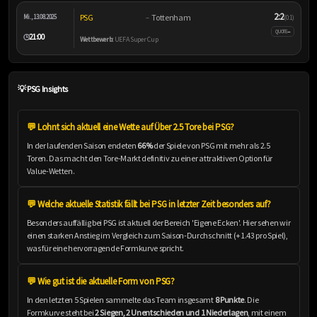
2:2
PSG
Tottenham
Mi., 13.08.2025
–
(0:1)
–
QUOTE
21:00
🕒
Wettbewerb:
UEFA Super Cup
💡 PSG Insights
💬 Lohnt sich aktuell eine Wette auf Über 2.5 Tore bei PSG?
In der laufenden Saison endeten
66%
der Spiele von PSG mit mehr als 2.5
Toren. Das macht den Tore-Markt definitiv zu einer attraktiven Option für
Value-Wetten.
💬 Welche aktuelle Statistik fällt bei PSG in letzter Zeit besonders auf?
Besonders auffällig bei PSG ist aktuell der Bereich 'Eigene Ecken'. Hier sehen wir
einen starken Anstieg im Vergleich zum Saison-Durchschnitt (+1.43 pro Spiel),
was für eine hervorragende Formkurve spricht.
💬 Wie gut ist die aktuelle Form von PSG?
In den letzten 5 Spielen sammelte das Team insgesamt
8 Punkte
. Die
Formkurve steht bei
2 Siegen, 2 Unentschieden und 1 Niederlagen
, mit einem