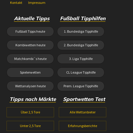
Kontakt
Impressum
Aktuelle Tipps
Fußball Tipphilfen
Fußball Tipps heute
1. Bundesliga Tipphilfe
Kombiwetten heute
2. Bundesliga Tipphilfe
Matchkombi´s heute
3. Liga Tipphilfe
Spielerwetten
CL League Tipphilfe
Wettanalysen heute
Prem. League Tipphilfe
Tipps nach Märkte
Sportwetten Test
Über 2,5 Tore
Alle Wettanbieter
Unter 2,5 Tore
Erfahrungsberichte