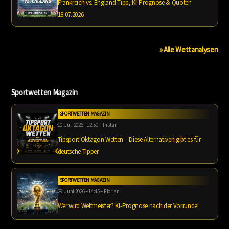
Frankreich vs. England Tipp, KI-Prognose & Quoten
18.07.2026
» Alle Wettanalysen
Sportwetten Magazin
SPORTWETTEN MAGAZIN
10. Juli 2026 – 12:50 – Tristan
Tipsport Oktagon Wetten – Diese Alternativen gibt es für
deutsche Tipper
SPORTWETTEN MAGAZIN
29. Juni 2026 – 14:45 – Florian
Wer wird Weltmeister? KI-Prognose nach der Vorrunde!