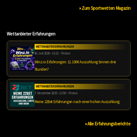
» Zum Sportwetten Magazin
Wettanbieter Erfahrungen
WETTANBIETER ERFAHRUNGEN
16. Juli 2026 – 15:21 – Tristan
Winz.io Erfahrungen: 11.100€ Auszahlung binnen drei
Stunden?
WETTANBIETER ERFAHRUNGEN
7. Dezember 2025 – 12:50 – Tristan
Meine 22Bet Erfahrungen nach einer hohen Auszahlung
» Alle Erfahrungsberichte