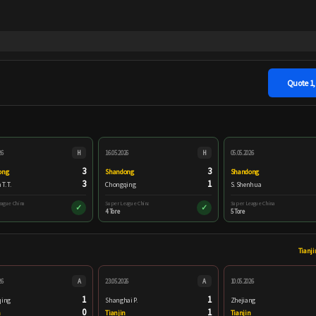
Quote
1
26
H
16.05.2026
H
05.05.2026
3
3
ong
Shandong
Shandong
3
1
. T.
Chongqing
S. Shenhua
ague China
Super League China
Super League China
✓
✓
4 Tore
5 Tore
Tianjin
26
A
23.05.2026
A
10.05.2026
1
1
qing
Shanghai P.
Zhejiang
0
1
n
Tianjin
Tianjin