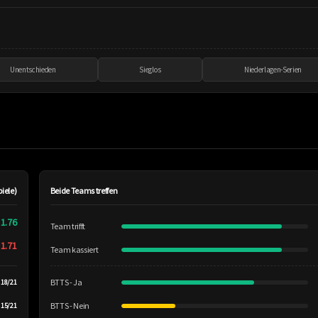
Unentschieden
Sieglos
Niederlagen-Serien
piele)
Beide Teams treffen
1.76
Team trifft
1.71
Team kassiert
BTTS - Ja
18/21
BTTS - Nein
15/21