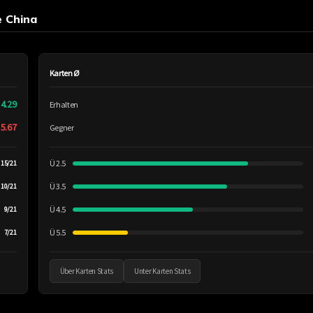
e China
Karten Ø
4.29
Erhalten
5.67
Gegner
Ü 2.5
15/21
Ü 3.5
10/21
Ü 4.5
9/21
Ü 5.5
7/21
Über Karten Stats
Unter Karten Stats