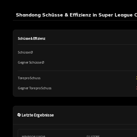
Shandong Schüsse & Effizienz in Super League 
Schüsse & Effizienz
Schüsse Ø
Gegner Schüsse Ø
Tore pro Schuss
Gegner Tore pro Schuss
🔄 Letzte Ergebnisse
MEHR GOALS (H2H)
Ü 1.5 TORE