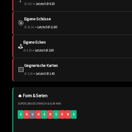
Ø: 5.67 ➔
Letzte 5 Ø: 9.20
Eigene Schüsse
🎯
Ø: 14.14 ➔
Letzte 5 Ø: 11.80
Eigene Ecken
⛳️
Ø: 4.29 ➔
Letzte 5 Ø: 2.80
Gegnerische Karten
🟨
Ø: 2.24 ➔
Letzte 5 Ø: 1.40
🔥 Form & Serien
SUPER LEAGUE CHINA | H & A | 90 MIN
S
N
U
N
S
N
S
N
N
S