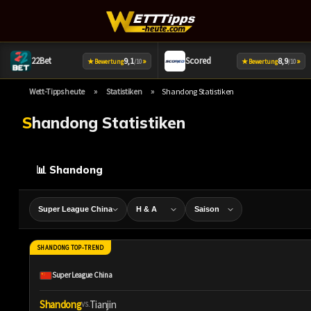
22Bet
Scored
9,1
»
8,9
»
★
★
Bewertung
/10
Bewertung
/10
»
»
Wett-Tipps heute
Statistiken
Shandong Statistiken
Shandong Statistiken
📊 Shandong
SHANDONG TOP-TREND
Super League China
Shandong
Tianjin
VS.