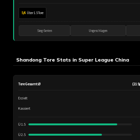
5/6
Über 1.5 Tore
Sieg-Serien
Ungeschlagen
Shandong Tore Stats in Super League China
Tore Gesamt Ø
(21 S
Erzielt
Kassiert
Ü 1.5
Ü 2.5