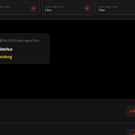
ague China
Super League China
Super League China
×
×
2 Tore
2 Tore
29.08, 13:35 | Super League China
 Shenhua
andong
+
▲
+
▲