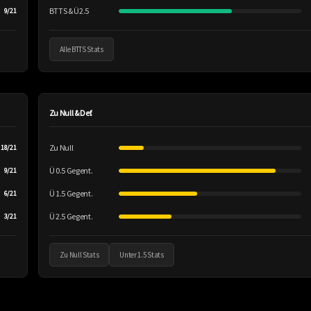
BTTS & Ü2.5
9/21
Alle BTTS Stats
Zu Null & Def.
Zu Null
18/21
Ü 0.5 Gegent.
9/21
Ü 1.5 Gegent.
6/21
Ü 2.5 Gegent.
3/21
Zu Null Stats
Unter 1.5 Stats