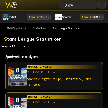
...
Ligen
Zum
9,1
»
8,9
»
22Bet
Scored
★
★
Bewertung
/10
Bewertung
/10
Inhalt
springen
»
»
Wett-Tipps heute
Statistiken
Stars League Statistiken
Stars League Statistiken
League ID not found.
Sportwetten Analysen
SPORTWETTEN ANALYSEN
16. Juli 2026 – 10:07 – Florian
Spanien vs. Argentinien Tipp, KI-Prognose & Quoten
19.07.2026
SPORTWETTEN ANALYSEN
16. Juli 2026 – 08:22 – Florian