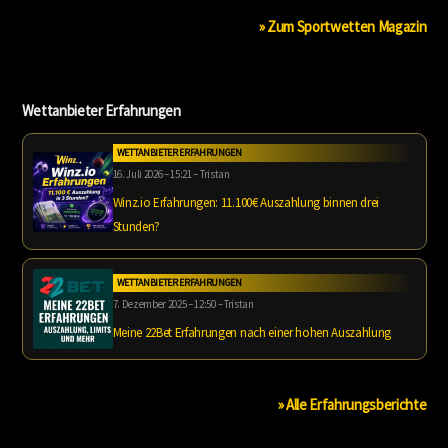
» Zum Sportwetten Magazin
Wettanbieter Erfahrungen
WETTANBIETER ERFAHRUNGEN
16. Juli 2026 – 15:21 – Tristan
Winz.io Erfahrungen: 11.100€ Auszahlung binnen drei
Stunden?
WETTANBIETER ERFAHRUNGEN
7. Dezember 2025 – 12:50 – Tristan
Meine 22Bet Erfahrungen nach einer hohen Auszahlung
» Alle Erfahrungsberichte