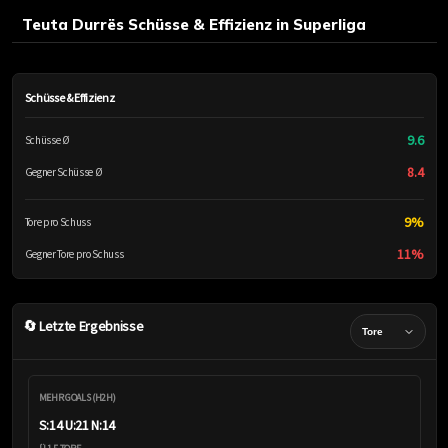
Teuta Durrës Schüsse & Effizienz in Superliga
Schüsse & Effizienz
9.6
Schüsse Ø
8.4
Gegner Schüsse Ø
9%
Tore pro Schuss
11%
Gegner Tore pro Schuss
🔄 Letzte Ergebnisse
MEHR GOALS (H2H)
S:14 U:21 N:14