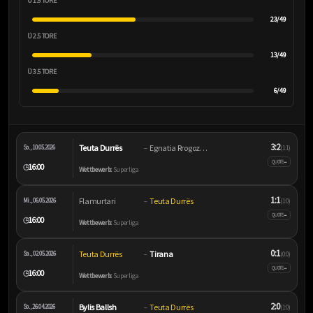
Ü 1.5 TORE
23/49
Ü 2.5 TORE
13/49
Ü 3.5 TORE
6/49
3:2
Teuta Durrës
Egnatia Rrogozhinë
So., 10.05.2026
–
(1:1)
–
QUOTE
16:00
🕒
Wettbewerb:
Superliga
1:1
Flamurtari
Teuta Durrës
Mi., 06.05.2026
–
(1:0)
–
QUOTE
16:00
🕒
Wettbewerb:
Superliga
0:1
Teuta Durrës
Tirana
Sa., 02.05.2026
–
(0:0)
–
QUOTE
16:00
🕒
Wettbewerb:
Superliga
2:0
Bylis Ballsh
Teuta Durrës
So., 26.04.2026
–
(1:0)