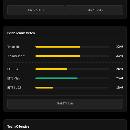
Über 2.5 Stats
Unter 2.5 Stats
Beide Teams treffen
Team trifft
30/49
Team kassiert
30/49
BTTS - Ja
21/49
BTTS - Nein
28/49
BTTS & Ü2.5
12/49
Alle BTTS Stats
Team Offensive