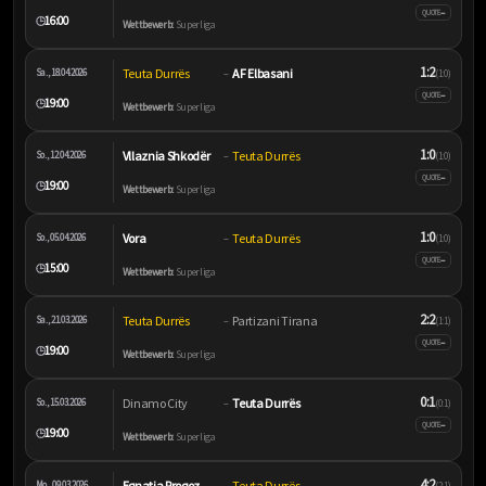
–
QUOTE
16:00
🕒
Wettbewerb:
Superliga
1:2
Teuta Durrës
AF Elbasani
Sa., 18.04.2026
–
(1:0)
–
QUOTE
19:00
🕒
Wettbewerb:
Superliga
1:0
Vllaznia Shkodër
Teuta Durrës
So., 12.04.2026
–
(1:0)
–
QUOTE
19:00
🕒
Wettbewerb:
Superliga
1:0
Vora
Teuta Durrës
So., 05.04.2026
–
(1:0)
–
QUOTE
15:00
🕒
Wettbewerb:
Superliga
2:2
Teuta Durrës
Partizani Tirana
Sa., 21.03.2026
–
(1:1)
–
QUOTE
19:00
🕒
Wettbewerb:
Superliga
0:1
Dinamo City
Teuta Durrës
So., 15.03.2026
–
(0:1)
–
QUOTE
19:00
🕒
Wettbewerb:
Superliga
4:2
Egnatia Rrogozhinë
Teuta Durrës
Mo., 09.03.2026
–
(2:1)