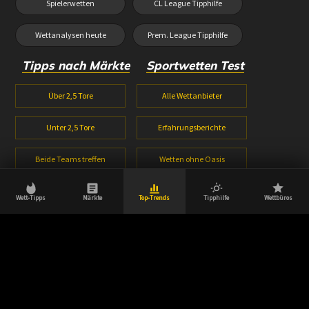
Spielerwetten
CL League Tipphilfe
Wettanalysen heute
Prem. League Tipphilfe
Tipps nach Märkte
Sportwetten Test
Über 2,5 Tore
Alle Wettanbieter
Unter 2,5 Tore
Erfahrungsberichte
Beide Teams treffen
Wetten ohne Oasis
1X2 Wetten
Wetten ohne Lugas
Wett-Tipps
Märkte
Top-Trends
Tipphilfe
Wettbüros
Halbzeitwetten
Wettbonus Vergleich
© 2026 Wetttipps-heute.com | Aktuell, innovativ & zuverlässig.