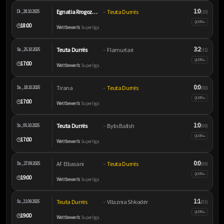
1:0
Egnatia Rrogozhinë
Teuta Durrës
Di., 28.10.2025
–
(1:0)
–
QUOTE
18:00
🕒
Wettbewerb:
Superliga
3:2
Teuta Durrës
Flamurtari
Sa., 25.10.2025
–
(3:1)
–
QUOTE
17:00
🕒
Wettbewerb:
Superliga
0:0
Tirana
Teuta Durrës
Sa., 18.10.2025
–
(0:0)
–
QUOTE
17:00
🕒
Wettbewerb:
Superliga
1:0
Teuta Durrës
Bylis Ballsh
So., 05.10.2025
–
(0:0)
–
QUOTE
17:00
🕒
Wettbewerb:
Superliga
0:0
AF Elbasani
Teuta Durrës
Sa., 27.09.2025
–
(0:0)
–
QUOTE
19:00
🕒
Wettbewerb:
Superliga
1:1
Teuta Durrës
Vllaznia Shkodër
So., 21.09.2025
–
(0:1)
–
QUOTE
19:00
🕒
Wettbewerb:
Superliga