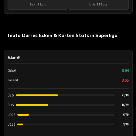
Zu Null Stats
Unter 1.5 Stats
Teuta Durrës Ecken & Karten Stats in Superliga
Ecken Ø
3.94
Geholt
3.65
Kassiert
Ü 8.5
21/49
Ü 9.5
16/49
Ü 10.5
6/49
Ü 11.5
3/49