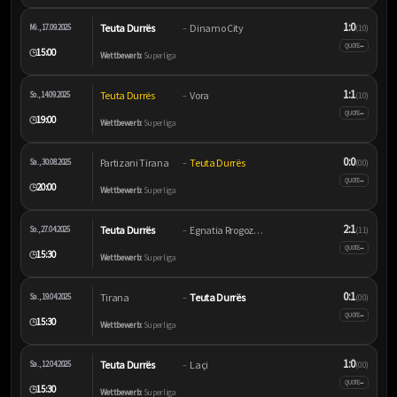
1:0
Teuta Durrës
Dinamo City
Mi., 17.09.2025
–
(1:0)
–
QUOTE
15:00
🕒
Wettbewerb:
Superliga
1:1
Teuta Durrës
Vora
So., 14.09.2025
–
(1:0)
–
QUOTE
19:00
🕒
Wettbewerb:
Superliga
0:0
Partizani Tirana
Teuta Durrës
Sa., 30.08.2025
–
(0:0)
–
QUOTE
20:00
🕒
Wettbewerb:
Superliga
2:1
Teuta Durrës
Egnatia Rrogozhinë
So., 27.04.2025
–
(1:1)
–
QUOTE
15:30
🕒
Wettbewerb:
Superliga
0:1
Tirana
Teuta Durrës
Sa., 19.04.2025
–
(0:0)
–
QUOTE
15:30
🕒
Wettbewerb:
Superliga
1:0
Teuta Durrës
Laçi
Sa., 12.04.2025
–
(0:0)
–
QUOTE
15:30
🕒
Wettbewerb:
Superliga