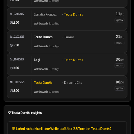
Wettbewerb:
Superliga
1:1
Egnatia Rrogozhinë
Teuta Durrës
So., 02.03.2025
–
(1:1)
–
QUOTE
18:00
🕒
Wettbewerb:
Superliga
2:1
Teuta Durrës
Tirana
Sa., 22.02.2025
–
(1:1)
–
QUOTE
18:00
🕒
Wettbewerb:
Superliga
3:0
Laçi
Teuta Durrës
So., 16.02.2025
–
(1:0)
–
QUOTE
14:30
🕒
Wettbewerb:
Superliga
0:0
Teuta Durrës
Dinamo City
Mo., 10.02.2025
–
(0:0)
–
QUOTE
18:00
🕒
Wettbewerb:
Superliga
💡 Teuta Durrës Insights
💬 Lohnt sich aktuell eine Wette auf Über 2.5 Tore bei Teuta Durrës?