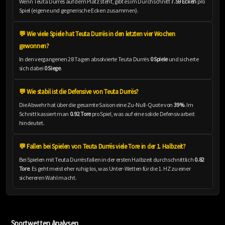
Wenn Teuta Durrës auf dem Platz steht, gibt es im Durchschnitt
7.59 Ecken
pro
Spiel (eigene und gegnerische Ecken zusammen).
💬 Wie viele Spiele hat Teuta Durrës in den letzten vier Wochen
gewonnen?
In den vergangenen 28 Tagen absolvierte Teuta Durrës
0 Spiele
und sicherte
sich dabei
0 Siege
.
💬 Wie stabil ist die Defensive von Teuta Durrës?
Die Abwehr hat über die gesamte Saison eine Zu-Null-Quote von
39%
. Im
Schnitt kassiert man
0.92 Tore
pro Spiel, was auf eine solide Defensivarbeit
hindeutet.
💬 Fallen bei Spielen von Teuta Durrës viele Tore in der 1. Halbzeit?
Bei Spielen mit Teuta Durrës fallen in der ersten Halbzeit durchschnittlich
0.82
Tore
. Es geht meist eher ruhig los, was Unter-Wetten für die 1. HZ zu einer
sichereren Wahl macht.
Sportwetten Analysen