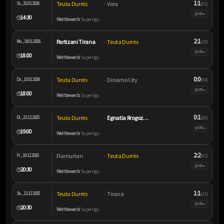
1:1
Teuta Durrës
Vora
So., 25.01.2026
–
(0:1)
–
QUOTE
14:30
🕒
Wettbewerb:
Superliga
2:1
Partizani Tirana
Teuta Durrës
Mo., 19.01.2026
–
(1:0)
–
QUOTE
18:00
🕒
Wettbewerb:
Superliga
0:0
Teuta Durrës
Dinamo City
Do., 15.01.2026
–
(0:0)
–
QUOTE
18:00
🕒
Wettbewerb:
Superliga
0:1
Teuta Durrës
Egnatia Rrogozhinë
Di., 23.12.2025
–
(0:0)
–
QUOTE
19:00
🕒
Wettbewerb:
Superliga
2:2
Flamurtari
Teuta Durrës
Fr., 19.12.2025
–
(0:1)
–
QUOTE
20:30
🕒
Wettbewerb:
Superliga
1:1
Teuta Durrës
Tirana
Sa., 13.12.2025
–
(1:1)
–
QUOTE
20:30
🕒
Wettbewerb:
Superliga