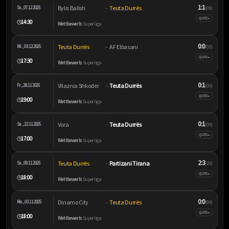
1:1
Bylis Ballsh
Teuta Durrës
So., 07.12.2025
–
(0:0)
–
QUOTE
14:30
🕒
Wettbewerb:
Superliga
0:0
Teuta Durrës
AF Elbasani
Mi., 03.12.2025
–
(0:0)
–
QUOTE
17:30
🕒
Wettbewerb:
Superliga
0:1
Vllaznia Shkodër
Teuta Durrës
Fr., 28.11.2025
–
(0:0)
–
QUOTE
19:00
🕒
Wettbewerb:
Superliga
0:1
Vora
Teuta Durrës
Sa., 22.11.2025
–
(0:0)
–
QUOTE
17:00
🕒
Wettbewerb:
Superliga
2:3
Teuta Durrës
Partizani Tirana
So., 09.11.2025
–
(2:0)
–
QUOTE
18:00
🕒
Wettbewerb:
Superliga
0:0
Dinamo City
Teuta Durrës
Mo., 03.11.2025
–
(0:0)
–
QUOTE
18:00
🕒
Wettbewerb:
Superliga