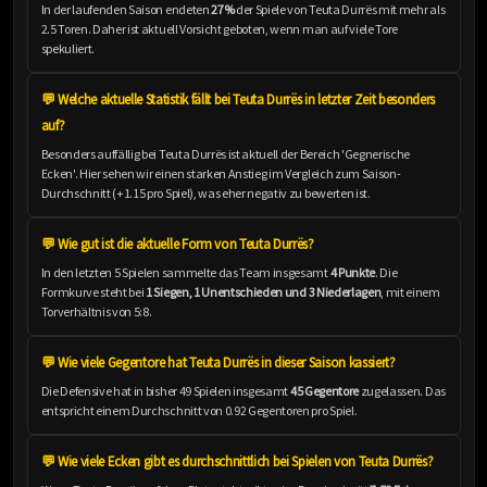
In der laufenden Saison endeten
27%
der Spiele von Teuta Durrës mit mehr als
2.5 Toren. Daher ist aktuell Vorsicht geboten, wenn man auf viele Tore
spekuliert.
💬 Welche aktuelle Statistik fällt bei Teuta Durrës in letzter Zeit besonders
auf?
Besonders auffällig bei Teuta Durrës ist aktuell der Bereich 'Gegnerische
Ecken'. Hier sehen wir einen starken Anstieg im Vergleich zum Saison-
Durchschnitt (+1.15 pro Spiel), was eher negativ zu bewerten ist.
💬 Wie gut ist die aktuelle Form von Teuta Durrës?
In den letzten 5 Spielen sammelte das Team insgesamt
4 Punkte
. Die
Formkurve steht bei
1 Siegen, 1 Unentschieden und 3 Niederlagen
, mit einem
Torverhältnis von 5:8.
💬 Wie viele Gegentore hat Teuta Durrës in dieser Saison kassiert?
Die Defensive hat in bisher 49 Spielen insgesamt
45 Gegentore
zugelassen. Das
entspricht einem Durchschnitt von 0.92 Gegentoren pro Spiel.
💬 Wie viele Ecken gibt es durchschnittlich bei Spielen von Teuta Durrës?