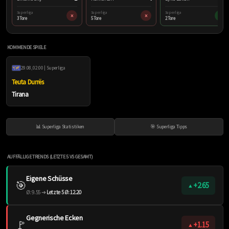
Superliga
Superliga
Superliga
×
×
✓
3 Tore
5 Tore
2 Tore
KOMMENDE SPIELE
29.08, 02:00 | Superliga
Teuta Durrës
Tirana
📊 Superliga Statistiken
🎯 Superliga Tipps
AUFFÄLLIGE TRENDS (LETZTE 5 VS GESAMT)
Eigene Schüsse
🎯
+2.65
▲
Ø: 9.55 ➔
Letzte 5 Ø: 12.20
Gegnerische Ecken
🚩
+1.15
▲