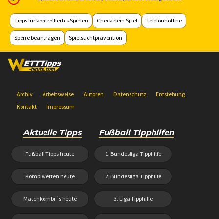
Tipps für kontrolliertes Spielen
Check dein Spiel
Telefonhotline
Sperre beantragen
Spielsuchtprävention
Archiv
Arbeitsweise
Autoren
Datenschutz
Entstehung
Kontakt
Impressum
Aktuelle Tipps
Fußball Tipphilfen
Fußball Tipps heute
1. Bundesliga Tipphilfe
Kombiwetten heute
2. Bundesliga Tipphilfe
Matchkombi´s heute
3. Liga Tipphilfe