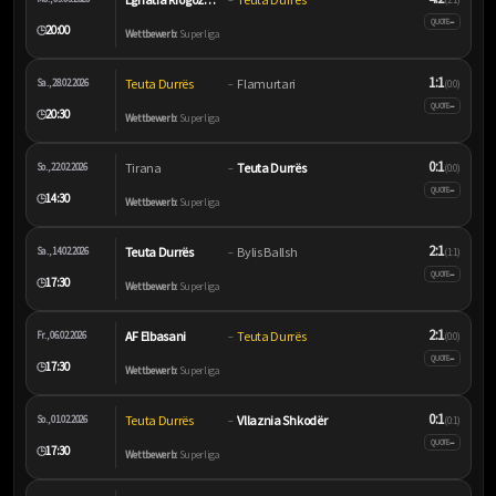
–
QUOTE
20:00
🕒
Wettbewerb:
Superliga
1:1
Teuta Durrës
Flamurtari
Sa., 28.02.2026
–
(0:0)
–
QUOTE
20:30
🕒
Wettbewerb:
Superliga
0:1
Tirana
Teuta Durrës
So., 22.02.2026
–
(0:0)
–
QUOTE
14:30
🕒
Wettbewerb:
Superliga
2:1
Teuta Durrës
Bylis Ballsh
Sa., 14.02.2026
–
(1:1)
–
QUOTE
17:30
🕒
Wettbewerb:
Superliga
2:1
AF Elbasani
Teuta Durrës
Fr., 06.02.2026
–
(0:0)
–
QUOTE
17:30
🕒
Wettbewerb:
Superliga
0:1
Teuta Durrës
Vllaznia Shkodër
So., 01.02.2026
–
(0:1)
–
QUOTE
17:30
🕒
Wettbewerb:
Superliga