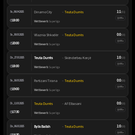
1:1
Dinamo City
Teuta Durrës
So., 06.04.2025
–
(0:1)
–
QUOTE
18:00
🕒
Wettbewerb:
Superliga
0:0
Vllaznia Shkodër
Teuta Durrës
So., 30.03.2025
–
(0:0)
–
QUOTE
20:00
🕒
Wettbewerb:
Superliga
1:0
Teuta Durrës
Skënderbeu Korçë
Do., 27.03.2025
–
(1:0)
–
QUOTE
18:00
🕒
Wettbewerb:
Superliga
0:0
Partizani Tirana
Teuta Durrës
So., 16.03.2025
–
(0:0)
–
QUOTE
19:00
🕒
Wettbewerb:
Superliga
0:0
Teuta Durrës
AF Elbasani
Di., 11.03.2025
–
(0:0)
–
QUOTE
17:30
🕒
Wettbewerb:
Superliga
1:0
Bylis Ballsh
Teuta Durrës
Do., 06.03.2025
–
(0:0)
–
QUOTE
14:30
🕒