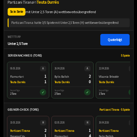
Partizani Tirana
Teuta Durrës
VS.
mit Unter 2,5 Toren (A) wettbewerbsübergreifend
5x in Serie
Partizani Tirana: hatte 3/5 Spiele mit Unter 2,5 Toren (H) wettbewerbsübergreifend
WETTTIPP
Quote folgt
Unter 2,5 Tore
SERIENNACHWEIS (TORE)
5 Spiele
06.05.2026
A
26.04.2026
A
12.04.2026
A
1
2
1
Flamurtari
Bylis Ballsh
Vllaznia Shkodër
1
0
0
Teuta Durrës
Teuta Durrës
Teuta Durrës
Superliga
Superliga
Superliga
✓
✓
✓
2 Tore
2 Tore
1 Tore
GEGNER-CHECK (TORE)
Partizani Tirana · 5 Spiele
10.05.2026
H
02.05.2026
H
19.04.2026
H
2
1
1
Partizani Tirana
Partizani Tirana
Partizani Tirana
1
4
1
Dinamo City
Flamurtari
Bylis Ballsh