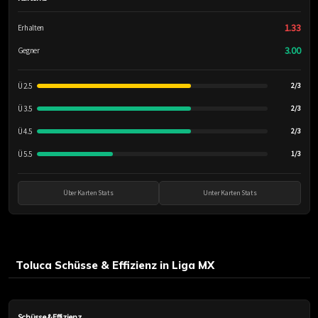
1.33
Erhalten
3.00
Gegner
Ü 2.5
2/3
Ü 3.5
2/3
Ü 4.5
2/3
Ü 5.5
1/3
Über Karten Stats
Unter Karten Stats
Toluca Schüsse & Effizienz in Liga MX
Schüsse & Effizienz