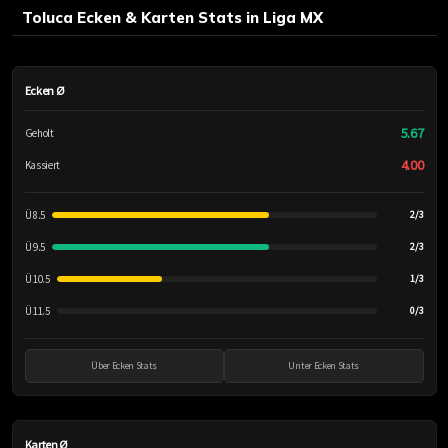
Toluca Ecken & Karten Stats in Liga MX
Ecken Ø
5.67
Geholt
4.00
Kassiert
Ü 8.5
2/3
Ü 9.5
2/3
Ü 10.5
1/3
Ü 11.5
0/3
Über Ecken Stats
Unter Ecken Stats
Karten Ø