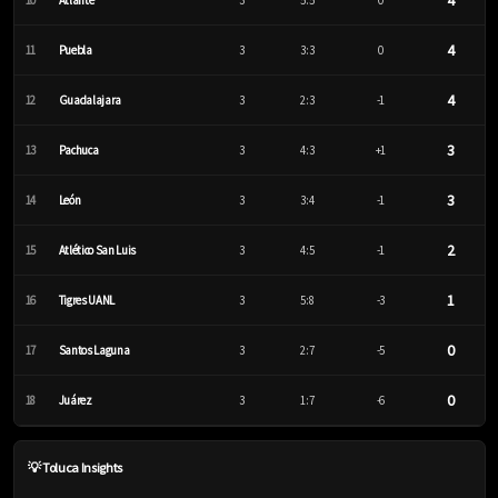
4
10
Atlante
3
5:5
0
4
11
Puebla
3
3:3
0
4
12
Guadalajara
3
2:3
-1
3
13
Pachuca
3
4:3
+1
3
14
León
3
3:4
-1
2
15
Atlético San Luis
3
4:5
-1
1
16
Tigres UANL
3
5:8
-3
0
17
Santos Laguna
3
2:7
-5
0
18
Juárez
3
1:7
-6
💡 Toluca Insights