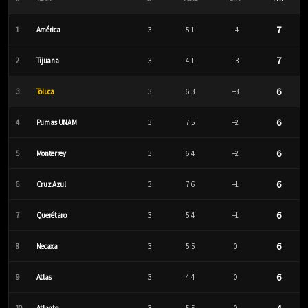
7
1
América
3
5:1
+4
7
2
Tijuana
3
4:1
+3
6
3
Toluca
3
6:3
+3
6
4
Pumas UNAM
3
7:5
+2
6
5
Monterrey
3
6:4
+2
6
6
Cruz Azul
3
7:6
+1
6
7
Querétaro
3
5:4
+1
6
8
Necaxa
3
5:5
0
6
9
Atlas
3
4:4
0