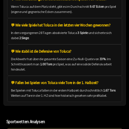
Wenn Toluca auf dem Platz steht, gibt es im Durchschnitt
9.67 Ecken
pro Spiel
(eigene und gegnerische Ecken zusammen).
💬 Wie viele Spiele hat Toluca in den letzten vier Wochen gewonnen?
In den vergangenen 28 Tagen absolvierte Toluca
3 Spiele
und sicherte sich
dabei
2 Siege
.
💬 Wie stabil ist die Defensive von Toluca?
Die Abwehr hat über die gesamte Saison eine Zu-Null-Quote von
33%
. Im
Schnitt kassiert man
1.00 Tore
pro Spiel, was auf eine solide Defensivarbeit
hindeutet.
💬 Fallen bei Spielen von Toluca viele Tore in der 1. Halbzeit?
Bei Spielen mit Toluca fallen in der ersten Halbzeit durchschnittlich
1.67 Tore
.
Wetten auf Tore in der 1. HZ sind hier historisch gesehen sehr profitabel.
Sportwetten Analysen