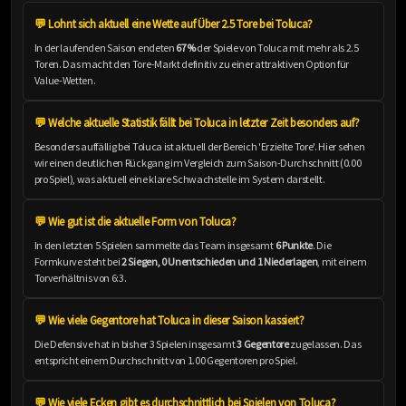
💬 Lohnt sich aktuell eine Wette auf Über 2.5 Tore bei Toluca?
In der laufenden Saison endeten
67%
der Spiele von Toluca mit mehr als 2.5
Toren. Das macht den Tore-Markt definitiv zu einer attraktiven Option für
Value-Wetten.
💬 Welche aktuelle Statistik fällt bei Toluca in letzter Zeit besonders auf?
Besonders auffällig bei Toluca ist aktuell der Bereich 'Erzielte Tore'. Hier sehen
wir einen deutlichen Rückgang im Vergleich zum Saison-Durchschnitt (0.00
pro Spiel), was aktuell eine klare Schwachstelle im System darstellt.
💬 Wie gut ist die aktuelle Form von Toluca?
In den letzten 5 Spielen sammelte das Team insgesamt
6 Punkte
. Die
Formkurve steht bei
2 Siegen, 0 Unentschieden und 1 Niederlagen
, mit einem
Torverhältnis von 6:3.
💬 Wie viele Gegentore hat Toluca in dieser Saison kassiert?
Die Defensive hat in bisher 3 Spielen insgesamt
3 Gegentore
zugelassen. Das
entspricht einem Durchschnitt von 1.00 Gegentoren pro Spiel.
💬 Wie viele Ecken gibt es durchschnittlich bei Spielen von Toluca?