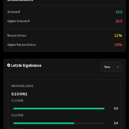
19.0
Schüsse Ø
10.0
Gegner Schüsse Ø
11%
Tore pro Schuss
10%
Gegner Tore pro Schuss
🔄 Letzte Ergebnisse
MEHR GOALS (H2H)
S:2 U:0 N:1
Ü 1.5 TORE
3/3
Ü 2.5 TORE
2/3