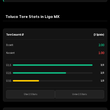
Toluca Tore Stats in Liga MX
Tore Gesamt Ø
(3 Spiele)
2.00
Erzielt
1.00
Kassiert
Ü 1.5
3/3
Ü 2.5
2/3
Ü 3.5
1/3
Über 2.5 Stats
Unter 2.5 Stats