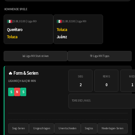
KOMMENDE SPIELE
23.08, 01:00 | Liga MX
31.08, 02:00 | Liga MX
Querétaro
Toluca
Toluca
Juárez
📊 Liga MX Statistiken
🎯 Liga MX Tipps
🔥 Form & Serien
SIEG
REMIS
NIED
LIGA MX | H & A | 90 MIN
2
0
1
S
N
S
TORE ERZI./KASS.
Sieg-Serien
Ungeschlagen
Unentschieden
Sieglos
Niederlagen-Serien