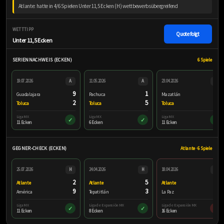
Atlante: hatte in 4/6 Spielen Unter 11,5 Ecken (H) wettbewerbsübergreifend
WETTTIPP
Quote folgt
Unter 11,5 Ecken
SERIENNACHWEIS (ECKEN)
6 Spiele
19.07.2026
A
11.05.2026
A
23.04.2026
A
9
1
3
Guadalajara
Pachuca
Mazatlán
2
5
8
Toluca
Toluca
Toluca
Liga MX
Liga MX
Liga MX
✓
✓
✓
11 Ecken
6 Ecken
11 Ecken
GEGNER-CHECK (ECKEN)
Atlante · 6 Spiele
25.07.2026
H
24.04.2026
H
18.04.2026
H
2
5
14
Atlante
Atlante
Atlante
9
3
2
América
Tepatitlán
La Paz
Liga MX
Liga de Expansión MX
Liga de Expansión MX
✓
✓
×
11 Ecken
8 Ecken
16 Ecken