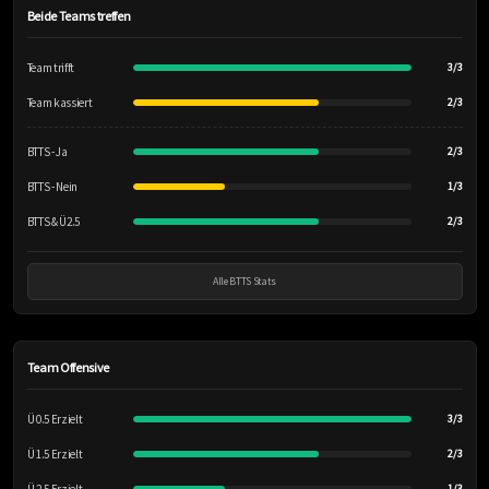
Beide Teams treffen
Team trifft
3/3
Team kassiert
2/3
BTTS - Ja
2/3
BTTS - Nein
1/3
BTTS & Ü2.5
2/3
Alle BTTS Stats
Team Offensive
Ü 0.5 Erzielt
3/3
Ü 1.5 Erzielt
2/3
1/3