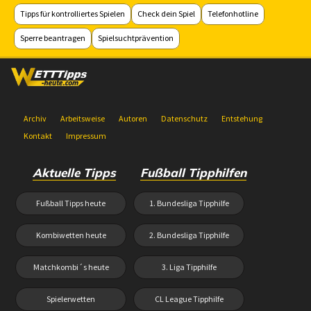
Tipps für kontrolliertes Spielen
Check dein Spiel
Telefonhotline
Sperre beantragen
Spielsuchtprävention
Archiv
Arbeitsweise
Autoren
Datenschutz
Entstehung
Kontakt
Impressum
Aktuelle Tipps
Fußball Tipphilfen
Fußball Tipps heute
1. Bundesliga Tipphilfe
Kombiwetten heute
2. Bundesliga Tipphilfe
Matchkombi´s heute
3. Liga Tipphilfe
Spielerwetten
CL League Tipphilfe