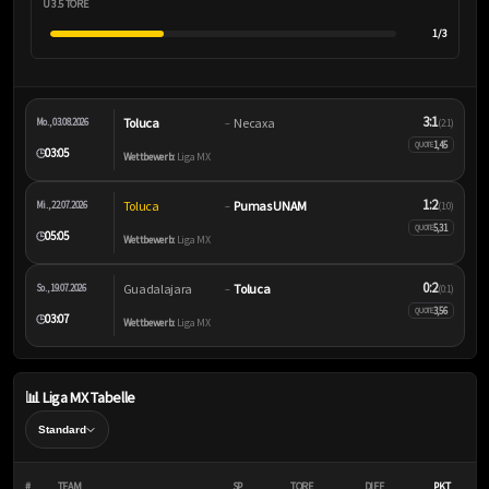
Ü 3.5 TORE
1/3
3:1
Toluca
Necaxa
Mo., 03.08.2026
–
(2:1)
1,45
QUOTE
03:05
🕒
Wettbewerb:
Liga MX
1:2
Toluca
Pumas UNAM
Mi., 22.07.2026
–
(1:0)
5,31
QUOTE
05:05
🕒
Wettbewerb:
Liga MX
0:2
Guadalajara
Toluca
So., 19.07.2026
–
(0:1)
3,56
QUOTE
03:07
🕒
Wettbewerb:
Liga MX
📊 Liga MX Tabelle
#
TEAM
SP
TORE
DIFF
PKT