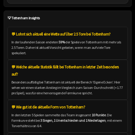
💡 Tottenham Insights
💬 Lohnt sich aktuell eine Wette auf Über 2.5 Tore bei Tottenham?
In der laufenden Saison endeten
59%
der Spiele von Tottenham mit mehr als
2.5 Toren. Daher ist aktuell Vorsicht geboten, wenn man auf viele Tore
spekuliert.
💬 Welche aktuelle Statistik fällt bei Tottenham in letzter Zeit besonders
auf?
Besonders auffällig bei Tottenham ist aktuell der Bereich 'Eigene Ecken'. Hier
sehen wir einen starken Anstieg im Vergleich zum Saison-Durchschnitt (+1.77
pro Spiel), was für eine hervorragende Formkurve spricht.
💬 Wie gut ist die aktuelle Form von Tottenham?
In den letzten 5 Spielen sammelte das Team insgesamt
10 Punkte
. Die
Formkurve steht bei
3 Siegen, 1 Unentschieden und 1 Niederlagen
, mit einem
Torverhältnis von 6:4.