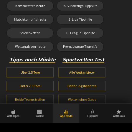
Kombiwetten heute
2. Bundesliga Tipphilfe
Matchkombi´s heute
3. Liga Tipphilfe
Spielerwetten
CL League Tipphilfe
Wettanalysen heute
Prem. League Tipphilfe
Tipps nach Märkte
Sportwetten Test
Über 2,5 Tore
Alle Wettanbieter
Unter 2,5 Tore
Erfahrungsberichte
Beide Teams treffen
Wetten ohne Oasis
1X2 Wetten
Wetten ohne Lugas
Wett-Tipps
Märkte
Top-Trends
Tipphilfe
Wettbüros
Halbzeitwetten
Wettbonus Vergleich