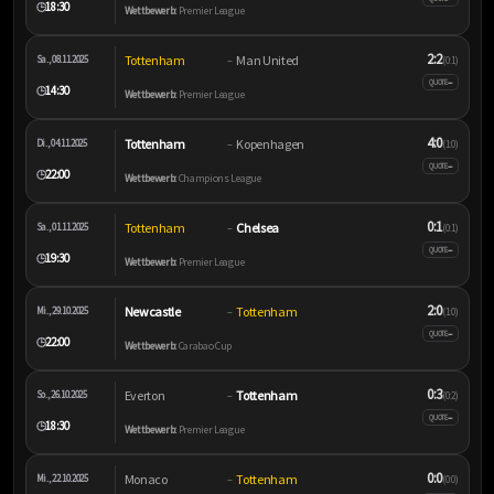
18:30
🕒
Wettbewerb:
Premier League
2:2
Tottenham
Man United
Sa., 08.11.2025
–
(0:1)
–
QUOTE
14:30
🕒
Wettbewerb:
Premier League
4:0
Tottenham
Kopenhagen
Di., 04.11.2025
–
(1:0)
–
QUOTE
22:00
🕒
Wettbewerb:
Champions League
0:1
Tottenham
Chelsea
Sa., 01.11.2025
–
(0:1)
–
QUOTE
19:30
🕒
Wettbewerb:
Premier League
2:0
Newcastle
Tottenham
Mi., 29.10.2025
–
(1:0)
–
QUOTE
22:00
🕒
Wettbewerb:
Carabao Cup
0:3
Everton
Tottenham
So., 26.10.2025
–
(0:2)
–
QUOTE
18:30
🕒
Wettbewerb:
Premier League
0:0
Monaco
Tottenham
Mi., 22.10.2025
–
(0:0)