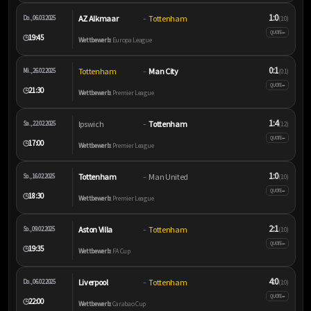
1:0
AZ Alkmaar
Tottenham
Do., 06.03.2025
–
(1:0)
–
QUOTE
19:45
🕒
Wettbewerb:
Europa League
0:1
Tottenham
Man City
Mi., 26.02.2025
–
(0:1)
–
QUOTE
21:30
🕒
Wettbewerb:
Premier League
1:4
Ipswich
Tottenham
Sa., 22.02.2025
–
(1:2)
–
QUOTE
17:00
🕒
Wettbewerb:
Premier League
1:0
Tottenham
Man United
So., 16.02.2025
–
(1:0)
–
QUOTE
18:30
🕒
Wettbewerb:
Premier League
2:1
Aston Villa
Tottenham
So., 09.02.2025
–
(1:0)
–
QUOTE
19:35
🕒
Wettbewerb:
FA Cup
4:0
Liverpool
Tottenham
Do., 06.02.2025
–
(1:0)
–
QUOTE
22:00
🕒
Wettbewerb:
Carabao Cup