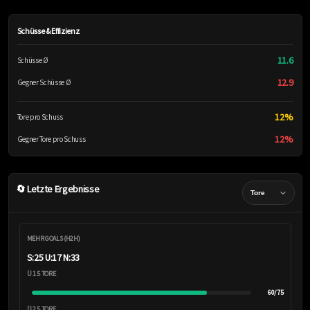
Schüsse & Effizienz
11.6
Schüsse Ø
12.9
Gegner Schüsse Ø
12%
Tore pro Schuss
12%
Gegner Tore pro Schuss
🔄 Letzte Ergebnisse
MEHR GOALS (H2H)
S:25 U:17 N:33
Ü 1.5 TORE
60/75
Ü 2.5 TORE