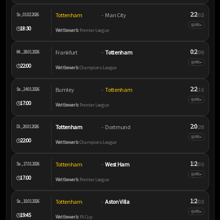
2:2
Tottenham
Man City
So., 01.02.2026
–
(0:2)
–
QUOTE
18:30
🕒
Wettbewerb:
Premier League
0:2
Frankfurt
Tottenham
Mi., 28.01.2026
–
(0:0)
–
QUOTE
22:00
🕒
Wettbewerb:
Champions League
2:2
Burnley
Tottenham
Sa., 24.01.2026
–
(1:1)
–
QUOTE
17:00
🕒
Wettbewerb:
Premier League
2:0
Tottenham
Dortmund
Di., 20.01.2026
–
(2:0)
–
QUOTE
22:00
🕒
Wettbewerb:
Champions League
1:2
Tottenham
West Ham
Sa., 17.01.2026
–
(0:1)
–
QUOTE
17:00
🕒
Wettbewerb:
Premier League
1:2
Tottenham
Aston Villa
Sa., 10.01.2026
–
(0:2)
–
QUOTE
19:45
🕒
Wettbewerb:
FA Cup