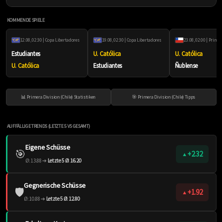
KOMMENDE SPIELE
12.08, 02:30 | Copa Libertadores
19.08, 02:30 | Copa Libertadores
Estudiantes
U. Católica
U. Católica
U. Católica
Estudiantes
Ñublense
📊 Primera Division (Chile) Statistiken
🎯 Primera Division (Chile) Tipps
AUFFÄLLIGE TRENDS (LETZTE 5 VS GESAMT)
Eigene Schüsse
🎯
+2.32
▲
Ø: 13.88 ➔
Letzte 5 Ø: 16.20
Gegnerische Schüsse
🛡️
+1.92
▲
Ø: 10.88 ➔
Letzte 5 Ø: 12.80