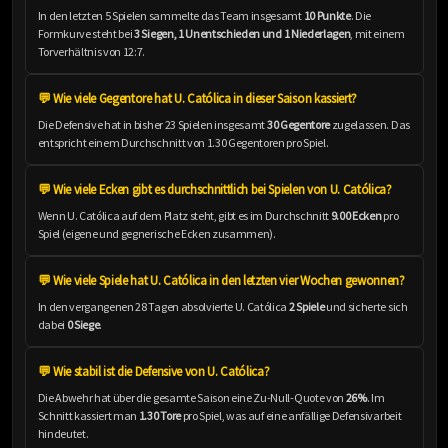
In den letzten 5 Spielen sammelte das Team insgesamt
10 Punkte
. Die
Formkurve steht bei
3 Siegen, 1 Unentschieden und 1 Niederlagen
, mit einem
Torverhältnis von 12:7.
💬 Wie viele Gegentore hat U. Católica in dieser Saison kassiert?
Die Defensive hat in bisher 23 Spielen insgesamt
30 Gegentore
zugelassen. Das
entspricht einem Durchschnitt von 1.30 Gegentoren pro Spiel.
💬 Wie viele Ecken gibt es durchschnittlich bei Spielen von U. Católica?
Wenn U. Católica auf dem Platz steht, gibt es im Durchschnitt
9.00 Ecken
pro
Spiel (eigene und gegnerische Ecken zusammen).
💬 Wie viele Spiele hat U. Católica in den letzten vier Wochen gewonnen?
In den vergangenen 28 Tagen absolvierte U. Católica
2 Spiele
und sicherte sich
dabei
0 Siege
.
💬 Wie stabil ist die Defensive von U. Católica?
Die Abwehr hat über die gesamte Saison eine Zu-Null-Quote von
26%
. Im
Schnitt kassiert man
1.30 Tore
pro Spiel, was auf eine anfällige Defensivarbeit
hindeutet.