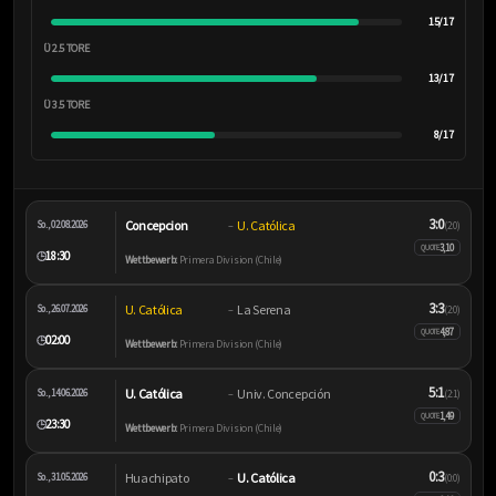
15/17
Ü 2.5 TORE
13/17
Ü 3.5 TORE
8/17
3:0
Concepcion
U. Católica
So., 02.08.2026
–
(2:0)
3,10
QUOTE
18:30
🕒
Wettbewerb:
Primera Division (Chile)
3:3
U. Católica
La Serena
So., 26.07.2026
–
(2:0)
4,87
QUOTE
02:00
🕒
Wettbewerb:
Primera Division (Chile)
5:1
U. Católica
Univ. Concepción
So., 14.06.2026
–
(2:1)
1,49
QUOTE
23:30
🕒
Wettbewerb:
Primera Division (Chile)
0:3
Huachipato
U. Católica
So., 31.05.2026
–
(0:0)