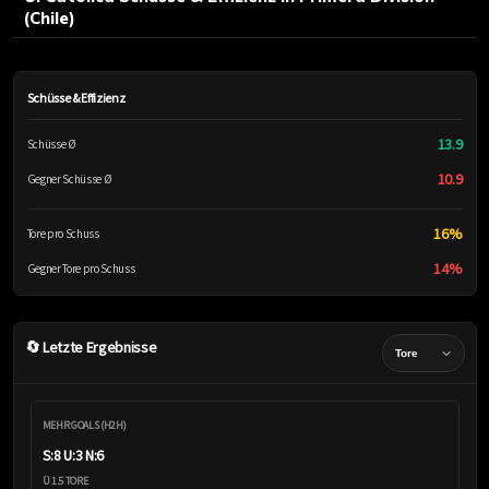
(Chile)
Schüsse & Effizienz
13.9
Schüsse Ø
10.9
Gegner Schüsse Ø
16%
Tore pro Schuss
14%
Gegner Tore pro Schuss
🔄 Letzte Ergebnisse
MEHR GOALS (H2H)
S:8 U:3 N:6
Ü 1.5 TORE