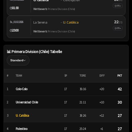
–
QUOTE
01:30
🕒
Wettbewerb:
Primera Division (Chile)
2:2
La Serena
U. Católica
So., 01.02.2026
–
(2:1)
–
QUOTE
23:00
🕒
Wettbewerb:
Primera Division (Chile)
📊 Primera Division (Chile) Tabelle
#
TEAM
SP
TORE
DIFF
PKT
42
1
Colo-Colo
17
36:16
+20
30
2
Universidad Chile
17
21:11
+10
27
3
U. Católica
17
38:26
+12
27
4
Palestino
17
25:24
+1