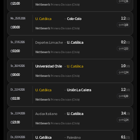
2,16
QUOTE
21:00
🕒
Wettbewerb:
Primera Division (Chile)
1:2
U. Católica
Colo-Colo
Mo., 25.05.2026
–
(1:2)
3,08
QUOTE
00:00
🕒
Wettbewerb:
Primera Division (Chile)
0:2
Deportes Limache
U. Católica
So., 17.05.2026
–
(0:2)
2,53
QUOTE
02:00
🕒
Wettbewerb:
Primera Division (Chile)
1:0
Universidad Chile
U. Católica
So., 26.04.2026
–
(1:0)
2,34
QUOTE
00:00
🕒
Wettbewerb:
Primera Division (Chile)
1:2
U. Católica
Unión La Calera
Di., 21.04.2026
–
(1:0)
6,99
QUOTE
02:30
🕒
Wettbewerb:
Primera Division (Chile)
3:4
Audax Italiano
U. Católica
Sa., 11.04.2026
–
(2:3)
2,24
QUOTE
23:30
🕒
Wettbewerb:
Primera Division (Chile)
6:1
U. Católica
Palestino
Do., 02.04.2026
–
(2:1)