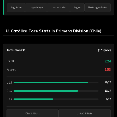
Sieg-Serien
Ungeschlagen
Unentschieden
Sieglos
Niederlagen-Serien
U. Católica Tore Stats in Primera Division (Chile)
Tore Gesamt Ø
(17 Spiele)
2.24
Erzielt
1.53
Kassiert
Ü 1.5
15/17
Ü 2.5
13/17
Ü 3.5
8/17
Über 2.5 Stats
Unter 2.5 Stats