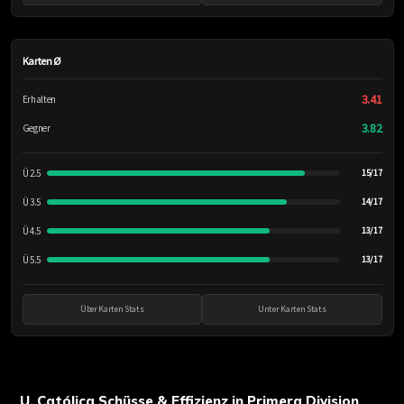
Karten Ø
3.41
Erhalten
3.82
Gegner
Ü 2.5
15/17
Ü 3.5
14/17
Ü 4.5
13/17
Ü 5.5
13/17
Über Karten Stats
Unter Karten Stats
U. Católica Schüsse & Effizienz in Primera Division