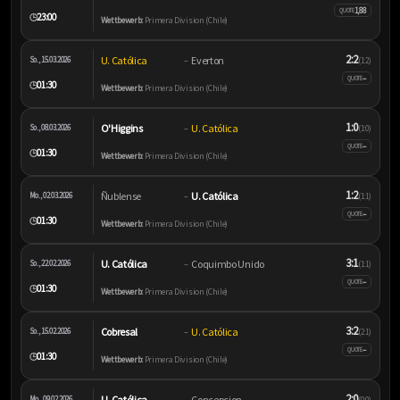
1,88
QUOTE
23:00
🕒
Wettbewerb:
Primera Division (Chile)
2:2
U. Católica
Everton
So., 15.03.2026
–
(1:2)
–
QUOTE
01:30
🕒
Wettbewerb:
Primera Division (Chile)
1:0
O'Higgins
U. Católica
So., 08.03.2026
–
(1:0)
–
QUOTE
01:30
🕒
Wettbewerb:
Primera Division (Chile)
1:2
Ñublense
U. Católica
Mo., 02.03.2026
–
(1:1)
–
QUOTE
01:30
🕒
Wettbewerb:
Primera Division (Chile)
3:1
U. Católica
Coquimbo Unido
So., 22.02.2026
–
(1:1)
–
QUOTE
01:30
🕒
Wettbewerb:
Primera Division (Chile)
3:2
Cobresal
U. Católica
So., 15.02.2026
–
(2:1)
–
QUOTE
01:30
🕒
Wettbewerb:
Primera Division (Chile)
2:0
U. Católica
Concepcion
Mo., 09.02.2026
–
(0:0)