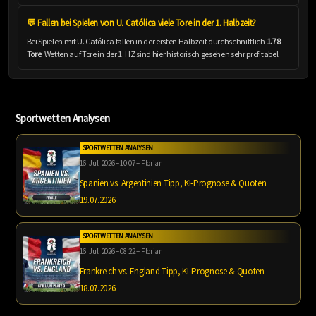
💬 Fallen bei Spielen von U. Católica viele Tore in der 1. Halbzeit?
Bei Spielen mit U. Católica fallen in der ersten Halbzeit durchschnittlich
1.78
Tore
. Wetten auf Tore in der 1. HZ sind hier historisch gesehen sehr profitabel.
Sportwetten Analysen
SPORTWETTEN ANALYSEN
16. Juli 2026 – 10:07 – Florian
Spanien vs. Argentinien Tipp, KI-Prognose & Quoten
19.07.2026
SPORTWETTEN ANALYSEN
16. Juli 2026 – 08:22 – Florian
Frankreich vs. England Tipp, KI-Prognose & Quoten
18.07.2026