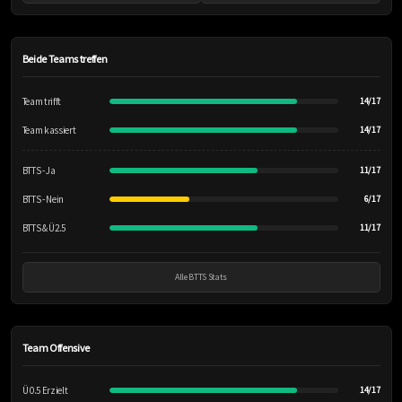
Beide Teams treffen
Team trifft
14/17
Team kassiert
14/17
BTTS - Ja
11/17
BTTS - Nein
6/17
BTTS & Ü2.5
11/17
Alle BTTS Stats
Team Offensive
Ü 0.5 Erzielt
14/17