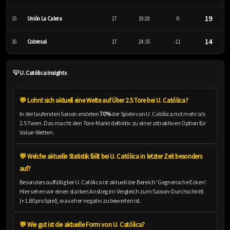
19
15
Unión La Calera
17
19:28
-9
14
16
Cobresal
17
24:35
-11
💡 U. Católica Insights
💬 Lohnt sich aktuell eine Wette auf Über 2.5 Tore bei U. Católica?
In der laufenden Saison endeten
70%
der Spiele von U. Católica mit mehr als
2.5 Toren. Das macht den Tore-Markt definitiv zu einer attraktiven Option für
Value-Wetten.
💬 Welche aktuelle Statistik fällt bei U. Católica in letzter Zeit besonders
auf?
Besonders auffällig bei U. Católica ist aktuell der Bereich 'Gegnerische Ecken'.
Hier sehen wir einen starken Anstieg im Vergleich zum Saison-Durchschnitt
(+1.80 pro Spiel), was eher negativ zu bewerten ist.
💬 Wie gut ist die aktuelle Form von U. Católica?