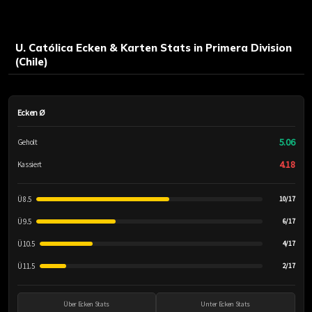
U. Católica Ecken & Karten Stats in Primera Division
(Chile)
Ecken Ø
5.06
Geholt
4.18
Kassiert
Ü 8.5
10/17
Ü 9.5
6/17
Ü 10.5
4/17
Ü 11.5
2/17
Über Ecken Stats
Unter Ecken Stats