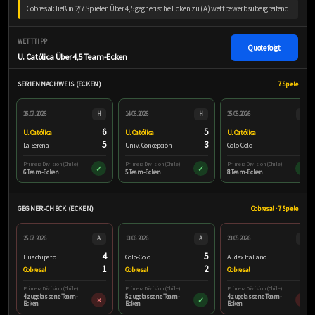
Cobresal: ließ in 2/7 Spielen Über 4,5 gegnerische Ecken zu (A) wettbewerbsübergreifend
WETTTIPP
Quote folgt
U. Católica Über 4,5 Team-Ecken
SERIENNACHWEIS (ECKEN)
7 Spiele
26.07.2026
H
14.06.2026
H
25.05.2026
H
6
5
8
U. Católica
U. Católica
U. Católica
5
3
1
La Serena
Univ. Concepción
Colo-Colo
Primera Division (Chile)
Primera Division (Chile)
Primera Division (Chile)
✓
✓
✓
6 Team-Ecken
5 Team-Ecken
8 Team-Ecken
GEGNER-CHECK (ECKEN)
Cobresal · 7 Spiele
25.07.2026
A
13.06.2026
A
23.05.2026
A
4
5
4
Huachipato
Colo-Colo
Audax Italiano
1
2
3
Cobresal
Cobresal
Cobresal
Primera Division (Chile)
Primera Division (Chile)
Primera Division (Chile)
4 zugelassene Team-
5 zugelassene Team-
4 zugelassene Team-
×
✓
×
Ecken
Ecken
Ecken