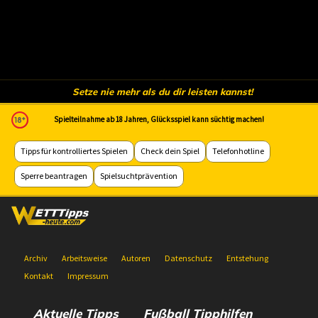
Setze nie mehr als du dir leisten kannst!
Spielteilnahme ab 18 Jahren, Glücksspiel kann süchtig machen!
Tipps für kontrolliertes Spielen
Check dein Spiel
Telefonhotline
Sperre beantragen
Spielsuchtprävention
Archiv
Arbeitsweise
Autoren
Datenschutz
Entstehung
Kontakt
Impressum
Aktuelle Tipps
Fußball Tipphilfen