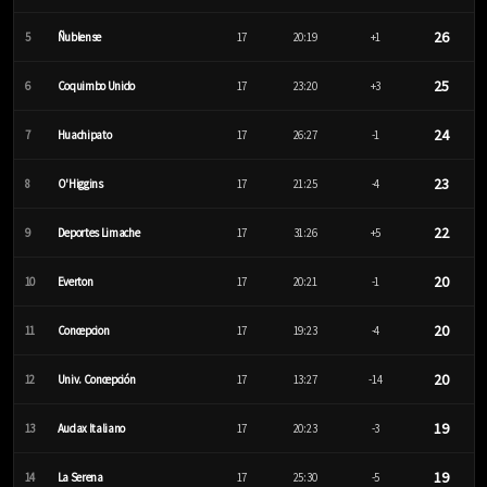
26
5
Ñublense
17
20:19
+1
25
6
Coquimbo Unido
17
23:20
+3
24
7
Huachipato
17
26:27
-1
23
8
O'Higgins
17
21:25
-4
22
9
Deportes Limache
17
31:26
+5
20
10
Everton
17
20:21
-1
20
11
Concepcion
17
19:23
-4
20
12
Univ. Concepción
17
13:27
-14
19
13
Audax Italiano
17
20:23
-3
19
14
La Serena
17
25:30
-5