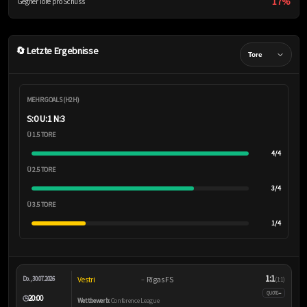
17%
Gegner Tore pro Schuss
🔄 Letzte Ergebnisse
MEHR GOALS (H2H)
S:0 U:1 N:3
Ü 1.5 TORE
4/4
Ü 2.5 TORE
3/4
Ü 3.5 TORE
1/4
1:1
Vestri
Rīgas FS
Do., 30.07.2026
–
(1:1)
–
QUOTE
20:00
🕒
Wettbewerb:
Conference League