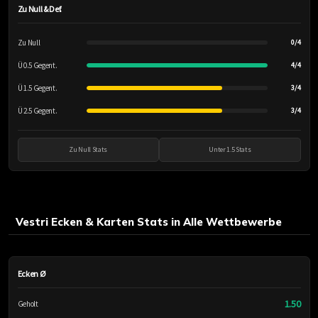
Zu Null & Def.
Zu Null
0/4
Ü 0.5 Gegent.
4/4
Ü 1.5 Gegent.
3/4
Ü 2.5 Gegent.
3/4
Zu Null Stats
Unter 1.5 Stats
Vestri Ecken & Karten Stats in Alle Wettbewerbe
Ecken Ø
1.50
Geholt