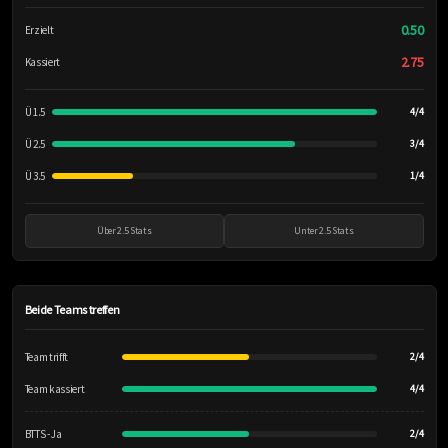
0.50
Erzielt
2.75
Kassiert
Ü 1.5
4/4
Ü 2.5
3/4
Ü 3.5
1/4
Über 2.5 Stats
Unter 2.5 Stats
Beide Teams treffen
Team trifft
2/4
Team kassiert
4/4
BTTS - Ja
2/4