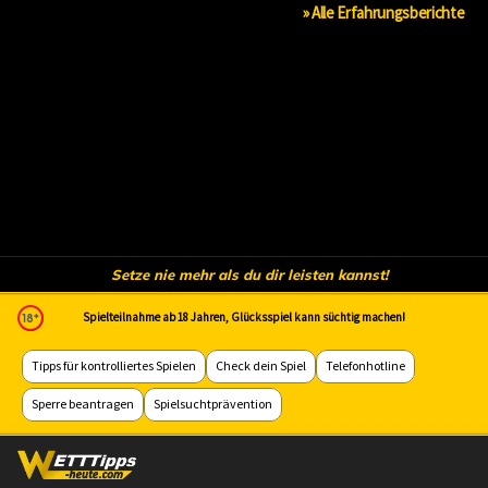
» Alle Erfahrungsberichte
Setze nie mehr als du dir leisten kannst!
Spielteilnahme ab 18 Jahren, Glücksspiel kann süchtig machen!
Tipps für kontrolliertes Spielen
Check dein Spiel
Telefonhotline
Sperre beantragen
Spielsuchtprävention