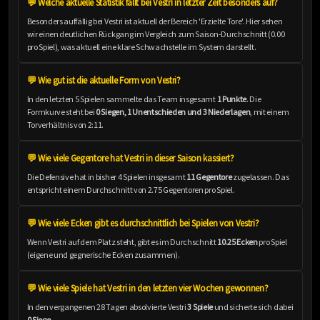
💬 Welche aktuelle Statistik fällt bei Vestri in letzter Zeit besonders auf?
Besonders auffällig bei Vestri ist aktuell der Bereich 'Erzielte Tore'. Hier sehen
wir einen deutlichen Rückgang im Vergleich zum Saison-Durchschnitt (0.00
pro Spiel), was aktuell eine klare Schwachstelle im System darstellt.
💬 Wie gut ist die aktuelle Form von Vestri?
In den letzten 5 Spielen sammelte das Team insgesamt
1 Punkte
. Die
Formkurve steht bei
0 Siegen, 1 Unentschieden und 3 Niederlagen
, mit einem
Torverhältnis von 2:11.
💬 Wie viele Gegentore hat Vestri in dieser Saison kassiert?
Die Defensive hat in bisher 4 Spielen insgesamt
11 Gegentore
zugelassen. Das
entspricht einem Durchschnitt von 2.75 Gegentoren pro Spiel.
💬 Wie viele Ecken gibt es durchschnittlich bei Spielen von Vestri?
Wenn Vestri auf dem Platz steht, gibt es im Durchschnitt
10.25 Ecken
pro Spiel
(eigene und gegnerische Ecken zusammen).
💬 Wie viele Spiele hat Vestri in den letzten vier Wochen gewonnen?
In den vergangenen 28 Tagen absolvierte Vestri
3 Spiele
und sicherte sich dabei
0 Siege
.