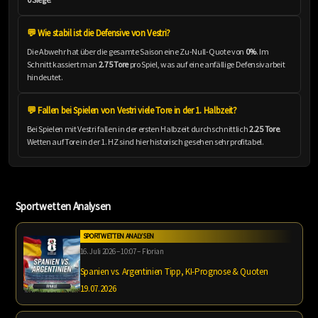
💬 Wie stabil ist die Defensive von Vestri?
Die Abwehr hat über die gesamte Saison eine Zu-Null-Quote von
0%
. Im
Schnitt kassiert man
2.75 Tore
pro Spiel, was auf eine anfällige Defensivarbeit
hindeutet.
💬 Fallen bei Spielen von Vestri viele Tore in der 1. Halbzeit?
Bei Spielen mit Vestri fallen in der ersten Halbzeit durchschnittlich
2.25 Tore
.
Wetten auf Tore in der 1. HZ sind hier historisch gesehen sehr profitabel.
Sportwetten Analysen
SPORTWETTEN ANALYSEN
16. Juli 2026 – 10:07 – Florian
Spanien vs. Argentinien Tipp, KI-Prognose & Quoten
19.07.2026