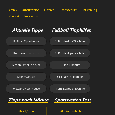
Archiv
Arbeitsweise
Autoren
Datenschutz
Entstehung
Kontakt
Impressum
Aktuelle Tipps
Fußball Tipphilfen
Fußball Tipps heute
1. Bundesliga Tipphilfe
Kombiwetten heute
2. Bundesliga Tipphilfe
Matchkombi´s heute
3. Liga Tipphilfe
Spielerwetten
CL League Tipphilfe
Wettanalysen heute
Prem. League Tipphilfe
Tipps nach Märkte
Sportwetten Test
Über 2,5 Tore
Alle Wettanbieter