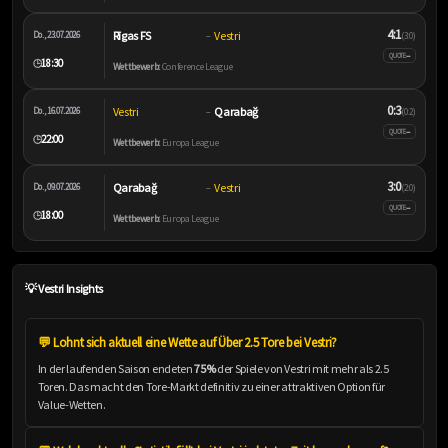
4:1
Rīgas FS
Vestri
Do., 23.07.2026
–
(3:0)
–
QUOTE
18:30
🕒
Wettbewerb:
Conference League
0:3
Vestri
Qarabağ
Do., 16.07.2026
–
(0:2)
–
QUOTE
22:00
🕒
Wettbewerb:
Europa League
3:0
Qarabağ
Vestri
Do., 09.07.2026
–
(2:0)
–
QUOTE
18:00
🕒
Wettbewerb:
Europa League
💡 Vestri Insights
💬 Lohnt sich aktuell eine Wette auf Über 2.5 Tore bei Vestri?
In der laufenden Saison endeten
75%
der Spiele von Vestri mit mehr als 2.5
Toren. Das macht den Tore-Markt definitiv zu einer attraktiven Option für
Value-Wetten.