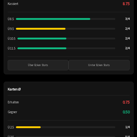
8.75
Kassiert
Ü 8.5
3/4
Ü 9.5
2/4
Ü 10.5
2/4
Ü 11.5
2/4
Über Ecken Stats
Unter Ecken Stats
Karten Ø
0.75
Erhalten
0.50
Gegner
Ü 2.5
1/4
0/4