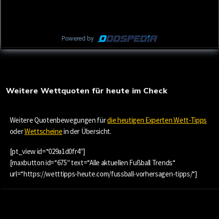
Powered by
Weitere Wettquoten für heute im Check
Weitere Quotenbewegungen für
die heutigen Experten Wett-Tipps
oder
Wettscheine
in der Übersicht.
[pt_view id=“029a1d0fr4″]
[maxbutton id=“675″ text=“Alle aktuellen Fußball Trends“
url=“https://wetttipps-heute.com/fussball-vorhersagen-tipps/“]