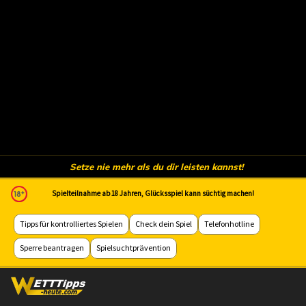
Setze nie mehr als du dir leisten kannst!
Spielteilnahme ab 18 Jahren, Glücksspiel kann süchtig machen!
Tipps für kontrolliertes Spielen
Check dein Spiel
Telefonhotline
Sperre beantragen
Spielsuchtprävention