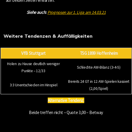
auf beiden Seiten erwarten.
Siehe auch:
Prognosen zur 1. Liga am 14.03.21
Weitere Tendenzen & Auffälligkeiten
VfB Stuttgart
TSG 1899 Hoffenheim
Holen zu Hause deutlich weniger
Schlechte AW-Bilanz (3-4-5)
Punkte – 12/33
Bereits 24 GT in 12 AW-Spielen kassiert
3:3 Unentschieden im Hinspiel
(2,00/Spiel)
Alternative Tendenz:
Beide treffen nicht – Quote 3,00 – Betway